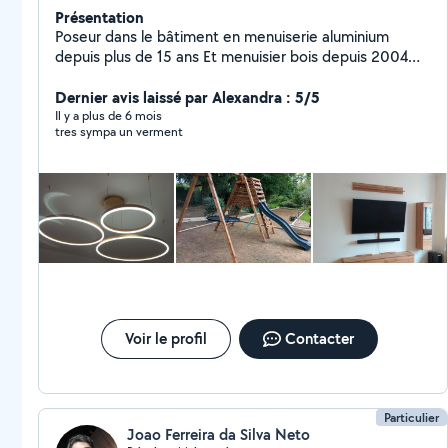
Présentation
Poseur dans le bâtiment en menuiserie aluminium
depuis plus de 15 ans Et menuisier bois depuis 2004
Pose de luminaire Et tout type de bricolage montage
de cuisine.
Dernier avis laissé par Alexandra : 5/5
Il y a plus de 6 mois
tres sympa un verment
Voir le profil
Contacter
Particulier
Joao Ferreira da Silva Neto