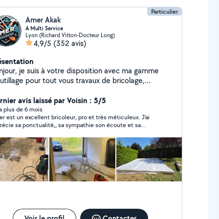
Particulier
Amer Akak
A Multi Service
Lyon (Richard Vitton-Docteur Long)
4,9/5
(352 avis)
ésentation
njour, je suis à votre disposition avec ma gamme
utillage pour tout vous travaux de bricolage,
rdinage, peintures , nettoyage des terrasses et
ménagement avec une grande qualité d'intervention
nier avis laissé par Voisin : 5/5
hésitez pas à me contacter merci
y a plus de 6 mois
r est un excellent bricoleur, pro et très méticuleux. J'ai
e sa ponctualité,, sa sympathie son écoute et sa
ience. La pose des 7 stores enrouleurs était parfaite. Un
merci à toi Amer et à d'autres aventures de bricolage. Je
s le recommande vivement.
Voir le profil
Contacter