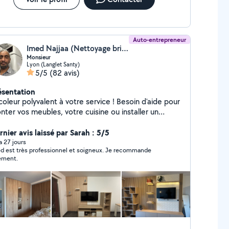
Auto-entrepreneur
Imed Najjaa (Nettoyage bricolage)
Monsieur
Lyon (Langlet Santy)
5/5
(82 avis)
ésentation
coleur polyvalent à votre service ! Besoin d'aide pour
nter vos meubles, votre cuisine ou installer un
e? Je peux tout faire ! Montage de meubles de
utes marques (IKEA, Conforama, Leroy Merlin)
nier avis laissé par Sarah : 5/5
age et installation de cuisines Installation de
 a 27 jours
d est très professionnel et soigneux. Je recommande
inaires et petits travaux de bricolage Soigneux,
ement.
nctuel et expérimenté, je m'assure que tout soit fait
rrectement et rapidement. Contactez-moi pour un
is ou pour planifier votre projet !