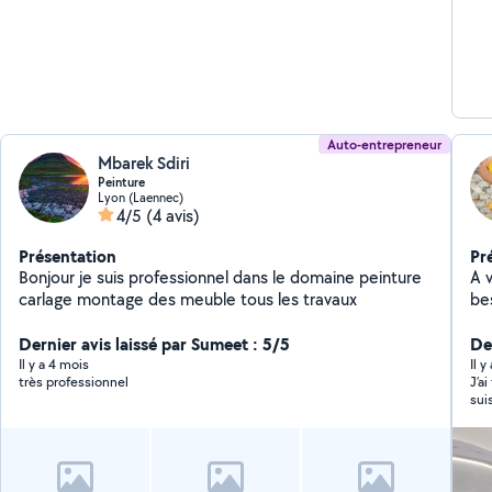
Auto-entrepreneur
Mbarek Sdiri
Peinture
Lyon (Laennec)
4/5
(4 avis)
Présentation
Pr
Bonjour je suis professionnel dans le domaine peinture
A 
carlage montage des meuble tous les travaux
be
Dernier avis laissé par Sumeet : 5/5
De
Il y a 4 mois
Il 
très professionnel
J’a
sui
pon
con
son