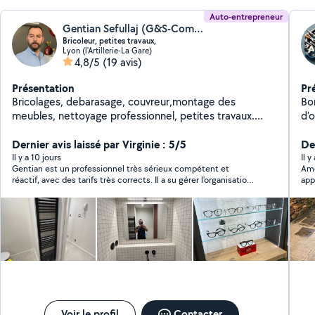
Auto-entrepreneur
Gentian Sefullaj (G&S-Compagny)
Bricoleur, petites travaux,
Lyon (l'Artillerie-La Gare)
4,8/5
(19 avis)
Présentation
Pr
Bricolages, debarasage, couvreur,montage des
Bo
meubles, nettoyage professionnel, petites travaux.
d'o
Réparer et débloquer des stores.
ja
Dernier avis laissé par Virginie : 5/5
dé
Der
n'
Il y a 10 jours
Il 
Gentian est un professionnel très sérieux compétent et
Ame
réactif, avec des tarifs très corrects. Il a su gérer l’organisation
appréci
avec mon locataire pour la prise de rendez-vous et l’installation
pat
du détecteur de fumée. Je referai appel à ses services.
grand 
vou
Voir le profil
Contacter