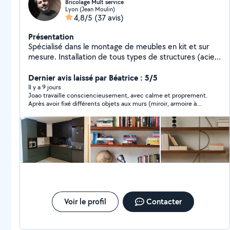
Bricolage Mult service
Lyon (Jean Moulin)
4,8/5
(37 avis)
Présentation
Spécialisé dans le montage de meubles en kit et sur
mesure. Installation de tous types de structures (acier,
aluminium, bois) : portes, portails, garde-corps,
escaliers, mezzanines et fenêtres. Peinture et
Dernier avis laissé par Béatrice : 5/5
rénovation intérieure, pose de revêtements de sol et
Il y a 9 jours
Joao travaille consciencieusement, avec calme et proprement.
de carrelage.Toiture, couvertures, gouttières et solins,
Après avoir fixé différents objets aux murs (miroir, armoire à
réparation de fuites et d'infiltrations, petits travaux
pharmacie, tringles à rideaux), il a assemblé une armoire/lit
d'électricité et de plomberie. Prix compétitifs et
escamotable qui était en kit, un travail complexe nécessitant
service de qualité.Nous effectuons également des
une journée de travail avec un résultat nickel. Merci Joao. Je le
recommande vivement
déménagements et proposons une assistance pour les
déménagements.
Voir le profil
Contacter