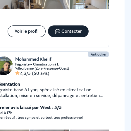
Voir le profil
Contacter
Particulier
Mohammed Khelifi
Frigoriste – Climatisation à L
Villeurbanne (Zola-Pressense-Ouest)
4,3/5
(50 avis)
ésentation
goriste basé à Lyon, spécialisé en climatisation
stallation, mise en service, dépannage et entretien
systèmes split et multi-split). J'interviens
pidement en période de forte chaleur _Camion
rnier avis laissé par West : 5/5
sponible pour transport et livraison de meubles et
di à 17h
er réactif , très sympa et surtout très professionnel
tériel. Montage et démontage de mobilier (cuisines,
oires, lits, tables). Services de peinture et
mberie intérieure Avec des petits travaux _