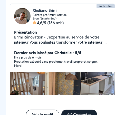
Particulier
Xhuliano Brimi
Peintre pro/ multi service
Bron (Essarts-Sud)
4,6/5
(156 avis)
Présentation
Brimi Rénovation - L'expertise au service de votre
intérieur Vous souhaitez transformer votre intérieur,
moderniser votre logement ou simplement lui redonner
une seconde jeunesse ? Brimi Rénovation met à votre
Dernier avis laissé par Christelle : 5/5
disposition tout son savoir-faire pour concrétiser vos
Il y a plus de 6 mois
Prestation exécuté sans problème, travail propre et soigné.
projets de rénovation, du simple rafraîchissement à la
Merci
énovation complète clé en main. Notre équipe
d'artisans qualifiés intervient avec sérieux et
professionnalisme pour réaliser tous vos travaux
intérieurs : 1.Peinture : préparation des supports,
finitions soignées, conseils sur les teintes et les
matériaux. 2.Revêtements de sols murs :parquet,
carrelage, stratifié, papier peint, enduits écoratifs..
3.Salle de bain a cuisine : conception, aménagement,
pose de meubles, plomberie, carrelage et finitions.
Devis gratuit et sans engagement Jaccompagnement
Voir le profil
Contacter