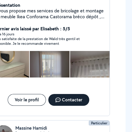
ésentation
 vous propose mes services de bricolage et montage
 meuble Ikea Conforama Castorama bréco dépôt ,
ation de support mural tv et étagères , fixation de
leau et luminaire plafonnier led , installation de
nier avis laissé par Elisabeth : 5/5
ngle à rideau
 a 16 jours
s satisfaite de la prestation de Walid très gentil et
disponible. Je le recommande vivement
Voir le profil
Contacter
Particulier
Massine Hamidi