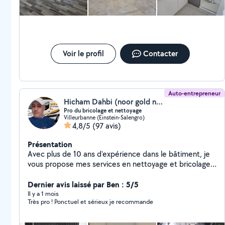
Voir le profil
Contacter
Auto-entrepreneur
Hicham Dahbi (noor gold nettoyage)
Pro du bricolage et nettoyage
Villeurbanne (Einstein-Salengro)
4,8/5
(97 avis)
Présentation
Avec plus de 10 ans d'expérience dans le bâtiment, je
vous propose mes services en nettoyage et bricolage à
domicile, réalisés avec sérieux et souci du détail. Que
ce soit pour un nettoyage complet (logement, vitres,
Dernier avis laissé par Ben : 5/5
fin de chantier) ou un entretien régulier, je m'adapte à
Il y a 1 mois
Très pro ! Ponctuel et sérieux je recommande
vos besoins. J'interviens également pour tous vos
petits travaux : montage de meubles, fixations murales,
réparations légères, remplacement d'équipements,