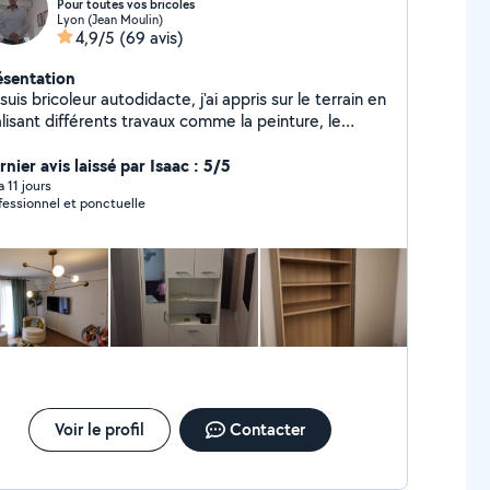
Pour toutes vos bricoles
Lyon (Jean Moulin)
4,9/5
(69 avis)
ésentation
suis bricoleur autodidacte, j'ai appris sur le terrain en
lisant différents travaux comme la peinture, le
rrelage, la pose de placo, et le montage de meubles.
suis sérieux, débrouillard et j'aime le travail bien fait
nier avis laissé par Isaac : 5/5
 a 11 jours
fessionnel et ponctuelle
Voir le profil
Contacter