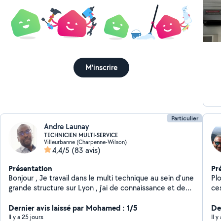
Interve
raisonnable
me
M'inscrire
Particulier
Andre Launay
TECHNICIEN MULTI-SERVICE
Villeurbanne (Charpenne-Wilson)
4,4/5
(83 avis)
Présentation
Pr
Bonjour , Je travail dans le multi technique au sein d'une
Pl
grande structure sur Lyon , j'ai de connaissance et de
ce
compétences en : * Electricité * plomberie * Montage
entreprise. Of
de meuble ( armoire , meuble cuisine , * Chauffage et
Dernier avis laissé par Mohamed : 1/5
fui
De
climatisation * Serrurerie * Peinture * installation réseau
to
Il y a 25 jours
Il 