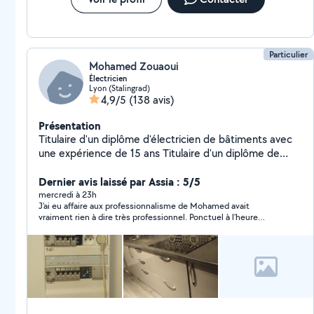
personnalisé tout au long du projet Respect des délais
et finitions irréprochables Faites appel à Brimi
Rénovation et profitez d'un intérieur confortable, et
moderne Merci
Particulier
Mohamed Zouaoui
Électricien
Lyon (Stalingrad)
4,9/5
(138 avis)
Présentation
Titulaire d'un diplôme d'électricien de bâtiments avec
une expérience de 15 ans Titulaire d'un diplôme de
plombier et installation des sanitaires Expérience dans
la serrurier (Remplacement des poignées,des
Dernier avis laissé par Assia : 5/5
serrures,cylindre ....ect) Devis,conseil et déplacement
mercredi à 23h
J’ai eu affaire aux professionnalisme de Mohamed avait
gratuit Mon intervention consiste a réparer ou a la mise
vraiment rien à dire très professionnel. Ponctuel à l’heure
en marche des appareils
minutieux et le travail est excellent. Je recommande de lui, je
suis tombé sur le coup de foudre mais c’était plutôt le coup de
four 👌👌👌