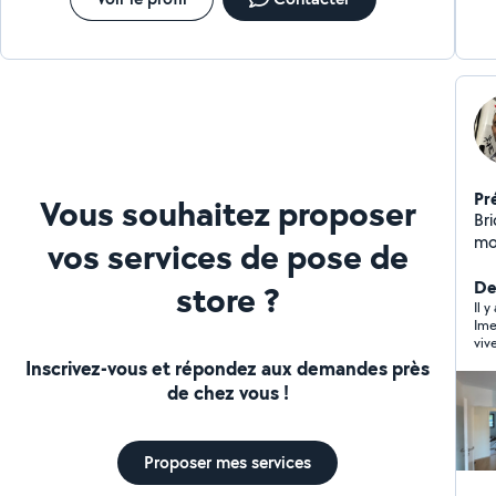
Pr
Vous souhaitez proposer
Bri
mo
vos services de pose de
lustr
to
Der
store ?
Mont
Il y
Ime
lum
viv
po
Inscrivez-vous et répondez aux demandes près
co
de chez vous !
dev
Proposer mes services