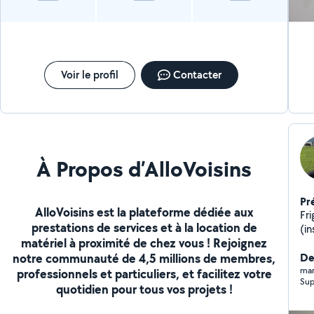
Voir le profil
Contacter
À Propos d’AlloVoisins
Pr
AlloVoisins est la plateforme dédiée aux
Fri
prestations de services et à la location de
(in
matériel à proximité de chez vous ! Rejoignez
des 
notre communauté de 4,5 millions de membres,
ra
De
di
mar
professionnels et particuliers, et facilitez votre
Sup
ma
quotidien pour tous vos projets !
arm
plo