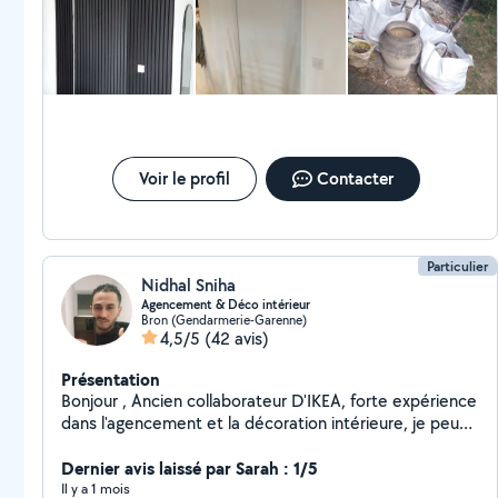
etc. Ponctuel, discret et bien équipé, je fournis le
matériel nécessaire pour chaque intervention. Mon
objectif est de vous simplifier la vie en vous offrant un
service fiable, soigné et efficace. Basé à Lyon , je me
déplace rapidement chez vous. Faites appel à un
professionnel de confiance pour un intérieur propre,
fonctionnel et bien entretenu.
Voir le profil
Contacter
Particulier
Nidhal Sniha
Agencement & Déco intérieur
Bron (Gendarmerie-Garenne)
4,5/5
(42 avis)
Présentation
Bonjour , Ancien collaborateur D'IKEA, forte expérience
dans l'agencement et la décoration intérieure, je peux
vous rapporter des conseils et des solutions pour
garantir une meilleure résultats pour vos projets : *
Dernier avis laissé par Sarah : 1/5
Installation complète de votre cuisine : - Prendre les
Il y a 1 mois