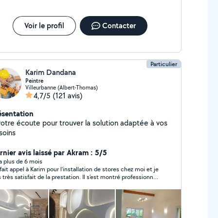
Voir le profil
Contacter
Particulier
Karim Dandana
Peintre
Villeurbanne (Albert-Thomas)
4,7/5
(121 avis)
ésentation
votre écoute pour trouver la solution adaptée à vos
soins
rnier avis laissé par Akram : 5/5
y a plus de 6 mois
i fait appel à Karim pour l’installation de stores chez moi et je
s très satisfait de la prestation. Il s’est montré professionnel,
ctuel et a réalisé le travail avec soin.le résultat est
forme à mes attentes. Je le recommande sans hésiter pour
 sérieux et sa politesse.