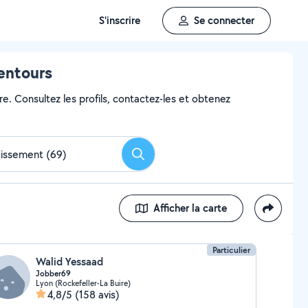
S'inscrire
Se connecter
lentours
re. Consultez les profils, contactez-les et obtenez
Rechercher
Afficher la carte
Particulier
Walid Yessaad
Jobber69
Lyon (Rockefeller-La Buire)
4,8/5
(158 avis)