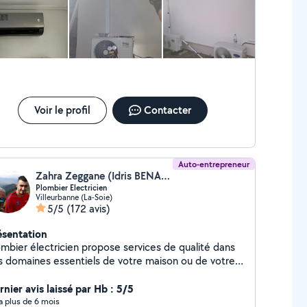
ntion rapide _Travail propre et soigné _Prix
s Disponible rapidement. N'hésitez pas à
 contacter.
Voir le profil
Contacter
Auto-entrepreneur
Zahra Zeggane (Idris BENALI)
Plombier Electricien
Villeurbanne (La-Soie)
5/5
(172 avis)
ésentation
ombier électricien propose services de qualité dans
s domaines essentiels de votre maison ou de votre
fre de services plomberie : Réparation de
tes d'eau Installation de robinets, de lavabos et de
rnier avis laissé par Hb : 5/5
ilettes Débouchage de canalisations Rénovation de
y a plus de 6 mois