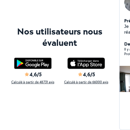
Pr
Je 
Nos utilisateurs nous
réa
ca
évaluent
Je 
Der
Il y
Pro
4,6/5
4,6/5
Calculé à partir de 48731 avis
Calculé à partir de 66000 avis