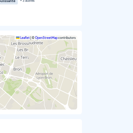
oulissante
+ 3 autres
Leaflet
|
©
OpenStreetMap
contributors