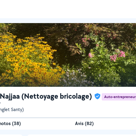
Najjaa (Nettoyage bricolage)
Auto-entrepreneur
r
nglet Santy)
hotos
(
38
)
Avis (82)