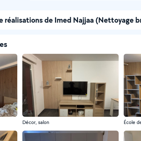
e réalisations de Imed Najjaa (Nettoyage b
ces
Décor, salon
École d