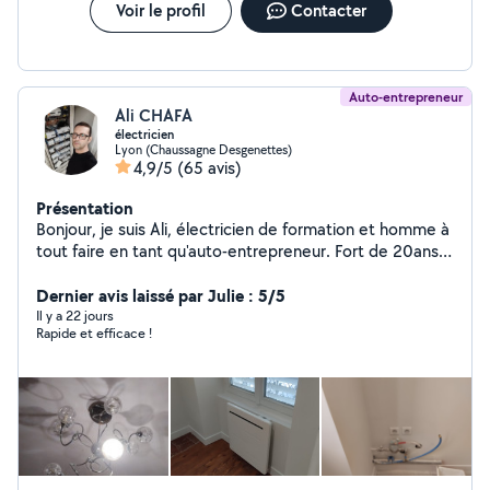
Voir le profil
Contacter
Auto-entrepreneur
Ali CHAFA
électricien
Lyon (Chaussagne Desgenettes)
4,9/5
(65 avis)
Présentation
Bonjour, je suis Ali, électricien de formation et homme à
tout faire en tant qu'auto-entrepreneur. Fort de 20ans
d'expérience dans le bâtiment en général et dans
l'électricité en particulier, je propose une large gamme
Dernier avis laissé par Julie : 5/5
de services pour répondre à vos besoins en bricolage,
Il y a 22 jours
Rapide et efficace !
entretien et dépannage. Sérieux, réactif , je suis
disponible pour des travaux de qualité chez vous. Que
vous aillez une envie de changement de votre
interieures (peinture, lumieres,meubles,eviers,lavabo,
cuvettes de wc ) ou une necessité de rénovation, je suis
votre homme, n'hesitez pas à me solliciter services
proposés : Électricité (installation, dépannage, mise aux