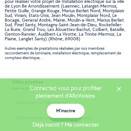
pour réaliser votre projet de Installation électrique sur la ville
de Lyon 8e Arrondissement (Laennec, Latarget-Mermoz,
Petite Guille, Grange Rouge, Marius Berliet Nord, Montplaisir
Sud, Viviani, Etats-Unis, Jean Moulin, Montplaisir Nord, Le
Bocage, General Andre, Mairie, Moulin-a-Vent, Marius Berliet
Sud, Pinel Santy, Montagny-Saint-Jean-de-Dieu, Rockefeller-
La Buire, Grand Trou, Les Alouettes-Bachut, Colbert, Bataille,
Genton-Ranvier, Audibert-La Virotte, La Trinite-Mermoz, La
Plaine, Langlet Santy) (Rhône, 69008)
Autres exemples de prestations réalisées par nos membres :
raccordement de luminaire, installation électrique, remplacement de
compteur électrique, ..
Villes proches
Connectez-vous pour profiter
Ayant le plus de résultats, dans le même département
pleinement d'AlloVoisins
Electriciens à Villeurbanne
M'inscrire
Carte
Electriciens à Lyon 7e Arrondissement
Déjà inscrit ? Me connecter