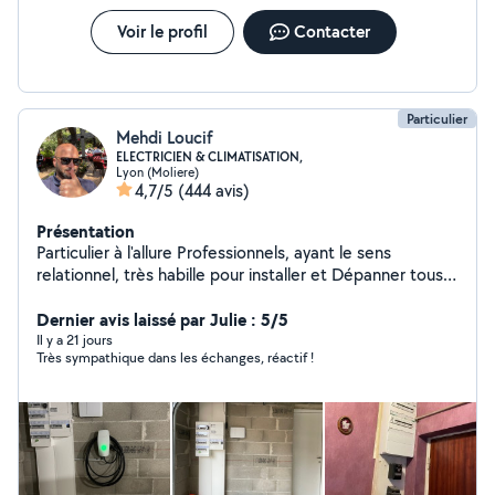
Voir le profil
Contacter
Particulier
Mehdi Loucif
ELECTRICIEN & CLIMATISATION,
Lyon (Moliere)
4,7/5
(444 avis)
Présentation
Particulier à l'allure Professionnels, ayant le sens
relationnel, très habille pour installer et Dépanner tous
ce qui est électrique, Climatisation et Pompe à Chaleur:
Electroménager, Portail, Volet, Store, Tableau
Dernier avis laissé par Julie : 5/5
électrique, interphone Bac Pro, CAP, avec 20 ans
Il y a 21 jours
Très sympathique dans les échanges, réactif !
d'expérience.