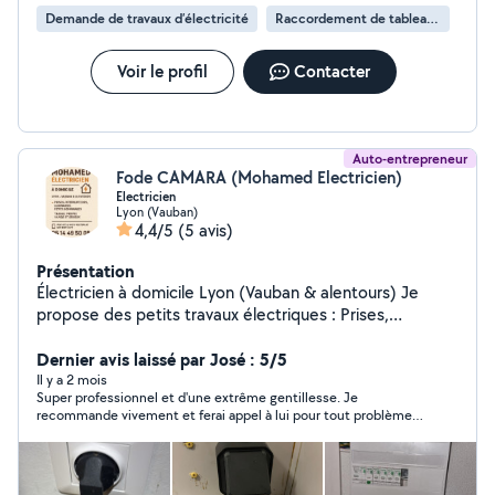
Demande de travaux d’électricité
Raccordement de tableau électrique
Voir le profil
Contacter
Auto-entrepreneur
Fode CAMARA (Mohamed Electricien)
Electricien
Lyon (Vauban)
4,4/5
(5 avis)
Présentation
Électricien à domicile Lyon (Vauban & alentours) Je
propose des petits travaux électriques : Prises,
interrupteurs Pose de luminaires Petits dépannages
Vérifications de base Travail propre, rapide et sérieux Je
Dernier avis laissé par José : 5/5
me déplace sur Lyon et les environs Contact direct via
Il y a 2 mois
Super professionnel et d'une extrême gentillesse. Je
AlloVoisins ou WhatsApp
recommande vivement et ferai appel à lui pour tout problème
électrique