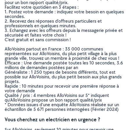
pour un bon rapport qualité/prix.
Facilitez votre quotidien en 3 étapes :
1. Postez votre demande : indiquez votre besoin en quelques
secondes.
2. Recevez des réponses d’offreurs particuliers et
professionnels en quelques minutes.
3. Echangez avec les offreurs depuis la messagerie privée et
sécurisée et faites votre choix !
C’est gratuit et sans commission !
AlloVoisins partout en France : 35 000 communes
représentées sur AlloVoisins, du plus petit village à la plus
grande ville, trouvez un membre à proximité de chez vous !
Efficace : Une demande postée toutes les 10 secondes, 3.6
millions de demandes postées par an
Généraliste : 1 250 types de besoins différents, tout est
possible sur AlloVoisins, du plus petit besoin aux plus grands
projets.
Rapide : 10 minutes pour recevoir une première réponse à
votre demande
Qualité / prix : 4 membres AlloVoisins sur 5* indiquent
qu’AlloVoisins propose un bon rapport qualité/prix
* Données issues d’une enquête AlloVoisins réalisée sur un
échantillon de 5 671 personnes interrogées (Février 2024)
Vous cherchez un electricien en urgence ?
Sur AlloVoisins, seulement 10 minutes pour recevoir une