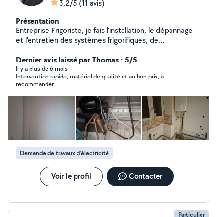
3,2/5
(11 avis)
Présentation
Entreprise Frigoriste, je fais l'installation, le dépannage
et l'entretien des systèmes frigorifiques, de
climatisation et d'électricité.. Des petits travaux de
plomberie sanitaire également. Disponible sur Lyon et la
Dernier avis laissé par Thomas : 5/5
région Devis gratuit par téléphone Intervention rapide
Il y a plus de 6 mois
Intervention rapide, matériel de qualité et au bon prix, à
6/7
recommander
Demande de travaux d’électricité
Voir le profil
Contacter
Particulier