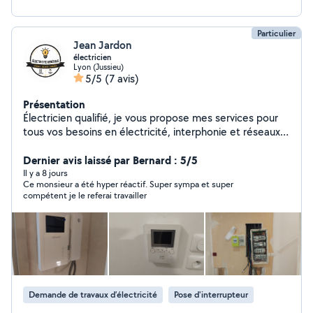
Particulier
Jean Jardon
électricien
Lyon (Jussieu)
5/5
(7 avis)
Présentation
Électricien qualifié, je vous propose mes services pour
tous vos besoins en électricité, interphonie et réseaux.
Pour le courant fort, j'interviens sur vos pannes, tableaux
électriques, prises, éclairages et mises en sécurité. Pour
Dernier avis laissé par Bernard : 5/5
le courant faible, je m'occupe de la pose, du
Il y a 8 jours
Ce monsieur a été hyper réactif. Super sympa et super
remplacement et du dépannage de vos interphones,
compétent je le referai travailler
visiophones et câblages réseau.
Demande de travaux d’électricité
Pose d'interrupteur