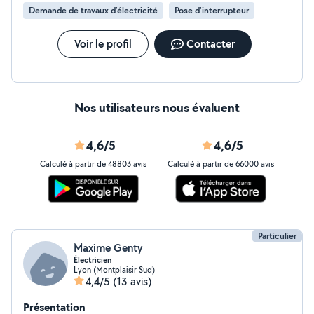
normes) Montage de meubles (IKEA, Conforama, etc.),
Demande de travaux d’électricité
Pose d'interrupteur
Installation tout type de rideaux Pose d'étagères,
cadres, tringles, lustres , suspensions, luminaires
Réparations diverses (poignées de porte, petits
Voir le profil
Contacter
appareils)
Nos utilisateurs nous évaluent
4,6/5
4,6/5
Calculé à partir de 48803 avis
Calculé à partir de 66000 avis
Particulier
Maxime Genty
Électricien
Lyon (Montplaisir Sud)
4,4/5
(13 avis)
Présentation