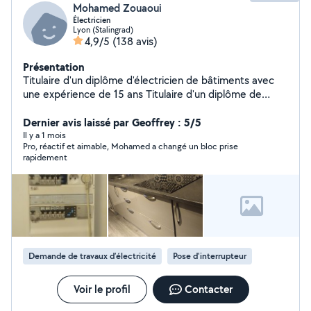
Mohamed Zouaoui
Électricien
Lyon (Stalingrad)
4,9/5
(138 avis)
Présentation
Titulaire d'un diplôme d'électricien de bâtiments avec
une expérience de 15 ans Titulaire d'un diplôme de
plombier et installation des sanitaires Expérience dans la
serrurier (Remplacement des poignées,des
Dernier avis laissé par Geoffrey : 5/5
serrures,cylindre ....ect) Devis,conseil et déplacement
Il y a 1 mois
Pro, réactif et aimable, Mohamed a changé un bloc prise
gratuit Mon intervention consiste a réparer ou a la mise
rapidement
en marche des appareils
Demande de travaux d’électricité
Pose d'interrupteur
Voir le profil
Contacter