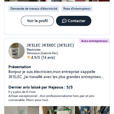
Demande de travaux d’électricité
Pose d'interrupteur
Voir le profil
Contacter
Auto-entrepreneur
JK’ELEC JK’EKEC (JK’ELEC)
Electricien
Vénissieux (Gabriel-Peri)
4,9/5
(14 avis)
Présentation
Bonjour je suis électricien,mon entreprise s'appelle
JK'ELEC ,j'ai travaillé avec les plus grandes entreprises
lorsque j'étais salarié comme effage, enedis, industerm
en sous traitance
Dernier avis laissé par Najaoua : 5/5
Il y a plus de 6 mois
Artisan exceptionnel , d'un professionnalisme hors pair et prix
convenable. Merci pour tout.