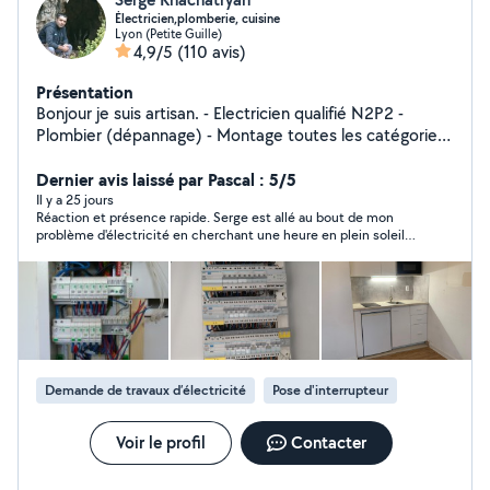
Électricien,plomberie, cuisine
Lyon (Petite Guille)
4,9/5
(110 avis)
Présentation
Bonjour je suis artisan. - Electricien qualifié N2P2 -
Plombier (dépannage) - Montage toutes les catégories
de Meubles , n'hésitez pas si vous avez besoin.
Dernier avis laissé par Pascal : 5/5
Il y a 25 jours
Réaction et présence rapide. Serge est allé au bout de mon
problème d'électricité en cherchant une heure en plein soleil
et en faisant le tour de toutes les possibilités jusqu'à
finalement trouver. Merci de ne pas avoir abandonner malgré
les difficultés et d'avoir trouver la solution. Je recommande.
Demande de travaux d’électricité
Pose d'interrupteur
Voir le profil
Contacter