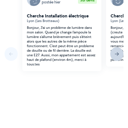
Sur devis
postée hier
p
Cherche Installation électrique
Cherche 
Lyon (Les Brotteaux)
Lyon (Les 
Bonjour, J'ai un problème de lumière dans
Bonjour, je
mon salon. Quand je change l'ampoule la
(creute 112
lumière s'allume brièvement puis s'éteint
aujourd'hui
alors que les autres de la même pièce
vous me do
fonctionnent. C'est peut être un probleme
remercie. C
de douille ou de fil derrière. La douille est
pour vous f
une E27. Aussi, mon appartement est assez
la configur
haut de plafond (environ 4m), merci à
personne a
tous.tes