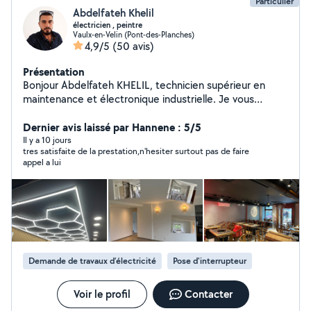
Particulier
Abdelfateh Khelil
électricien , peintre
Vaulx-en-Velin (Pont-des-Planches)
4,9/5
(50 avis)
Présentation
Bonjour Abdelfateh KHELIL, technicien supérieur en
maintenance et électronique industrielle. Je vous
propose mes services en électricité avec 8 ans
d'expérience dans le domaine de l'installation électrique
Dernier avis laissé par Hannene : 5/5
( habitation et industrielle), la maintenance et en tant
Il y a 10 jours
tres satisfaite de la prestation,n'hesiter surtout pas de faire
que chef d'équipe Aussi je vous propose mes services
appel a lui
en peinture et pose de parquet avec une garantie
d'avoir un travail professionnel Je vous laisse me
contacter pour toute vos travaux et je serai ravi de
travailler chez vous Bien a vous
Demande de travaux d’électricité
Pose d'interrupteur
Voir le profil
Contacter