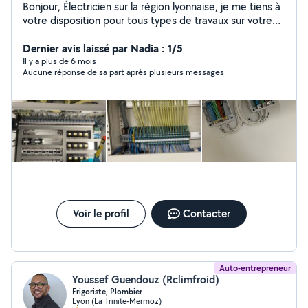
Bonjour, Électricien sur la région lyonnaise, je me tiens à
votre disposition pour tous types de travaux sur votre
installation. Je suis disponible 7j/7. Cordialement,
Maxime
Dernier avis laissé par Nadia : 1/5
Il y a plus de 6 mois
Aucune réponse de sa part après plusieurs messages
Voir le profil
Contacter
Auto-entrepreneur
Youssef Guendouz (Rclimfroid)
Frigoriste, Plombier
Lyon (La Trinite-Mermoz)