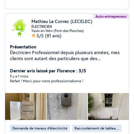
Auto-entrepreneur
Mathieu Le Corvec (LECELEC)
ÉLECTRICIEN
Vaulx-en-Velin (Pont-des-Planches)
5/5
(81 avis)
Présentation
Électricien Professionnel depuis plusieurs années, mes
clients sont autant des particuliers que des
professionnels (commerce et petite industrie). Je peux
m'occuper de vos petits travaux jusqu'au très gros s'en
Dernier avis laissé par Florence : 5/5
vous délaisser en cours de route comme certains font
Il y a 1 mois
Parfait ! Merci pour votre professionnalisme !
malheureusement! Je sérieux , ponctuel, soigneux,force
de proposition et surtout avec des tarifs raisonnables.
Je me ferais un plaisir de répondre à vos questions.
Demande de travaux d’électricité
Raccordement de tableau électrique