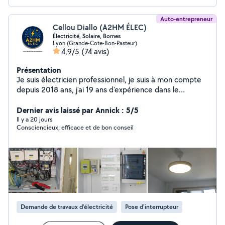
Auto-entrepreneur
Cellou Diallo (A2HM ÉLEC)
Électricité, Solaire, Bornes
Lyon (Grande-Cote-Bon-Pasteur)
4,9/5
(74 avis)
Présentation
Je suis électricien professionnel, je suis à mon compte
depuis 2018 ans, j'ai 19 ans d'expérience dans le
domaine de l'électricité, bâtiment, industrielle et
tertaire. Je fais des installations dans les neufs et
Dernier avis laissé par Annick : 5/5
anciens, villas, immeuble, les restaurants et les
Il y a 20 jours
Consciencieux, efficace et de bon conseil
commerces. Raccordement de panneaux solaires
petites et grosses puissances. Je suis disponible
7jours/7. Dépannage d'urgence. Pose de compteur
LINKY et collone montante. Je fais le montage de
meubles, cuisine petite plomberie, peinture, papier
peint, Portail automatique, interphonie parabole et
informatique, ventilateurs,pneumatique. Installation de
Bornes de recharge pour véhicules électriques.
Demande de travaux d’électricité
Pose d'interrupteur
Intervention et raccordement de systèmes panneaux
solaires petites et grosses puissance de 3 KWc à