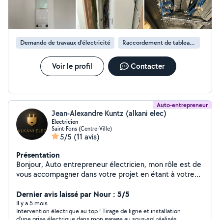
Demande de travaux d’électricité
Raccordement de tableau électrique
Voir le profil
Contacter
Auto-entrepreneur
Jean-Alexandre Kuntz (alkani elec)
Electricien
Saint-Fons (Centre-Ville)
5/5
(11 avis)
Présentation
Bonjour, Auto entrepreneur électricien, mon rôle est de
vous accompagner dans votre projet en étant à votre
écoute, en vous conseillant en fonction des normes et
de votre budget. Assurance Décennale à jour Devis
Dernier avis laissé par Nour : 5/5
gratuit
Il y a 5 mois
Intervention électrique au top ! Tirage de ligne et installation
d’une prise électrique dans mon garage au sous-sol réalisés