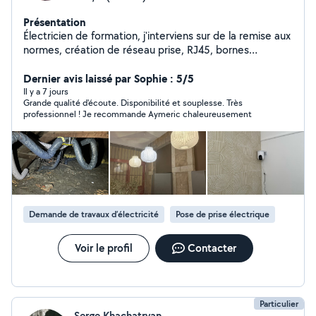
Présentation
Électricien de formation, j'interviens sur de la remise aux
normes, création de réseau prise, RJ45, bornes
électriques. Entretien de climatisation. Petit travaux non
électrique en tous genre (pose de tringles à rideau,
Dernier avis laissé par Sophie : 5/5
montage de meubles, montage et fixation de meubles)
Il y a 7 jours
Grande qualité d'écoute. Disponibilité et souplesse. Très
Électricien titulaire d'un BAC professionnel
professionnel ! Je recommande Aymeric chaleureusement
Électrotechnique et BTS Électrotechnique.
Demande de travaux d’électricité
Pose de prise électrique
Voir le profil
Contacter
Particulier
Serge Khachatryan