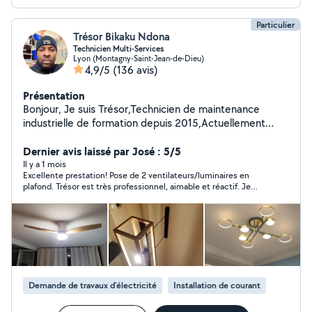
Particulier
Trésor Bikaku Ndona
Technicien Multi-Services
Lyon (Montagny-Saint-Jean-de-Dieu)
4,9/5
(136 avis)
Présentation
Bonjour, Je suis Trésor,Technicien de maintenance
industrielle de formation depuis 2015,Actuellement
Technicien de production industrielle. Doué et
passionné de bricolage et petits travaux! J'ai plusieurs
Dernier avis laissé par José : 5/5
cordes sur à mon arc et propose mes services pour:
Il y a 1 mois
Excellente prestation! Pose de 2 ventilateurs/luminaires en
Montages et installations cuisine. Montages de tout
plafond. Trésor est très professionnel, aimable et réactif. Je
type de meubles. pose parquet,sol,tapis collant.ect
vous le recommande sans aucune hésitation ;)
Peinture ( intérieur et extérieur) et papiers peints.
Dépannage et changement de pièces Électriques. Pose
objets murales : meuble mural,Écran et autres Et toutes
types de bricolages Je suis sûr de pouvoir vous rendre
un service de qualité et professionnel ! La propriété et
l'exigence faites partie de mes qualités. N'hésitez pas à
Demande de travaux d’électricité
Installation de courant
mes contacter pour discuter vos besoins (bricolage et
petits travaux ). Au plaisir de vous rencontrer!!!