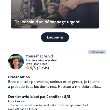
J'ai besoin d'un dépannage urgent
Découvrir
Particulier
Youssef Echahid
Bricoleur très polyvalent
Lyon (Jean-Mace)
5/5
(2 avis)
Présentation
Bricoleur très polyvalent, sérieux et soigneux, je touche
à presque tous les domaines. Habitué à me débrouiller
seul et à trouver des solutions efficaces, je travaille
proprement et je respecte toujours les délais.
Dernier avis laissé par Jennifer : 5/5
Plomberie légère : remplacement de robinet, siphon,
Il y a 4 mois
Très bonne prestation Youssef est intervenu rapidement et
flexible, chasse d'eau, fuites simples Électricité :
avec efficacité Merci