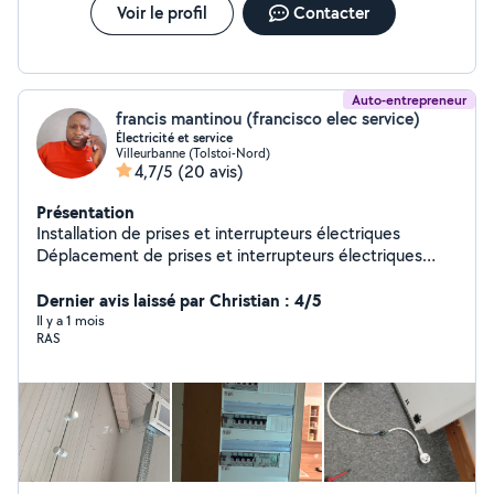
700KWc. QualiPV-500. Titulaire d'un CAP, BEP et Bac
Voir le profil
Contacter
Pro Électrotechnique à lyon.
Auto-entrepreneur
francis mantinou (francisco elec service)
Électricité et service
Villeurbanne (Tolstoi-Nord)
4,7/5
(20 avis)
Présentation
Installation de prises et interrupteurs électriques
Déplacement de prises et interrupteurs électriques
Réparation de prises et interrupteurs électriques
Installation des radiateurs Installation des bornes
Dernier avis laissé par Christian : 4/5
électriques, Installation complète des appartements
Il y a 1 mois
RAS