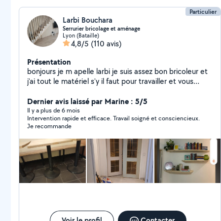
Particulier
Larbi Bouchara
Serrurier bricolage et aménage
Lyon (Bataille)
4,8/5
(110 avis)
Présentation
bonjours je m apelle larbi je suis assez bon bricoleur et
j'ai tout le matériel s'y il faut pour travailler et vous
satisfaire je peux aussi vous conseiller dans vos travaux
, rénovation., aménagement d intérieur .montage de
Dernier avis laissé par Marine : 5/5
meuble cuisine décoration et aussi réparation et
Il y a plus de 6 mois
Intervention rapide et efficace. Travail soigné et consciencieux.
fabrication d ouvrages métalliques. De préférence
Je recommande
travailler avec des personnes réalistes et non des
marchands de tapis. Devis gratuit
Voir le profil
Contacter