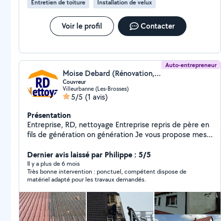
Entretien de toiture
Installation de velux
Voir le profil
Contacter
Auto-entrepreneur
Moise Debard (Rénovation, Couverture)
Couvreur
Villeurbanne (Les-Brosses)
5/5
(1 avis)
Présentation
Entreprise, RD, nettoyage Entreprise repris de père en
fils de génération on génération Je vous propose mes
services de rénovation intérieur comme extérieur en
tant que professionnel Travaux de toiture -changement
Dernier avis laissé par Philippe : 5/5
de toiture -nettoyage toiture des Moussage -hydrofuge
Il y a plus de 6 mois
Très bonne intervention : ponctuel, compétent dispose de
-Scellement, faîtière -recherche de fuite / étanchéité
matériel adapté pour les travaux demandés.
Ect Travaux de peinture bois -boiserie,volet,bardage,
Ect Habillage de sous face en PVC Habillage des
planches de rive et des poutres en alu, Thermo laqué
Ravalement de façade Traitement &charpente