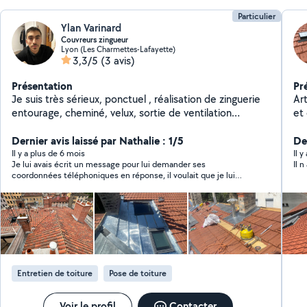
Particulier
Ylan Varinard
Couvreurs zingueur
Lyon (Les Charmettes-Lafayette)
3,3/5
(3 avis)
Présentation
Pr
Je suis très sérieux, ponctuel , réalisation de zinguerie
Art
entourage, cheminé, velux, sortie de ventilation
et
Habillage de rives, recherche de fuite
Dernier avis laissé par Nathalie : 1/5
Der
Il y a plus de 6 mois
Il 
Je lui avais écrit un message pour lui demander ses
Il 
coordonnées téléphoniques en réponse, il voulait que je lui
envoie des photos. J’en conclus qu’il ne voulait pas se déplacer
Entretien de toiture
Pose de toiture
Voir le profil
Contacter