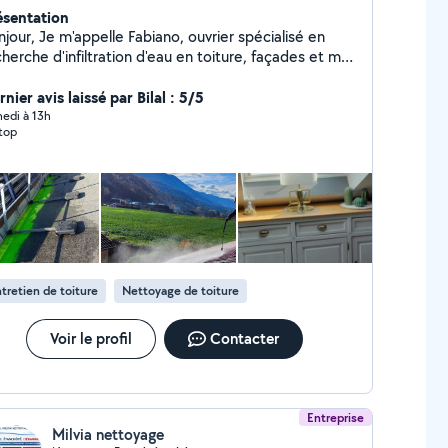
ésentation
elle Fabiano, ouvrier spécialisé en
herche d'infiltration d'eau en toiture, façades et mur
viens aussi pour tous vos travaux
tanchéité afin de prévenir ou réparer les infiltrations.
nier avis laissé par Bilal : 5/5
ieux, réactif et je suis disponible pour répondre à
edi à 13h
top
 besoins au plus vite
tretien de toiture
Nettoyage de toiture
Voir le profil
Contacter
Entreprise
Milvia nettoyage