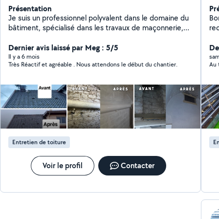
Présentation
Pr
Je suis un professionnel polyvalent dans le domaine du
Bonjour, Je m'app
bâtiment, spécialisé dans les travaux de maçonnerie,
rec
les petites réparations, la charpenterie, la démolition
enterré. J'inter
et encore plus. Fort de plus de 20 ans d'expérience,
Dernier avis laissé par Meg : 5/5
d'é
Der
quel que soit votre besoin dans le domaine du
Sér
Il y a 6 mois
sam
Très Réactif et agréable . Nous attendons le début du chantier.
Au 
bâtiment, je suis là pour vous aider.
vos
Entretien de toiture
En
Voir le profil
Contacter