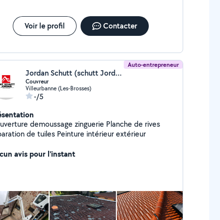
Voir le profil
Contacter
Auto-entrepreneur
Jordan Schutt (schutt Jordan)
Couvreur
Villeurbanne (Les-Brosses)
-/5
ésentation
erture demoussage zinguerie Planche de rives
réparation de tuiles Peinture intérieur extérieur
cun avis pour l'instant