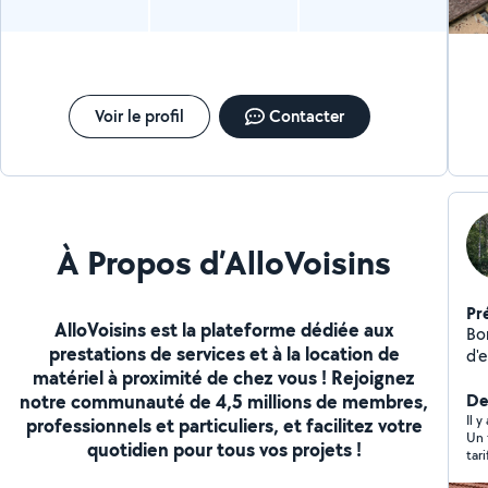
Voir le profil
Contacter
À Propos d’AlloVoisins
Pr
AlloVoisins est la plateforme dédiée aux
Bon
prestations de services et à la location de
d'
matériel à proximité de chez vous ! Rejoignez
po
notre communauté de 4,5 millions de membres,
ba
De
sui
Il 
professionnels et particuliers, et facilitez votre
Un 
l'a
quotidien pour tous vos projets !
tari
jar
maç