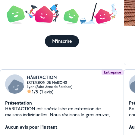
tou
po
re
app
tu
pl
M'inscrire
boi
int
Entreprise
HABITACTION
EXTENSION DE MAISONS
Lyon (Saint-Anne de Baraban)
1/5
(1 avis)
Présentation
Pr
HABITACTION est spécialisée en extension de
Bonjour, Je suis é
maisons individuelles. Nous réalisons le gros œuvre,
co
mais aussi le second œuvre, jusqu'aux finitions, ce qui
di
permet de vous proposer une prestation "clés en
Aucun avis pour l'instant
l'
Au
mains" - Nous avons donc le savoir faire nécessaire
et