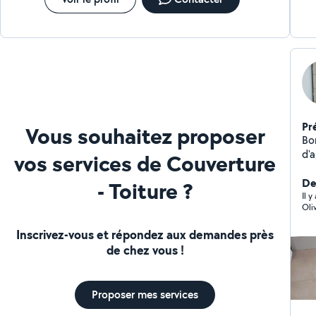
Pr
Vous souhaitez proposer
Bonjour à
d'a
vos services de Couverture
ins
di
Der
- Toiture ?
de 
Il y
Oli
d'
La
Inscrivez-vous et répondez aux demandes près
su
de chez vous !
tra
Proposer mes services