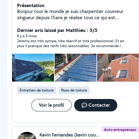
Présentation
Bonjour tout le monde je suis charpentier couvreur
zingueur depuis 15ans je réalise tous ce qui est
charpente neuf/rénovation ( fermette ,traditionnelle,
couverture , création de velux , gouttières zinc,
Dernier avis laissé par Matthieu : 5/5
entourage de cheminée, habillage bandeaux).
Il y a 3 mois
Jeremy est très sympa, très réactif et très professionnel. Et en
plus il pratique des tarifs très raisonnables. Je recommande les
yeux fermés.
Entretien de toiture
Pose de toiture
Voir le profil
Contacter
Auto-entrepreneur
Kevin Fernandes (kevin couverture zinguerie)