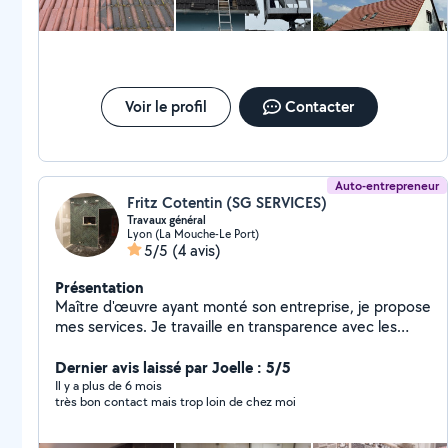
&boiserie Ect Réparation chêneaux, remplacement Ect
Devis et déplacement gratuit. Travaux soigné.
Intervention rapide possible. Déplacement avec engin
Nacelle Pour toute demande de travaux, n'hésitez pas
à me contacter RD, nettoyage, vous remercie
Voir le profil
Contacter
Auto-entrepreneur
Fritz Cotentin (SG SERVICES)
Travaux général
Lyon (La Mouche-Le Port)
5/5
(4 avis)
Présentation
Maître d'œuvre ayant monté son entreprise, je propose
mes services. Je travaille en transparence avec les
commanditaires... Je peux être très réactif
Dernier avis laissé par Joelle : 5/5
Il y a plus de 6 mois
très bon contact mais trop loin de chez moi