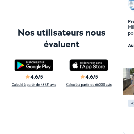
Pr
Mi
Nos utilisateurs nous
po
princip
évaluent
imm
Au
et e
te
av
et 
fé
4,6/5
4,6/5
in
Calculé à partir de 48731 avis
Calculé à partir de 66000 avis
à 
d'i
Po