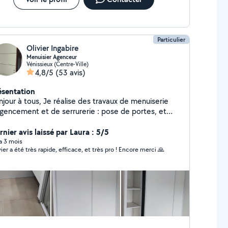
Particulier
Olivier Ingabire
Menuisier Agenceur
Vénissieux (Centre-Ville)
4,8/5
(53 avis)
ésentation
 tous, Je réalise des travaux de menuiserie
gencement et de serrurerie : pose de portes, et
tallation de placards, cuisines sur mesure, ainsi que
vers travaux d'aménagement intérieur. Fort de plus
nier avis laissé par Laura : 5/5
14 ans d'expérience dans le métier, je suis titulaire
 a 3 mois
vier a été très rapide, efficace, et très pro ! Encore merci 🙏​
un Bac Professionnel obtenu au Lycée Georges
marque en 2012. Sérieux, polyvalent et soigneux, je
is également très bricoleur et passionné par mon
vail.