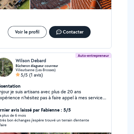
Voir le profil
Contacter
Auto-entrepreneur
Wilson Debard
Bûcheron élagueur couvreur
Villeurbanne (Les-Brosses)
5/5
(1 avis)
ésentation
jour je suis artisans avec plus de 20 ans
expérience n'hésitez pas à faire appel à mes services
ur tout ce qui est élagage abattage, entretien,
rbe taille de haies enlèvement de souche d'arbre je
rnier avis laissé par Fabienne : 5/5
s équipé d'un engin nacelle et je grimpe aussi à
y a plus de 6 mois
très bon échanges j'espère trouvé un terrain d'entente
rbre paysagiste, plantation d'arbres, création de
faire
din terrassement, pose de grillage et clôture Petite
onnerie Je suis aussi couvreur zingueur, j'effectue