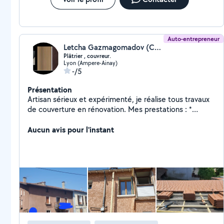
Auto-entrepreneur
Letcha Gazmagomadov (CouvrExpress)
Plâtrier , couvreur.
Lyon (Ampere-Ainay)
-/5
Présentation
Artisan sérieux et expérimenté, je réalise tous travaux
de couverture en rénovation. Mes prestations : *
peinture * * Rénovation de toiture * Réparation de
couverture * Remplacement de tuiles * Recherche et
Aucun avis pour l'instant
réparation de fuites * Entretien et remise en état de
toiture (nettoyer le jardin) (Décennale)