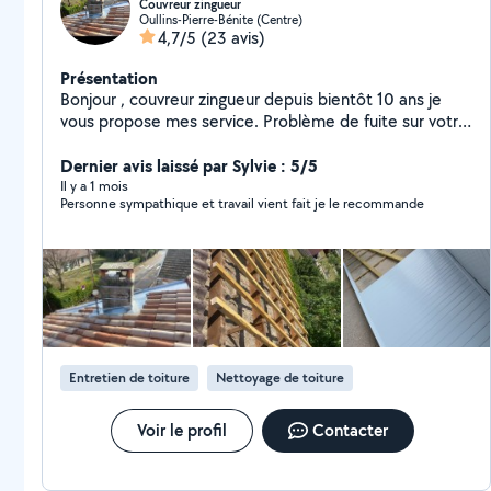
Couvreur zingueur
Oullins-Pierre-Bénite (Centre)
4,7/5
(23 avis)
Présentation
Bonjour , couvreur zingueur depuis bientôt 10 ans je
vous propose mes service. Problème de fuite sur votre
toit ? les toiture n'ont plus aucun secret pour moi.
réglons sa vite et bien Contacter moi via mon tel ou
Dernier avis laissé par Sylvie : 5/5
message allo voisin.
Il y a 1 mois
Personne sympathique et travail vient fait je le recommande
Entretien de toiture
Nettoyage de toiture
Voir le profil
Contacter