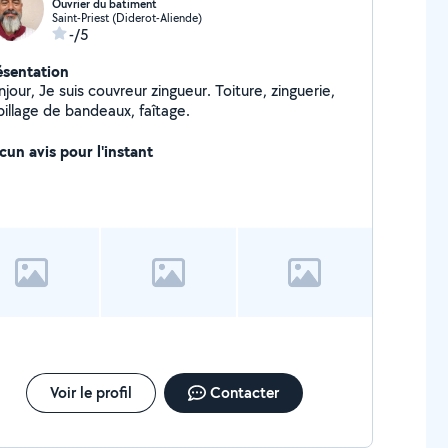
Ouvrier du batiment
Saint-Priest (Diderot-Aliende)
-/5
ésentation
jour, Je suis couvreur zingueur. Toiture, zinguerie,
billage de bandeaux, faîtage.
cun avis pour l'instant
Voir le profil
Contacter