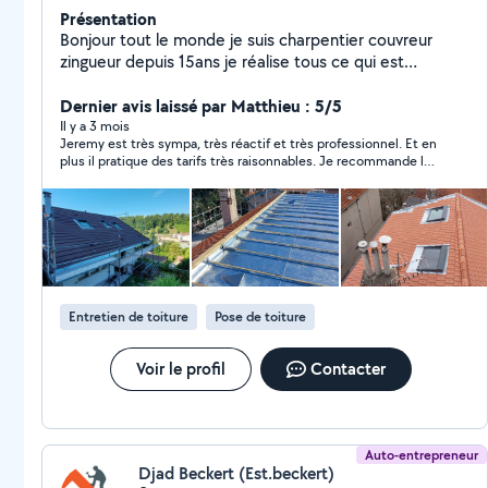
Présentation
Bonjour tout le monde je suis charpentier couvreur
zingueur depuis 15ans je réalise tous ce qui est
charpente neuf/rénovation ( fermette ,traditionnelle,
couverture , création de velux , gouttières zinc,
Dernier avis laissé par Matthieu : 5/5
entourage de cheminée, habillage bandeaux).
Il y a 3 mois
Jeremy est très sympa, très réactif et très professionnel. Et en
plus il pratique des tarifs très raisonnables. Je recommande les
yeux fermés.
Entretien de toiture
Pose de toiture
Voir le profil
Contacter
Auto-entrepreneur
Djad Beckert (Est.beckert)