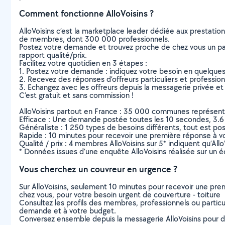
Comment fonctionne AlloVoisins ?
AlloVoisins c’est la marketplace leader dédiée aux prestatio
de membres, dont 300 000 professionnels.
Postez votre demande et trouvez proche de chez vous un parti
rapport qualité/prix.
Facilitez votre quotidien en 3 étapes :
1. Postez votre demande : indiquez votre besoin en quelque
2. Recevez des réponses d’offreurs particuliers et professio
3. Echangez avec les offreurs depuis la messagerie privée et 
C’est gratuit et sans commission !
AlloVoisins partout en France : 35 000 communes représentées 
Efficace : Une demande postée toutes les 10 secondes, 3.6
Généraliste : 1 250 types de besoins différents, tout est poss
Rapide : 10 minutes pour recevoir une première réponse à 
Qualité / prix : 4 membres AlloVoisins sur 5* indiquent qu’All
* Données issues d’une enquête AlloVoisins réalisée sur un é
Vous cherchez un couvreur en urgence ?
Sur AlloVoisins, seulement 10 minutes pour recevoir une p
chez vous, pour votre besoin urgent de couverture - toiture
Consultez les profils des membres, professionnels ou particuli
demande et à votre budget.
Conversez ensemble depuis la messagerie AlloVoisins pour de