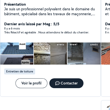
Présentation
Pr
Je suis un professionnel polyvalent dans le domaine du
Art
bâtiment, spécialisé dans les travaux de maçonnerie,
et
les petites réparations, la charpenterie, la démolition
et encore plus. Fort de plus de 20 ans d'expérience,
Dernier avis laissé par Meg : 5/5
Der
quel que soit votre besoin dans le domaine du
Il y a 6 mois
Il 
Très Réactif et agréable . Nous attendons le début du chantier.
Il 
bâtiment, je suis là pour vous aider.
Entretien de toiture
Voir le profil
Contacter