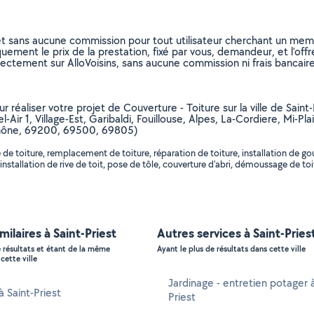
et sans aucune commission pour tout utilisateur cherchant un membre
uement le prix de la prestation, fixé par vous, demandeur, et l’offr
rectement sur AlloVoisins, sans aucune commission ni frais bancaire
r réaliser votre projet de Couverture - Toiture sur la ville de Sain
el-Air 1, Village-Est, Garibaldi, Fouillouse, Alpes, La-Cordiere, Mi-
(Rhône, 69200, 69500, 69805)
e toiture, remplacement de toiture, réparation de toiture, installation de gou
, installation de rive de toit, pose de tôle, couverture d'abri, démoussage de toi
milaires à Saint-Priest
Autres services à Saint-Pries
e résultats et étant de la même
Ayant le plus de résultats dans cette ville
cette ville
Jardinage - entretien potager à
à Saint-Priest
Priest