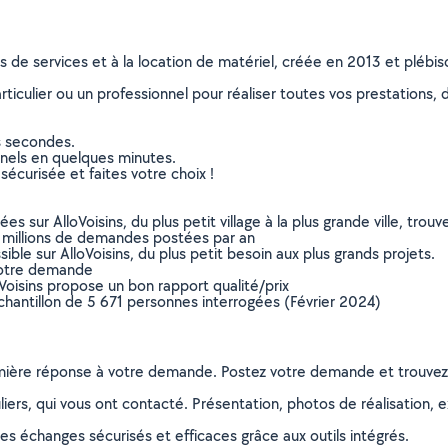
ns de services et à la location de matériel, créée en 2013 et plébi
culier ou un professionnel pour réaliser toutes vos prestations, d
s secondes.
nnels en quelques minutes.
sécurisée et faites votre choix !
sur AlloVoisins, du plus petit village à la plus grande ville, tro
 millions de demandes postées par an
ible sur AlloVoisins, du plus petit besoin aux plus grands projets.
votre demande
oVoisins propose un bon rapport qualité/prix
chantillon de 5 671 personnes interrogées (Février 2024)
remière réponse à votre demande. Postez votre demande et trouve
ers, qui vous ont contacté. Présentation, photos de réalisation, exp
s échanges sécurisés et efficaces grâce aux outils intégrés.