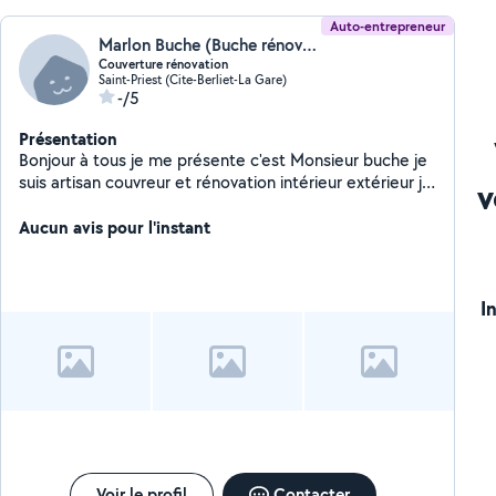
Auto-entrepreneur
Marlon Buche (Buche rénovation)
Couverture rénovation
Saint-Priest (Cite-Berliet-La Gare)
-/5
Présentation
Bonjour à tous je me présente c'est Monsieur buche je
suis artisan couvreur et rénovation intérieur extérieur je
v
suis à votre disposition avec des tarifs très compétitifs
le devis et le déplacement est gratuit et l'inspection de
Aucun avis pour l'instant
la toiture aussi pour plus d'informations n'hésitez pas à
me contacter pour un conseil à devis une inspection de
la toiture le déplacement est totalement gratuit
I
Voir le profil
Contacter