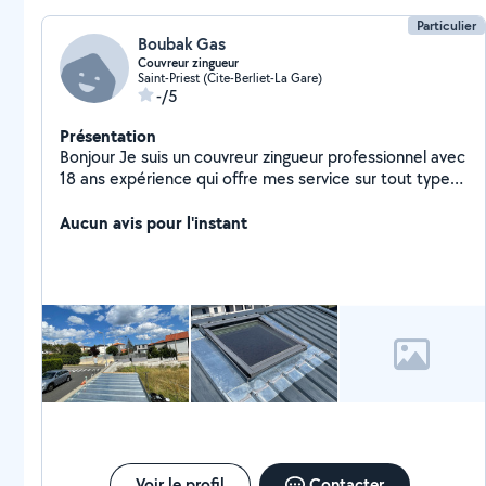
Particulier
Boubak Gas
Couvreur zingueur
Saint-Priest (Cite-Berliet-La Gare)
-/5
Présentation
Bonjour Je suis un couvreur zingueur professionnel avec
18 ans expérience qui offre mes service sur tout type
de travaux en toiture je fait aussi les recherches de
fuite et dépannage 6 jour sur 7 et 24/24 et je suis
Aucun avis pour l'instant
équipé
Voir le profil
Contacter