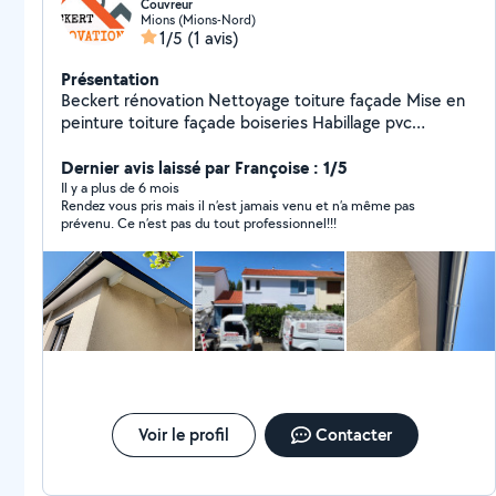
Couvreur
Mions (Mions-Nord)
1/5
(1 avis)
Présentation
Beckert rénovation Nettoyage toiture façade Mise en
peinture toiture façade boiseries Habillage pvc
aluminium Rénovation toiture façade boiseries
Réparation et changement de gouttière Nettoyage de
Dernier avis laissé par Françoise : 1/5
gouttière Détection de fuite Vérification, De Toiture
Il y a plus de 6 mois
Rendez vous pris mais il n’est jamais venu et n’a même pas
gratuit LOCATION DE BENNE DE 3 a 10 mètres cubes
prévenu. Ce n’est pas du tout professionnel!!!
Déplacement Loire Rhône Alpes Tous déchets
Voir le profil
Contacter