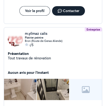
la toiture le déplacement est totalement gratuit
Voir le profil
Contacter
Entreprise
m.yilmaz calis
Platrier peintre
Bron (Route-de-Genas Aliende)
-/5
Présentation
Tout travaux de rénovation
Aucun avis pour l'instant