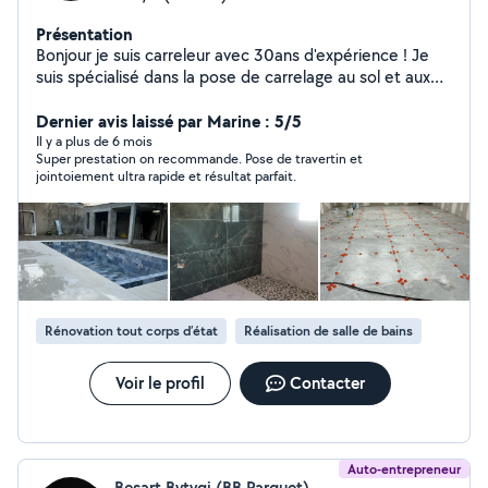
Présentation
Bonjour je suis carreleur avec 30ans d'expérience ! Je
suis spécialisé dans la pose de carrelage au sol et aux
murs, en travaillant avec tous types de formats et de
matériaux. J'interviens pour la pose de mosaïque, de
Dernier avis laissé par Marine : 5/5
parements et de faïence, ainsi que pour l'habillage de
Il y a plus de 6 mois
Super prestation on recommande. Pose de travertin et
baignoires et de douches, y compris les douches
jointoiement ultra rapide et résultat parfait.
italienne. Je réalise également le ragréage pour corriger
les irrégularités du sol, l'étanchéité des douches pour
une protection durable contre l'humidité, Chaque projet
est réalisé avec soin et précision pour garantir un
résultat esthétique et durable. Déplacement et devis
gratuits sous 24h. N'hésitez pas à me contacter pour
discuter de votre projet !
Rénovation tout corps d’état
Réalisation de salle de bains
Voir le profil
Contacter
Auto-entrepreneur
Besart Bytyqi (BB Parquet)