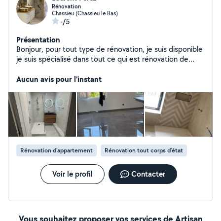
Rénovation
Chassieu (Chassieu le Bas)
-/5
Présentation
Bonjour, pour tout type de rénovation, je suis disponible
je suis spécialisé dans tout ce qui est rénovation de
salle de bain, et plus encore, hésitez pas à me
contacter pour plus de renseignements. Je suis à votre
Aucun avis pour l'instant
disposition. Merci. Cordialement.
Rénovation d'appartement
Rénovation tout corps d’état
Voir le profil
Contacter
Vous souhaitez proposer vos services de Artisan