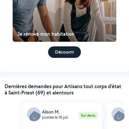
Je rénove mon habitation
Découvrir
Dernières demandes pour Artisans tout corps d'état
à Saint-Priest (69) et alentours
Alison M.
C
Sur devis
postée le 18 juil.
p