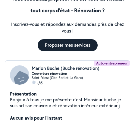
tout corps d'état - Rénovation ?
Inscrivez-vous et répondez aux demandes près de chez
vous !
Proposer mes services
Auto-entrepreneur
Marlon Buche (Buche rénovation)
Couverture rénovation
Saint-Priest (Cite-Berliet-La Gare)
-/5
Présentation
Bonjour à tous je me présente c'est Monsieur buche je
suis artisan couvreur et rénovation intérieur extérieur je
suis à votre disposition avec des tarifs très compétitifs
le devis et le déplacement est gratuit et l'inspection de
Aucun avis pour l'instant
la toiture aussi pour plus d'informations n'hésitez pas à
me contacter pour un conseil à devis une inspection de