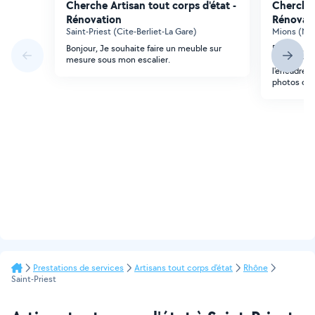
Cherche Artisan tout corps d'état -
Cherche 
Rénovation
Rénovat
Saint-Priest (Cite-Berliet-La Gare)
Mions (No
Bonjour, Je souhaite faire un meuble sur
Bonjour, J
mesure sous mon escalier.
changer un
l'encadrem
photos des
Prestations de services
Artisans tout corps d'état
Rhône
Saint-Priest