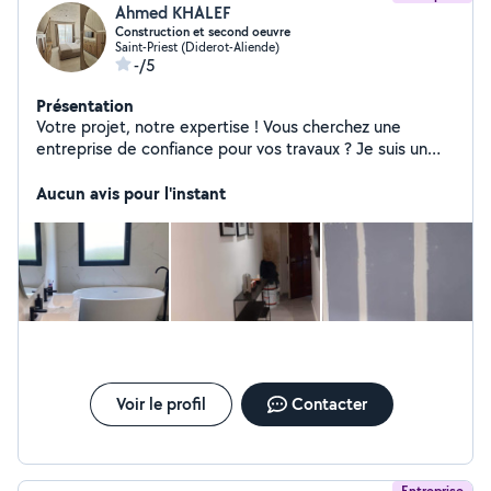
Ahmed KHALEF
Construction et second oeuvre
Saint-Priest (Diderot-Aliende)
-/5
Présentation
Votre projet, notre expertise ! Vous cherchez une
entreprise de confiance pour vos travaux ? Je suis un
maîtrise d'œuvre spécialisé dans le BTP avec des
artisans qualifiés qui travaillent ensemble avec
Aucun avis pour l'instant
professionnalisme et souci du détail. Un seul
interlocuteur pour simplifier votre projet et équipe
d'artisans de confiance, habitués à collaborer ensemble
qui garantissent un accompagnement sur mesure, du
début à la fin. Fini les mauvaises surprises ! Avec nous,
votre chantier est entre de bonnes mains. Contactez-
nous dès maintenant !
Voir le profil
Contacter
Entreprise