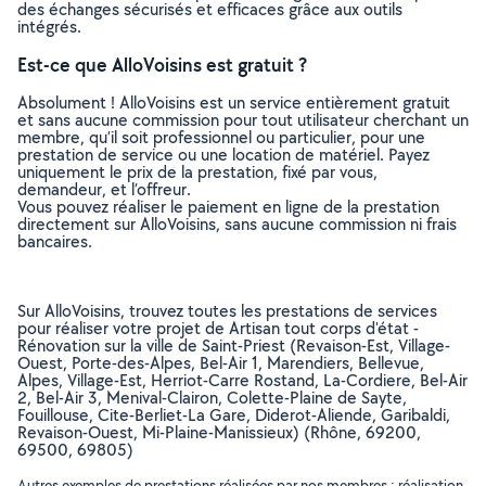
des échanges sécurisés et efficaces grâce aux outils
intégrés.
Est-ce que AlloVoisins est gratuit ?
Absolument ! AlloVoisins est un service entièrement gratuit
et sans aucune commission pour tout utilisateur cherchant un
membre, qu’il soit professionnel ou particulier, pour une
prestation de service ou une location de matériel. Payez
uniquement le prix de la prestation, fixé par vous,
demandeur, et l’offreur.
Vous pouvez réaliser le paiement en ligne de la prestation
directement sur AlloVoisins, sans aucune commission ni frais
bancaires.
Sur AlloVoisins, trouvez toutes les prestations de services
pour réaliser votre projet de Artisan tout corps d'état -
Rénovation sur la ville de Saint-Priest (Revaison-Est, Village-
Ouest, Porte-des-Alpes, Bel-Air 1, Marendiers, Bellevue,
Alpes, Village-Est, Herriot-Carre Rostand, La-Cordiere, Bel-Air
2, Bel-Air 3, Menival-Clairon, Colette-Plaine de Sayte,
Fouillouse, Cite-Berliet-La Gare, Diderot-Aliende, Garibaldi,
Revaison-Ouest, Mi-Plaine-Manissieux) (Rhône, 69200,
69500, 69805)
Autres exemples de prestations réalisées par nos membres : réalisation