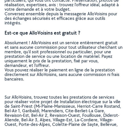
particuliers, qui vous ont contacté. Présentation, photos de
réalisation, expertises, avis : trouvez l'offreur idéal, adapté à
votre demande et à votre budget.
Conversez ensemble depuis la messagerie AlloVoisins pour
des échanges sécurisés et efficaces grâce aux outils
intégrés.
Est-ce que AlloVoisins est gratuit ?
Absolument ! AlloVoisins est un service entièrement gratuit
et sans aucune commission pour tout utilisateur cherchant un
membre, qu’il soit professionnel ou particulier, pour une
prestation de service ou une location de matériel. Payez
uniquement le prix de la prestation, fixé par vous,
demandeur, et l’offreur.
Vous pouvez réaliser le paiement en ligne de la prestation
directement sur AlloVoisins, sans aucune commission ni frais
bancaires.
Sur AlloVoisins, trouvez toutes les prestations de services
pour réaliser votre projet de Installation électrique sur la ville
de Saint-Priest (Mi-Plaine-Manissieux, Herriot-Carre Rostand,
Bel-Air 1, Garibaldi, Marendiers, Cite-Berliet-La Gare,
Revaison-Est, Bel-Air 2, Revaison-Ouest, Fouillouse, Diderot-
Aliende, Bel-Air 3, Alpes, Village-Est, La-Cordiere, Village-
Ouest, Porte-des-Alpes, Colette-Plaine de Sayte, Bellevue,