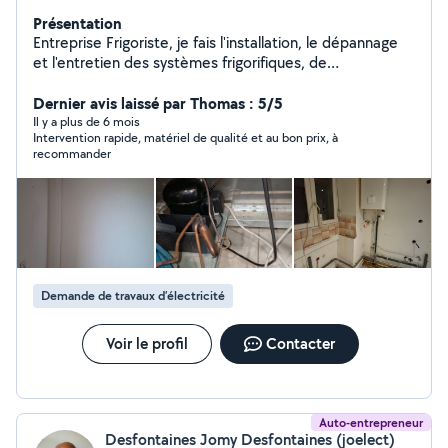
Présentation
Entreprise Frigoriste, je fais l'installation, le dépannage
et l'entretien des systèmes frigorifiques, de
climatisation et d'électricité.. Des petits travaux de
plomberie sanitaire également. Disponible sur Lyon et la
Dernier avis laissé par Thomas : 5/5
région Devis gratuit par téléphone Intervention rapide
Il y a plus de 6 mois
Intervention rapide, matériel de qualité et au bon prix, à
6/7
recommander
Demande de travaux d’électricité
Voir le profil
Contacter
Auto-entrepreneur
Desfontaines Jomy Desfontaines (joelect)