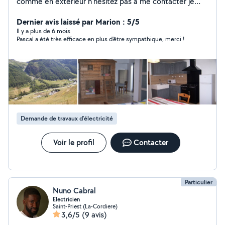
comme en extérieur n'hésitez pas à me contacter je
serai ravi de répondre à votre demande Zéro six zéro
Dernier avis laissé par Marion : 5/5
trois soixante cinq quarante six quatorze
Il y a plus de 6 mois
Pascal a été très efficace en plus d'être sympathique, merci !
Demande de travaux d’électricité
Voir le profil
Contacter
Particulier
Nuno Cabral
Electricien
Saint-Priest (La-Cordiere)
3,6/5
(9 avis)