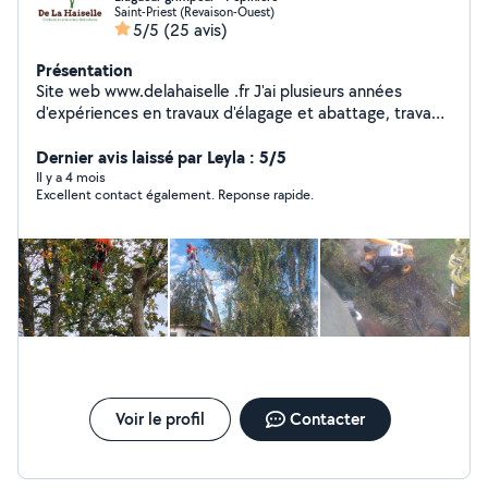
Saint-Priest (Revaison-Ouest)
5/5
(25 avis)
Présentation
Site web www.delahaiselle .fr J'ai plusieurs années
d'expériences en travaux d'élagage et abattage, travaux
sur corde ou en nacelle, bucheronnage... Je réalise
également de la plantation d'arbre
Dernier avis laissé par Leyla : 5/5
Il y a 4 mois
Excellent contact également. Reponse rapide.
Voir le profil
Contacter