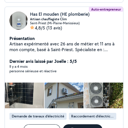
Auto-entrepreneur
Has El mouden (HE plomberie)
Artisan chauffagiste Clim
Saint-Priest (Mi-Plaine-Manissieux)
4,8/5
(13 avis)
Présentation
Artisan expérimenté avec 26 ans de métier et 11 ans à
mon compte, basé à Saint-Priest. Spécialiste en :
Chauffage et dépannage chaudière Plomberie et
installations sanitaires Électricité et remise aux normes
Dernier avis laissé par Joelle : 5/5
Climatisation : installation, entretien et dépannage
Il y a 4 mois
personne sérieuse et réactive
Certifié PGI Gaz, titulaire de l'assurance décennale et
RGE Intervention rapide et soignée Devis clair et gratuit
Travail garanti
Demande de travaux d’électricité
Raccordement d'électricité