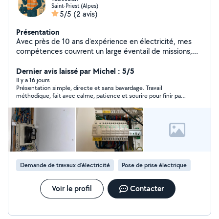
Saint-Priest (Alpes)
5/5
(2 avis)
Présentation
Avec près de 10 ans d'expérience en électricité, mes
compétences couvrent un large éventail de missions,
allant de l'installation et la maintenance de systèmes
électriques complexes aux interventions d'urgence pour
Dernier avis laissé par Michel : 5/5
le dépannage. J'ai acquis une solide expertise dans les
Il y a 16 jours
Présentation simple, directe et sans bavardage. Travail
domaines suivants : Travaux électriques : pose de
méthodique, fait avec calme, patience et sourire pour finir par
câblages, installation de tableaux et d'appareils, mise
le succès du but recherché. Félicitations méritées ! Je
aux normes et rénovation. Dépannage : diagnostic
recommande !
rapide de pannes, recherche de courts-circuits,
réparations efficaces et sécurisées. Rigoureux,
autonome et polyvalent, je suis prêt à mettre mon
savoir-faire au service de vos projets.
Demande de travaux d’électricité
Pose de prise électrique
Voir le profil
Contacter