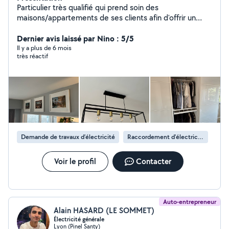
Particulier très qualifié qui prend soin des
maisons/appartements de ses clients afin d'offrir un
service impeccable avec une grande minutie et une
grande rigueur. Je ne m'engagerais pas dans des travaux
Dernier avis laissé par Nino : 5/5
que je ne maîtrise pas mais lorsque je m'engage, je vous
Il y a plus de 6 mois
très réactif
garantis de vous fournir un travail de qualité à prix
abordable. Merci
Demande de travaux d’électricité
Raccordement d'électricité
Voir le profil
Contacter
Auto-entrepreneur
Alain HASARD (LE SOMMET)
Électricité générale
Lyon (Pinel Santy)