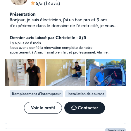
5/5
(12 avis)
Présentation
Bonjour, je suis électricien, j'ai un bac pro et 9 ans
d'expérience dans le domaine de l'électricité, je vous
confirme un travail de qualité. Votre satisfaction est
pour moi une priorité absolue. Merci et à bientôt.
Dernier avis laissé par Christelle : 5/5
Il y a plus de 6 mois
Nous avons confié la rénovation complète de notre
appartement à Alain. Travail bien fait et professionnel. Alain est
sérieux, à l'écoute et il nous a donné de bons conseils. Nous le
recommandons.
Remplacement d'interrupteur
Installation de courant
Voir le profil
Contacter
Particulier