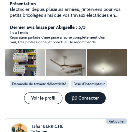
Présentation
Electricien depuis plusieurs années, j'interviens pour vos
petits bricolages ainsi que vos travaux électriques en
neuf comme en rénovation : dépannage, remplacement
de tableau électrique, prises et éclairages, mise aux
Dernier avis laissé par Abigaelle : 5/5
normes, installation de luminaires, dépannage de
Il y a 1 mois
Réparation parfaite d’une prise arraché complètement d’un
pannes, motorisation, petits travaux et domotique.
mur, très professionnel et ponctuel. Je recommande
Sérieux, réactif et soigneux, je privilégie un travail propre
fortement
avec des explications claires et des tarifs cohérents.
J'interviens aussi bien pour des petites interventions
rapides que pour des projets plus complets. N'hésitez
pas à me contacter pour échanger sur votre besoin ou
obtenir un devis gratuit.
Demande de travaux d’électricité
Pose d'interrupteur
Voir le profil
Contacter
Particulier
Tahar BERRICHE
Technicien