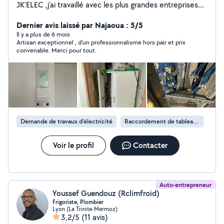
JK'ELEC ,j'ai travaillé avec les plus grandes entreprises
lorsque j'étais salarié comme effage, enedis, industerm
en sous traitance
Dernier avis laissé par Najaoua : 5/5
Il y a plus de 6 mois
Artisan exceptionnel , d'un professionnalisme hors pair et prix
convenable. Merci pour tout.
Demande de travaux d’électricité
Raccordement de tableau électrique
Voir le profil
Contacter
Auto-entrepreneur
Youssef Guendouz (Rclimfroid)
Frigoriste, Plombier
Lyon (La Trinite-Mermoz)
3,2/5
(11 avis)