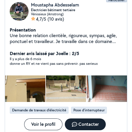
Moustapha Abdesselam
Électricien bâtiment tertiaire
Vénissieux (Amstrong)
4,7/5
(10 avis)
Présentation
Une bonne relation clientèle, rigoureux, sympas, agile,
ponctuel et travailleur. Je travaille dans ce domaine
depuis plus de 20 ans et j'aime bricoler. Installation
électrique: Pose d'appareil électrique ( spot, lustre,
Dernier avis laissé par Joelle : 2/5
interrupteur, prise etc...) Pose et câblage de tableau
Il y a plus de 6 mois
donne un RV et ne vient pas sans prévenir. pas serieux
électrique. Depannage électrique. Bricolage:
Nettoyage, locaux et laveur de vitre Pose étagère
Montage de meuble Pose de plaquette, disque de frein,
et vidange d huile + changement de tout les filtres de
véhicule de catégorie B. Nettoyage de vitres Nettoyage
de voiture ( lifting) Petit travaux de peinture, plomberie,
menuiserie etc...
Demande de travaux d’électricité
Pose d'interrupteur
Voir le profil
Contacter