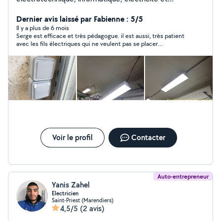
électronique. J'aime le bricolage et rendre service voilà
pourquoi je suis là. Avant tout rendre service est ma
Dernier avis laissé par Fabienne : 5/5
motivation.
Il y a plus de 6 mois
Serge est efficace et très pédagogue. il est aussi, très patient
avec les fils électriques qui ne veulent pas se placer
correctement. je le recommande vivement.
Voir le profil
Contacter
Auto-entrepreneur
Yanis Zahel
Electricien
Saint-Priest (Marendiers)
4,5/5
(2 avis)