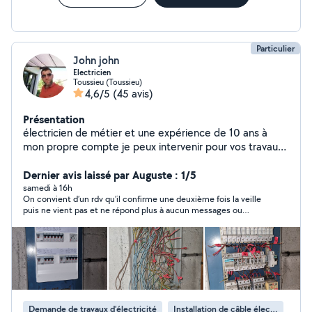
Particulier
John john
Electricien
Toussieu (Toussieu)
4,6/5
(45 avis)
Présentation
électricien de métier et une expérience de 10 ans à
mon propre compte je peux intervenir pour vos travaux
d'électricité je suis une personne réactive et avec une
très bonne conscience professionnelle.
Dernier avis laissé par Auguste : 1/5
samedi à 16h
On convient d’un rdv qu’il confirme une deuxième fois la veille
puis ne vient pas et ne répond plus à aucun messages ou
appels… Merci de respecter le temps des autres.
Demande de travaux d’électricité
Installation de câble électrique