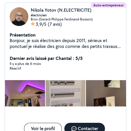
Auto-entrepreneur
Nikola Yotov (N.ELECTRICITE)
électricien
Bron (Gerard-Philippe Ferdinand-Buisson)
3,9/5
(7 avis)
Présentation
Bonjour, je suis électricien depuis 2011, sérieux et
ponctuel je réalise des gros comme des petits travaux .
- installation neuve - rénovation et mise aux normes
d'une installation ancienne - branchements d'appareils
Dernier avis laissé par Chantal : 5/5
électroniques - remplacements d'appareillages - ext Je
Il y a plus de 6 mois
Réactif
peux vous donner aussi des conseils pour vos
installations électriques et votre protection. Je dispose
d'une assurance décennale. Vous pouvez aussi voir
certains de mes travaux sur ma paje Facebook
Nélectricité
Voir le profil
Contacter