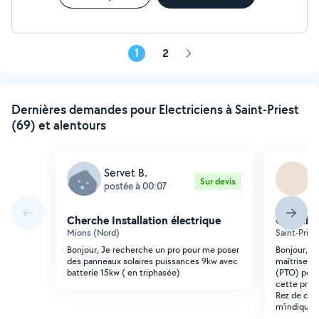
1
2
Page
suivante
Dernières demandes pour Electriciens à Saint-Priest
(69) et alentours
Servet B.
L
Sur devis
postée à 00:07
p
Cherche Installation électrique
Cherche 
Mions (Nord)
Saint-Pries
Bonjour, Je recherche un pro pour me poser
Bonjour, Je
des panneaux solaires puissances 9kw avec
maîtrise l
batterie 15kw ( en triphasée)
(PTO) pour
cette pris
Rez de cha
m'indiquer 