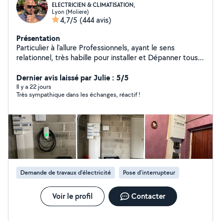
ELECTRICIEN & CLIMATISATION,
Lyon (Moliere)
4,7/5
(444 avis)
Présentation
Particulier à l'allure Professionnels, ayant le sens
relationnel, très habille pour installer et Dépanner tous
ce qui est électrique, Climatisation et Pompe à Chaleur:
Electroménager, Portail, Volet, Store, Tableau
Dernier avis laissé par Julie : 5/5
électrique, interphone Bac Pro, CAP, avec 20 ans
Il y a 22 jours
Très sympathique dans les échanges, réactif !
d'expérience.
Demande de travaux d’électricité
Pose d'interrupteur
Voir le profil
Contacter