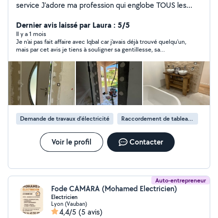
service J'adore ma profession qui englobe TOUS les
métiers du bâtiment En activité dans ce domaine depuis
plus de 20 ans En passant par les choses les plus
Dernier avis laissé par Laura : 5/5
simples aux plus complexes je saurais vous donner
Il y a 1 mois
Je n'ai pas fait affaire avec Iqbal car j'avais déjà trouvé quelqu'un,
entière satisfaction et bien plus encore Passionné
mais par cet avis je tiens à souligner sa gentillesse, sa
d'électronique et de bricolage avec création de
bienveillance et ses conseils malgré qu'il n'interviendrai pas
meubles en tout genre, j'aime également la photo vidéo
chez moi. Je garde précieusement le numéro.
ainsi que l'aquariophilie Au plaisir de vous connaître
Demande de travaux d’électricité
Raccordement de tableau électrique
Voir le profil
Contacter
Auto-entrepreneur
Fode CAMARA (Mohamed Electricien)
Electricien
Lyon (Vauban)
4,4/5
(5 avis)