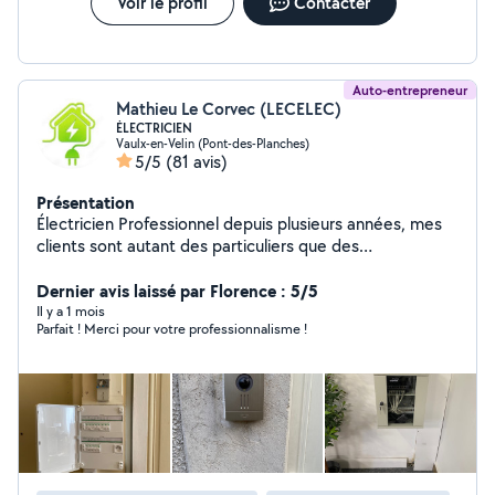
Voir le profil
Contacter
Auto-entrepreneur
Mathieu Le Corvec (LECELEC)
ÉLECTRICIEN
Vaulx-en-Velin (Pont-des-Planches)
5/5
(81 avis)
Présentation
Électricien Professionnel depuis plusieurs années, mes
clients sont autant des particuliers que des
professionnels (commerce et petite industrie). Je peux
m'occuper de vos petits travaux jusqu'au très gros s'en
Dernier avis laissé par Florence : 5/5
vous délaisser en cours de route comme certains font
Il y a 1 mois
Parfait ! Merci pour votre professionnalisme !
malheureusement! Je sérieux , ponctuel, soigneux,force
de proposition et surtout avec des tarifs raisonnables.
Je me ferais un plaisir de répondre à vos questions.