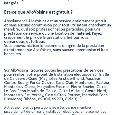
intégrés.
Est-ce que AlloVoisins est gratuit ?
Absolument ! AlloVoisins est un service entièrement gratuit
et sans aucune commission pour tout utilisateur cherchant un
membre, qu’il soit professionnel ou particulier, pour une
prestation de service ou une location de matériel. Payez
uniquement le prix de la prestation, fixé par vous,
demandeur, et l’offreur.
Vous pouvez réaliser le paiement en ligne de la prestation
directement sur AlloVoisins, sans aucune commission ni frais
bancaires.
Sur AlloVoisins, trouvez toutes les prestations de services
pour réaliser votre projet de Installation électrique sur la ville
de Caluire-et-Cuire (Magnolles Aristide-Briand, Vassieux,
Centre-Bourg, Perica-Caluire, Saint-Clair, Montchoisi, Pasteur,
Montessuy-Ouest, Magnolles Pasteur, Pierre-Brunier, Cuire-
Le-Bas, Jean-Moulin de-Gaulle, Cuire-Le-Haut, Coste-Nord,
Montessuy-Est, Vernay, Coste-Croix-Rousse, Marechal-Foch,
Bissardon) (Rhône, 69004, 69270, 69140)
Autres exemples de prestations réalisées par nos membres :
raccordement de luminaire, installation électrique, remplacement de