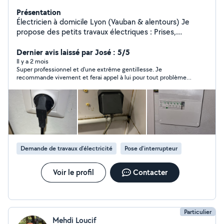
Présentation
Électricien à domicile Lyon (Vauban & alentours) Je
propose des petits travaux électriques : Prises,
interrupteurs Pose de luminaires Petits dépannages
Vérifications de base Travail propre, rapide et sérieux Je
Dernier avis laissé par José : 5/5
me déplace sur Lyon et les environs Contact direct via
Il y a 2 mois
Super professionnel et d'une extrême gentillesse. Je
AlloVoisins ou WhatsApp
recommande vivement et ferai appel à lui pour tout problème
électrique
Demande de travaux d’électricité
Pose d'interrupteur
Voir le profil
Contacter
Particulier
Mehdi Loucif