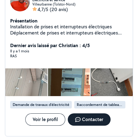
Électricité et service
Villeurbanne (Tolstoi-Nord)
4,7/5
(20 avis)
Présentation
Installation de prises et interrupteurs électriques
Déplacement de prises et interrupteurs électriques
Réparation de prises et interrupteurs électriques
Installation des radiateurs Installation des bornes
Dernier avis laissé par Christian : 4/5
électriques, Installation complète des appartements
Il y a 1 mois
RAS
Demande de travaux d’électricité
Raccordement de tableau électrique
Voir le profil
Contacter