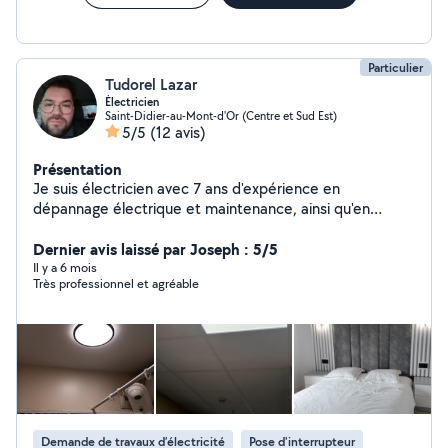
Particulier
Tudorel Lazar
Électricien
Saint-Didier-au-Mont-d'Or (Centre et Sud Est)
5/5
(12 avis)
Présentation
Je suis électricien avec 7 ans d'expérience en
dépannage électrique et maintenance, ainsi qu'en
travaux de rénovation. J'adore le bricolage en
électricité. En tant qu'électricien expérimenté, je suis
Dernier avis laissé par Joseph : 5/5
passionné par mon métier et je suis toujours à la
Il y a 6 mois
Très professionnel et agréable
recherche de nouveaux défis. J'ai acquis une solide
expertise dans le domaine de l'électricité, ce qui me
permet de réaliser des travaux de qualité en toute
sécurité. N'hésitez pas à me contacter pour toute
question ou demande de devis. Je serai ravi de vous
conseiller et de vous accompagner dans vos projets
électriques. Voici quelques-uns de mes services :
Dépannage électrique : recherche et résolution de
Demande de travaux d’électricité
Pose d'interrupteur