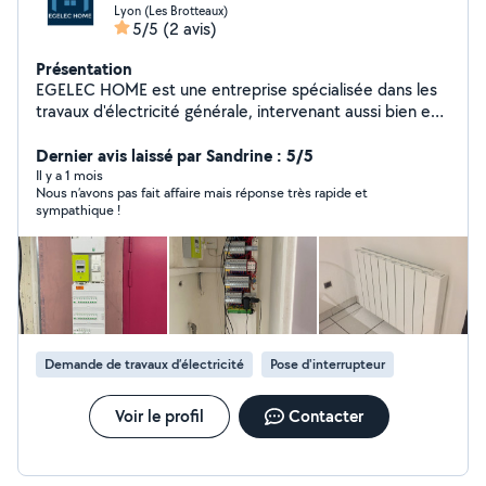
Lyon (Les Brotteaux)
5/5
(2 avis)
Présentation
EGELEC HOME est une entreprise spécialisée dans les
travaux d'électricité générale, intervenant aussi bien en
courant fort qu'en courant faible. Nous accompagnons
nos clients dans leurs projets de rénovation
Dernier avis laissé par Sandrine : 5/5
d'appartements, en apportant des solutions fiables,
Il y a 1 mois
Nous n’avons pas fait affaire mais réponse très rapide et
modernes et conformes aux normes en vigueur.
sympathique !
Demande de travaux d’électricité
Pose d'interrupteur
Voir le profil
Contacter