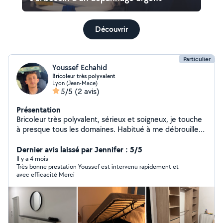
Découvrir
Particulier
Youssef Echahid
Bricoleur très polyvalent
Lyon (Jean-Mace)
5/5
(2 avis)
Présentation
Bricoleur très polyvalent, sérieux et soigneux, je touche
à presque tous les domaines. Habitué à me débrouiller
seul et à trouver des solutions efficaces, je travaille
proprement et je respecte toujours les délais.
Dernier avis laissé par Jennifer : 5/5
Plomberie légère : remplacement de robinet, siphon,
Il y a 4 mois
Très bonne prestation Youssef est intervenu rapidement et
flexible, chasse d'eau, fuites simples Électricité :
avec efficacité Merci
luminaires, prises, interrupteurs, petits dépannages
Montage / démontage : meubles, lits, armoires, IKEA &
autres Bricolage général : perçage, fixation (tringles,
cadres, étagères, TV), réparations diverses Entretien &
dépannage : petits travaux du quotidien, ajustements,