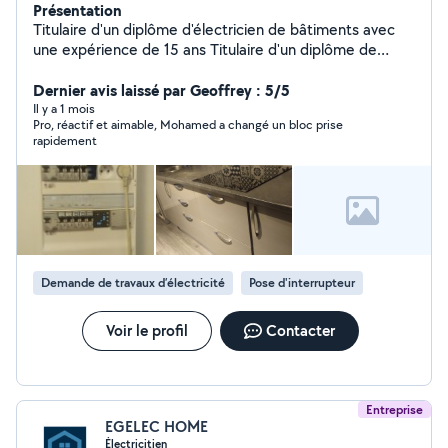
Présentation
Titulaire d'un diplôme d'électricien de bâtiments avec
une expérience de 15 ans Titulaire d'un diplôme de
plombier et installation des sanitaires Expérience dans la
serrurier (Remplacement des poignées,des
Dernier avis laissé par Geoffrey : 5/5
serrures,cylindre ....ect) Devis,conseil et déplacement
Il y a 1 mois
Pro, réactif et aimable, Mohamed a changé un bloc prise
gratuit Mon intervention consiste a réparer ou a la mise
rapidement
en marche des appareils
Demande de travaux d’électricité
Pose d'interrupteur
Voir le profil
Contacter
Entreprise
EGELEC HOME
Électricitien