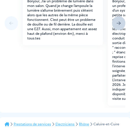
Bonjour, J'ai un problème de lumière dans
Bonjour, Bo
mon salon. Quand je change l'ampoule la
un professi
lumière s'allume brièvement puis s'éteint
d'un systèm
alors que les autres de la même pièce
petite sall
fonctionnent. C'est peut être un probleme
dans un ap
de douille ou de fil derrière. La douille est
quartier Fl
une E27. Aussi, mon appartement est assez
les suivant
haut de plafond (environ 4m), merci à
électrique 
tous.tes
conduit d'é
sortie d'ai
* raccorde
; * étanchéi
reprise de 
finitions n
l'intervent
soignée, di
parfaitemen
L'intervent
2026. Je v
indiquer vo
disponibili
visite sur 
Prestations de services
Electriciens
Rhône
Caluire-et-Cuire