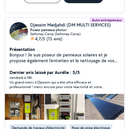
Auto-entrepreneur
Djessim Medjahdi (DM MULTI SERVICES)
Poseur panneaux photov
Sathonay-Camp (Sathonay-Camp)
4,7/5
(15 avis)
Présentation
Bonjour ! Je suis poseur de panneaux solaires et je
propose également l'entretien et le nettoyage de vos
installations. J'installe aussi des bornes de recharge pour
véhicules électriques. En plus de cela, je réalise des
Dernier avis laissé par Aurélie : 5/5
travaux d'électricité, de plomberie et tous types de
vendredi à 18h
Un grand merci à Djessim qui a été ultra efficace et
petits travaux. À bientôt
professionnel ! merci encore pour votre réactivité et votre
travail propre,rapide et efficace ! prix plus que raisonnable. A
bientôt !
Demande de travaux d’électricité
Pose de prise électrique