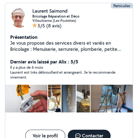
Particulier
Laurent Saimond
Bricolage Réparation et Déco
Villeurbanne (Les-Poulettes)
5/5
(8 avis)
Présentation
Je vous propose des services divers et variés en
Bricolage : Menuiserie, serrurerie, plomberie, petite
Électricité, reprise de peinture. Mais aussi réparation
d'objet et de meubles anciens. Services rapides. Devis
Dernier avis laissé par Alix : 5/5
pour éviter les mauvaises surprises et que tous le
Il y a plus de 6 mois
Laurent est très débrouillard et arrangeant. Je le recommande
monde soit satisfait ! N'hésitez pas à me contacter nous
vivement.
verrons ensemble quelle est la meilleur solution !
Voir le profil
Contacter