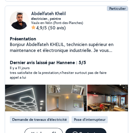
Particulier
Abdelfateh Khelil
électricien , peintre
Vaulx-en-Velin (Pont-des-Planches)
4,9/5
(50 avis)
Présentation
Bonjour Abdelfateh KHELIL, technicien supérieur en
maintenance et électronique industrielle. Je vous
propose mes services en électricité avec 8 ans
d'expérience dans le domaine de l'installation électrique
Dernier avis laissé par Hannene : 5/5
( habitation et industrielle), la maintenance et en tant
Il y a 11 jours
tres satisfaite de la prestation,n'hesiter surtout pas de faire
que chef d'équipe Aussi je vous propose mes services
appel a lui
en peinture et pose de parquet avec une garantie
d'avoir un travail professionnel Je vous laisse me
contacter pour toute vos travaux et je serai ravi de
travailler chez vous Bien a vous
Demande de travaux d’électricité
Pose d'interrupteur