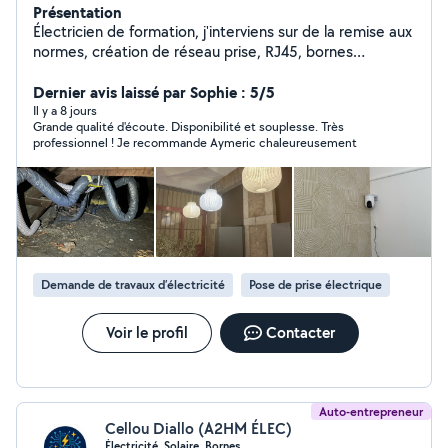
Présentation
Électricien de formation, j'interviens sur de la remise aux
normes, création de réseau prise, RJ45, bornes
électriques. Entretien de climatisation. Petit travaux non
électrique en tous genre (pose de tringles à rideau,
Dernier avis laissé par Sophie : 5/5
montage de meubles, montage et fixation de meubles)
Il y a 8 jours
Grande qualité d'écoute. Disponibilité et souplesse. Très
Électricien titulaire d'un BAC professionnel
professionnel ! Je recommande Aymeric chaleureusement
Électrotechnique et BTS Électrotechnique.
Demande de travaux d’électricité
Pose de prise électrique
Voir le profil
Contacter
Auto-entrepreneur
Cellou Diallo (A2HM ÉLEC)
Électricité, Solaire, Bornes