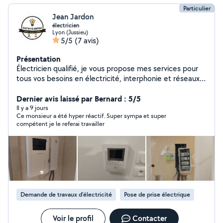
Particulier
Jean Jardon
électricien
Lyon (Jussieu)
5/5
(7 avis)
Présentation
Électricien qualifié, je vous propose mes services pour
tous vos besoins en électricité, interphonie et réseaux.
Pour le courant fort, j'interviens sur vos pannes, tableaux
électriques, prises, éclairages et mises en sécurité. Pour
Dernier avis laissé par Bernard : 5/5
le courant faible, je m'occupe de la pose, du
Il y a 9 jours
Ce monsieur a été hyper réactif. Super sympa et super
remplacement et du dépannage de vos interphones,
compétent je le referai travailler
visiophones et câblages réseau.
Demande de travaux d’électricité
Pose de prise électrique
Voir le profil
Contacter