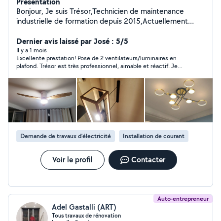
Présentation
Bonjour, Je suis Trésor,Technicien de maintenance
industrielle de formation depuis 2015,Actuellement
Technicien de production industrielle. Doué et
passionné de bricolage et petits travaux! J'ai plusieurs
Dernier avis laissé par José : 5/5
cordes sur à mon arc et propose mes services pour:
Il y a 1 mois
Excellente prestation! Pose de 2 ventilateurs/luminaires en
Montages et installations cuisine. Montages de tout
plafond. Trésor est très professionnel, aimable et réactif. Je
type de meubles. pose parquet,sol,tapis collant.ect
vous le recommande sans aucune hésitation ;)
Peinture ( intérieur et extérieur) et papiers peints.
Dépannage et changement de pièces Électriques. Pose
objets murales : meuble mural,Écran et autres Et toutes
types de bricolages Je suis sûr de pouvoir vous rendre
un service de qualité et professionnel ! La propriété et
l'exigence faites partie de mes qualités. N'hésitez pas à
Demande de travaux d’électricité
Installation de courant
mes contacter pour discuter vos besoins (bricolage et
petits travaux ). Au plaisir de vous rencontrer!!!
Voir le profil
Contacter
Auto-entrepreneur
Adel Gastalli (ART)
Tous travaux de rénovation