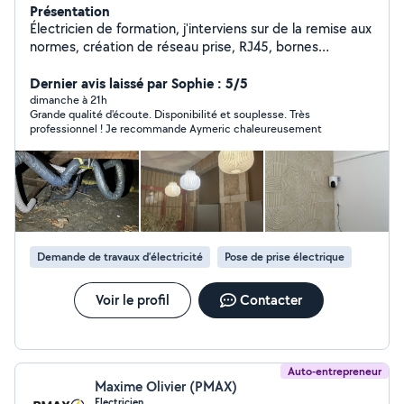
Présentation
Électricien de formation, j'interviens sur de la remise aux
normes, création de réseau prise, RJ45, bornes
électriques. Entretien de climatisation. Petit travaux non
électrique en tous genre (pose de tringles à rideau,
Dernier avis laissé par Sophie : 5/5
montage de meubles, montage et fixation de meubles)
dimanche à 21h
Grande qualité d'écoute. Disponibilité et souplesse. Très
Électricien titulaire d'un BAC professionnel
professionnel ! Je recommande Aymeric chaleureusement
Électrotechnique et BTS Électrotechnique.
Demande de travaux d’électricité
Pose de prise électrique
Voir le profil
Contacter
Auto-entrepreneur
Maxime Olivier (PMAX)
Electricien