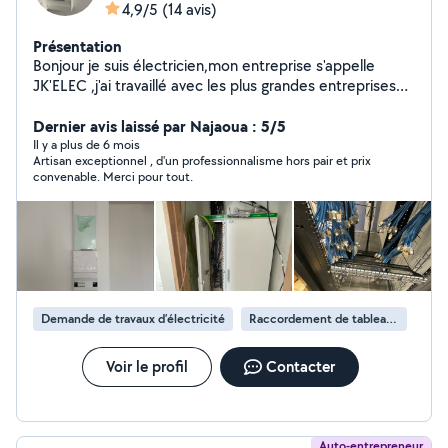
4,9/5
(14 avis)
Présentation
Bonjour je suis électricien,mon entreprise s'appelle
JK'ELEC ,j'ai travaillé avec les plus grandes entreprises
lorsque j'étais salarié comme effage, enedis, industerm
en sous traitance
Dernier avis laissé par Najaoua : 5/5
Il y a plus de 6 mois
Artisan exceptionnel , d'un professionnalisme hors pair et prix
convenable. Merci pour tout.
Demande de travaux d’électricité
Raccordement de tableau électrique
Voir le profil
Contacter
Auto-entrepreneur