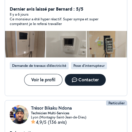
Pour le courant fort, j'interviens sur vos pannes, tableaux
électriques, prises, éclairages et mises en sécurité. Pour
Dernier avis laissé par Bernard : 5/5
le courant faible, je m'occupe de la pose, du
Il y a 6 jours
Ce monsieur a été hyper réactif. Super sympa et super
remplacement et du dépannage de vos interphones,
compétent je le referai travailler
visiophones et câblages réseau.
Demande de travaux d’électricité
Pose d'interrupteur
Voir le profil
Contacter
Particulier
Trésor Bikaku Ndona
Technicien Multi-Services
Lyon (Montagny-Saint-Jean-de-Dieu)
4,9/5
(136 avis)