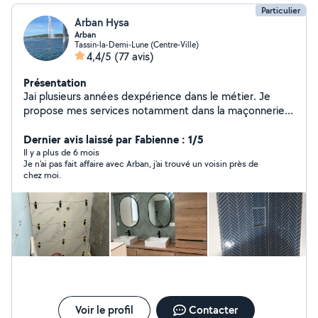
Particulier
Arban Hysa
Arban
Tassin-la-Demi-Lune (Centre-Ville)
4,4/5
(77 avis)
Présentation
Jai plusieurs années dexpérience dans le métier. Je
propose mes services notamment dans la maçonnerie,
la pose de carrelage, la plomberie, lélectricité, la pose
de placo, etc.
Dernier avis laissé par Fabienne : 1/5
Il y a plus de 6 mois
Je n'ai pas fait affaire avec Arban, j'ai trouvé un voisin près de
chez moi.
Voir le profil
Contacter