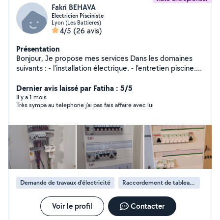
Fakri BEHAVA
Electricien Pisciniste
Lyon (Les Battieres)
4/5
(26 avis)
Présentation
Bonjour, Je propose mes services Dans les domaines
suivants : - l'installation électrique. - l'entretien piscine.
j'apporte mon point de vue et répond selon les besoins
de chacun.
Dernier avis laissé par Fatiha : 5/5
Il y a 1 mois
Très sympa au telephone j’ai pas fais affaire avec lui
Demande de travaux d’électricité
Raccordement de tableau électrique
Voir le profil
Contacter