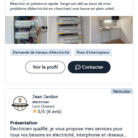
Réaction et présence rapide. Serge est allé au bout de mon
problème d'électricité en cherchant une heure en plein soleil
et en faisant le tour de toutes les possibilités jusqu'à
finalement trouver. Merci de ne pas avoir abandonner malgré
les difficultés et d'avoir trouver la solution. Je recommande.
Demande de travaux d’électricité
Pose d'interrupteur
Voir le profil
Contacter
Particulier
Jean Jardon
électricien
Lyon (Jussieu)
5/5
(6 avis)
Présentation
Électricien qualifié, je vous propose mes services pour
tous vos besoins en électricité, interphonie et réseaux.