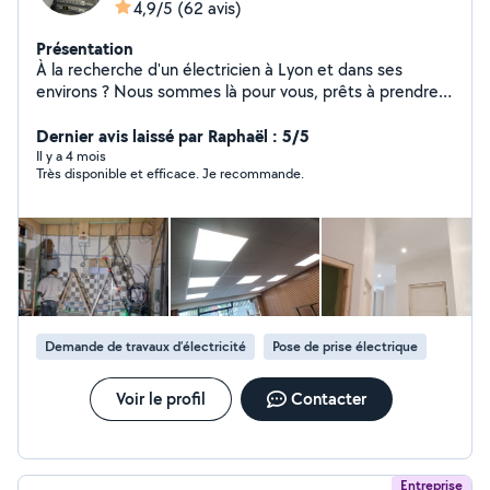
4,9/5
(62 avis)
Présentation
À la recherche d'un électricien à Lyon et dans ses
environs ? Nous sommes là pour vous, prêts à prendre
en charge vos travaux électriques. Que ce soit pour une
rénovation partielle ou totale, une mise aux normes, ou
Dernier avis laissé par Raphaël : 5/5
même l'installation d'une simple prise, nous sommes à
Il y a 4 mois
Très disponible et efficace. Je recommande.
votre disposition. Chez ORBAT, nous nous engageons à
vous offrir un service de qualité. De plus, nous tenons à
vous informer que nos devis sont gratuits ! Nous nous
feront un plaisir de discuter de vos besoins électriques,
de vous conseiller et de vous proposer des solutions
adaptées. N'hésitez pas à nous contacter pour obtenir
plus d'informations. A bientôt !
Demande de travaux d’électricité
Pose de prise électrique
Voir le profil
Contacter
Entreprise