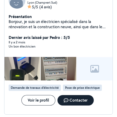
Lyon (Champvert Sud)
5/5
(4 avis)
Présentation
Bonjour, je suis un électricien spécialisé dans la
rénovation et la construction neuve, ainsi que dans le
dépannage électrique et la fibre optique. J'ai également
une expertise dans l'installation de bornes de recharge
Dernier avis laissé par Pedro : 5/5
pour véhicules électriques et de panneaux
Il y a 2 mois
Un bon électricien
photovoltaïques. Avec plus de 8 ans d'expérience dans
le domaine, je suis en mesure de vous offrir des services
de haute qualité et des solutions personnalisées pour
vos besoins en électricité et en énergies renouvelables.
Demande de travaux d’électricité
Pose de prise électrique
Voir le profil
Contacter