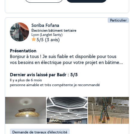
Particulier
Soriba Fofana
Électricien bâtiment tertiaire
Lyon (Langlet Santy)
5/5
(3 avis)
Présentation
Bonjour à tous ! Je suis fiable et disponible pour tous
vos besoins en électrique pour votre projet en bâtiment
ou dans le secteur tertiaire ! Voici une liste non
exhaustive de mes services : - Nouvelles installations :
Dernier avis laissé par Badr : 5/5
de la préparation du chantier à la livraison du chantier, je
Il y a plus de 6 mois
personne aimable et très compétente je recommandé
m'occupe de tout pour votre nouvelle installation
électrique. - Réparations et dépannages : pour toutes
vos pannes électriques - Mises aux normes : mise aux
normes réglementaire de vos différentes installations -
Éclairage sur mesure : envie d'un éclairage unique pour
votre boutique ou votre bureau ? Je crée des solutions
d'éclairage adaptées à vos besoins. En tant
qu'électricien qualifié, je possède les compétences
Demande de travaux d’électricité