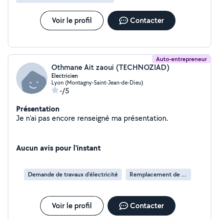
nécessaires pour répondre à tous vos besoins
électriques, du plus simple au plus complexe. Vous
pouvez compter sur ma fiabilité et ma ponctualité. Je
Voir le profil
Contacter
respecte les délais convenus et je m'assure que chaque
projet est réalisé avec précision et efficacité.
Auto-entrepreneur
Othmane Ait zaoui (TECHNOZIAD)
Electricien
Lyon (Montagny-Saint-Jean-de-Dieu)
-/5
Présentation
Je n'ai pas encore renseigné ma présentation.
Aucun avis pour l'instant
Demande de travaux d’électricité
Remplacement de disjoncteur
Voir le profil
Contacter