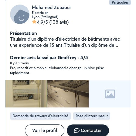
Particulier
Mohamed Zouaoui
Électricien
Lyon (Stalingrad)
4,9/5
(138 avis)
Présentation
Titulaire d'un diplôme d'électricien de bâtiments avec
une expérience de 15 ans Titulaire d'un diplôme de
plombier et installation des sanitaires Expérience dans la
serrurier (Remplacement des poignées,des
Dernier avis laissé par Geoffrey : 5/5
serrures,cylindre ....ect) Devis,conseil et déplacement
Il y a 1 mois
Pro, réactif et aimable, Mohamed a changé un bloc prise
gratuit Mon intervention consiste a réparer ou a la mise
rapidement
en marche des appareils
Demande de travaux d’électricité
Pose d'interrupteur
Voir le profil
Contacter