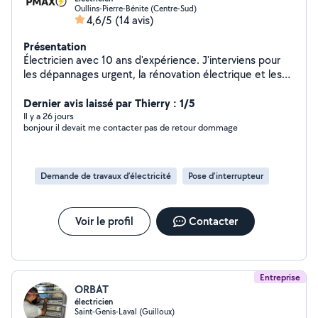
Oullins-Pierre-Bénite (Centre-Sud)
4,6/5
(14 avis)
Présentation
Électricien avec 10 ans d'expérience. J'interviens pour
les dépannages urgent, la rénovation électrique et les
installations complète appartement et maisons.
Dépannages, Rénovation, mise aux normes, installation.
Dernier avis laissé par Thierry : 1/5
Intervention sur Lyon et ses alentours. Travail sérieux,
Il y a 26 jours
bonjour il devait me contacter pas de retour dommage
soigné et conforme aux normes. Conseils clairs et
solutions adaptés a vos besoins.
Demande de travaux d’électricité
Pose d'interrupteur
Voir le profil
Contacter
Entreprise
ORBAT
électricien
Saint-Genis-Laval (Guilloux)