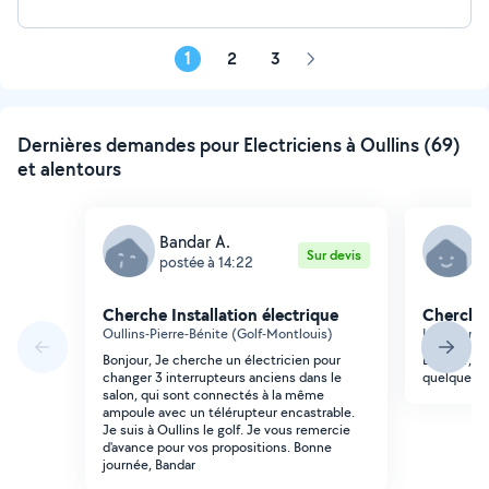
1
2
3
Page
suivante
Dernières demandes pour Electriciens à Oullins (69)
et alentours
Bandar A.
E
Sur devis
postée à 14:22
p
Cherche Installation électrique
Cherche 
Oullins-Pierre-Bénite (Golf-Montlouis)
Lyon (Amp
Bonjour, Je cherche un électricien pour
Bonjour, je
changer 3 interrupteurs anciens dans le
quelquen p
salon, qui sont connectés à la même
ampoule avec un télérupteur encastrable.
Je suis à Oullins le golf. Je vous remercie
d'avance pour vos propositions. Bonne
journée, Bandar