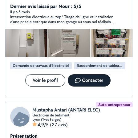
de votre budget. Assurance Décennale à jour Devis
Dernier avis laissé par Nour : 5/5
gratuit
Il y a 5 mois
Intervention électrique au top ! Tirage de ligne et installation
d’une prise électrique dans mon garage au sous-sol réalisés
avec sérieux et professionnalisme. Travail propre, soigné et
conforme à mes attentes. Ponctuel, efficace et de bon conseil.
Je recommande sans hésitation pour vos travaux d’électricité.
Merci encore pour cette intervention de qualité !
Demande de travaux d’électricité
Raccordement de tableau électrique
Voir le profil
Contacter
Auto-entrepreneur
Mustapha Antari (ANTARI ELEC)
Electricien de bâtiment
Lyon (Yves Farges)
4,9/5
(27 avis)
Présentation