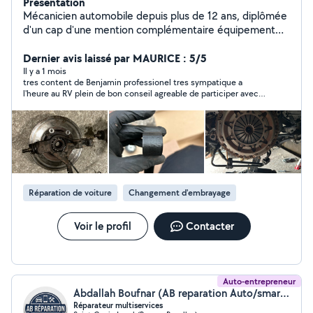
Présentation
Mécanicien automobile depuis plus de 12 ans, diplômée
d'un cap d'une mention complémentaire équipement
électronique sur véhicule particulier et d'un bac
professionnelle automobile je propose tout type de
Dernier avis laissé par MAURICE : 5/5
réparation automobile. Spécialiste moteur puretech et
Il y a 1 mois
tres content de Benjamin professionel tres sympatique a
diesel de chez peugeot Citroën
l'heure au RV plein de bon conseil agreable de participer avec
lui je le recommande sans hesiter merci Benjamin
Réparation de voiture
Changement d'embrayage
Voir le profil
Contacter
Auto-entrepreneur
Abdallah Boufnar (AB reparation Auto/smartphone)
Réparateur multiservices