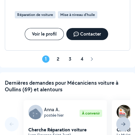
Réparation de voiture
Mise à niveau d'huile
Voir le profil
Contacter
1
2
3
4
Page
suivante
Dernières demandes pour Mécaniciens voiture à
Oullins (69) et alentours
Anna A.
A
À convenir
postée hier
p
Cherche Réparation voiture
Cherche 
Lyon (Loyasse-Saint-Just)
La Mulatiè