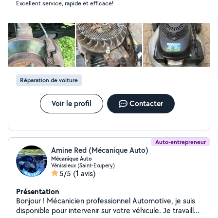
Excellent service, rapide et efficace!
courses si véhicule fournis voir cela pour la fin d'année
n'hésitez pas à me contacter pour tout petit travaux
dans Rayon de déplacement merci
Réparation de voiture
Voir le profil
Contacter
Auto-entrepreneur
Amine Red (Mécanique Auto)
Mécanique Auto
Vénissieux (Saint-Exupery)
5/5
(1 avis)
Présentation
Bonjour ! Mécanicien professionnel Automotive, je suis
disponible pour intervenir sur votre véhicule. Je travaille