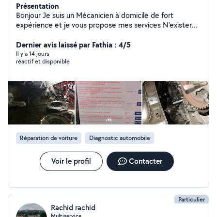
Présentation
Bonjour Je suis un Mécanicien à domicile de fort
expérience et je vous propose mes services N'exister
pas de me contacter pour plus d'informations
Cordialement
Dernier avis laissé par Fathia : 4/5
Il y a 14 jours
réactif et disponible
Réparation de voiture
Diagnostic automobile
Voir le profil
Contacter
Particulier
Rachid rachid
Multiservice