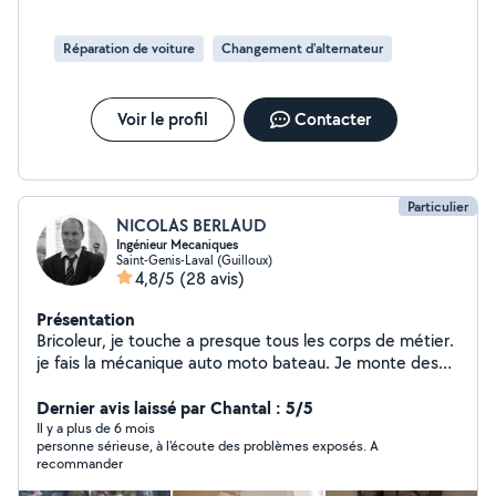
Réparation de voiture
Changement d'alternateur
Voir le profil
Contacter
Particulier
NICOLAS BERLAUD
Ingénieur Mecaniques
Saint-Genis-Laval (Guilloux)
4,8/5
(28 avis)
Présentation
Bricoleur, je touche a presque tous les corps de métier.
je fais la mécanique auto moto bateau. Je monte des
meubles, des cuisines, je pose du parquets, je faits de l
électricité, de la plomberie, je répare les trous dans les
Dernier avis laissé par Chantal : 5/5
murs, de la taille de haie, du débrouissallage, création et
Il y a plus de 6 mois
personne sérieuse, à l'écoute des problèmes exposés. A
montage du pergola...
recommander