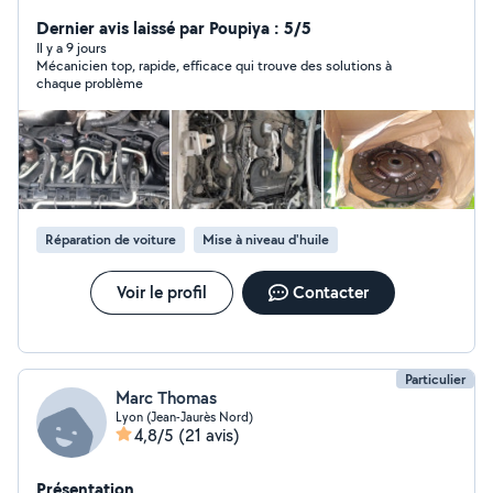
proprement, avec mes outils, et à des tarifs justes. Est-
ce que vous êtes disponible pour que l'on fasse le point
Dernier avis laissé par Poupiya : 5/5
sur votre besoin ? À bientôt !"
Il y a 9 jours
Mécanicien top, rapide, efficace qui trouve des solutions à
chaque problème
Réparation de voiture
Mise à niveau d'huile
Voir le profil
Contacter
Particulier
Marc Thomas
Lyon (Jean-Jaurès Nord)
4,8/5
(21 avis)
Présentation