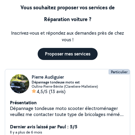
Vous souhaitez proposer vos services de
Réparation voiture ?
Inscrivez-vous et répondez aux demandes près de chez
vous !
Proposer mes services
Particulier
Pierre Audiguier
Dépannage tondeuse moto ext
Oullins-Pierre-Bénite (Claveliere-Malletiere)
4,5/5
(13 avis)
Présentation
Dépannage tondeuse moto scooter électroménager
veuillez me contacter toute type de bricolages mémé
Entretien pelouse tonte ext sachant que je n'es pas
d'appareil mais pouvant me déplacer dans mon rayon
Dernier avis laissé par Paul : 5/5
actuel je peut aussi être votre chauffeur pour vos
Il y a plus de 6 mois