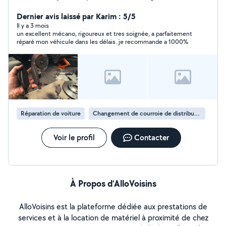
toutes marques. Ancien déménageur professionnel,
j'aide sur différents chantiers.
Dernier avis laissé par Karim : 5/5
Il y a 3 mois
un excellent mécano, rigoureux et tres soignée, a parfaitement
réparé mon véhicule dans les délais. je recommande a 1000%
Réparation de voiture
Changement de courroie de distribution
Voir le profil
Contacter
À Propos d’AlloVoisins
AlloVoisins est la plateforme dédiée aux prestations de
services et à la location de matériel à proximité de chez