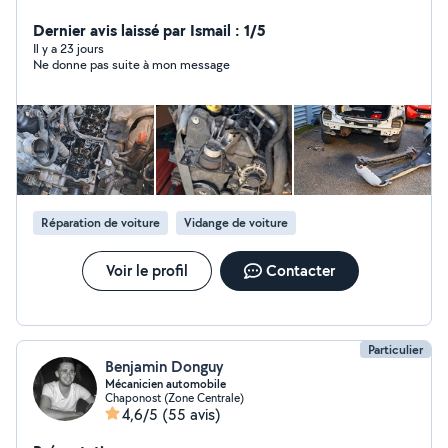
embrayage, - distribution, - ponçage des phares, -
changement de pare choc sans peinture, - joint de
Dernier avis laissé par Ismail : 1/5
culasse - (...)
Il y a 23 jours
Ne donne pas suite à mon message
Réparation de voiture
Vidange de voiture
Voir le profil
Contacter
Particulier
Benjamin Donguy
Mécanicien automobile
Chaponost (Zone Centrale)
4,6/5
(55 avis)