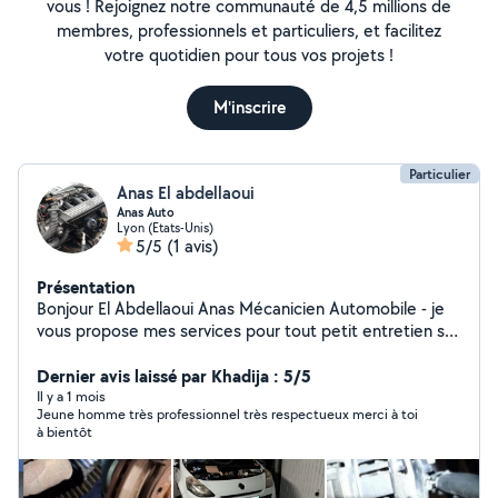
vous ! Rejoignez notre communauté de 4,5 millions de
membres, professionnels et particuliers, et facilitez
votre quotidien pour tous vos projets !
M'inscrire
Particulier
Anas El abdellaoui
Anas Auto
Lyon (Etats-Unis)
5/5
(1 avis)
Présentation
Bonjour El Abdellaoui Anas Mécanicien Automobile - je
vous propose mes services pour tout petit entretien sur
véhicule légers comme sur utilitaire - vidange filtre -
disque plaquette frein - changement bougie - démarreur
Dernier avis laissé par Khadija : 5/5
- alternateur changement toute pièces possible , ect... .
Il y a 1 mois
Jeune homme très professionnel très respectueux merci à toi
Déplacement dans tout la région Lyonnaise ou sur place
à bientôt
(sur Venissieux) N'hésitez pas !