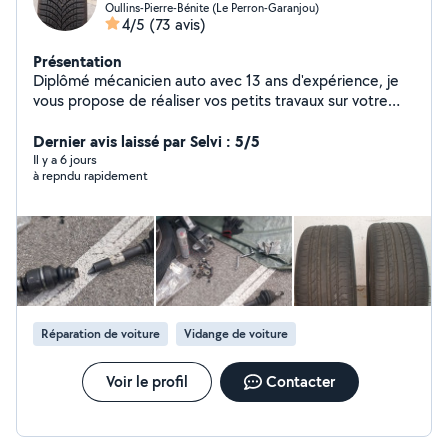
Oullins-Pierre-Bénite (Le Perron-Garanjou)
4/5
(73 avis)
Présentation
Diplômé mécanicien auto avec 13 ans d'expérience, je
vous propose de réaliser vos petits travaux sur votre
véhicule (vidange, freinage, éclairage etc...). Je propose
aussi mes services pour le nettoyage de vos vitres,
Dernier avis laissé par Selvi : 5/5
porte fenêtre ou baie vitré
Il y a 6 jours
à repndu rapidement
Réparation de voiture
Vidange de voiture
Voir le profil
Contacter