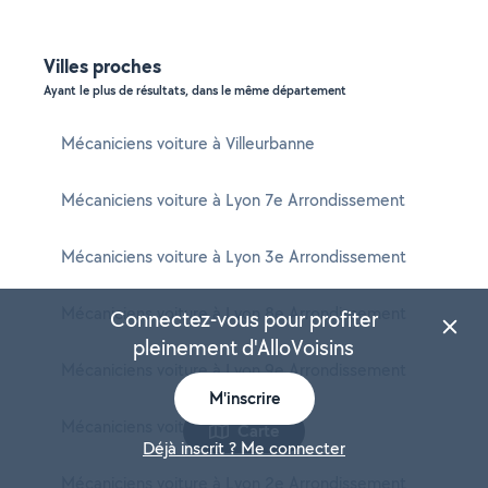
Villes proches
Ayant le plus de résultats, dans le même département
Mécaniciens voiture à Villeurbanne
Mécaniciens voiture à Lyon 7e Arrondissement
Mécaniciens voiture à Lyon 3e Arrondissement
Mécaniciens voiture à Lyon 8e Arrondissement
Connectez-vous pour profiter
pleinement d'AlloVoisins
Mécaniciens voiture à Lyon 9e Arrondissement
M'inscrire
Mécaniciens voiture à Vénissieux
Carte
Déjà inscrit ? Me connecter
Mécaniciens voiture à Lyon 2e Arrondissement