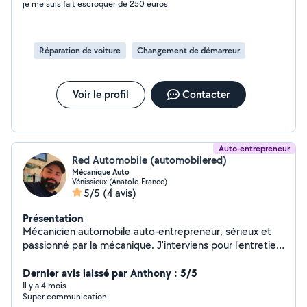
je me suis fait escroquer de 250 euros
Réparation de voiture
Changement de démarreur
Voir le profil
Contacter
Auto-entrepreneur
Red Automobile (automobilered)
Mécanique Auto
Vénissieux (Anatole-France)
5/5
(4 avis)
Présentation
Mécanicien automobile auto-entrepreneur, sérieux et
passionné par la mécanique. J'interviens pour l'entretien
et les réparations de votre véhicule : diagnostic,
vidange, freins, batterie, filtres, et autres travaux
Dernier avis laissé par Anthony : 5/5
mécaniques. Travail soigné, prix honnêtes et conseils
Il y a 4 mois
Super communication
transparents. Disponible rapidement avec possibilité de