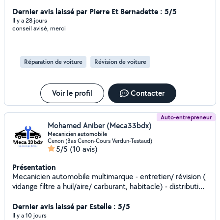
Dernier avis laissé par Pierre Et Bernadette : 5/5
Il y a 28 jours
conseil avisé, merci
Réparation de voiture
Révision de voiture
Voir le profil
Contacter
Auto-entrepreneur
Mohamed Aniber (Meca33bdx)
Mecanicien automobile
Cenon (Bas Cenon-Cours Verdun-Testaud)
5/5
(10 avis)
Présentation
Mecanicien automobile multimarque - entretien/ révision (
vidange filtre a huil/aire/ carburant, habitacle) - distribution
- freinage ( disque , plaquette tombour...) -diagnostic (
pasage valise lecture / effacement defaut , aprentisage
Dernier avis laissé par Estelle : 5/5
pièce, codage injecteur) -rénovation phare Etc pour toute
Il y a 10 jours