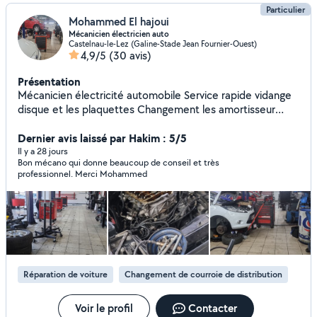
Particulier
Mohammed El hajoui
Mécanicien électricien auto
Castelnau-le-Lez (Galine-Stade Jean Fournier-Ouest)
4,9/5
(30 avis)
Présentation
Mécanicien électricité automobile Service rapide vidange
disque et les plaquettes Changement les amortisseur
Changement démarreur l'alternateur Courroie de
distribution Changement ambrayage boîte à vitesse
Dernier avis laissé par Hakim : 5/5
mécanicien général Montage auto radio
Il y a 28 jours
Bon mécano qui donne beaucoup de conseil et très
professionnel. Merci Mohammed
Réparation de voiture
Changement de courroie de distribution
Voir le profil
Contacter