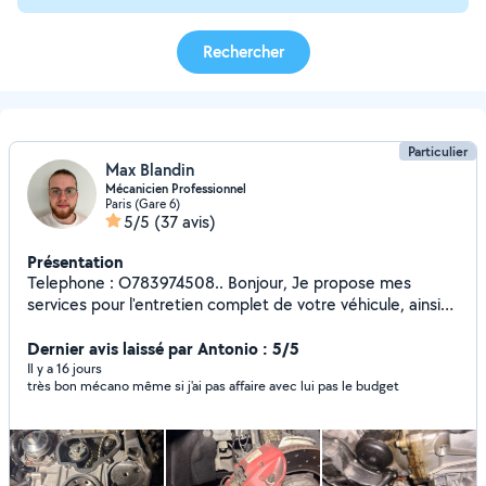
Rechercher
Particulier
Max Blandin
Mécanicien Professionnel
Paris (Gare 6)
5/5
(37 avis)
Présentation
Telephone : O783974508.. Bonjour, Je propose mes
services pour l'entretien complet de votre véhicule, ainsi
que le passage à la valise de diagnostic toutes marques.
Mes prestations : -Passage de valise de diagnostic (lecture
Dernier avis laissé par Antonio : 5/5
/ effacement des codes défauts) -Diagnostic électronique
Il y a 16 jours
très bon mécano même si j'ai pas affaire avec lui pas le budget
complet -Entretien courant : vidange, filtres, bougies,
freins, etc. -Vérifications générales avant contrôle
technique -Conseils personnalisés sur l'état de votre
véhicule -Distribution (courroie de distribution, kit
complet, pompe à eau, etc.) Pourquoi me faire confiance