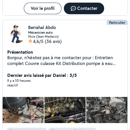
Voir le profil
Contacter
Particulier
Berrahal Abdo
Mécanicien auto
Nice (Jean Medecin)
4,6/5
(36 avis)
Présentation
Bonjour, n'hésitez pas à me contacter pour : Entretien
complet Couvre culasse Kit Distribution pompe à eau
Triangles de suspension Biellette axiale Kit Courroie
accessoire Alternateur Disque et plaquette de freins
Dernier avis laissé par Daniel : 5/5
Vidange et remplacement de tous les filtres Rotule de
Il y a 10 heures
réactif
direction Turbo Vanne egr Débitmètres Remplacement
moteur Embrayage Diagnostique ...