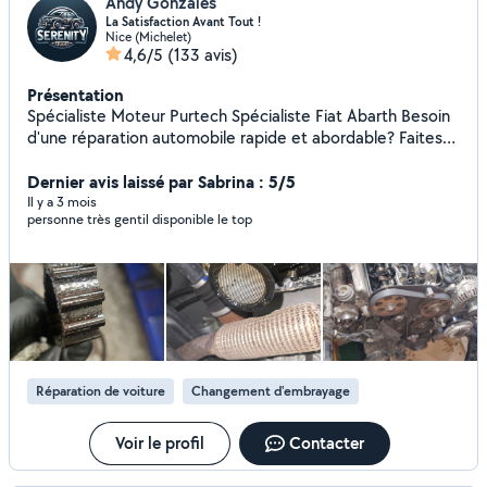
Andy Gonzales
La Satisfaction Avant Tout !
Nice (Michelet)
4,6/5
(133 avis)
Présentation
Spécialiste Moteur Purtech Spécialiste Fiat Abarth Besoin
d'une réparation automobile rapide et abordable? Faites
appel à mes services de mécanique automobile! Je suis
experts en matière de diagnostics, de réparations et
Dernier avis laissé par Sabrina : 5/5
d'entretien automobile. Contactez-moi pour n'importe
Il y a 3 mois
personne très gentil disponible le top
quel renseignements
Réparation de voiture
Changement d'embrayage
Voir le profil
Contacter