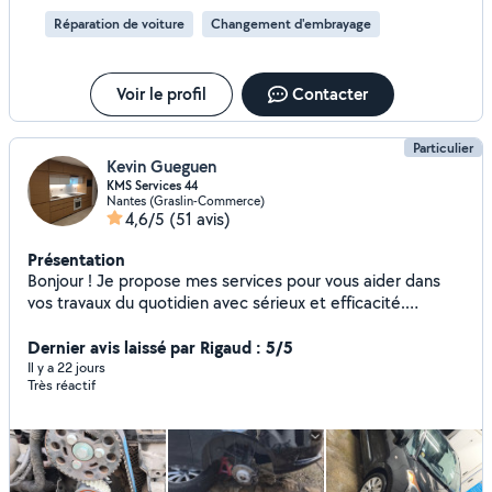
Réparation de voiture
Changement d'embrayage
Voir le profil
Contacter
Particulier
Kevin Gueguen
KMS Services 44
Nantes (Graslin-Commerce)
4,6/5
(51 avis)
Présentation
Bonjour ! Je propose mes services pour vous aider dans
vos travaux du quotidien avec sérieux et efficacité.
Mécanique : Voiture Moto / 50cc Montage & installation :
Montage de meubles (dont cuisines) Fixation TV
Dernier avis laissé par Rigaud : 5/5
Installation d'électroménager Expérience : Je travaille dans
Il y a 22 jours
Très réactif
le transport, ce qui m'apporte rigueur et organisation au
quotidien.J'ai également l'habitude de monter des
meubles, notamment des meubles IKEA que je connais
très bien, ainsi que l'installation d'équipements
électroménagers (Samsung, etc.). Sérieux et appliqué