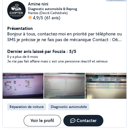
Amine nini
Diagnostic automobile & Reprog
Nantes (Decré-Cathédrale)
4,9/5
(61 avis)
Présentation
Bonjour à tous, contactez-moi en priorité par téléphone ou
SMS je précise je ne fais pas de mécanique Contact : O6
86 12 52 97 Je reste à votre disposition pour toute
question ou prise de rendez-vous. Je vous propose mes
Dernier avis laissé par Fouzia : 5/5
services pour réaliser un véritable diagnostic ou
Il y a plus de 6 mois
Je n’ai pas fait affaire mais c est une personne réactif et sérieux
reprogrammation automobile, bien plus qu'une simple
lecture de défauts. Mon objectif : trouver l'origine exacte
de la panne grâce à des tests d'actionneurs, des mesures
précises et une expertise technique approfondie.
Diagnostic concessionnaire disponible pour le groupe
VAG,BMW et Mini, groupe PSA, Renault, Mercedes et
smart,Ford, Fiat etToyota. Diagnostic complet pour tous
véhicules du groupe VAG (Volkswagen, Audi, Seat, Skoda)
Réparation de voiture
Diagnostic automobile
Codage en ligne des calculateurs (moteur, ABS, DSG,
etc.) Mise à jour, flashage, et suppression de la protection
des composants... Adaptation des pièces remplacées
Voir le profil
Contacter
(injecteurs, vanne EGR, boîtier papillon, FAP)