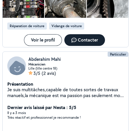
Réparation de voiture
Vidange de voiture
Voir le profil
Contacter
Particulier
Abderahim Mahi
Mécanicien
Lille (lille centre 18)
3/5
(2 avis)
Présentation
Je suis multitâches,capable de toutes sortes de travaux
manuels,la mécanique est ma passion pas seulement mon
métier . Je peu aussi vous étre utile dans tous ce qui est
travaux bâtiment ,déménagement etcje suis très réactif et
Dernier avis laissé par Nesta : 5/5
répond rapidement aux messages.
Il y a 3 mois
Très réactif et professionnel je recommande !