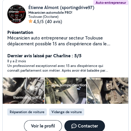
Auto-entrepreneur
Étienne Almont (sportingdrive97)
Mécanicien automobile PRO!
Toulouse (Occitane)
4,5/5
(40 avis)
Présentation
Mécanicien auto entrepreneur secteur Toulouse
déplacement possible 15 ans d'expérience dans le
domaine mécanique n'hésitez pas à me solliciter. Entretien
de tout véhicule, moto , et poids lourds véhicule
Dernier avis laissé par Charline : 5/5
d'entreprise..... Prix ferme . Lavage auto shampooing,
Il y a 2 mois
Un professionnel exceptionnel avec 15 ans d'expérience qui
détachage siège auto,
connaît parfaitement son métier. Après avoir été baladée par
un autre mécanicien qui s'était trompé dans le montage de ma
courroie d'accessoires (et voulait me faire changer l'alternateur
pour rien), ce super mécano à domicile a trouvé la vraie panne
en deux minutes. ​Honnête, très compétent et équipé, il a
remis la courroie correctement directement en bas de chez
moi. Résultat : tout refonctionne à merveille et j'ai économisé
le prix d'un alternateur neuf ! Vous pouvez lui confier votre
véhicule les yeux fermés, c'est un vrai pro de confiance. Je le
Réparation de voiture
Vidange de voiture
recommande à 100 %.
Voir le profil
Contacter