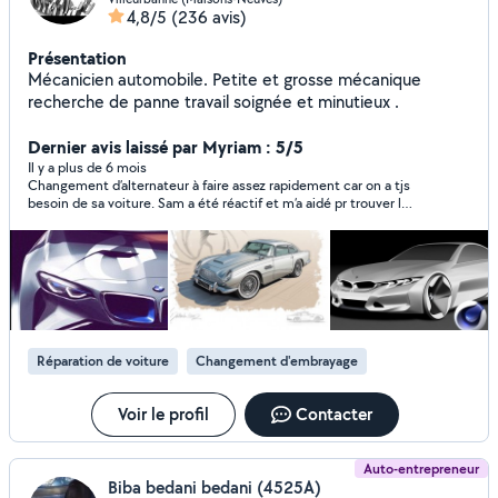
4,8/5
(236 avis)
Présentation
Mécanicien automobile. Petite et grosse mécanique
recherche de panne travail soignée et minutieux .
Dernier avis laissé par Myriam : 5/5
Il y a plus de 6 mois
Changement d’alternateur à faire assez rapidement car on a tjs
besoin de sa voiture. Sam a été réactif et m’a aidé pr trouver la
pièce. Pro dans son domaine, Je le recontacterai pr d’autres
choses sur mon véhicule
Réparation de voiture
Changement d'embrayage
Voir le profil
Contacter
Auto-entrepreneur
Biba bedani bedani (4525A)