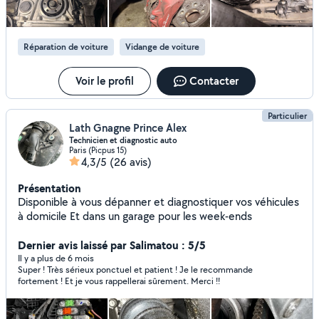
? -9 années d'expérience dans le domaine automobile
(activité principale à temps plein) -Travail sérieux, propre
et méthodique -Déplacements possibles selon votre
Réparation de voiture
Vidange de voiture
localisation -Prix transparents et adaptés Que ce soit pour
un simple contrôle, un entretien ou pour anticiper une
panne, je suis à votre disposition pour vous accompagner
Voir le profil
Contacter
et vous assurer un véhicule en parfait état de
fonctionnement.
Particulier
Lath Gnagne Prince Alex
Technicien et diagnostic auto
Paris (Picpus 15)
4,3/5
(26 avis)
Présentation
Disponible à vous dépanner et diagnostiquer vos véhicules
à domicile Et dans un garage pour les week-ends
Dernier avis laissé par Salimatou : 5/5
Il y a plus de 6 mois
Super ! Très sérieux ponctuel et patient ! Je le recommande
fortement ! Et je vous rappellerai sûrement. Merci !!