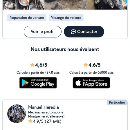
Travail soigné Disponible et à l'écoute N'hésitez pas à me
contacter pour toute demande, je serai ravi de vous aider
! À bientôt
Réparation de voiture
Vidange de voiture
Voir le profil
Contacter
Nos utilisateurs nous évaluent
4,6/5
4,6/5
Calculé à partir de 48731 avis
Calculé à partir de 66000 avis
Particulier
Manuel Heredia
Mécanicien automobile
Montpellier (Celleneuve)
4,9/5
(27 avis)