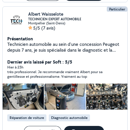
Particulier
Albert Waisselote
TECHNICIEN EXPERT AUTOMOBILE
Montpellier (Saint-Denis)
5/5
(7 avis)
Présentation
Technicien automobile au sein d'une concession Peugeot
depuis 7 ans, je suis spécialisé dans le diagnostic et la
recherche de pannes complexes. J'interviens
principalement sur les systèmes électriques et
Dernier avis laissé par Soft : 5/5
électroniques des véhicules, en identifiant avec précision
Hier à 23h
très professionnel. Je recommande vraiment Albert pour sa
l'origine des dysfonctionnements et en mettant en œuvre
gentillesse et professionnalisme. Vraiment au top
les solutions de réparation adaptées. Rigoureux,
méthodique et passionné par la technique, je maîtrise les
outils de diagnostic et les procédures constructeur afin
d'assurer des interventions fiables et de qualité.
Réparation de voiture
Diagnostic automobile