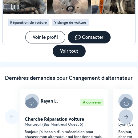
pannes me permettent d'intervenir efficacement sur tous
types de dysfonctionnements mécaniques.
Réparation de voiture
Vidange de voiture
Voir le profil
Contacter
Voir tout
Dernières demandes pour Changement d'alternateur
Rayan L.
F
À convenir
Cherche Réparation voiture
Cherche 
Montreuil (Bas Montreuil Ouest 5)
Lyon (Centr
Bonjour, j'ai besoin d'un mécanicien pour
Bonjour, j
changer mon alternateur qui fonctionne mais
changer une