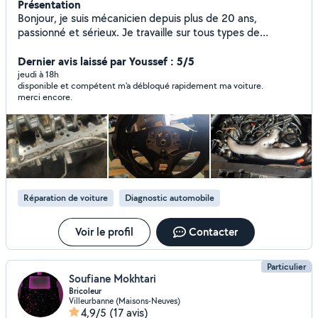
Présentation
Bonjour, je suis mécanicien depuis plus de 20 ans,
passionné et sérieux. Je travaille sur tous types de
véhicules (français, allemands, japonais, etc.) avec une
spécialité dans les voitures allemandes : BMW, Mercedes,
Dernier avis laissé par Youssef : 5/5
Audi, Volkswagen. J'effectue tous les travaux mécaniques,
jeudi à 18h
disponible et compétent m'a débloqué rapidement ma voiture.
du simple entretien aux réparations complexes (boîte,
merci encore.
moteur, embrayage, distribution). J'effectue aussi les
réparations de ciel de toit qui se décollent et je remplace
le cuir des volants. Travail propre, honnête et soigné,
toujours au meilleur rapport qualité-prix. N'hésitez pas à
me contacter pour un devis ou un conseil, je réponds
rapidement.
Réparation de voiture
Diagnostic automobile
Voir le profil
Contacter
Particulier
Soufiane Mokhtari
Bricoleur
Villeurbanne (Maisons-Neuves)
4,9/5
(17 avis)