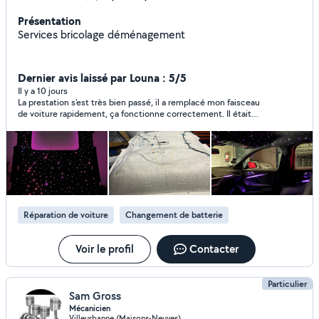
Présentation
Services bricolage déménagement
Dernier avis laissé par Louna : 5/5
Il y a 10 jours
La prestation s'est très bien passé, il a remplacé mon faisceau
de voiture rapidement, ça fonctionne correctement. Il était
arrengeant sur l'horaire et réactif par message, je recommande!
Réparation de voiture
Changement de batterie
Voir le profil
Contacter
Particulier
Sam Gross
Mécanicien
Villeurbanne (Maisons-Neuves)