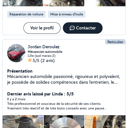
Réparation de voiture
Mise à niveau d'huile
Voir le profil
Contacter
Particulier
Jordan Deroulez
Mécanicien automobile
Lille (sud marais 2)
5/5
(2 avis)
Présentation
Mécanicien automobile passionné, rigoureux et polyvalent,
je possède de solides compétences dans l'entretien, le
diagnostic et la réparation de véhicules légers et utilitaires.
Habitué à travailler sur différents types de moteurs,
Dernier avis laissé par Linda : 5/5
systèmes de freinage, suspensions, embrayages et
Il y a 2 mois
Très professionnel et soucieux de la sécurité de ses clients.
équipements électroniques, je veille toujours à garantir la
Vraiment très réactif et de très bons conseils avec une pause
sécurité et la satisfaction du client. Sérieux, réactif et
de qualité.
organisé, j'accorde une grande importance à la qualité du
travail réalisé ainsi qu'au respect des délais. Mon sens de
l'observation et ma capacité à identifier rapidement les