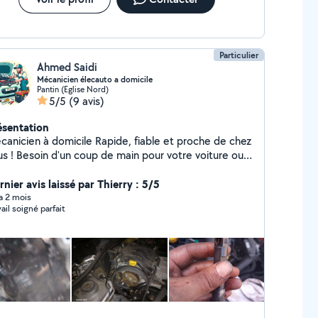
Particulier
Ahmed Saidi
Mécanicien élecauto a domicile
Pantin (Eglise Nord)
5/5
(9 avis)
ésentation
ien à domicile Rapide, fiable et proche de chez
de main pour votre voiture ou
 petits travaux ? Je suis mécanicien à domicile,
ieux, réactif et équipé pour intervenir directement
nier avis laissé par Thierry : 5/5
ez vous. Que ce soit pour une panne, un diagnostic
 a 2 mois
vail soigné parfait
 des réparations plus complexes, je m'adapte à vos
ns et à votre budget. + de 10 ans d'expérience
Devis gratuit Intervention rapide