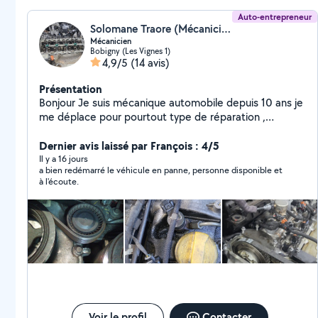
Auto-entrepreneur
Solomane Traore (Mécanicien( 07 57 43 67 08))
Mécanicien
Bobigny (Les Vignes 1)
4,9/5
(14 avis)
Présentation
Bonjour Je suis mécanique automobile depuis 10 ans je
me déplace pour pourtout type de réparation ,
dépannage etc
Dernier avis laissé par François : 4/5
Il y a 16 jours
a bien redémarré le véhicule en panne, personne disponible et
à l'écoute.
Voir le profil
Contacter