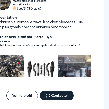
Mecanicien chez Mercedes
Paris (Gare 2)
3,6/5
(30 avis)
ésentation
chnicien automobile travaillant chez Mercedes, l'un
s plus grands concessionnaires automobiles.
mplacement kit d'embrayage Distribution (courroie /
aîne selon moteur) Turbo Injecteurs Alternateur /
nier avis laissé par Pierre : 1/5
marreur Amortisseurs / ressorts Disques et
 a 2 mois
 fiable annule sans prévenir incapable de dire sa disponibilité
aquettes de frein Roulements Cardans / soufflets
angle / rotules / biellettes Vidange moteur + filtres
dange boîte automatique / mécanique Diagnostic
ectronique valise Recherche de panne Capteurs
ression, température, ABS, etc.) Circuit de
pression / suralimentation Nettoyage vanne EGR
tes réparations et entretien général Travail propre,
thodique et sérieux. Possibilité d'envoyer des
tos avant Explications claires sur la panne et les
parations effectuées.
Voir le profil
Contacter