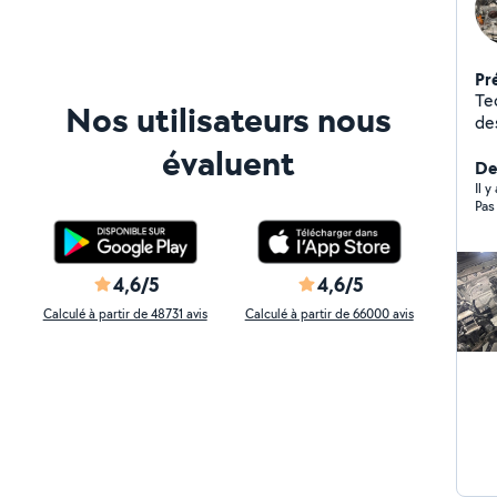
Pr
Te
Nos utilisateurs nous
de
Re
évaluent
ch
Der
dé
Il y
Pas
pl
Tri
Vi
él
4,6/5
4,6/5
(p
Calculé à partir de 48731 avis
Calculé à partir de 66000 avis
dé
Peti
mé
pho
ré