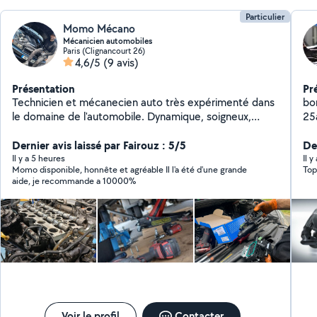
Particulier
Momo Mécano
Mécanicien automobiles
Paris (Clignancourt 26)
4,6/5
(9 avis)
Présentation
Pr
Technicien et mécanecien auto très expérimenté dans
bo
le domaine de l'automobile. Dynamique, soigneux,
25
disponible et responsable pour gérer tous vos
pr
problèmes mécaniques et électriques sur place à votre
Dernier avis laissé par Fairouz : 5/5
de
Der
domicile où sur le lieux de panne. Interventions
Il y a 5 heures
Il 
Momo disponible, honnête et agréable Il l'a été d'une grande
Top
mécaniques et électroniques : Embrayage Distribution
aide, je recommande a 10000%
Freinage Suspension Demarreur Alternateur
Changement de moteur Joint de culasse Entretien et
vidange Vérification avant achat Système antipollution
(fap, Adblue, Egr) Passage valise et diagnostique Pour
plus de renseignements, n'hésitez pas à me contacter.
Voir le profil
Contacter