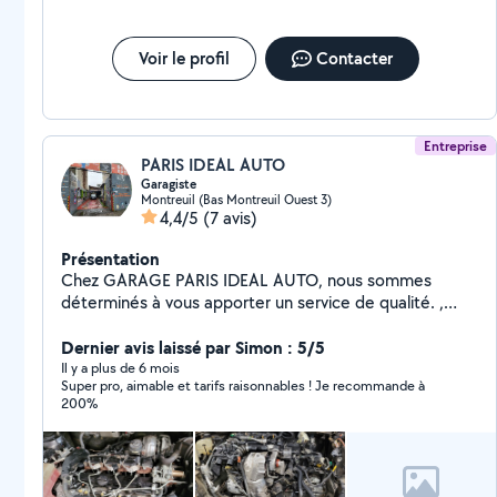
Voir le profil
Contacter
Entreprise
PARIS IDEAL AUTO
Garagiste
Montreuil (Bas Montreuil Ouest 3)
4,4/5
(7 avis)
Présentation
Chez GARAGE PARIS IDEAL AUTO, nous sommes
déterminés à vous apporter un service de qualité. ,
nous nous faisons un plaisir de vous accueillir 60 RUE
VOLTAIRE.93100 MONTREUIL Professionnel de la
Dernier avis laissé par Simon : 5/5
mécanique , nous disposons du savoir-faire et de
Il y a plus de 6 mois
Super pro, aimable et tarifs raisonnables ! Je recommande à
l'expertise nécessaires pour les prestations à faire sur
200%
votre automobile. A Bientôt chez Paris ideal auto.