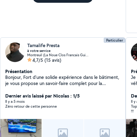
Particulier
Tamalife Presta
à votre service
Montreuil (La Noue Clos Francais Guilands 4)
4,7/5
(15 avis)
Présentation
Pr
Bonjour, Fort d'une solide expérience dans le bâtiment,
Je
je vous propose un savoir-faire complet pour la
vé
rénovation et l'entretien de votre habitat. Mon profil
"tous corps d'état" me permet de prendre en charge
Dernier avis laissé par Nicolas : 1/5
Der
l'intégralité de vos projets, vous évitant ainsi de
Il y a 5 mois
Il y
Zéro retour de cette personne
Top
multiplier les intervenants. Mon expertise à votre
!!!
service : Rénovation & Second œuvre : Maîtrise de la
peinture, des revêtements de sol (parquet, carrelage)
et des finitions murales. Technique : Interventions en
électricité et plomberie (installation, modification,