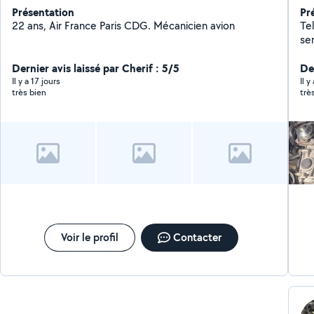
Présentation
Pr
22 ans, Air France Paris CDG. Mécanicien avion
Telep
ser
ain
Dernier avis laissé par Cherif : 5/5
marques. Mes p
De
di
Il y a 17 jours
Il y
très bien
trè
Diag
vida
gén
pers
(c
etc.) Pourquoi me faire 
d'
princi
méthodique
localisation 
po
Voir le profil
Contacter
une
ac
ét