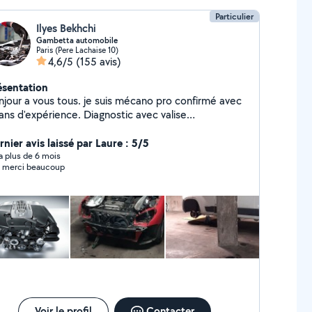
Particulier
Ilyes Bekhchi
Gambetta automobile
Paris (Pere Lachaise 10)
4,6/5
(155 avis)
ésentation
njour a vous tous. je suis mécano pro confirmé avec
ans d'expérience. Diagnostic avec valise
ofessionnelle, réparation et maintenance tout type
 voiture.TIKTOK ( lemecanoducoin )
nier avis laissé par Laure : 5/5
y a plus de 6 mois
 merci beaucoup
Voir le profil
Contacter