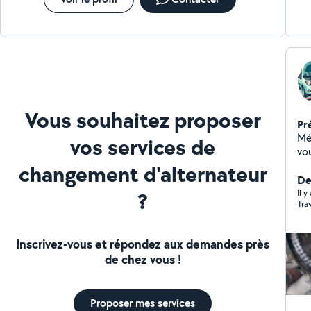
Vous souhaitez proposer
Pr
Mécanic
vos services de
vous ! Besoin d'un coup 
vos
changement d'alternateur
sér
Der
?
ch
Il y
Tra
ou
besoi
Inscrivez-vous et répondez aux demandes près
de chez vous !
Proposer mes services