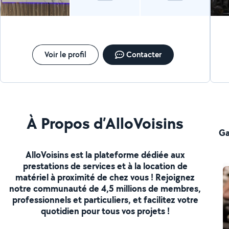
dépannage). Aménagement : Menuiserie, montage de
cuisines et optimisation d'espace. Discutons de vos
projets ! Je suis disponible pour étudier vos demandes
et vous apporter une réponse personnalisée.
Voir le profil
Contacter
À Propos d’AlloVoisins
Ga
AlloVoisins est la plateforme dédiée aux
prestations de services et à la location de
matériel à proximité de chez vous ! Rejoignez
notre communauté de 4,5 millions de membres,
professionnels et particuliers, et facilitez votre
quotidien pour tous vos projets !