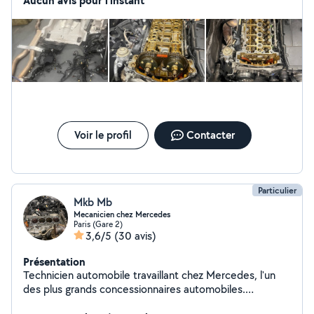
Aucun avis pour l'instant
de tous types de véhicules avec une seule priorité : un
travail de qualité réalisé dans les règles de l'art.
Prestations proposées : * Diagnostic électronique *
Entretien et révision * Distribution et pompe à eau *
Embrayage * Suspensions (amortisseurs, triangles,
rotules, biellettes) * Freinage * Alternateur, démarreur *
Turbo, FAP, vanne EGR * Et bien d'autres réparations
mécaniques et électriques Travail soigné et
professionnel Conseils honnêtes et transparence sur les
Voir le profil
Contacter
réparations Tarifs compétitifs Satisfaction client au
cœur de chaque intervention Confiez votre véhicule à
un mécanicien passionné qui privilégie la qualité, la
fiabilité et le respect des bonnes pratiques.
Particulier
Mkb Mb
Mecanicien chez Mercedes
Paris (Gare 2)
3,6/5
(30 avis)
Présentation
Technicien automobile travaillant chez Mercedes, l'un
des plus grands concessionnaires automobiles.
Remplacement kit d'embrayage Distribution (courroie /