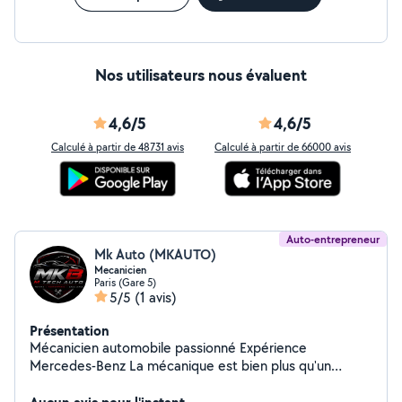
Nos utilisateurs nous évaluent
4,6/5
4,6/5
Calculé à partir de 48731 avis
Calculé à partir de 66000 avis
Auto-entrepreneur
Mk Auto (MKAUTO)
Mecanicien
Paris (Gare 5)
5/5
(1 avis)
Présentation
Mécanicien automobile passionné Expérience
Mercedes-Benz La mécanique est bien plus qu'un
métier pour moi : c'est une véritable passion. Formé
chez Mercedes-Benz, je mets mon expertise au service