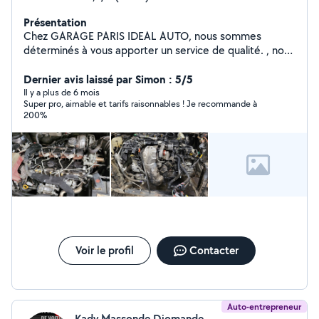
Présentation
Chez GARAGE PARIS IDEAL AUTO, nous sommes
déterminés à vous apporter un service de qualité. , nous
nous faisons un plaisir de vous accueillir 60 RUE
VOLTAIRE.93100 MONTREUIL Professionnel de la
Dernier avis laissé par Simon : 5/5
mécanique , nous disposons du savoir-faire et de
Il y a plus de 6 mois
Super pro, aimable et tarifs raisonnables ! Je recommande à
l'expertise nécessaires pour les prestations à faire sur
200%
votre automobile. A Bientôt chez Paris ideal auto.
Voir le profil
Contacter
Auto-entrepreneur
Kady Massonde Diomande