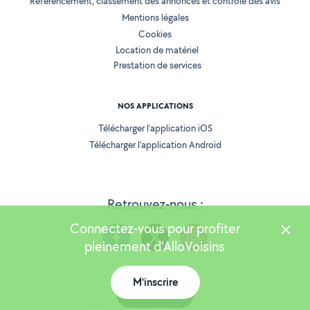
Référencement, classement des annonces et contrôle des avis
Mentions légales
Cookies
Location de matériel
Prestation de services
NOS APPLICATIONS
Télécharger l’application iOS
Télécharger l’application Android
Retrouvez-nous :
Connectez-vous pour profiter
pleinement d'AlloVoisins
M'inscrire
Version 25.5.3
Carte