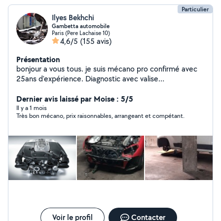
Particulier
Ilyes Bekhchi
Gambetta automobile
Paris (Pere Lachaise 10)
4,6/5
(155 avis)
Présentation
bonjour a vous tous. je suis mécano pro confirmé avec
25ans d'expérience. Diagnostic avec valise
professionnelle, réparation et maintenance tout type de
voiture.TIKTOK ( lemecanoducoin )
Dernier avis laissé par Moise : 5/5
Il y a 1 mois
Très bon mécano, prix raisonnables, arrangeant et compétant.
Voir le profil
Contacter