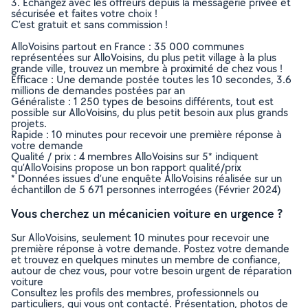
3. Echangez avec les offreurs depuis la messagerie privée et
sécurisée et faites votre choix !
C’est gratuit et sans commission !
AlloVoisins partout en France : 35 000 communes
représentées sur AlloVoisins, du plus petit village à la plus
grande ville, trouvez un membre à proximité de chez vous !
Efficace : Une demande postée toutes les 10 secondes, 3.6
millions de demandes postées par an
Généraliste : 1 250 types de besoins différents, tout est
possible sur AlloVoisins, du plus petit besoin aux plus grands
projets.
Rapide : 10 minutes pour recevoir une première réponse à
votre demande
Qualité / prix : 4 membres AlloVoisins sur 5* indiquent
qu’AlloVoisins propose un bon rapport qualité/prix
* Données issues d’une enquête AlloVoisins réalisée sur un
échantillon de 5 671 personnes interrogées (Février 2024)
Vous cherchez un mécanicien voiture en urgence ?
Sur AlloVoisins, seulement 10 minutes pour recevoir une
première réponse à votre demande. Postez votre demande
et trouvez en quelques minutes un membre de confiance,
autour de chez vous, pour votre besoin urgent de réparation
voiture
Consultez les profils des membres, professionnels ou
particuliers, qui vous ont contacté. Présentation, photos de