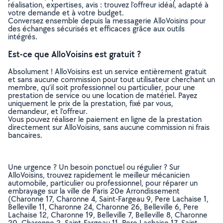
réalisation, expertises, avis : trouvez l'offreur idéal, adapté à
votre demande et à votre budget.
Conversez ensemble depuis la messagerie AlloVoisins pour
des échanges sécurisés et efficaces grâce aux outils
intégrés.
Est-ce que AlloVoisins est gratuit ?
Absolument ! AlloVoisins est un service entièrement gratuit
et sans aucune commission pour tout utilisateur cherchant un
membre, qu’il soit professionnel ou particulier, pour une
prestation de service ou une location de matériel. Payez
uniquement le prix de la prestation, fixé par vous,
demandeur, et l’offreur.
Vous pouvez réaliser le paiement en ligne de la prestation
directement sur AlloVoisins, sans aucune commission ni frais
bancaires.
Une urgence ? Un besoin ponctuel ou régulier ? Sur
AlloVoisins, trouvez rapidement le meilleur mécanicien
automobile, particulier ou professionnel, pour réparer un
embrayage sur la ville de Paris 20e Arrondissement
(Charonne 17, Charonne 4, Saint-Fargeau 9, Pere Lachaise 1,
Belleville 11, Charonne 24, Charonne 26, Belleville 6, Pere
Lachaise 12, Charonne 19, Belleville 7, Belleville 8, Charonne
20, Charonne 2, Saint-Fargeau 11, Pere Lachaise 17, Saint-