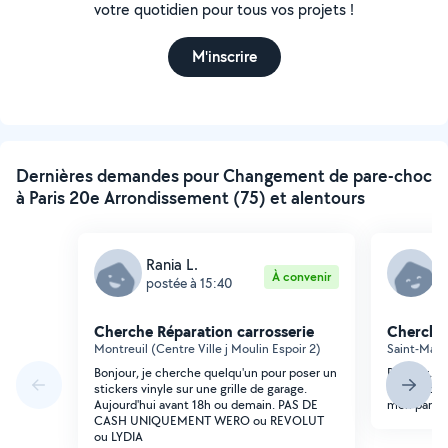
votre quotidien pour tous vos projets !
M'inscrire
Dernières demandes pour Changement de pare-choc
à Paris 20e Arrondissement (75) et alentours
Rania L.
R
À convenir
postée à 15:40
p
Cherche Réparation carrosserie
Cherche 
Montreuil (Centre Ville j Moulin Espoir 2)
Saint-Mand
Bonjour, je cherche quelqu'un pour poser un
Bonjour, je
stickers vinyle sur une grille de garage.
mécanicien 
Aujourd'hui avant 18h ou demain. PAS DE
mon pare-c
CASH UNIQUEMENT WERO ou REVOLUT
ou LYDIA