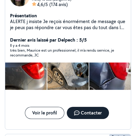
4,6/5
(174 avis)
Présentation
ALERTE j insiste Je reçois énormément de message que
je peux pas répondre car vous êtes pas du tout dans la
rubrique carrosserie. Et donc si je réponds pas c est
juste pas normal car je réponds à tous le monde sans
Dernier avis laissé par Delpech : 5/5
exception. Merci Ou bien Zéro6-dix9 -dix7-quarante-
Il y a 4 mois
très bien, Maurice est un professionnel, il m'a rendu service, je
zero9
recommande, JC
Voir le profil
Contacter