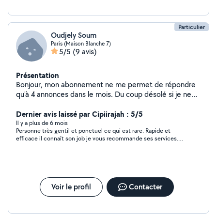
Particulier
Oudjely Soum
Paris (Maison Blanche 7)
5/5
(9 avis)
Présentation
Bonjour, mon abonnement ne me permet de répondre
qu'à 4 annonces dans le mois. Du coup désolé si je ne
vous apporte pas de réponse. Si besoin vous pouvez
laisser votre contact et je vous rappel.
Dernier avis laissé par Cipiirajah : 5/5
Il y a plus de 6 mois
Personne très gentil et ponctuel ce qui est rare. Rapide et
efficace il connaît son job je vous recommande ses services.
Une qualité que j’ai apprécié il est réactif.
Voir le profil
Contacter