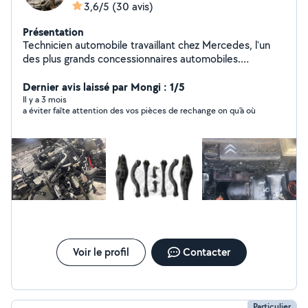
3,6/5
(30 avis)
Présentation
Technicien automobile travaillant chez Mercedes, l'un
des plus grands concessionnaires automobiles.
Remplacement kit d'embrayage Distribution (courroie /
chaîne selon moteur) Turbo Injecteurs Alternateur /
Dernier avis laissé par Mongi : 1/5
démarreur Amortisseurs / ressorts Disques et
Il y a 3 mois
a éviter faîte attention des vos pièces de rechange on qu'à où
plaquettes de frein Roulements Cardans / soufflets
Triangle / rotules / biellettes Vidange moteur + filtres
Vidange boîte automatique / mécanique Diagnostic
électronique valise Recherche de panne Capteurs
(pression, température, ABS, etc.) Circuit de
dépression / suralimentation Nettoyage vanne EGR
Petites réparations et entretien général Travail propre,
méthodique et sérieux. Possibilité d'envoyer des photos
avant Explications claires sur la panne et les réparations
effectuées.
Voir le profil
Contacter
Particulier