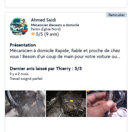
Particulier
Ahmed Saidi
Mécanicien élecauto a domicile
Pantin (Eglise Nord)
5/5
(9 avis)
Présentation
Mécanicien à domicile Rapide, fiable et proche de chez
vous ! Besoin d'un coup de main pour votre voiture ou
vos petits travaux ? Je suis mécanicien à domicile,
sérieux, réactif et équipé pour intervenir directement
Dernier avis laissé par Thierry : 5/5
chez vous. Que ce soit pour une panne, un diagnostic ou
Il y a 2 mois
Travail soigné parfait
des réparations plus complexes, je m'adapte à vos
besoins et à votre budget. + de 10 ans d'expérience
Devis gratuit Intervention rapide