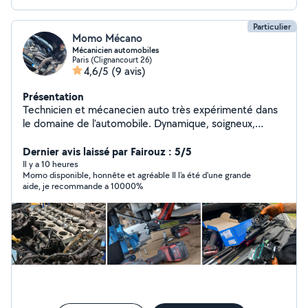
Particulier
Momo Mécano
Mécanicien automobiles
Paris (Clignancourt 26)
4,6/5
(9 avis)
Présentation
Technicien et mécanecien auto très expérimenté dans
le domaine de l'automobile. Dynamique, soigneux,
disponible et responsable pour gérer tous vos
problèmes mécaniques et électriques sur place à votre
Dernier avis laissé par Fairouz : 5/5
domicile où sur le lieux de panne. Interventions
Il y a 10 heures
Momo disponible, honnête et agréable Il l'a été d'une grande
mécaniques et électroniques : Embrayage Distribution
aide, je recommande a 10000%
Freinage Suspension Demarreur Alternateur
Changement de moteur Joint de culasse Entretien et
vidange Vérification avant achat Système antipollution
(fap, Adblue, Egr) Passage valise et diagnostique Pour
plus de renseignements, n'hésitez pas à me contacter.