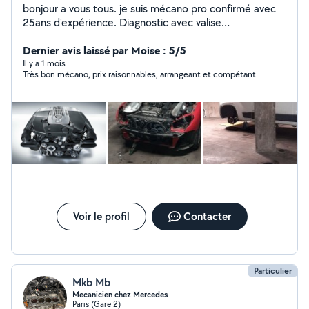
bonjour a vous tous. je suis mécano pro confirmé avec
25ans d'expérience. Diagnostic avec valise
professionnelle, réparation et maintenance tout type de
voiture.TIKTOK ( lemecanoducoin )
Dernier avis laissé par Moise : 5/5
Il y a 1 mois
Très bon mécano, prix raisonnables, arrangeant et compétant.
Voir le profil
Contacter
Particulier
Mkb Mb
Mecanicien chez Mercedes
Paris (Gare 2)