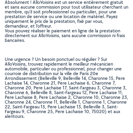
Absolument ! AlloVoisins est un service entièrement gratuit
et sans aucune commission pour tout utilisateur cherchant un
membre, qu’il soit professionnel ou particulier, pour une
prestation de service ou une location de matériel. Payez
uniquement le prix de la prestation, fixé par vous,
demandeur, et l’offreur.
Vous pouvez réaliser le paiement en ligne de la prestation
directement sur AlloVoisins, sans aucune commission ni frais
bancaires.
Une urgence ? Un besoin ponctuel ou régulier ? Sur
AlloVoisins, trouvez rapidement le meilleur mécanicien
automobile, particulier ou professionnel, pour changer une
courroie de distribution sur la ville de Paris 20e
Arrondissement (Belleville 9, Belleville 14, Charonne 15, Pere
Lachaise 14, Charonne 21, Pere Lachaise 6, Charonne 7,
Charonne 20, Pere Lachaise 17, Saint-Fargeau 3, Charonne 3,
Charonne 6, Belleville 8, Saint-Fargeau 12, Pere Lachaise 11,
Pere Lachaise 8, Pere Lachaise 2, Charonne 10, Charonne 23,
Charonne 24, Charonne 11, Belleville 1, Charonne 1, Charonne
22, Saint-Fargeau 15, Pere Lachaise 13, Belleville 3, Saint-
Fargeau 9, Charonne 25, Pere Lachaise 10, 75020) et aux
alentours.