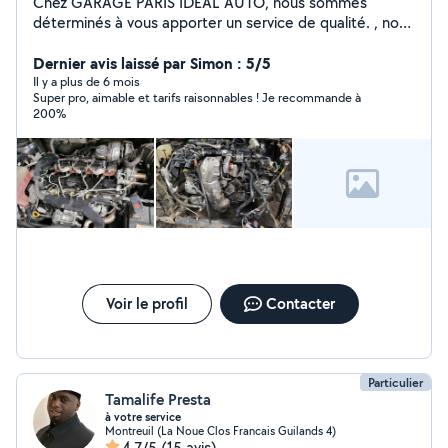
Chez GARAGE PARIS IDEAL AUTO, nous sommes
déterminés à vous apporter un service de qualité. , nous
nous faisons un plaisir de vous accueillir 60 RUE
VOLTAIRE.93100 MONTREUIL Professionnel de la
Dernier avis laissé par Simon : 5/5
mécanique , nous disposons du savoir-faire et de
Il y a plus de 6 mois
Super pro, aimable et tarifs raisonnables ! Je recommande à
l'expertise nécessaires pour les prestations à faire sur
200%
votre automobile. A Bientôt chez Paris ideal auto.
Voir le profil
Contacter
Particulier
Tamalife Presta
à votre service
Montreuil (La Noue Clos Francais Guilands 4)
4,7/5
(15 avis)