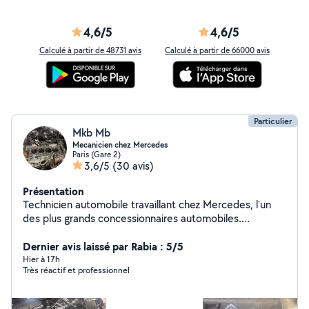
4,6/5
4,6/5
Calculé à partir de 48731 avis
Calculé à partir de 66000 avis
Particulier
Mkb Mb
Mecanicien chez Mercedes
Paris (Gare 2)
3,6/5
(30 avis)
Présentation
Technicien automobile travaillant chez Mercedes, l'un
des plus grands concessionnaires automobiles.
Remplacement kit d'embrayage Distribution (courroie /
chaîne selon moteur) Turbo Injecteurs Alternateur /
Dernier avis laissé par Rabia : 5/5
démarreur Amortisseurs / ressorts Disques et
Hier à 17h
Très réactif et professionnel
plaquettes de frein Roulements Cardans / soufflets
Triangle / rotules / biellettes Vidange moteur + filtres
Vidange boîte automatique / mécanique Diagnostic