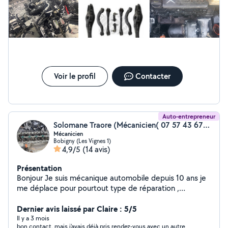
électronique valise Recherche de panne Capteurs
(pression, température, ABS, etc.) Circuit de
dépression / suralimentation Nettoyage vanne EGR
Petites réparations et entretien général Travail propre,
méthodique et sérieux. Possibilité d'envoyer des photos
avant Explications claires sur la panne et les réparations
effectuées.
Voir le profil
Contacter
Auto-entrepreneur
Solomane Traore (Mécanicien( 07 57 43 67 08))
Mécanicien
Bobigny (Les Vignes 1)
4,9/5
(14 avis)
Présentation
Bonjour Je suis mécanique automobile depuis 10 ans je
me déplace pour pourtout type de réparation ,
dépannage etc
Dernier avis laissé par Claire : 5/5
Il y a 3 mois
bon contact, mais j'avais déjà pris rendez-vous avec un autre