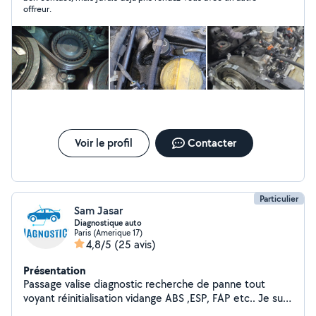
offreur.
Voir le profil
Contacter
Particulier
Sam Jasar
Diagnostique auto
Paris (Amerique 17)
4,8/5
(25 avis)
Présentation
Passage valise diagnostic recherche de panne tout
voyant réinitialisation vidange ABS ,ESP, FAP etc.. Je suis
là pour vous expliquer toutes les procédure si vous avez