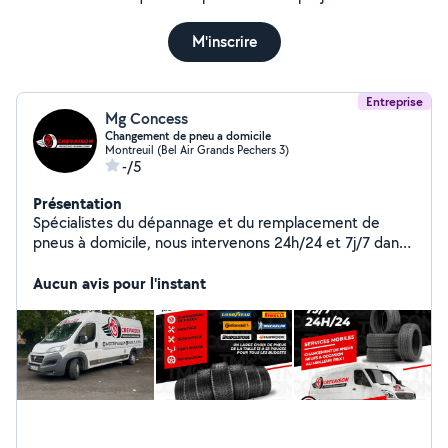
M'inscrire
Entreprise
Mg Concess
Changement de pneu a domicile
Montreuil (Bel Air Grands Pechers 3)
-/5
Présentation
Spécialistes du dépannage et du remplacement de
pneus à domicile, nous intervenons 24h/24 et 7j/7 dans
toute l'Île-de-France. Rapides, fiables et professionnels,
nous vous apportons une solution immédiate où que
Aucun avis pour l'instant
vous soyez, en toute sécurité et en toute sérénité.
Contacte : 06-58-11-51-85