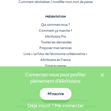
Comment réinitialiser / modifier mon mot de passe
PRÉSENTATION
Qui sommes-nous ?
Comment ça marche ?
AlloVoisins Pro
Toutes les demandes
Proposer mes services
Livre « Le futur de l'économie collaborative »
AlloVoisins en France
Espace presse
Partenaires et Grands Comptes
Connectez-vous pour profiter
Recrutement
pleinement d'AlloVoisins
INFORMATIONS LÉGALES
M'inscrire
Carte
Conditions Générales de Vente et d'Utilisation
Déjà inscrit ? Me connecter
Politique de confidentialité et de respect de la vie privée