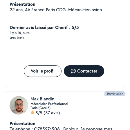
Présentation
22 ans, Air France Paris CDG. Mécanicien avion
Dernier avis laissé par Cherif : 5/5
Il y a 16 jours
très bien
Voir le profil
Contacter
Particulier
Max Blandin
Mécanicien Professionnel
Paris (Gare 6)
5/5
(37 avis)
Présentation
Telephone : O783974508.. Bonjour, Je propose mes