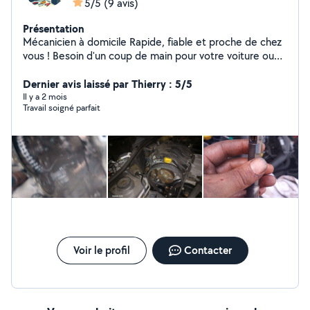
5/5
(9 avis)
Présentation
Mécanicien à domicile Rapide, fiable et proche de chez
vous ! Besoin d'un coup de main pour votre voiture ou
vos petits travaux ? Je suis mécanicien à domicile,
sérieux, réactif et équipé pour intervenir directement
Dernier avis laissé par Thierry : 5/5
chez vous. Que ce soit pour une panne, un diagnostic ou
Il y a 2 mois
Travail soigné parfait
des réparations plus complexes, je m'adapte à vos
besoins et à votre budget. + de 10 ans d'expérience
Devis gratuit Intervention rapide
Voir le profil
Contacter