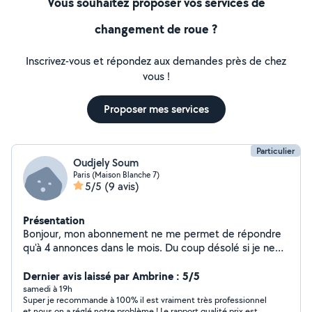
Vous souhaitez proposer vos services de
changement de roue ?
Inscrivez-vous et répondez aux demandes près de chez
vous !
Proposer mes services
Particulier
Oudjely Soum
Paris (Maison Blanche 7)
5/5
(9 avis)
Présentation
Bonjour, mon abonnement ne me permet de répondre
qu'à 4 annonces dans le mois. Du coup désolé si je ne
vous apporte pas de réponse. Si besoin vous pouvez
laisser votre contact et je vous rappel.
Dernier avis laissé par Ambrine : 5/5
samedi à 19h
Super je recommande à 100% il est vraiment très professionnel
et nous on a réglé notre problème ! Le rapport qualité prix est