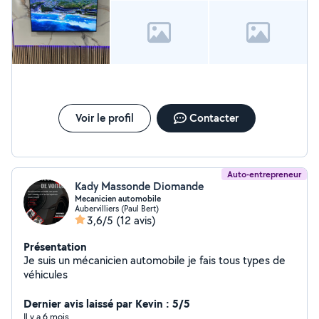
peinture, des revêtements de sol (parquet, carrelage)
et des finitions murales. Technique : Interventions en
électricité et plomberie (installation, modification,
dépannage). Aménagement : Menuiserie, montage de
cuisines et optimisation d'espace. Discutons de vos
projets ! Je suis disponible pour étudier vos demandes
et vous apporter une réponse personnalisée.
Voir le profil
Contacter
Auto-entrepreneur
Kady Massonde Diomande
Mecanicien automobile
Aubervilliers (Paul Bert)
3,6/5
(12 avis)
Présentation
Je suis un mécanicien automobile je fais tous types de
véhicules
Dernier avis laissé par Kevin : 5/5
Il y a 6 mois