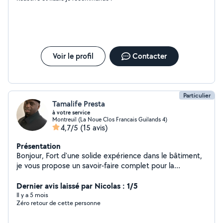
Voir le profil
Contacter
Particulier
Tamalife Presta
à votre service
Montreuil (La Noue Clos Francais Guilands 4)
4,7/5
(15 avis)
Présentation
Bonjour, Fort d'une solide expérience dans le bâtiment,
je vous propose un savoir-faire complet pour la
rénovation et l'entretien de votre habitat. Mon profil
"tous corps d'état" me permet de prendre en charge
Dernier avis laissé par Nicolas : 1/5
l'intégralité de vos projets, vous évitant ainsi de
Il y a 5 mois
Zéro retour de cette personne
multiplier les intervenants. Mon expertise à votre
service : Rénovation & Second œuvre : Maîtrise de la