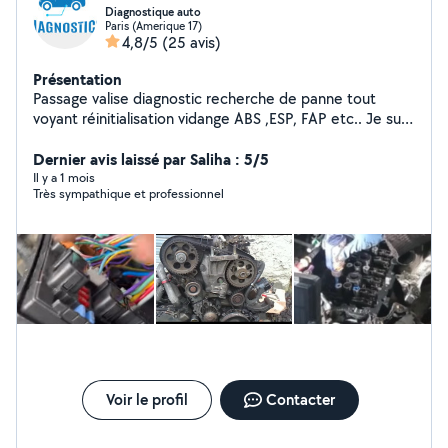
Diagnostique auto
Paris (Amerique 17)
4,8/5
(25 avis)
Présentation
Passage valise diagnostic recherche de panne tout
voyant réinitialisation vidange ABS ,ESP, FAP etc.. Je suis
là pour vous expliquer toutes les procédure si vous avez
une panne dans votre véhicule quelques soit le voyant
Dernier avis laissé par Saliha : 5/5
possibilité de faire la réparation à domicile ou dans
Il y a 1 mois
Très sympathique et professionnel
votre lieu de travail Tout véhicules merci de me laisser
vos commentaires en pv zéro6.20.40.43.69 Je vais
également du transport déménagement
Voir le profil
Contacter