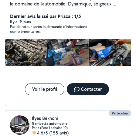
le domaine de l'automobile. Dynamique, soigneux,
disponible et responsable pour gérer tous vos
problèmes mécaniques et électriques sur place à votre
Dernier avis laissé par Prisca : 1/5
domicile où sur le lieux de panne. Interventions
Il y a 19 jours
Pas de retour après la demande d’informations
mécaniques et électroniques : Embrayage Distribution
complémentaires.
Freinage Suspension Demarreur Alternateur
Changement de moteur Joint de culasse Entretien et
vidange Vérification avant achat Système antipollution
(fap, Adblue, Egr) Passage valise et diagnostique Pour
plus de renseignements, n'hésitez pas à me contacter.
Voir le profil
Contacter
Particulier
Ilyes Bekhchi
Gambetta automobile
Paris (Pere Lachaise 10)
4,6/5
(155 avis)