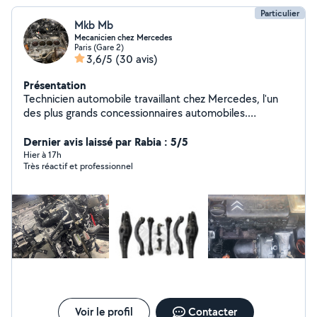
Particulier
Mkb Mb
Mecanicien chez Mercedes
Paris (Gare 2)
3,6/5
(30 avis)
Présentation
Technicien automobile travaillant chez Mercedes, l'un
des plus grands concessionnaires automobiles.
Remplacement kit d'embrayage Distribution (courroie /
chaîne selon moteur) Turbo Injecteurs Alternateur /
Dernier avis laissé par Rabia : 5/5
démarreur Amortisseurs / ressorts Disques et
Hier à 17h
Très réactif et professionnel
plaquettes de frein Roulements Cardans / soufflets
Triangle / rotules / biellettes Vidange moteur + filtres
Vidange boîte automatique / mécanique Diagnostic
électronique valise Recherche de panne Capteurs
(pression, température, ABS, etc.) Circuit de
dépression / suralimentation Nettoyage vanne EGR
Petites réparations et entretien général Travail propre,
méthodique et sérieux. Possibilité d'envoyer des photos
avant Explications claires sur la panne et les réparations
effectuées.
Voir le profil
Contacter