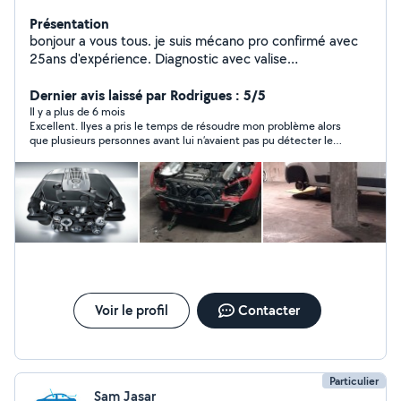
Présentation
bonjour a vous tous. je suis mécano pro confirmé avec
25ans d'expérience. Diagnostic avec valise
professionnelle, réparation et maintenance tout type de
voiture.TIKTOK ( lemecanoducoin )
Dernier avis laissé par Rodrigues : 5/5
Il y a plus de 6 mois
Excellent. Ilyes a pris le temps de résoudre mon problème alors
que plusieurs personnes avant lui n’avaient pas pu détecter le
problème.
Voir le profil
Contacter
Particulier
Sam Jasar