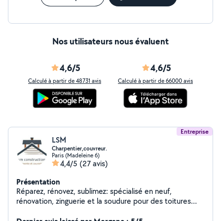
Nos utilisateurs nous évaluent
4,6/5
4,6/5
Calculé à partir de 48731 avis
Calculé à partir de 66000 avis
Entreprise
LSM
Charpentier,couvreur.
Paris (Madeleine 6)
4,4/5
(27 avis)
Présentation
Réparez, rénovez, sublimez: spécialisé en neuf,
rénovation, zinguerie et la soudure pour des toitures
durables et esthétiques. spécialisée en couverture ,
charpente, neuf, rénovation menuiseries. nous