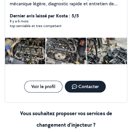
mécanique légère, diagnostic rapide et entretien de
véhicules toutes marques. Auto-entrepreneur sérieux
en Île-de-France, offrant un service fiable, transparent
Dernier avis laissé par Kosta : 5/5
et adapté aux besoins de chaque client. Compétences
Il y a 6 mois
top serviable et tres competant
en scooters électriques et maintenance technique.
Intervention sur place ou à domicile selon disponibilité.
Disponible pour rendez-vous rapides et devis clairs
Voir le profil
Contacter
Vous souhaitez proposer vos services de
changement d'injecteur ?