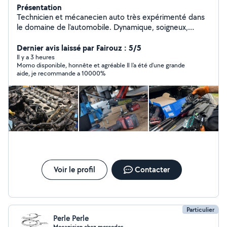
Présentation
Technicien et mécanecien auto très expérimenté dans
le domaine de l'automobile. Dynamique, soigneux,
disponible et responsable pour gérer tous vos
problèmes mécaniques et électriques sur place à votre
Dernier avis laissé par Fairouz : 5/5
domicile où sur le lieux de panne. Interventions
Il y a 3 heures
Momo disponible, honnête et agréable Il l'a été d'une grande
mécaniques et électroniques : Embrayage Distribution
aide, je recommande a 10000%
Freinage Suspension Demarreur Alternateur
Changement de moteur Joint de culasse Entretien et
vidange Vérification avant achat Système antipollution
(fap, Adblue, Egr) Passage valise et diagnostique Pour
plus de renseignements, n'hésitez pas à me contacter.
Voir le profil
Contacter
Particulier
Perle Perle