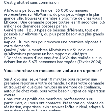
C’est gratuit et sans commission !
AlloVoisins partout en France : 35 000 communes
représentées sur AlloVoisins, du plus petit village à la plus
grande ville, trouvez un membre à proximité de chez vous !
Efficace : Une demande postée toutes les 10 secondes, 3.6
millions de demandes postées par an
Généraliste : 1 250 types de besoins différents, tout est
possible sur AlloVoisins, du plus petit besoin aux plus grands
projets.
Rapide : 10 minutes pour recevoir une première réponse à
votre demande
Qualité / prix : 4 membres AlloVoisins sur 5* indiquent
qu’AlloVoisins propose un bon rapport qualité/prix
* Données issues d’une enquête AlloVoisins réalisée sur un
échantillon de 5 671 personnes interrogées (Février 2024)
Vous cherchez un mécanicien voiture en urgence ?
Sur AlloVoisins, seulement 10 minutes pour recevoir une
première réponse à votre demande. Postez votre demande
et trouvez en quelques minutes un membre de confiance,
autour de chez vous, pour votre besoin urgent de réparation
voiture
Consultez les profils des membres, professionnels ou
particuliers, qui vous ont contacté. Présentation, photos de
réalisation, expertises, avis : trouvez l'offreur idéal, adapté à
votre demande et à votre budget.