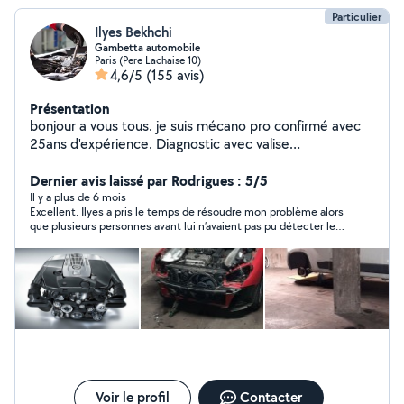
Particulier
Ilyes Bekhchi
Gambetta automobile
Paris (Pere Lachaise 10)
4,6/5
(155 avis)
Présentation
bonjour a vous tous. je suis mécano pro confirmé avec
25ans d'expérience. Diagnostic avec valise
professionnelle, réparation et maintenance tout type de
voiture.TIKTOK ( lemecanoducoin )
Dernier avis laissé par Rodrigues : 5/5
Il y a plus de 6 mois
Excellent. Ilyes a pris le temps de résoudre mon problème alors
que plusieurs personnes avant lui n’avaient pas pu détecter le
problème.
Voir le profil
Contacter