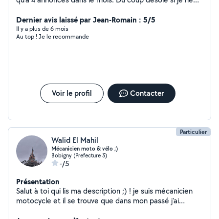
vous apporte pas de réponse. Si besoin vous pouvez
laisser votre contact et je vous rappel.
Dernier avis laissé par Jean-Romain : 5/5
Il y a plus de 6 mois
Au top ! Je le recommande
Voir le profil
Contacter
Particulier
Walid El Mahil
Mécanicien moto & vélo ;)
Bobigny (Prefecture 3)
-/5
Présentation
Salut à toi qui lis ma description ;) ! je suis mécanicien
motocycle et il se trouve que dans mon passé j'ai
effectué beaucoup de maintenance sur les vélos donc