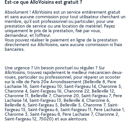
Est-ce que AlloVoisins est gratuit ?
Absolument ! AlloVoisins est un service entièrement gratuit
et sans aucune commission pour tout utilisateur cherchant un
membre, qu’il soit professionnel ou particulier, pour une
prestation de service ou une location de matériel. Payez
uniquement le prix de la prestation, fixé par vous,
demandeur, et l’offreur.
Vous pouvez réaliser le paiement en ligne de la prestation
directement sur AlloVoisins, sans aucune commission ni frais
bancaires.
Une urgence ? Un besoin ponctuel ou régulier ? Sur
AlloVoisins, trouvez rapidement le meilleur mécanicien deux-
roues, particulier ou professionnel, pour réparer un scooter
sur la ville de Paris 20e Arrondissement (Belleville 8, Pere
Lachaise 16, Saint-Fargeau 10, Saint-Fargeau 14, Charonne 5,
Charonne 4, Saint-Fargeau 16, Charonne 22, Belleville 12,
Charonne 11, Belleville 7, Charonne 20, Saint-Fargeau 7, Pere
Lachaise 14, Saint-Fargeau 13, Belleville 4, Charonne 6,
Belleville 6, Saint-Fargeau 5, Belleville 5, Charonne 7, Saint-
Fargeau 15, Saint-Fargeau 6, Saint-Fargeau 11, Pere Lachaise 1,
Charonne 3, Saint-Fargeau 8, Pere Lachaise 7, Charonne 2,
Saint-Fargeau 12, 75020) et aux alentours.