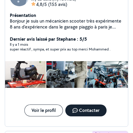
4,8/5
(155 avis)
Présentation
Bonjour je suis un mécanicien scooter très expérimente
8 ans d'expérience dans le garage piaggio à paris je
répare touts les types marques scooter merci
cordialement
Dernier avis laissé par Stephane : 5/5
Il y a 1 mois
super réactif , sympa, et super prix au top merci Mohammed .
Voir le profil
Contacter