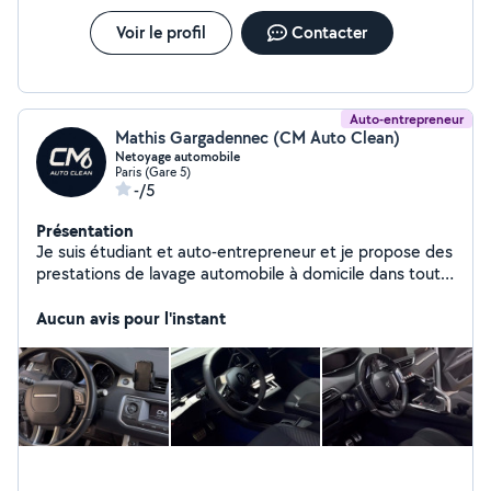
Voir le profil
Contacter
Auto-entrepreneur
Mathis Gargadennec (CM Auto Clean)
Netoyage automobile
Paris (Gare 5)
-/5
Présentation
Je suis étudiant et auto-entrepreneur et je propose des
prestations de lavage automobile à domicile dans toute
l'Île-de-France. Je me déplace directement chez vous
pour nettoyer l'intérieur de votre véhicule. J'ai aussi une
Aucun avis pour l'instant
formation en maintenance ( mécanique, éléctricité,
pneumatique, etc), avec 2 ans d'expérience en tant que
technicien de maintenance sur les Bus de la RATP. Je
réalise à mon compte des réparations de scooter (50,
125) avec un garage très bien équipé. N'hésitez pas à
me contacter pour plus d'informations ou un devis, je
réponds rapidement.