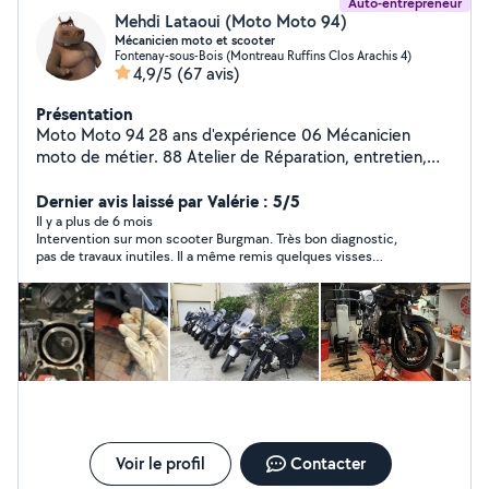
Auto-entrepreneur
Mehdi Lataoui (Moto Moto 94)
Mécanicien moto et scooter
Fontenay-sous-Bois (Montreau Ruffins Clos Arachis 4)
4,9/5
(67 avis)
Présentation
Moto Moto 94 28 ans d'expérience 06 Mécanicien
moto de métier. 88 Atelier de Réparation, entretien,
dépannage. 06 Spécialiste des marques japonaises. 31
Service de transport et livraison de votre 45 véhicule à
Dernier avis laissé par Valérie : 5/5
domicile. Instagram: moto_moto_94 Si pas de réponses
Il y a plus de 6 mois
Intervention sur mon scooter Burgman. Très bon diagnostic,
aux mp, merci de reprendre ma présentation / joignable
pas de travaux inutiles. Il a même remis quelques visses
également via ma page Instagram.
manquantes. Mehdi est passionné, explique bien les
réparations et donne de bons conseils. Je suis ravie de la
prestation et du tarif ! Je le recommande tant pour ses
compétences que pour sa gentillesse !!!! Valérie et Margaux
Voir le profil
Contacter