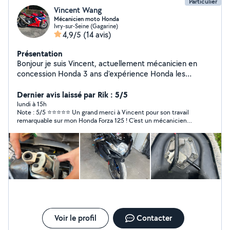
Particulier
Vincent Wang
Mécanicien moto Honda
Ivry-sur-Seine (Gagarine)
4,9/5
(14 avis)
Présentation
Bonjour je suis Vincent, actuellement mécanicien en
concession Honda 3 ans d'expérience Honda les
prestations que j'effectue sont Entretien / réparation /
dépannage / pose d'accessoires Spécialiste Honda, j'ai
Dernier avis laissé par Rik : 5/5
accès au manuel d'atelier Je préfère me déplacer pour
lundi à 15h
​Note : 5/5 ⭐⭐⭐⭐⭐ ​Un grand merci à Vincent pour son travail
les prestations mais vous pouvez me dépose la moto
remarquable sur mon Honda Forza 125 ! ​C'est un mécanicien
extrêmement professionnel, qui connaît son sujet et son
scooter sur le bout des doigts. En plus d'un travail d'une
propreté irréprochable, il prend le temps d'expliquer ce qu'il fait
au fur et à mesure, ce qui est très appréciable. ​Respectueux,
pédagogue et avec des tarifs très attractifs, c'est une perle
rare. Vous pouvez y aller les yeux fermés, vous ne serez
absolument pas déçu. ​C'est décidé, il devient mon mécanicien
officiel ! Je recommande à 20/20 et je ferai très
prochainement appel à lui de nouveau. Foncez !
Voir le profil
Contacter