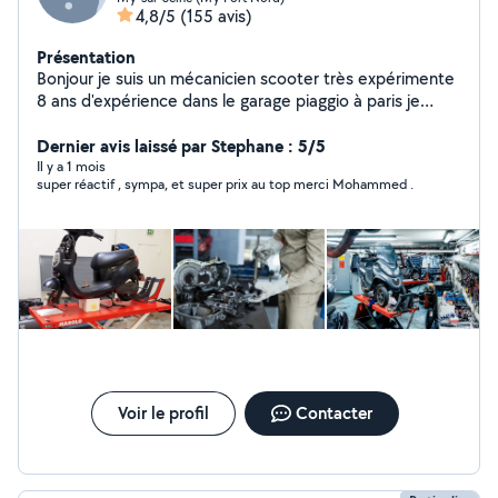
4,8/5
(155 avis)
Présentation
Bonjour je suis un mécanicien scooter très expérimente
8 ans d'expérience dans le garage piaggio à paris je
répare touts les types marques scooter merci
cordialement
Dernier avis laissé par Stephane : 5/5
Il y a 1 mois
super réactif , sympa, et super prix au top merci Mohammed .
Voir le profil
Contacter