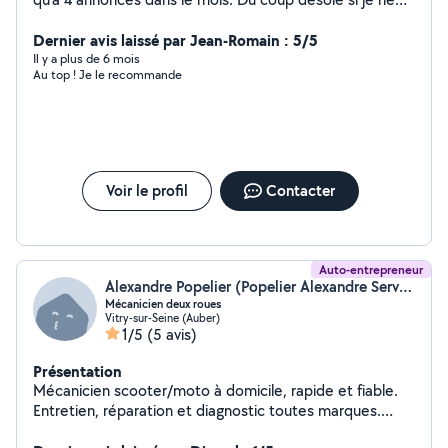
vous apporte pas de réponse. Si besoin vous pouvez
laisser votre contact et je vous rappel.
Dernier avis laissé par Jean-Romain : 5/5
Il y a plus de 6 mois
Au top ! Je le recommande
Voir le profil
Contacter
Auto-entrepreneur
Alexandre Popelier (Popelier Alexandre Services)
Mécanicien deux roues
Vitry-sur-Seine (Auber)
1/5
(5 avis)
Présentation
Mécanicien scooter/moto à domicile, rapide et fiable.
Entretien, réparation et diagnostic toutes marques.
Montage de meubles (IKEA, Conforama), même