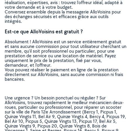
réalisation, expertises, avis : trouvez l'offreur idéal, adapté à
votre demande et à votre budget.
Conversez ensemble depuis la messagerie AlloVoisins pour
des échanges sécurisés et efficaces grâce aux outils
intégrés.
Est-ce que AlloVoisins est gratuit ?
Absolument ! AlloVoisins est un service entièrement gratuit
et sans aucune commission pour tout utilisateur cherchant un
membre, qu’il soit professionnel ou particulier, pour une
prestation de service ou une location de matériel. Payez
uniquement le prix de la prestation, fixé par vous,
demandeur, et l’offreur.
Vous pouvez réaliser le paiement en ligne de la prestation
directement sur AlloVoisins, sans aucune commission ni frais
bancaires.
Une urgence ? Un besoin ponctuel ou régulier ? Sur
AlloVoisins, trouvez rapidement le meilleur mécanicien deux-
roues, particulier ou professionnel, pour réparer un scooter
sur la ville de Paris 12e Arrondissement (Bercy 1, Picpus 1,
Quinze Vingts 11, Bel Air 9, Quinze Vingts 4, Bercy 4, Picpus 19,
Bel Air 10, Picpus 5, Quinze Vingts 13, Picpus 17, Bel Air 5,
Quinze Vingts 9, Picpus 20, Quinze Vingts 8, Bois de
Vincennes 1, Seine et Berges, Picpus 16, Bercy 5, Picpus 9,