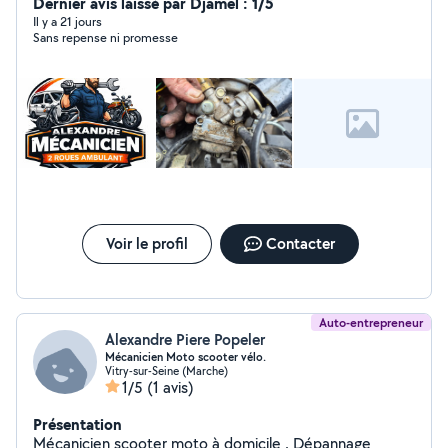
complexes, et bricolage soigné. Intervention rapide,
Dernier avis laissé par Djamel : 1/5
même urgente. Conseils avant achat de véhicule. Travail
Il y a 21 jours
Sans repense ni promesse
propre, efficace, tarifs clairs. Disponible pour
dépannage et missions express. Je fait aussi des
formations dans la thématique j'entretiens et je répare
mon deux-roues. Pour plus de renseignements
Contactez-moi. Merci Mon numéro de téléphone est
visible n'hésitez pas.
Voir le profil
Contacter
Auto-entrepreneur
Alexandre Piere Popeler
Mécanicien Moto scooter vélo.
Vitry-sur-Seine (Marche)
1/5
(1 avis)
Présentation
Mécanicien scooter moto à domicile . Dépannage