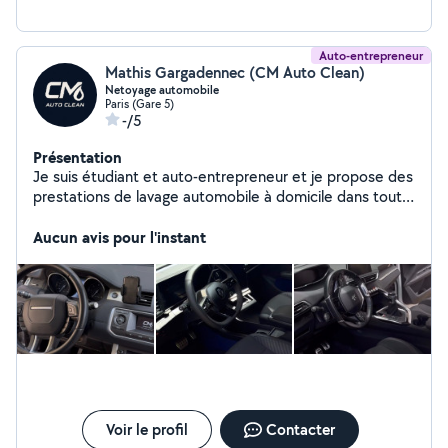
Auto-entrepreneur
Mathis Gargadennec (CM Auto Clean)
Netoyage automobile
Paris (Gare 5)
-/5
Présentation
Je suis étudiant et auto-entrepreneur et je propose des
prestations de lavage automobile à domicile dans toute
l'Île-de-France. Je me déplace directement chez vous
pour nettoyer l'intérieur de votre véhicule. J'ai aussi une
Aucun avis pour l'instant
formation en maintenance ( mécanique, éléctricité,
pneumatique, etc), avec 2 ans d'expérience en tant que
technicien de maintenance sur les Bus de la RATP. Je
réalise à mon compte des réparations de scooter (50,
125) avec un garage très bien équipé. N'hésitez pas à
me contacter pour plus d'informations ou un devis, je
réponds rapidement.
Voir le profil
Contacter