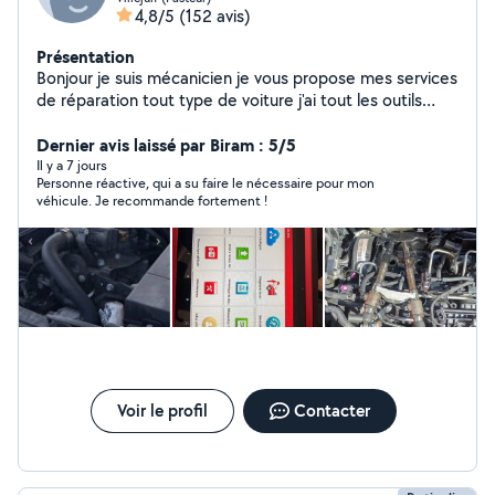
4,8/5
(152 avis)
Présentation
Bonjour je suis mécanicien je vous propose mes services
de réparation tout type de voiture j'ai tout les outils
nécessaire et disponible tout les après-midi et les
week-ends vous pouvez me contacte ou téléphone
Dernier avis laissé par Biram : 5/5
o6984360 31de préférence j'arrive pas à répondre à
Il y a 7 jours
Personne réactive, qui a su faire le nécessaire pour mon
vous messages sur l'application merci de me contacts
véhicule. Je recommande fortement !
par appeler ou SMS et je vous répond
Voir le profil
Contacter