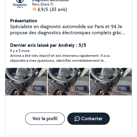
Diagnostic automobile
Paris (Gare 7)
4,9/5
(43 avis)
Présentation
Spécialiste en diagnostic automobile sur Paris et 94 Je
propose des diagnostics électroniques complets grâce
à une valise professionnelle multimarque. Lecture et
effacement des défauts, vérification de tous les
Dernier avis laissé par Andreiy : 5/5
systèmes (moteur, ABS, airbag, etc.), avec rapport PDF
Il y a 3 mois
Amine a été très réactif et est intervenu rapidement. Il a su
clair et détaillé remis à chaque client. Services
répondre à mes questions, identifier immédiatement le
disponibles : diagnostic rapide, check-up avant achat,
problème de ma voiture et m’a bien conseillé. Professionnel,
contrôle complet. Intervention à domicile ou sur rendez-
efficace et très gentil, je le recommande vivement !
vous, 7j/7. Sérieux, réactif et économique une
alternative fiable aux garages traditionnels. Numéro :
zéro sept 88 82 99 41
Voir le profil
Contacter