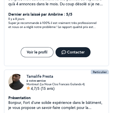
qu'à 4 annonces dans le mois. Du coup désolé si je ne
vous apporte pas de réponse. Si besoin vous pouvez
laisser votre contact et je vous rappel.
Dernier avis laissé par Ambrine : 5/5
Il y a 8 jours
Super je recommande à 100% il est vraiment très professionnel
et nous on a réglé notre problème ! Le rapport qualité prix est
plus que correct
Voir le profil
Contacter
Particulier
Tamalife Presta
à votre service
Montreuil (La Noue Clos Francais Guilands 4)
4,7/5
(15 avis)
Présentation
Bonjour, Fort d'une solide expérience dans le bâtiment,
je vous propose un savoir-faire complet pour la
rénovation et l'entretien de votre habitat. Mon profil