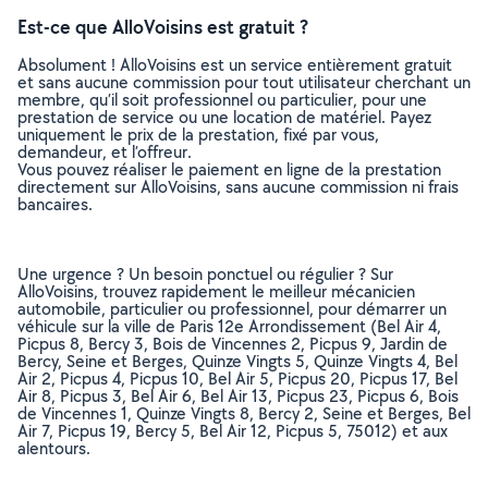
Est-ce que AlloVoisins est gratuit ?
Absolument ! AlloVoisins est un service entièrement gratuit
et sans aucune commission pour tout utilisateur cherchant un
membre, qu’il soit professionnel ou particulier, pour une
prestation de service ou une location de matériel. Payez
uniquement le prix de la prestation, fixé par vous,
demandeur, et l’offreur.
Vous pouvez réaliser le paiement en ligne de la prestation
directement sur AlloVoisins, sans aucune commission ni frais
bancaires.
Une urgence ? Un besoin ponctuel ou régulier ? Sur
AlloVoisins, trouvez rapidement le meilleur mécanicien
automobile, particulier ou professionnel, pour démarrer un
véhicule sur la ville de Paris 12e Arrondissement (Bel Air 4,
Picpus 8, Bercy 3, Bois de Vincennes 2, Picpus 9, Jardin de
Bercy, Seine et Berges, Quinze Vingts 5, Quinze Vingts 4, Bel
Air 2, Picpus 4, Picpus 10, Bel Air 5, Picpus 20, Picpus 17, Bel
Air 8, Picpus 3, Bel Air 6, Bel Air 13, Picpus 23, Picpus 6, Bois
de Vincennes 1, Quinze Vingts 8, Bercy 2, Seine et Berges, Bel
Air 7, Picpus 19, Bercy 5, Bel Air 12, Picpus 5, 75012) et aux
alentours.