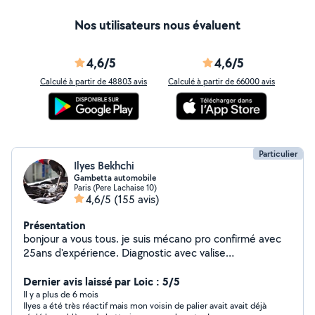
Nos utilisateurs nous évaluent
4,6/5
4,6/5
Calculé à partir de 48803 avis
Calculé à partir de 66000 avis
Particulier
Ilyes Bekhchi
Gambetta automobile
Paris (Pere Lachaise 10)
4,6/5
(155 avis)
Présentation
bonjour a vous tous. je suis mécano pro confirmé avec
25ans d'expérience. Diagnostic avec valise
professionnelle, réparation et maintenance tout type de
voiture.TIKTOK ( lemecanoducoin )
Dernier avis laissé par Loic : 5/5
Il y a plus de 6 mois
Ilyes a été très réactif mais mon voisin de palier avait avait déjà