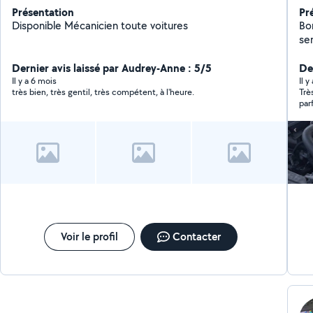
Présentation
Pr
Disponible Mécanicien toute voitures
Bo
ser
out
Dernier avis laissé par Audrey-Anne : 5/5
le
De
o6
Il y a 6 mois
Il y
très bien, très gentil, très compétent, à l'heure.
Trè
vo
par
Voir le profil
Contacter