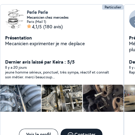
Particulier
Perle Perle
Mecanicien chez mercedes
Paris (Mail 1)
4,1/5
(180 avis)
Présentation
Pr
Mecanicien exprimenter je me deplace
Mé
pl
di
Dernier avis laissé par Keira : 5/5
et 
De
Il y a 20 jours
Il y
jeune homme sérieux, ponctuel, très sympa, réactif et connaît
Rap
son métier. merci beaucoup...
Voir le profil
Contacter