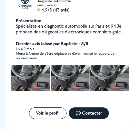
Diagnostic automobile
Paris (Gare 7)
4,9/5
(43 avis)
Présentation
Spécialiste en diagnostic automobile sur Paris et 94 Je
propose des diagnostics électroniques complets grâce
à une valise professionnelle multimarque. Lecture et
effacement des défauts, vérification de tous les
Dernier avis laissé par Baptiste : 5/5
systèmes (moteur, ABS, airbag, etc.), avec rapport
Il y a 2 mois
Merci à Amine de s’être déplacé et d’avoir réalisé le rapport. Je
PDF clair et détaillé remis à chaque client. Services
recommande
disponibles : diagnostic rapide, check-up avant achat,
contrôle complet. Intervention à domicile ou sur
rendez-vous, 7j/7. Sérieux, réactif et économique une
alternative fiable aux garages traditionnels. Numéro :
zéro sept 88 82 99 41
Voir le profil
Contacter