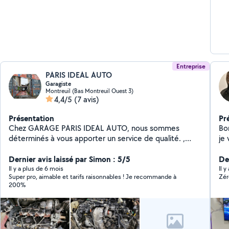
Entreprise
PARIS IDEAL AUTO
Garagiste
Montreuil (Bas Montreuil Ouest 3)
4,4/5
(7 avis)
Présentation
Pr
Chez GARAGE PARIS IDEAL AUTO, nous sommes
Bonjour, Fort d'un
déterminés à vous apporter un service de qualité. ,
je
nous nous faisons un plaisir de vous accueillir 60 RUE
rén
VOLTAIRE.93100 MONTREUIL Professionnel de la
Dernier avis laissé par Simon : 5/5
"t
Der
mécanique , nous disposons du savoir-faire et de
l'i
Il y a plus de 6 mois
Il y
Super pro, aimable et tarifs raisonnables ! Je recommande à
Zér
l'expertise nécessaires pour les prestations à faire sur
multi
200%
votre automobile. A Bientôt chez Paris ideal auto.
service : Rénovat
pe
et des
éle