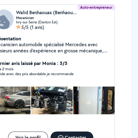
Auto-entrepreneur
Walid Benhaouas (Benhaouas Diagnostique)
Mecanicien
Ivry-sur-Seine (Danton Est)
5/5
(1 avis)
ésentation
canicien automobile spécialisé Mercedes avec
usieurs années d'expérience en grosse mécanique,
agnostic et réparation moteur. Intervention sérieuse
professionnelle avec prise de rendez-vous en ligne. »
rnier avis laissé par Monia : 5/5
 a 2 mois
ide avec des prix abordable je recommande
Voir le profil
Contacter