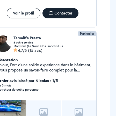
Voir le profil
Contacter
Particulier
Tamalife Presta
à votre service
Montreuil (La Noue Clos Francais Guilands 4)
4,7/5
(15 avis)
ésentation
e solide expérience dans le bâtiment,
 vous propose un savoir-faire complet pour la
ovation et l'entretien de votre habitat. Mon profil
ous corps d'état" me permet de prendre en charge
nier avis laissé par Nicolas : 1/5
ntégralité de vos projets, vous évitant ainsi de
 a 5 mois
o retour de cette personne
plier les intervenants. Mon expertise à votre
ion & Second œuvre : Maîtrise de la
inture, des revêtements de sol (parquet, carrelage)
 finitions murales. Technique : Interventions en
ctricité et plomberie (installation, modification,