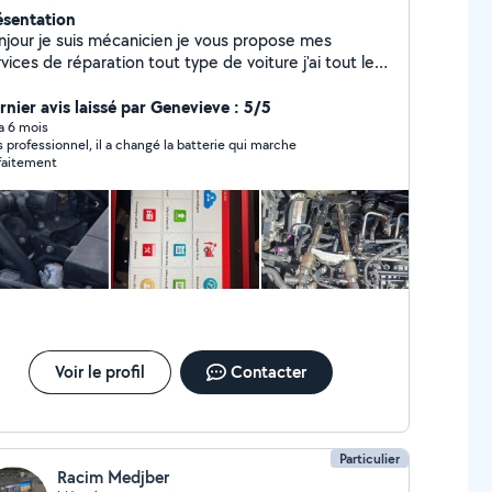
ésentation
njour je suis mécanicien je vous propose mes
vices de réparation tout type de voiture j'ai tout les
ils nécessaire et disponible tout les après-midi et
s week-ends vous pouvez me contacte ou téléphone
rnier avis laissé par Genevieve : 5/5
984360 31de préférence j'arrive pas à répondre à
 a 6 mois
s professionnel, il a changé la batterie qui marche
us messages sur l'application merci de me contacts
faitement
par appeler ou SMS et je vous répond
Voir le profil
Contacter
Particulier
Racim Medjber