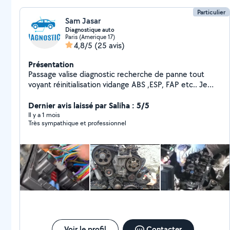
Particulier
Sam Jasar
Diagnostique auto
Paris (Amerique 17)
4,8/5
(25 avis)
Présentation
Passage valise diagnostic recherche de panne tout
voyant réinitialisation vidange ABS ,ESP, FAP etc.. Je
suis là pour vous expliquer toutes les procédure si vous
avez une panne dans votre véhicule quelques soit le
Dernier avis laissé par Saliha : 5/5
voyant possibilité de faire la réparation à domicile ou
Il y a 1 mois
Très sympathique et professionnel
dans votre lieu de travail Tout véhicules merci de me
laisser vos commentaires en pv zéro6.20.40.43.69 Je
vais également du transport déménagement
Voir le profil
Contacter