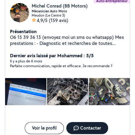
Auto-entrepreneur
Michel Conrad (BB Motors)
Mécanicien Auto Moto
Meudon (Le Centre 3)
4,9/5
(159 avis)
Présentation
O6 15 39 36 13 (envoyez moi un sms ou whatsapp) Mes
prestations : - Diagnostic et recherches de toutes
pannes Mécaniques, Electroniques et électriques Auto
Moto Quad Buggy Can-Am toutes marques toutes
Dernier avis laissé par Mohammed : 5/5
cylindrées. Ma spécialité est le diagnostic - Petite
Il y a plus de 6 mois
Parfaite communication, rapide et efficace. Je recommande ?
mécanique : vidange révisions, filtres, freinage, kit chaîne
etc. - Grosse mécanique éventuellement après
discussion Dépannage express pour toutes pannes ou
soucis, Régénération FAP, Tension de chaîne moto,
Scooter 2t, Inspection de véhicule avant achat..
Plusieurs années d'expérience et prix honnêtes. Je me
déplace ou reçoit à l'atelier. Je peux fournir les pieces
ou monter les votre. Quelque soit votre demande en
lien avec l'automobile je vous trouverai la solution la plus
adéquate.
Voir le profil
Contacter