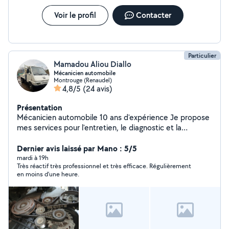
Voir le profil
Contacter
Particulier
Mamadou Aliou Diallo
Mécanicien automobile
Montrouge (Renaudel)
4,8/5
(24 avis)
Présentation
Mécanicien automobile 10 ans d'expérience Je propose
mes services pour l'entretien, le diagnostic et la
réparation de votre véhicule, toutes marques
confondues. Prestations proposées : Diagnostic
Dernier avis laissé par Mano : 5/5
complet Vidange & entretien régulier Freins
mardi à 19h
Très réactif très professionnel et très efficace. Régulièrement
(plaquettes, disques) Amortisseurs / suspension
en moins d’une heure.
Échappement Batterie & alternateur Courroie de
distribution Recherche de pannes Pré-contrôle
technique Déplacement possible selon localisation
Pourquoi me choisir ? 10 ans d'expérience dans la
mécanique automobile Travail soigné, rapide et sérieux