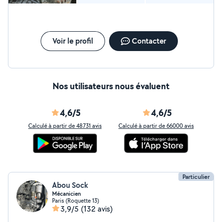
Prix compétitifs Conseils personnalisés Satisfaction
garantie Disponibilité : Sur rendez-vous ou sans
Déplacement : Oui / Non (à préciser)
Voir le profil
Contacter
Nos utilisateurs nous évaluent
4,6/5
4,6/5
Calculé à partir de 48731 avis
Calculé à partir de 66000 avis
Particulier
Abou Sock
Mécanicien
Paris (Roquette 13)
3,9/5
(132 avis)