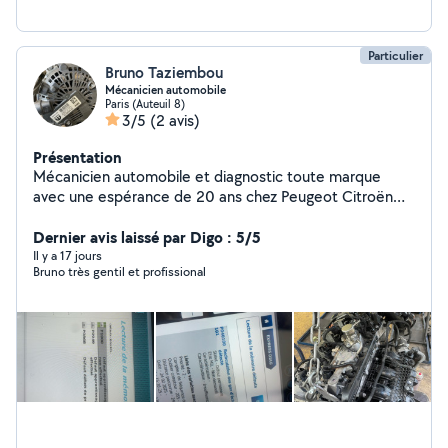
Particulier
Bruno Taziembou
Mécanicien automobile
Paris (Auteuil 8)
3/5
(2 avis)
Présentation
Mécanicien automobile et diagnostic toute marque
avec une espérance de 20 ans chez Peugeot Citroën
.DS révision complète ´kit de distribution ´kit
d'embrayage spécialiste des moteurs pure- tech
Dernier avis laissé par Digo : 5/5
Il y a 17 jours
Bruno très gentil et profissional