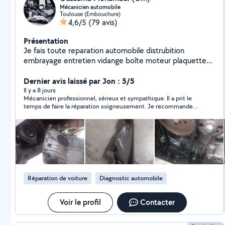
Mécanicien automobile
Toulouse (Embouchure)
4,6/5
(79 avis)
Présentation
Je fais toute reparation automobile distrubition
embrayage entretien vidange boîte moteur plaquette
suspension changement moteur cardan catalyseur
injecteur joint spi toute réparations mécanique
Dernier avis laissé par Jon : 5/5
diagnostic auto réinstallation ad blue
Il y a 8 jours
Mécanicien professionnel, sérieux et sympathique. Il a prit le
temps de faire la réparation soigneusement. Je recommande
sincèrement Oussama.
Réparation de voiture
Diagnostic automobile
Voir le profil
Contacter