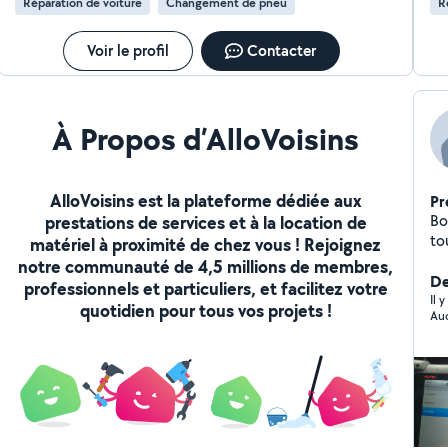
Réparation de voiture
Changement de pneu
R
Voir le profil
Contacter
À Propos d’AlloVoisins
AlloVoisins est la plateforme dédiée aux
Pr
Bo
prestations de services et à la location de
tout
matériel à proximité de chez vous ! Rejoignez
? 
notre communauté de 4,5 millions de membres,
Plomberie é
De
professionnels et particuliers, et facilitez votre
maçonnerie
Il 
quotidien pour tous vos projets !
Au
mural
cha
vert Presque un homme à tout fa
mon
be
gr