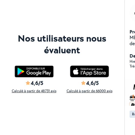
Pr
Nos utilisateurs nous
MÉCANOVI
de travai
évaluent
auto
LA
De
batter
Hie
Trè
sy
effa
déta
4,6/5
4,6/5
dé
Calculé à partir de 48731 avis
Calculé à partir de 66000 avis
d'
Pr
Dé
demande Paie
R
accepté Vir
Inter
tr