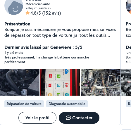
Mécanicien auto
Villejuif (Pasteur)
4,8/5
(152 avis)
Présentation
Pr
Bonjour je suis mécanicien je vous propose mes services
Ré
de réparation tout type de voiture j'ai tout les outils
sc
nécessaire et disponible tout les après-midi et les
week-ends vous pouvez me contacte ou téléphone
Dernier avis laissé par Genevieve : 5/5
De
o6984360 31de préférence j'arrive pas à répondre à
Il y a 6 mois
lun
Très professionnel, il a changé la batterie qui marche
Bon
vous messages sur l'application merci de me contacts
parfaitement
sui
par appeler ou SMS et je vous répond
Réparation de voiture
Diagnostic automobile
R
Voir le profil
Contacter