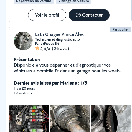
Réparation de voiture
Vidange de voiture
Voir le profil
Contacter
Particulier
Lath Gnagne Prince Alex
Technicien et diagnostic auto
Paris (Picpus 15)
4,3/5
(26 avis)
Présentation
Disponible à vous dépanner et diagnostiquer vos
véhicules à domicile Et dans un garage pour les week-
ends
Dernier avis laissé par Marlene : 1/5
Il y a 20 jours
Désastreux