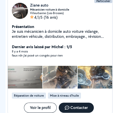
Particulier
Ziane auto
Mécanicien voiture à domicile
Villeurbanne (Les-Brosses)
4,1/5
(16 avis)
Présentation
Je suis mécanicien à domicile auto voiture vidange,
entretien véhicule, distribution, embrayage., révision
moteur..etc
Dernier avis laissé par Michel : 1/5
Il y a 4 mois
faux rdv j'ai posé un congés pour rien
Réparation de voiture
Mise à niveau d'huile
Voir le profil
Contacter