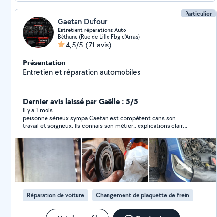
Particulier
Gaetan Dufour
Entretient réparations Auto
Béthune (Rue de Lille Fbg d'Arras)
4,5/5
(71 avis)
Présentation
Entretien et réparation automobiles
Dernier avis laissé par Gaëlle : 5/5
Il y a 1 mois
personne sérieux sympa Gaëtan est compétent dans son
travail et soigneux. Ils connais son métier.. explications clair
est de bons conseils très professionnel je vous le recommande
allez voir Gaëtan....et un grand merci pour le travail effectué sur
ma voiture Mégane
Réparation de voiture
Changement de plaquette de frein