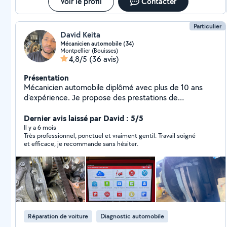
Voir le profil
Contacter
Particulier
David Keita
Mécanicien automobile (34)
Montpellier (Bouisses)
4,8/5
(36 avis)
Présentation
Mécanicien automobile diplômé avec plus de 10 ans
d'expérience. Je propose des prestations de
mécanique fiables et soignées : diagnostic, entretien et
réparations toutes marques. Sérieux, ponctuel et à
Dernier avis laissé par David : 5/5
l'écoute, je m'engage à offrir un travail de qualité au
Il y a 6 mois
Très professionnel, ponctuel et vraiment gentil. Travail soigné
meilleur prix. J'interviens à domicile et je me déplace
et efficace, je recommande sans hésiter.
selon vos besoins pour l'entretien. Déplacement rapide
Devis avant intervention Disponible 7j/7 Urgences
possibles
Réparation de voiture
Diagnostic automobile