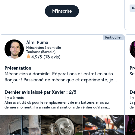
R
M'inscrire
Particulier
Almi Puma
Mécanicien à domicile
Toulouse (Bazacle)
4,9/5
(76 avis)
Présentation
Pr
Mécanicien à domicile. Réparations et entretien auto
Se
Bonjour ! Passionné de mécanique et expérimenté, je
vous propose mes services pour l'entretien et la
réparation de votre véhicule, directement à domicile ou
Dernier avis laissé par Xavier : 2/5
De
sur votre lieu de travail. Les pièces peuvent être
Il y a 6 mois
Il 
Almi avait dit ok pour le remplacement de ma batterie, mais au
La 
fournies par vous ou achetées par moi selon vos
dernier moment, il a annulé car il avait omi de vérifier qu'il avait
de 
besoins. Je suis sérieux, ponctuel et à l'écoute. Mon
besoin d'un produit appelé OBD pour réinitialiser la batterie.
arr
objectif : vous offrir un service pratique, de qualité et à
Dommage
prix raisonnable. Déplacement dans votre secteur
Disponibilités flexibles Contactez-moi pour un devis
gratuit et rapide ! À bientôt pour prendre soin de votre