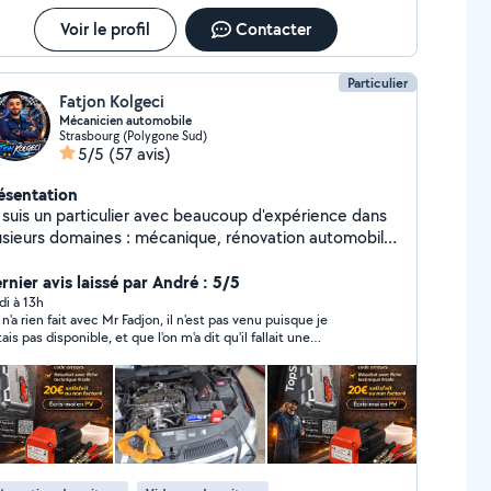
Voir le profil
Contacter
Particulier
Fatjon Kolgeci
Mécanicien automobile
Strasbourg (Polygone Sud)
5/5
(57 avis)
ésentation
 suis un particulier avec beaucoup d'expérience dans
usieurs domaines : mécanique, rénovation automobile
 nettoyage automobile. ( je ne fourni pas les pièces
s clients doivent acheter leurs propres pièces) Je
rnier avis laissé par André : 5/5
alise aussi la rénovation de jantes (jantes à déposer
di à 13h
n'a rien fait avec Mr Fadjon, il n'est pas venu puisque je
r place, minimum 4 jantes). Prix à partir de 100 par
tais pas disponible, et que l'on m'a dit qu'il fallait une
selon l'état. Je peux aussi vous aider pour la
ce.Ce n'était pas urgent .Au téléphone il a été très
coration intérieure (maison ou appartement),
éable.Merci.
inture (murs, portes) ainsi que pour la réparation de
tains objets, y compris les téléphones. PS : Merci de
specter les rendez-vous. En cas d'absence, merci de
évenir.