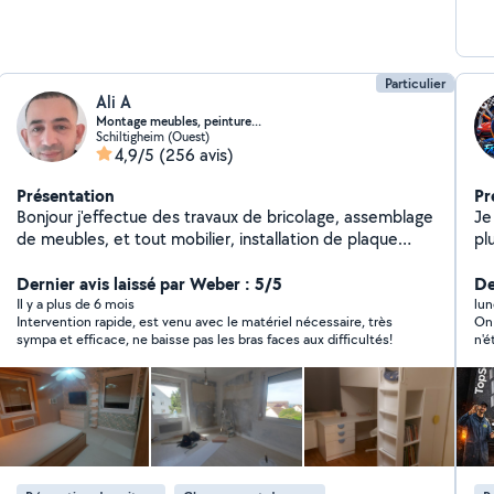
Particulier
Ali A
Montage meubles, peinture...
Schiltigheim (Ouest)
4,9/5
(256 avis)
Présentation
Pr
Bonjour j'effectue des travaux de bricolage, assemblage
Je
de meubles, et tout mobilier, installation de plaque
pl
cuisson, évier, encastrement et raccordement. Pose de
et
tringles à rideaux, perçage tous murs, fixation
Dernier avis laissé par Weber : 5/5
le
De
éléments... Peinture, rafraîchissement, réparation de
ré
Il y a plus de 6 mois
lun
Intervention rapide, est venu avec le matériel nécessaire, très
On 
murs endommagés.
su
sympa et efficace, ne baisse pas les bras faces aux difficultés!
n'é
jante, 
piè
dé
agr
pe
cer
re
pr