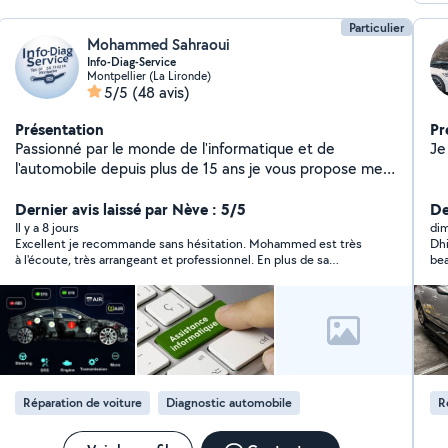
Particulier
Mohammed Sahraoui
Info-Diag-Service
Montpellier (La Lironde)
5/5
(48 avis)
Présentation
Pr
Passionné par le monde de l'informatique et de
Je
l'automobile depuis plus de 15 ans je vous propose mes
services et mon expérience dans le domaine du
diagnostique automobile et aussi de l'assistance
Dernier avis laissé par Nève : 5/5
De
informatique. Je me déplace si nécessaire pour régler
Il y a 8 jours
di
Excellent je recommande sans hésitation. Mohammed est très
Dhi
les problèmes que vous pouvez avoir avec votre
à l'écoute, très arrangeant et professionnel. En plus de sa
bea
matériel informatique ou votre voiture à des prix
sympathie, il fait un travail d'excellente qualité et est très
com
attractifs. Polyvalent et disponible, je m'adapte à vos
fiable.
demandes avec sérieux et bonne humeur ! N'hésitez
pas à me contacter
Réparation de voiture
Diagnostic automobile
R