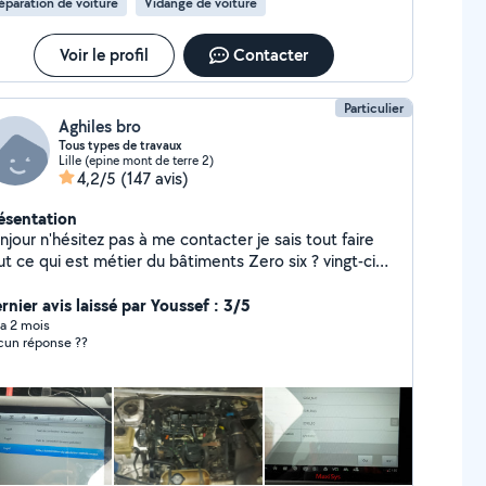
éparation de voiture
Vidange de voiture
Voir le profil
Contacter
Particulier
Aghiles bro
Tous types de travaux
Lille (epine mont de terre 2)
4,2/5
(147 avis)
ésentation
njour n'hésitez pas à me contacter je sais tout faire
 ce qui est métier du bâtiments Zero six ? vingt-cinq
zéro neuf ? Quatre-vingt-onze ? Zero trois....
lectricité menuiserie plaquiste enduit
rnier avis laissé par Youssef : 3/5
 revêtement de sol tout type revêtement
y a 2 mois
cun réponse ??
 tout type Serrurerie chaudronnerie Couverture
rpente Mécanique automobile carrosserie Espace
ire.... Père de 4 petits
stres je me dois d'assurer leur avenirs j'ai aussi
soin de vous j'espère ne pas vous décevoir et un
and merci de pouvoir vous servir