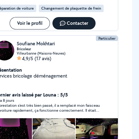
éparation de voiture
Changement de plaquette de frein
Voir le profil
Contacter
Particulier
Soufiane Mokhtari
Bricoleur
Villeurbanne (Maisons-Neuves)
4,9/5
(17 avis)
ésentation
rvices bricolage déménagement
rnier avis laissé par Louna : 5/5
y a 8 jours
prestation s'est très bien passé, il a remplacé mon faisceau
voiture rapidement, ça fonctionne correctement. Il était
engeant sur l'horaire et réactif par message, je recommande!