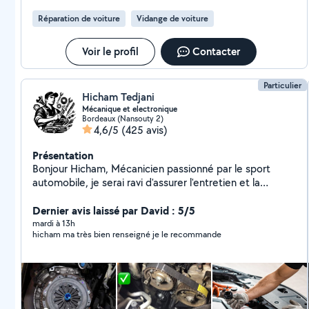
Réparation de voiture
Vidange de voiture
Voir le profil
Contacter
Particulier
Hicham Tedjani
Mécanique et electronique
Bordeaux (Nansouty 2)
4,6/5
(425 avis)
Présentation
Bonjour Hicham, Mécanicien passionné par le sport
automobile, je serai ravi d'assurer l'entretien et la
réparation de votre véhicule avec le plus grand soin.
Spécialisé dans les diagnostics mécaniques et
Dernier avis laissé par David : 5/5
électriques, je mets mon expertise à votre service pour
mardi à 13h
hicham ma très bien renseigné je le recommande
garantir la performance et la fiabilité de votre voiture.
Je propose une prise en charge flexible : à mon atelier
ou, dans la mesure du possible, directement chez vous .
N'hésitez pas à me contacter pour échanger sur vos
besoins. À très bientôt, j'espère !