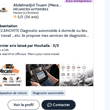
Auto-entrepreneur
Abdelmadjid Touam (MecanoVite)
MÉCANICIEN AUTOMOBILE
Nantes (La Bottière)
5/5
(56 avis)
ésentation
TE Diagnostic automobile à domicile ou lieu
l ...etc Je propose mes services de diagnostic
 avec matériel professionnel. Matériel utilisé : Valise
UNCH X431 IMMO Elite PRO5 (2026) Testeur
rnier avis laissé par Nouhaila : 5/5
ie TOPDON b6000 (pro) -Diagnostic tous
r à 12h
s réactif et efficace. Merci pour votre travail.
stèmes (moteur, ABS, airbag, BSI, etc.) - Lecture &
cement des codes défaut -Rapport de diagnostic
illé directement par mail. Test état batterie /
marrage / alternateur /l'enregistrement (codage)
une nouvelle batterie après son installation -
ogrammation Clé Renault Peugeot etc ..
placement possible (en supplément) Devis sur
ment accepté : Espèces ou Sans Contact
éparation de voiture
Diagnostic automobile
ement sur compte professionnel
vention sérieuse Explications claires Prix
ansparents
Voir le profil
Contacter