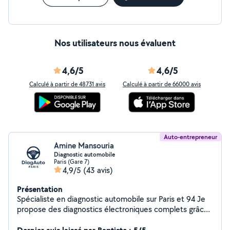
Nos utilisateurs nous évaluent
4,6/5
4,6/5
Calculé à partir de 48731 avis
Calculé à partir de 66000 avis
Auto-entrepreneur
Amine Mansouria
Diagnostic automobile
Paris (Gare 7)
4,9/5
(43 avis)
Présentation
Spécialiste en diagnostic automobile sur Paris et 94 Je
propose des diagnostics électroniques complets grâce
à une valise professionnelle multimarque. Lecture et
effacement des défauts, vérification de tous les