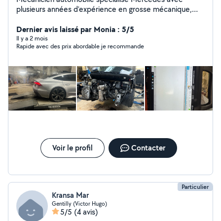
plusieurs années d'expérience en grosse mécanique,
diagnostic et réparation moteur. Intervention sérieuse
et professionnelle avec prise de rendez-vous en ligne. »
Dernier avis laissé par Monia : 5/5
Il y a 2 mois
Rapide avec des prix abordable je recommande
Voir le profil
Contacter
Particulier
Kransa Mar
Gentilly (Victor Hugo)
5/5
(4 avis)