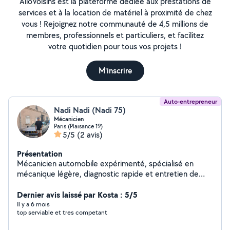
AlloVoisins est la plateforme dédiée aux prestations de
services et à la location de matériel à proximité de chez
vous ! Rejoignez notre communauté de 4,5 millions de
membres, professionnels et particuliers, et facilitez
votre quotidien pour tous vos projets !
M'inscrire
Auto-entrepreneur
Nadi Nadi (Nadi 75)
Mécanicien
Paris (Plaisance 19)
5/5
(2 avis)
Présentation
Mécanicien automobile expérimenté, spécialisé en
mécanique légère, diagnostic rapide et entretien de
véhicules toutes marques. Auto-entrepreneur sérieux
en Île-de-France, offrant un service fiable, transparent
Dernier avis laissé par Kosta : 5/5
et adapté aux besoins de chaque client. Compétences
Il y a 6 mois
top serviable et tres competant
en scooters électriques et maintenance technique.
Intervention sur place ou à domicile selon disponibilité.