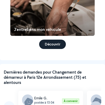
J'entretiens mon véhicule
Découvrir
Dernières demandes pour Changement de
démarreur à Paris 12e Arrondissement (75) et
alentours
Emile G.
H
À convenir
postée à 13:04
p