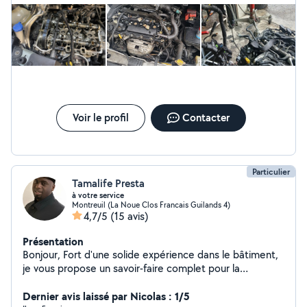
Disponible pour rendez-vous rapides et devis clairs
Voir le profil
Contacter
Particulier
Tamalife Presta
à votre service
Montreuil (La Noue Clos Francais Guilands 4)
4,7/5
(15 avis)
Présentation
Bonjour, Fort d'une solide expérience dans le bâtiment,
je vous propose un savoir-faire complet pour la
rénovation et l'entretien de votre habitat. Mon profil
"tous corps d'état" me permet de prendre en charge
Dernier avis laissé par Nicolas : 1/5