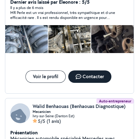
Dernier avis laissé par Eleonore : 5/5
Il y a plus de 6 mois
MR Perle est un vrai professionnel, très sympathique et d une
efficacité rare . Il s est rendu disponible en urgence pour
réparer la voiture sans permis de mon fils ( démarreur HS) . Il a
fait preuve de patience car les voitures sans permis sont hyper
galère pour changer les pièces . Encore un grand merci et vous
pouvez le contacter les yeux fermés !
Voir le profil
Contacter
Auto-entrepreneur
Walid Benhaouas (Benhaouas Diagnostique)
Mecanicien
Ivry-sur-Seine (Danton Est)
5/5
(1 avis)
Présentation
Mécanicien automobile spécialisé Mercedes avec