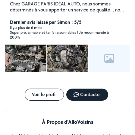
Chez GARAGE PARIS IDEAL AUTO, nous sommes
déterminés à vous apporter un service de qualité. , nous
nous faisons un plaisir de vous accueillir 60 RUE
VOLTAIRE.93100 MONTREUIL Professionnel de la
Dernier avis laissé par Simon : 5/5
mécanique , nous disposons du savoir-faire et de
Il y a plus de 6 mois
Super pro, aimable et tarifs raisonnables ! Je recommande à
l'expertise nécessaires pour les prestations à faire sur
200%
votre automobile. A Bientôt chez Paris ideal auto.
Voir le profil
Contacter
À Propos d’AlloVoisins