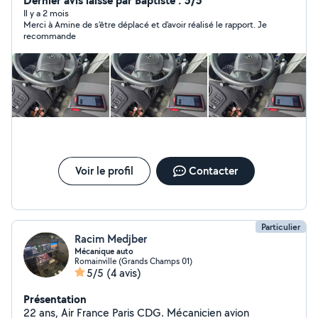
Dernier avis laissé par Baptiste : 5/5
systèmes (moteur, ABS, airbag, etc.), avec rapport PDF
Il y a 2 mois
Merci à Amine de s’être déplacé et d’avoir réalisé le rapport. Je
clair et détaillé remis à chaque client. Services
recommande
disponibles : diagnostic rapide, check-up avant achat,
contrôle complet. Intervention à domicile ou sur rendez-
vous, 7j/7. Sérieux, réactif et économique une
alternative fiable aux garages traditionnels. Numéro :
zéro sept 88 82 99 41
Voir le profil
Contacter
Particulier
Racim Medjber
Mécanique auto
Romainville (Grands Champs 01)
5/5
(4 avis)
Présentation
22 ans, Air France Paris CDG. Mécanicien avion