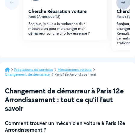
Cherche Réparation voiture
Cherche 
Paris (Amerique 13)
Paris (Sain
Bonjour, je suis a la recherche d'un
Bonjour, b
mécanicien pour me changer mon
changer le
démarreur sur une clio 16v essence ?
Renault Ma
ce matin. L
stationne
Prestations de services
Mécaniciens voiture
Changement de démarreur
Paris 12e Arrondissement
Changement de démarreur à Paris 12e
Arrondissement : tout ce qu’il faut
savoir
Comment trouver un mécanicien voiture à Paris 12e
Arrondissement ?