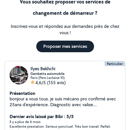
Vous souhaitez proposer vos services de
changement de démarreur ?
Inscrivez-vous et répondez aux demandes près de chez
vous !
Proposer mes services
Particulier
Ilyes Bekhchi
Gambetta automobile
Paris (Pere Lachaise 10)
4,6/5
(155 avis)
Présentation
bonjour a vous tous. je suis mécano pro confirmé avec
25ans d'expérience. Diagnostic avec valise
professionnelle, réparation et maintenance tout type de
voiture.TIKTOK ( lemecanoducoin )
Dernier avis laissé par Bibi : 5/5
Il y a plus de 6 mois
Excellente prestation. Serieux ponctuel. Très bon travail. Parfait