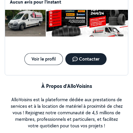
nous vous apportons une solution immédiate où que
Aucun avis pour l'instant
vous soyez, en toute sécurité et en toute sérénité.
Contacte : 06-58-11-51-85
Voir le profil
Contacter
À Propos d’AlloVoisins
AlloVoisins est la plateforme dédiée aux prestations de
services et à la location de matériel à proximité de chez
vous ! Rejoignez notre communauté de 4,5 millions de
membres, professionnels et particuliers, et facilitez
votre quotidien pour tous vos projets !