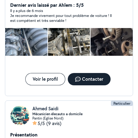
Dernier avis laissé par Ahlem : 5/5
Il y a plus de 6 mois
Je recommande vivement pour tout problème de voiture ! Il
est compétent et très serviable !
Voir le profil
Contacter
Particulier
Ahmed Saidi
Mécanicien élecauto a domicile
Pantin (Eglise Nord)
5/5
(9 avis)
Présentation