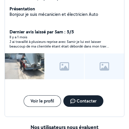
Présentation
Bonjour je suis mécanicien et électricien Auto
Dernier avis laissé par Sam : 5/5
Il y a 1 mois
J ai travaillé à plusieurs reprise avec Samir je lui est laisser
beaucoup de ma clientèle étant était débordé dans mon travail
il la était super réactive changement de moteur sur plusieurs
véhicule distribution également est même dans le diagnostic
automobile même avec valise il ma vraiment simplifier les
choses est il la sa connaissance de son travail sinon je l aurai
pas fait appel à lui en tout ças merci encore Samir de m’avoir
aidé bonnes continuation
Voir le profil
Contacter
Nos utilisateurs nous évaluent