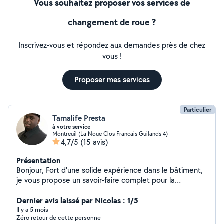
Vous souhaitez proposer vos services de
changement de roue ?
Inscrivez-vous et répondez aux demandes près de chez
vous !
Proposer mes services
Particulier
Tamalife Presta
à votre service
Montreuil (La Noue Clos Francais Guilands 4)
4,7/5
(15 avis)
Présentation
Bonjour, Fort d'une solide expérience dans le bâtiment,
je vous propose un savoir-faire complet pour la
rénovation et l'entretien de votre habitat. Mon profil
"tous corps d'état" me permet de prendre en charge
Dernier avis laissé par Nicolas : 1/5
l'intégralité de vos projets, vous évitant ainsi de
Il y a 5 mois
Zéro retour de cette personne
multiplier les intervenants. Mon expertise à votre