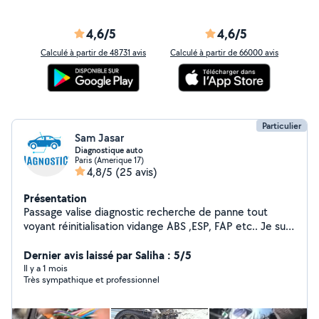
4,6/5
4,6/5
Calculé à partir de 48731 avis
Calculé à partir de 66000 avis
Particulier
Sam Jasar
Diagnostique auto
Paris (Amerique 17)
4,8/5
(25 avis)
Présentation
Passage valise diagnostic recherche de panne tout
voyant réinitialisation vidange ABS ,ESP, FAP etc.. Je suis
là pour vous expliquer toutes les procédure si vous avez
une panne dans votre véhicule quelques soit le voyant
Dernier avis laissé par Saliha : 5/5
possibilité de faire la réparation à domicile ou dans
Il y a 1 mois
Très sympathique et professionnel
votre lieu de travail Tout véhicules merci de me laisser
vos commentaires en pv zéro6.20.40.43.69 Je vais
également du transport déménagement