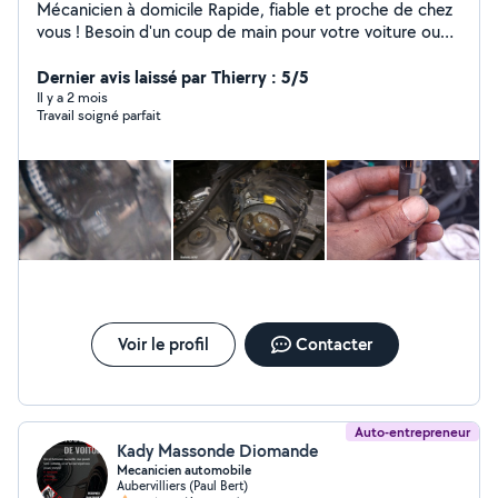
Mécanicien à domicile Rapide, fiable et proche de chez
vous ! Besoin d'un coup de main pour votre voiture ou
vos petits travaux ? Je suis mécanicien à domicile,
sérieux, réactif et équipé pour intervenir directement
Dernier avis laissé par Thierry : 5/5
chez vous. Que ce soit pour une panne, un diagnostic ou
Il y a 2 mois
Travail soigné parfait
des réparations plus complexes, je m'adapte à vos
besoins et à votre budget. + de 10 ans d'expérience
Devis gratuit Intervention rapide
Voir le profil
Contacter
Auto-entrepreneur
Kady Massonde Diomande
Mecanicien automobile
Aubervilliers (Paul Bert)