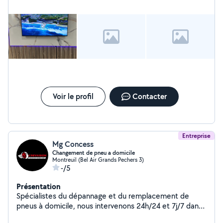
service : Rénovation & Second œuvre : Maîtrise de la
peinture, des revêtements de sol (parquet, carrelage)
et des finitions murales. Technique : Interventions en
électricité et plomberie (installation, modification,
dépannage). Aménagement : Menuiserie, montage de
cuisines et optimisation d'espace. Discutons de vos
projets ! Je suis disponible pour étudier vos demandes
et vous apporter une réponse personnalisée.
Voir le profil
Contacter
Entreprise
Mg Concess
Changement de pneu a domicile
Montreuil (Bel Air Grands Pechers 3)
-/5
Présentation
Spécialistes du dépannage et du remplacement de
pneus à domicile, nous intervenons 24h/24 et 7j/7 dans
toute l'Île-de-France. Rapides, fiables et professionnels,