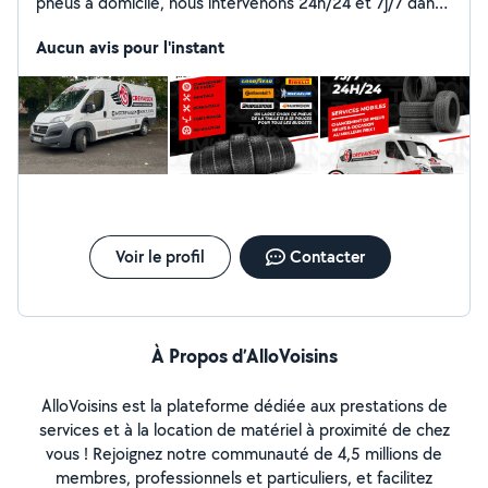
pneus à domicile, nous intervenons 24h/24 et 7j/7 dans
toute l'Île-de-France. Rapides, fiables et professionnels,
nous vous apportons une solution immédiate où que
Aucun avis pour l'instant
vous soyez, en toute sécurité et en toute sérénité.
Contacte : 06-58-11-51-85
Voir le profil
Contacter
À Propos d’AlloVoisins
AlloVoisins est la plateforme dédiée aux prestations de
services et à la location de matériel à proximité de chez
vous ! Rejoignez notre communauté de 4,5 millions de
membres, professionnels et particuliers, et facilitez