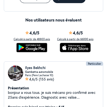
Nos utilisateurs nous évaluent
4,6/5
4,6/5
Calculé à partir de 48803 avis
Calculé à partir de 66000 avis
Particulier
Ilyes Bekhchi
Gambetta automobile
Paris (Pere Lachaise 10)
4,6/5
(155 avis)
Présentation
bonjour a vous tous. je suis mécano pro confirmé avec
25ans d'expérience. Diagnostic avec valise
professionnelle, réparation et maintenance tout type de
voiture.TIKTOK ( lemecanoducoin )