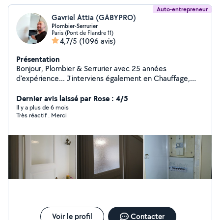
Auto-entrepreneur
Gavriel Attia (GABYPRO)
Plombier-Serrurier
Paris (Pont de Flandre 11)
4,7/5
(1096 avis)
Présentation
Bonjour, Plombier & Serrurier avec 25 années
d'expérience... J'interviens également en Chauffage,
Vitrerie, Électricité & Menuiserie. Compétent, soigné &
rapide... Je me ferai un plaisir de vous rendre service
Dernier avis laissé par Rose : 4/5
mes chers voisins.... Si vous me contactez directement,
Il y a plus de 6 mois
Très réactif . Merci
merci de me laisser vos coordonnées téléphoniques...
Au plaisir de vous lire... Gaby
Voir le profil
Contacter