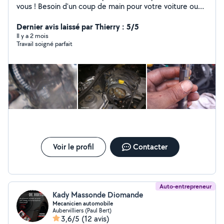
vous ! Besoin d'un coup de main pour votre voiture ou
vos petits travaux ? Je suis mécanicien à domicile,
sérieux, réactif et équipé pour intervenir directement
Dernier avis laissé par Thierry : 5/5
chez vous. Que ce soit pour une panne, un diagnostic ou
Il y a 2 mois
Travail soigné parfait
des réparations plus complexes, je m'adapte à vos
besoins et à votre budget. + de 10 ans d'expérience
Devis gratuit Intervention rapide
Voir le profil
Contacter
Auto-entrepreneur
Kady Massonde Diomande
Mecanicien automobile
Aubervilliers (Paul Bert)
3,6/5
(12 avis)