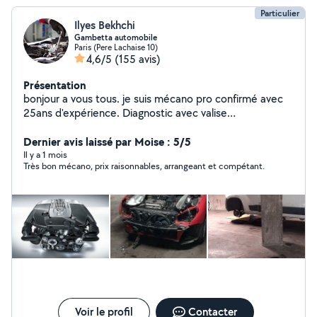
Particulier
Ilyes Bekhchi
Gambetta automobile
Paris (Pere Lachaise 10)
4,6/5
(155 avis)
Présentation
bonjour a vous tous. je suis mécano pro confirmé avec
25ans d'expérience. Diagnostic avec valise
professionnelle, réparation et maintenance tout type de
voiture.TIKTOK ( lemecanoducoin )
Dernier avis laissé par Moise : 5/5
Il y a 1 mois
Très bon mécano, prix raisonnables, arrangeant et compétant.
Voir le profil
Contacter