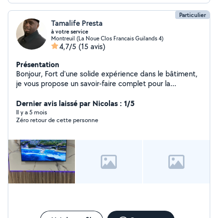
Particulier
Tamalife Presta
à votre service
Montreuil (La Noue Clos Francais Guilands 4)
4,7/5
(15 avis)
Présentation
Bonjour, Fort d'une solide expérience dans le bâtiment,
je vous propose un savoir-faire complet pour la
rénovation et l'entretien de votre habitat. Mon profil
"tous corps d'état" me permet de prendre en charge
Dernier avis laissé par Nicolas : 1/5
l'intégralité de vos projets, vous évitant ainsi de
Il y a 5 mois
Zéro retour de cette personne
multiplier les intervenants. Mon expertise à votre
service : Rénovation & Second œuvre : Maîtrise de la
peinture, des revêtements de sol (parquet, carrelage)
et des finitions murales. Technique : Interventions en
électricité et plomberie (installation, modification,
dépannage). Aménagement : Menuiserie, montage de
cuisines et optimisation d'espace. Discutons de vos
projets ! Je suis disponible pour étudier vos demandes
et vous apporter une réponse personnalisée.