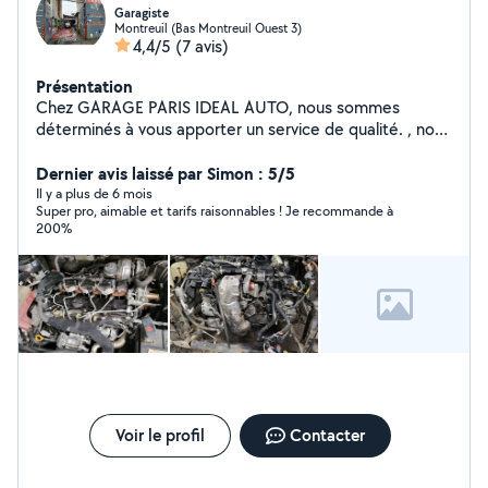
Garagiste
Montreuil (Bas Montreuil Ouest 3)
4,4/5
(7 avis)
Présentation
Chez GARAGE PARIS IDEAL AUTO, nous sommes
déterminés à vous apporter un service de qualité. , nous
nous faisons un plaisir de vous accueillir 60 RUE
VOLTAIRE.93100 MONTREUIL Professionnel de la
Dernier avis laissé par Simon : 5/5
mécanique , nous disposons du savoir-faire et de
Il y a plus de 6 mois
Super pro, aimable et tarifs raisonnables ! Je recommande à
l'expertise nécessaires pour les prestations à faire sur
200%
votre automobile. A Bientôt chez Paris ideal auto.
Voir le profil
Contacter