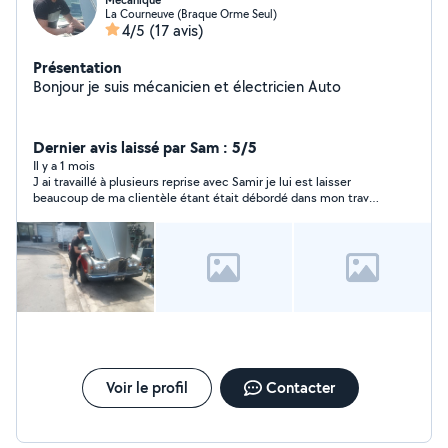
Mécanique
La Courneuve (Braque Orme Seul)
4/5
(17 avis)
Présentation
Bonjour je suis mécanicien et électricien Auto
Dernier avis laissé par Sam : 5/5
Il y a 1 mois
J ai travaillé à plusieurs reprise avec Samir je lui est laisser
beaucoup de ma clientèle étant était débordé dans mon travail
il la était super réactive changement de moteur sur plusieurs
véhicule distribution également est même dans le diagnostic
automobile même avec valise il ma vraiment simplifier les
choses est il la sa connaissance de son travail sinon je l aurai
pas fait appel à lui en tout ças merci encore Samir de m’avoir
aidé bonnes continuation
Voir le profil
Contacter