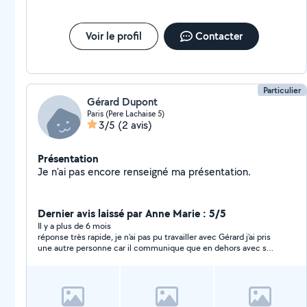
et vous apporter une réponse personnalisée.
Voir le profil
Contacter
Particulier
Gérard Dupont
Paris (Pere Lachaise 5)
3/5
(2 avis)
Présentation
Je n'ai pas encore renseigné ma présentation.
Dernier avis laissé par Anne Marie : 5/5
Il y a plus de 6 mois
réponse très rapide, je n'ai pas pu travailler avec Gérard j'ai pris
une autre personne car il communique que en dehors avec son
portable. ma réponse n'a toujours pas été lu.