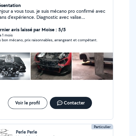
ésentation
njour a vous tous. je suis mécano pro confirmé avec
ans d'expérience. Diagnostic avec valise
ofessionnelle, réparation et maintenance tout type
 voiture.TIKTOK ( lemecanoducoin )
rnier avis laissé par Moise : 5/5
 a 1 mois
s bon mécano, prix raisonnables, arrangeant et compétant.
Voir le profil
Contacter
Particulier
Perle Perle