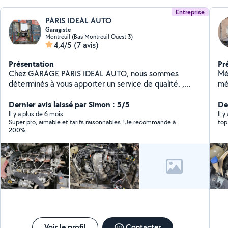
Entreprise
PARIS IDEAL AUTO
Garagiste
Montreuil (Bas Montreuil Ouest 3)
4,4/5
(7 avis)
Présentation
Pr
Chez GARAGE PARIS IDEAL AUTO, nous sommes
Mé
déterminés à vous apporter un service de qualité. ,
mé
nous nous faisons un plaisir de vous accueillir 60 RUE
vé
VOLTAIRE.93100 MONTREUIL Professionnel de la
Dernier avis laissé par Simon : 5/5
en 
De
mécanique , nous disposons du savoir-faire et de
et
Il y a plus de 6 mois
Il y
Super pro, aimable et tarifs raisonnables ! Je recommande à
top
l'expertise nécessaires pour les prestations à faire sur
en
200%
votre automobile. A Bientôt chez Paris ideal auto.
Int
Dis
Voir le profil
Contacter