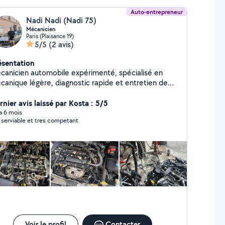
Auto-entrepreneur
Nadi Nadi (Nadi 75)
Mécanicien
Paris (Plaisance 19)
5/5
(2 avis)
ésentation
canicien automobile expérimenté, spécialisé en
canique légère, diagnostic rapide et entretien de
hicules toutes marques. Auto-entrepreneur sérieux
Île-de-France, offrant un service fiable, transparent
rnier avis laissé par Kosta : 5/5
 adapté aux besoins de chaque client. Compétences
 a 6 mois
 serviable et tres competant
 scooters électriques et maintenance technique.
ervention sur place ou à domicile selon disponibilité.
ponible pour rendez-vous rapides et devis clairs
Voir le profil
Contacter