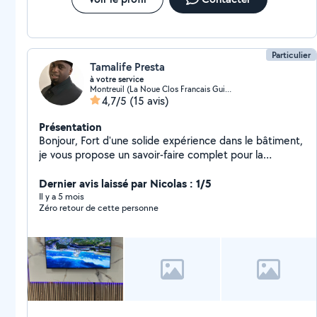
Particulier
Tamalife Presta
à votre service
Montreuil (La Noue Clos Francais Guilands 4)
4,7/5
(15 avis)
Présentation
Bonjour, Fort d'une solide expérience dans le bâtiment,
je vous propose un savoir-faire complet pour la
rénovation et l'entretien de votre habitat. Mon profil
"tous corps d'état" me permet de prendre en charge
Dernier avis laissé par Nicolas : 1/5
l'intégralité de vos projets, vous évitant ainsi de
Il y a 5 mois
Zéro retour de cette personne
multiplier les intervenants. Mon expertise à votre
service : Rénovation & Second œuvre : Maîtrise de la
peinture, des revêtements de sol (parquet, carrelage)
et des finitions murales. Technique : Interventions en
électricité et plomberie (installation, modification,
dépannage). Aménagement : Menuiserie, montage de
cuisines et optimisation d'espace. Discutons de vos
projets ! Je suis disponible pour étudier vos demandes