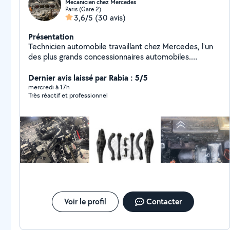
Mecanicien chez Mercedes
Paris (Gare 2)
3,6/5
(30 avis)
Présentation
Technicien automobile travaillant chez Mercedes, l'un
des plus grands concessionnaires automobiles.
Remplacement kit d'embrayage Distribution (courroie /
chaîne selon moteur) Turbo Injecteurs Alternateur /
Dernier avis laissé par Rabia : 5/5
démarreur Amortisseurs / ressorts Disques et
mercredi à 17h
Très réactif et professionnel
plaquettes de frein Roulements Cardans / soufflets
Triangle / rotules / biellettes Vidange moteur + filtres
Vidange boîte automatique / mécanique Diagnostic
électronique valise Recherche de panne Capteurs
(pression, température, ABS, etc.) Circuit de
dépression / suralimentation Nettoyage vanne EGR
Petites réparations et entretien général Travail propre,
méthodique et sérieux. Possibilité d'envoyer des
photos avant Explications claires sur la panne et les
réparations effectuées.
Voir le profil
Contacter