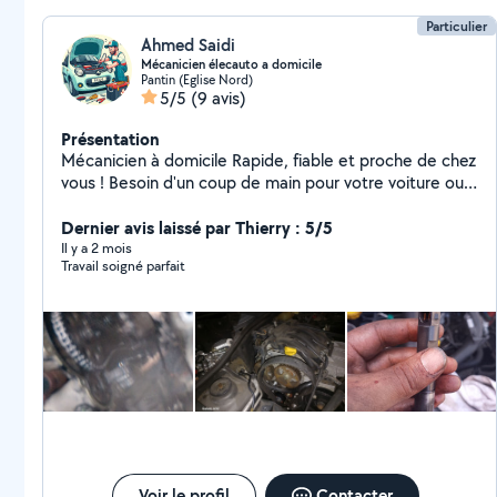
Particulier
Ahmed Saidi
Mécanicien élecauto a domicile
Pantin (Eglise Nord)
5/5
(9 avis)
Présentation
Mécanicien à domicile Rapide, fiable et proche de chez
vous ! Besoin d'un coup de main pour votre voiture ou
vos petits travaux ? Je suis mécanicien à domicile,
sérieux, réactif et équipé pour intervenir directement
Dernier avis laissé par Thierry : 5/5
chez vous. Que ce soit pour une panne, un diagnostic
Il y a 2 mois
Travail soigné parfait
ou des réparations plus complexes, je m'adapte à vos
besoins et à votre budget. + de 10 ans d'expérience
Devis gratuit Intervention rapide
Voir le profil
Contacter