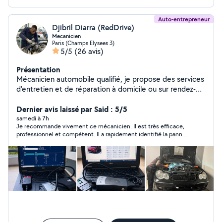
Auto-entrepreneur
Djibril Diarra (RedDrive)
Mecanicien
Paris (Champs Elysees 3)
5/5
(26 avis)
Présentation
Mécanicien automobile qualifié, je propose des services
d'entretien et de réparation à domicile ou sur rendez-
vous selon vos besoins. J'interviens pour les prestations
courantes : vidange, filtres, freinage, diagnostic,
Dernier avis laissé par Said : 5/5
entretien complet, remplacement de pièces,
samedi à 7h
Je recommande vivement ce mécanicien. Il est très efficace,
embrayage et petites réparations mécaniques.Mon
professionnel et compétent. Il a rapidement identifié la panne
objectif est simple : vous proposer un service sérieux,
et a effectué la réparation avec soin. Le travail est de qualité,
rapide et transparent, avec un tarif annoncé avant
les explications sont claires et le tarif est raisonnable. Je
l'intervention et sans mauvaise surprise. Vous pouvez
n'hésiterai pas à refaire appel à lui si besoin. Merci encore !
fournir vos pièces ou me laisser m'en occuper selon
votre préférence. Pour un devis précis, il suffit de
m'envoyer la marque, le modèle, l'année, la motorisation
et le problème rencontré.