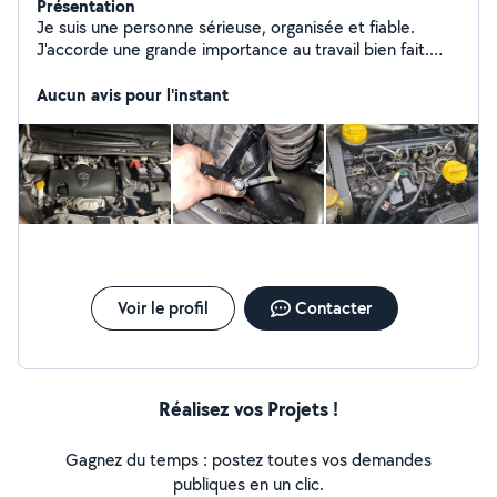
Présentation
Je suis une personne sérieuse, organisée et fiable.
J'accorde une grande importance au travail bien fait.
Toujours ponctuel, je respecte les délais et les
engagements. Je m'adapte facilement aux besoins des
Aucun avis pour l'instant
clients. La communication claire fait partie de mes
priorités. Je reste calme et efficace même dans les
situations urgentes. J'aime offrir un service professionnel
et agréable. Chaque demande est traitée avec
attention et rigueur. Je suis motivé, autonome et
orienté solutions. Mon objectif est de garantir une
expérience simple et satisfaisante.
Voir le profil
Contacter
Réalisez vos Projets !
Gagnez du temps : postez toutes vos demandes
publiques en un clic.