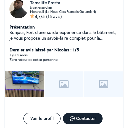
Tamalife Presta
à votre service
Montreuil (La Noue Clos Francais Guilands 4)
4,7/5
(15 avis)
Présentation
Bonjour, Fort d'une solide expérience dans le bâtiment,
je vous propose un savoir-faire complet pour la
rénovation et l'entretien de votre habitat. Mon profil
"tous corps d'état" me permet de prendre en charge
Dernier avis laissé par Nicolas : 1/5
l'intégralité de vos projets, vous évitant ainsi de
Il y a 5 mois
Zéro retour de cette personne
multiplier les intervenants. Mon expertise à votre
service : Rénovation & Second œuvre : Maîtrise de la
peinture, des revêtements de sol (parquet, carrelage)
et des finitions murales. Technique : Interventions en
électricité et plomberie (installation, modification,
dépannage). Aménagement : Menuiserie, montage de
cuisines et optimisation d'espace. Discutons de vos
projets ! Je suis disponible pour étudier vos demandes
et vous apporter une réponse personnalisée.
Voir le profil
Contacter