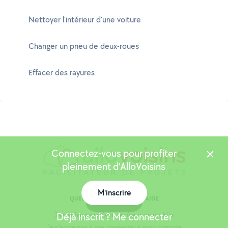
Nettoyer l'intérieur d'une voiture
Changer un pneu de deux-roues
Effacer des rayures
Connectez-vous pour profiter
pleinement d'AlloVoisins
M'inscrire
QUESTIONS FRÉQUENTES / AIDE
Carte
Déjà inscrit ? Me connecter
Je n'arrive pas à faire vérifier mon mobile
Je n'arrive pas à me connecter à mon compte