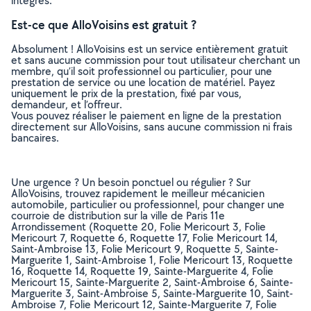
intégrés.
Est-ce que AlloVoisins est gratuit ?
Absolument ! AlloVoisins est un service entièrement gratuit
et sans aucune commission pour tout utilisateur cherchant un
membre, qu’il soit professionnel ou particulier, pour une
prestation de service ou une location de matériel. Payez
uniquement le prix de la prestation, fixé par vous,
demandeur, et l’offreur.
Vous pouvez réaliser le paiement en ligne de la prestation
directement sur AlloVoisins, sans aucune commission ni frais
bancaires.
Une urgence ? Un besoin ponctuel ou régulier ? Sur
AlloVoisins, trouvez rapidement le meilleur mécanicien
automobile, particulier ou professionnel, pour changer une
courroie de distribution sur la ville de Paris 11e
Arrondissement (Roquette 20, Folie Mericourt 3, Folie
Mericourt 7, Roquette 6, Roquette 17, Folie Mericourt 14,
Saint-Ambroise 13, Folie Mericourt 9, Roquette 5, Sainte-
Marguerite 1, Saint-Ambroise 1, Folie Mericourt 13, Roquette
16, Roquette 14, Roquette 19, Sainte-Marguerite 4, Folie
Mericourt 15, Sainte-Marguerite 2, Saint-Ambroise 6, Sainte-
Marguerite 3, Saint-Ambroise 5, Sainte-Marguerite 10, Saint-
Ambroise 7, Folie Mericourt 12, Sainte-Marguerite 7, Folie