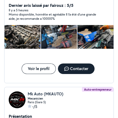
problèmes mécaniques et électriques sur place à votre
Dernier avis laissé par Fairouz : 5/5
domicile où sur le lieux de panne. Interventions
Il y a 5 heures
Momo disponible, honnête et agréable Il l'a été d'une grande
mécaniques et électroniques : Embrayage Distribution
aide, je recommande a 10000%
Freinage Suspension Demarreur Alternateur
Changement de moteur Joint de culasse Entretien et
vidange Vérification avant achat Système antipollution
(fap, Adblue, Egr) Passage valise et diagnostique Pour
plus de renseignements, n'hésitez pas à me contacter.
Voir le profil
Contacter
Auto-entrepreneur
Mk Auto (MKAUTO)
Mecanicien
Paris (Gare 5)
-/5
Présentation