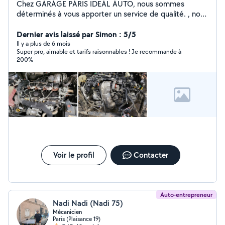
Chez GARAGE PARIS IDEAL AUTO, nous sommes
déterminés à vous apporter un service de qualité. , nous
nous faisons un plaisir de vous accueillir 60 RUE
VOLTAIRE.93100 MONTREUIL Professionnel de la
Dernier avis laissé par Simon : 5/5
mécanique , nous disposons du savoir-faire et de
Il y a plus de 6 mois
Super pro, aimable et tarifs raisonnables ! Je recommande à
l'expertise nécessaires pour les prestations à faire sur
200%
votre automobile. A Bientôt chez Paris ideal auto.
Voir le profil
Contacter
Auto-entrepreneur
Nadi Nadi (Nadi 75)
Mécanicien
Paris (Plaisance 19)