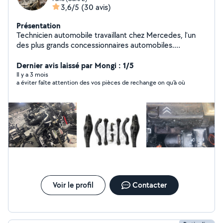
3,6/5
(30 avis)
Présentation
Technicien automobile travaillant chez Mercedes, l'un
des plus grands concessionnaires automobiles.
Remplacement kit d'embrayage Distribution (courroie /
chaîne selon moteur) Turbo Injecteurs Alternateur /
Dernier avis laissé par Mongi : 1/5
démarreur Amortisseurs / ressorts Disques et
Il y a 3 mois
a éviter faîte attention des vos pièces de rechange on qu'à où
plaquettes de frein Roulements Cardans / soufflets
Triangle / rotules / biellettes Vidange moteur + filtres
Vidange boîte automatique / mécanique Diagnostic
électronique valise Recherche de panne Capteurs
(pression, température, ABS, etc.) Circuit de
dépression / suralimentation Nettoyage vanne EGR
Petites réparations et entretien général Travail propre,
méthodique et sérieux. Possibilité d'envoyer des photos
avant Explications claires sur la panne et les réparations
effectuées.
Voir le profil
Contacter