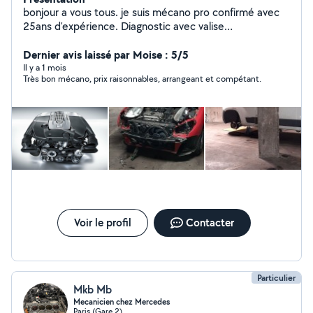
bonjour a vous tous. je suis mécano pro confirmé avec
25ans d'expérience. Diagnostic avec valise
professionnelle, réparation et maintenance tout type de
voiture.TIKTOK ( lemecanoducoin )
Dernier avis laissé par Moise : 5/5
Il y a 1 mois
Très bon mécano, prix raisonnables, arrangeant et compétant.
Voir le profil
Contacter
Particulier
Mkb Mb
Mecanicien chez Mercedes
Paris (Gare 2)