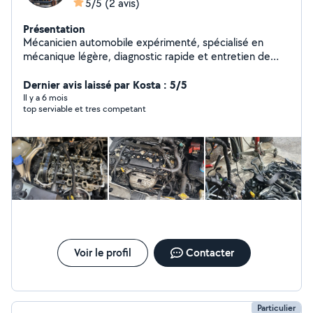
5/5
(2 avis)
Présentation
Mécanicien automobile expérimenté, spécialisé en
mécanique légère, diagnostic rapide et entretien de
véhicules toutes marques. Auto-entrepreneur sérieux
en Île-de-France, offrant un service fiable, transparent
Dernier avis laissé par Kosta : 5/5
et adapté aux besoins de chaque client. Compétences
Il y a 6 mois
top serviable et tres competant
en scooters électriques et maintenance technique.
Intervention sur place ou à domicile selon disponibilité.
Disponible pour rendez-vous rapides et devis clairs
Voir le profil
Contacter
Particulier