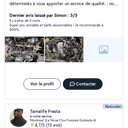
déterminés à vous apporter un service de qualité. , nous
nous faisons un plaisir de vous accueillir 60 RUE
VOLTAIRE.93100 MONTREUIL Professionnel de la
Dernier avis laissé par Simon : 5/5
mécanique , nous disposons du savoir-faire et de
Il y a plus de 6 mois
Super pro, aimable et tarifs raisonnables ! Je recommande à
l'expertise nécessaires pour les prestations à faire sur
200%
votre automobile. A Bientôt chez Paris ideal auto.
Voir le profil
Contacter
Particulier
Tamalife Presta
à votre service
Montreuil (La Noue Clos Francais Guilands 4)
4,7/5
(15 avis)