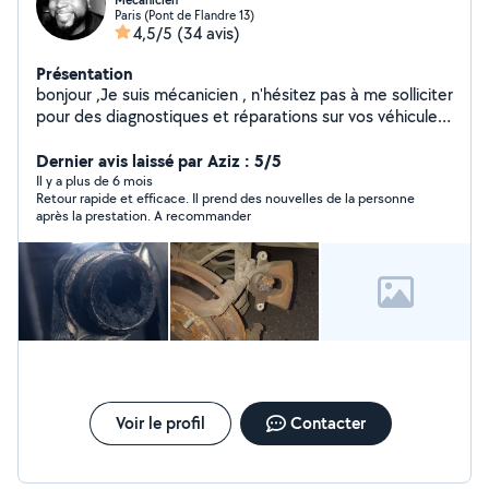
Mécanicien
Paris (Pont de Flandre 13)
4,5/5
(34 avis)
Présentation
bonjour ,Je suis mécanicien , n'hésitez pas à me solliciter
pour des diagnostiques et réparations sur vos véhicules,
n'hésitez pas à me contacter pour tout renseignement,
je dispose également d'une valise de diagnostic. Au
Dernier avis laissé par Aziz : 5/5
plaisir de vous dépanner . Cordialement
Il y a plus de 6 mois
Retour rapide et efficace. Il prend des nouvelles de la personne
après la prestation. A recommander
Voir le profil
Contacter