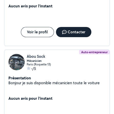
actuellement mécanicien chez Toyota. J'interviens sur
tout type de travaux de la simple vidange, aux
Aucun avis pour l'instant
opérations plus complexes telles que : Embrayage,
Distribution, Boite de vitesse, Alternateur... Je suis
minitieux, je prendrais soins de vos montures. N'hesitez
pas a me contacter
Voir le profil
Contacter
Auto-entrepreneur
Abou Sock
Mécanicien
Paris (Roquette 13)
-/5
Présentation
Bonjour je suis disponible mécanicien toute le voiture
Aucun avis pour l'instant