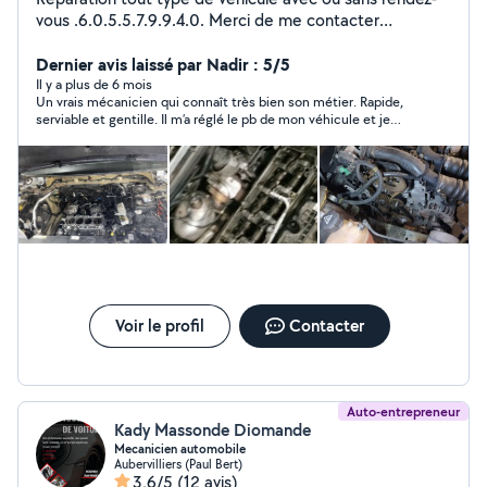
vous .6.0.5.5.7.9.9.4.0. Merci de me contacter
directement sur mon numéro ou bien vous me retrouver
Dernier avis laissé par Nadir : 5/5
sur snapchat Aladiin96
Il y a plus de 6 mois
Un vrais mécanicien qui connaît très bien son métier. Rapide,
serviable et gentille. Il m’a réglé le pb de mon véhicule et je
suis tres satisfait. Je vous le recommande. Merci Alladin.
Voir le profil
Contacter
Auto-entrepreneur
Kady Massonde Diomande
Mecanicien automobile
Aubervilliers (Paul Bert)
3,6/5
(12 avis)