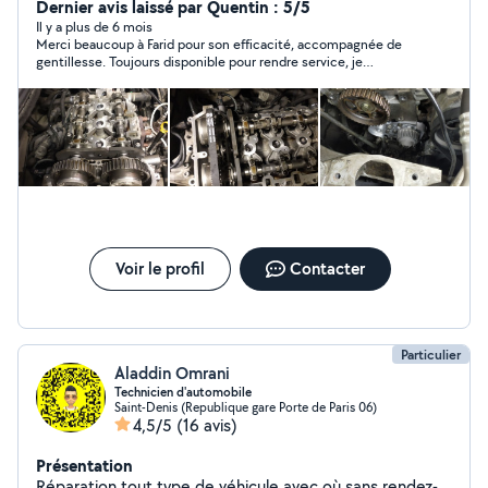
diagnostique,et pour les demandes privé je préfère que
Dernier avis laissé par Quentin : 5/5
vous m'envoyiez votre numéro de téléphone
Il y a plus de 6 mois
Merci beaucoup à Farid pour son efficacité, accompagnée de
directement et je vous recontacte rapidement merci.
gentillesse. Toujours disponible pour rendre service, je
recommande sans hésiter !
Voir le profil
Contacter
Particulier
Aladdin Omrani
Technicien d'automobile
Saint-Denis (Republique gare Porte de Paris 06)
4,5/5
(16 avis)
Présentation
Réparation tout type de véhicule avec où sans rendez-