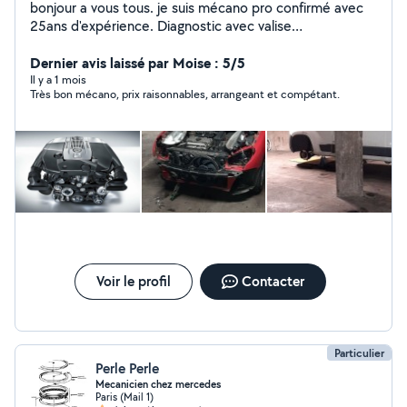
bonjour a vous tous. je suis mécano pro confirmé avec
25ans d'expérience. Diagnostic avec valise
professionnelle, réparation et maintenance tout type de
voiture.TIKTOK ( lemecanoducoin )
Dernier avis laissé par Moise : 5/5
Il y a 1 mois
Très bon mécano, prix raisonnables, arrangeant et compétant.
Voir le profil
Contacter
Particulier
Perle Perle
Mecanicien chez mercedes
Paris (Mail 1)