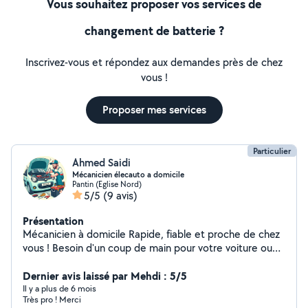
Vous souhaitez proposer vos services de
changement de batterie ?
Inscrivez-vous et répondez aux demandes près de chez
vous !
Proposer mes services
Particulier
Ahmed Saidi
Mécanicien élecauto a domicile
Pantin (Eglise Nord)
5/5
(9 avis)
Présentation
Mécanicien à domicile Rapide, fiable et proche de chez
vous ! Besoin d'un coup de main pour votre voiture ou
vos petits travaux ? Je suis mécanicien à domicile,
sérieux, réactif et équipé pour intervenir directement
Dernier avis laissé par Mehdi : 5/5
chez vous. Que ce soit pour une panne, un diagnostic ou
Il y a plus de 6 mois
Très pro ! Merci
des réparations plus complexes, je m'adapte à vos