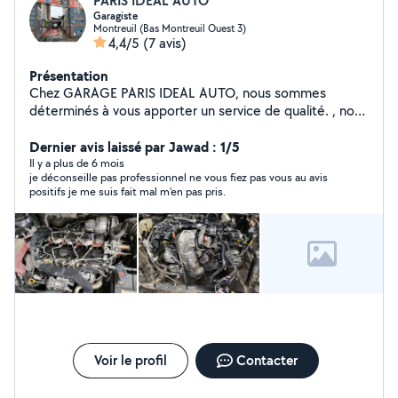
PARIS IDEAL AUTO
Garagiste
Montreuil (Bas Montreuil Ouest 3)
4,4/5
(7 avis)
Présentation
Chez GARAGE PARIS IDEAL AUTO, nous sommes
déterminés à vous apporter un service de qualité. , nous
nous faisons un plaisir de vous accueillir 60 RUE
VOLTAIRE.93100 MONTREUIL Professionnel de la
Dernier avis laissé par Jawad : 1/5
mécanique , nous disposons du savoir-faire et de
Il y a plus de 6 mois
je déconseille pas professionnel ne vous fiez pas vous au avis
l'expertise nécessaires pour les prestations à faire sur
positifs je me suis fait mal m'en pas pris.
votre automobile. A Bientôt chez Paris ideal auto.
Voir le profil
Contacter