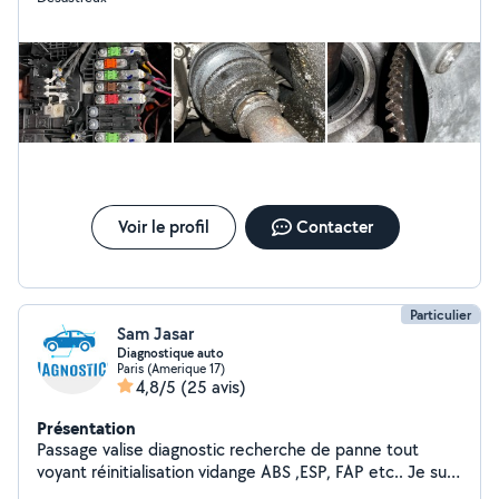
Voir le profil
Contacter
Particulier
Sam Jasar
Diagnostique auto
Paris (Amerique 17)
4,8/5
(25 avis)
Présentation
Passage valise diagnostic recherche de panne tout
voyant réinitialisation vidange ABS ,ESP, FAP etc.. Je suis
là pour vous expliquer toutes les procédure si vous avez