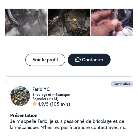
besoins et à votre budget. + de 10 ans d'expérience
Devis gratuit Intervention rapide
Voir le profil
Contacter
Particulier
Farid YC
Bricolage et mécanique
Bagnolet (Iris 14)
4,9/5
(105 avis)
Présentation
Je m'appelle Farid, je suis passionné de bricolage et de
la mécanique. N'hésitez pas à prendre contact avec moi
pour vous aider et pour passer aussi la valise de