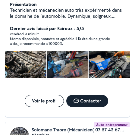
Présentation
Technicien et mécanecien auto très expérimenté dans
le domaine de l'automobile. Dynamique, soigneux,
disponible et responsable pour gérer tous vos
problèmes mécaniques et électriques sur place à votre
Dernier avis laissé par Fairouz : 5/5
domicile où sur le lieux de panne. Interventions
vendredi à minuit
Momo disponible, honnête et agréable Il l'a été d'une grande
mécaniques et électroniques : Embrayage Distribution
aide, je recommande a 10000%
Freinage Suspension Demarreur Alternateur
Changement de moteur Joint de culasse Entretien et
vidange Vérification avant achat Système antipollution
(fap, Adblue, Egr) Passage valise et diagnostique Pour
plus de renseignements, n'hésitez pas à me contacter.
Voir le profil
Contacter
Auto-entrepreneur
Solomane Traore (Mécanicien( 07 57 43 67 08))