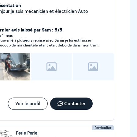
ésentation
jour je suis mécanicien et électricien Auto
rnier avis laissé par Sam : 5/5
 a 1 mois
travaillé à plusieurs reprise avec Samir je lui est laisser
ucoup de ma clientèle étant était débordé dans mon travail
la était super réactive changement de moteur sur plusieurs
icule distribution également est même dans le diagnostic
omobile même avec valise il ma vraiment simplifier les
ses est il la sa connaissance de son travail sinon je l aurai
 fait appel à lui en tout ças merci encore Samir de m’avoir
é bonnes continuation
Voir le profil
Contacter
Particulier
Perle Perle