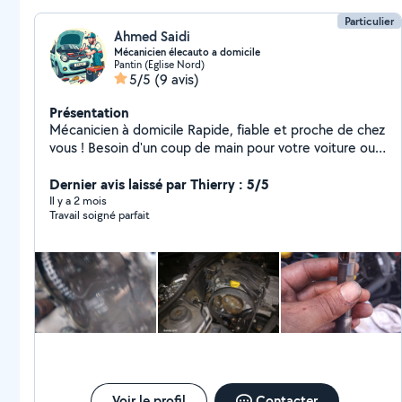
Particulier
Ahmed Saidi
Mécanicien élecauto a domicile
Pantin (Eglise Nord)
5/5
(9 avis)
Présentation
Mécanicien à domicile Rapide, fiable et proche de chez
vous ! Besoin d'un coup de main pour votre voiture ou
vos petits travaux ? Je suis mécanicien à domicile,
sérieux, réactif et équipé pour intervenir directement
Dernier avis laissé par Thierry : 5/5
chez vous. Que ce soit pour une panne, un diagnostic
Il y a 2 mois
Travail soigné parfait
ou des réparations plus complexes, je m'adapte à vos
besoins et à votre budget. + de 10 ans d'expérience
Devis gratuit Intervention rapide
Voir le profil
Contacter