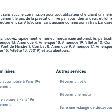
et sans aucune commission pour tout utilisateur cherchant un membre
uement le prix de la prestation, fixé par vous, demandeur, et l’offr
rectement sur AlloVoisins, sans aucune commission ni frais bancaire
s, trouvez rapidement le meilleur mécanicien automobile, particuli
que 13, Amerique 4, Amerique 18, Amerique 19, Villette 10, Combat 
Pont de Flandre 1, Combat 8, Amerique 9, Amerique 17, Amerique 21, 
15, Villette 18, 75019) et aux alentours.
imilaires
Autres services
c automobile à Paris 19e
Réparer un vélo
sement
Réparer une moto
e voiture à Paris 19e
sement
Faire une vidange de deux-rou