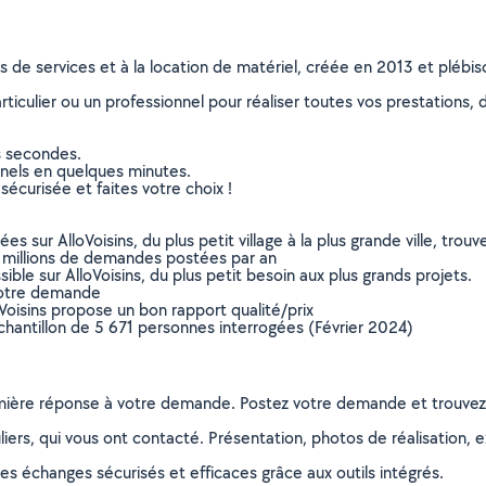
ns de services et à la location de matériel, créée en 2013 et plébi
culier ou un professionnel pour réaliser toutes vos prestations, d
s secondes.
nnels en quelques minutes.
sécurisée et faites votre choix !
sur AlloVoisins, du plus petit village à la plus grande ville, tro
 millions de demandes postées par an
ible sur AlloVoisins, du plus petit besoin aux plus grands projets.
votre demande
oVoisins propose un bon rapport qualité/prix
chantillon de 5 671 personnes interrogées (Février 2024)
remière réponse à votre demande. Postez votre demande et trouve
ers, qui vous ont contacté. Présentation, photos de réalisation, exp
s échanges sécurisés et efficaces grâce aux outils intégrés.