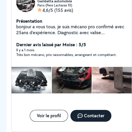
Gambetta automobile
Paris (Pere Lachaise 10)
4,6/5
(155 avis)
Présentation
bonjour a vous tous. je suis mécano pro confirmé avec
25ans d'expérience. Diagnostic avec valise
professionnelle, réparation et maintenance tout type
de voiture.TIKTOK ( lemecanoducoin )
Dernier avis laissé par Moise : 5/5
Il y a 1 mois
Très bon mécano, prix raisonnables, arrangeant et compétant.
Voir le profil
Contacter