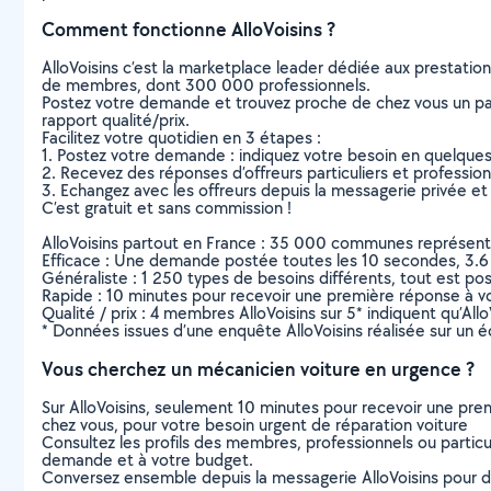
Comment fonctionne AlloVoisins ?
AlloVoisins c’est la marketplace leader dédiée aux prestatio
de membres, dont 300 000 professionnels.
Postez votre demande et trouvez proche de chez vous un parti
rapport qualité/prix.
Facilitez votre quotidien en 3 étapes :
1. Postez votre demande : indiquez votre besoin en quelque
2. Recevez des réponses d’offreurs particuliers et professio
3. Echangez avec les offreurs depuis la messagerie privée et 
C’est gratuit et sans commission !
AlloVoisins partout en France : 35 000 communes représentées 
Efficace : Une demande postée toutes les 10 secondes, 3.6
Généraliste : 1 250 types de besoins différents, tout est poss
Rapide : 10 minutes pour recevoir une première réponse à 
Qualité / prix : 4 membres AlloVoisins sur 5* indiquent qu’All
* Données issues d’une enquête AlloVoisins réalisée sur un é
Vous cherchez un mécanicien voiture en urgence ?
Sur AlloVoisins, seulement 10 minutes pour recevoir une p
chez vous, pour votre besoin urgent de réparation voiture
Consultez les profils des membres, professionnels ou particuli
demande et à votre budget.
Conversez ensemble depuis la messagerie AlloVoisins pour de