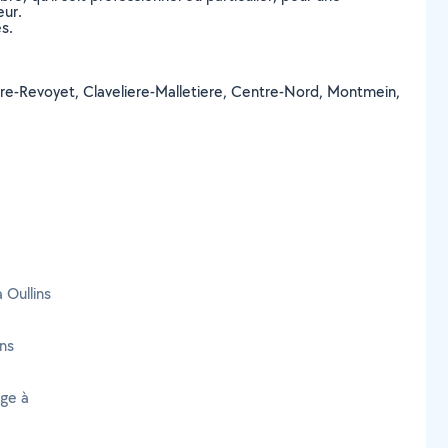
eur.
s.
lacière-Revoyet, Claveliere-Malletiere, Centre-Nord, Montmein,
.
 Oullins
ns
age à