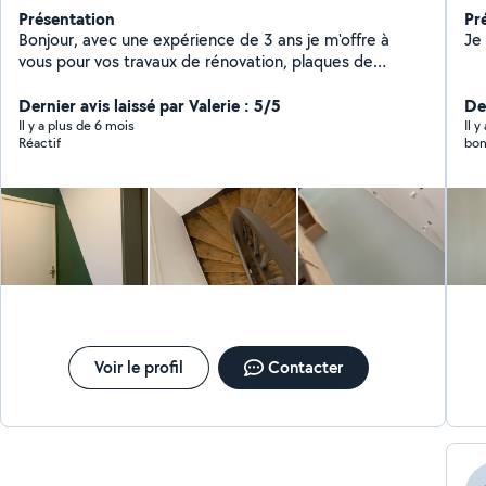
Présentation
Pr
Bonjour, avec une expérience de 3 ans je m'offre à
Je
vous pour vos travaux de rénovation, plaques de
plâtre/peinture/revêtement de sol, n'hésitez pas à me
contacter pour avoir un devis.
Dernier avis laissé par Valerie : 5/5
De
Il y a plus de 6 mois
Il 
Réactif
bon
Voir le profil
Contacter