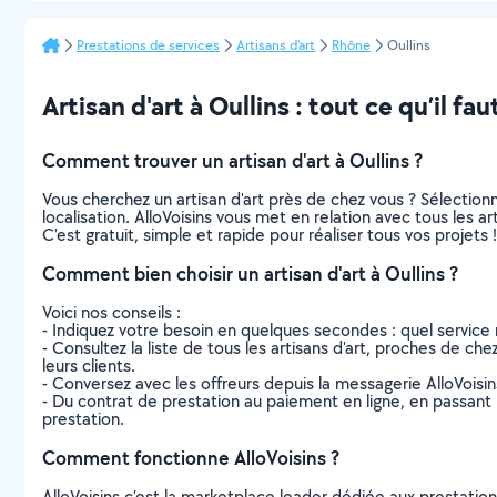
Prestations de services
Artisans d'art
Rhône
Oullins
Artisan d'art à Oullins : tout ce qu’il fau
Comment trouver un artisan d'art à Oullins ?
Vous cherchez un artisan d'art près de chez vous ? Sélectio
localisation. AlloVoisins vous met en relation avec tous les a
C’est gratuit, simple et rapide pour réaliser tous vos projets !
Comment bien choisir un artisan d'art à Oullins ?
Voici nos conseils :
- Indiquez votre besoin en quelques secondes : quel service 
- Consultez la liste de tous les artisans d'art, proches de chez
leurs clients.
- Conversez avec les offreurs depuis la messagerie AlloVoisi
- Du contrat de prestation au paiement en ligne, en passant pa
prestation.
Comment fonctionne AlloVoisins ?
AlloVoisins c’est la marketplace leader dédiée aux prestatio