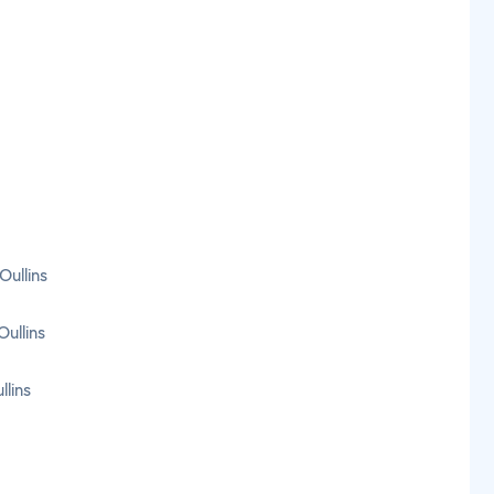
Oullins
ullins
llins