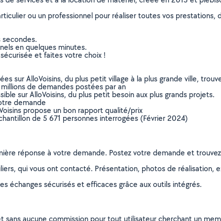
culier ou un professionnel pour réaliser toutes vos prestations, d
s secondes.
nnels en quelques minutes.
sécurisée et faites votre choix !
sur AlloVoisins, du plus petit village à la plus grande ville, tro
 millions de demandes postées par an
ible sur AlloVoisins, du plus petit besoin aux plus grands projets.
votre demande
oVoisins propose un bon rapport qualité/prix
chantillon de 5 671 personnes interrogées (Février 2024)
remière réponse à votre demande. Postez votre demande et trouve
ers, qui vous ont contacté. Présentation, photos de réalisation, exp
s échanges sécurisés et efficaces grâce aux outils intégrés.
et sans aucune commission pour tout utilisateur cherchant un membre