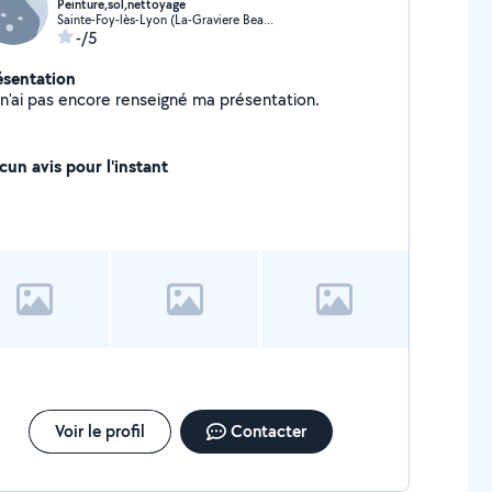
Peinture,sol,nettoyage
Sainte-Foy-lès-Lyon (La-Graviere Beaunant)
-/5
ésentation
Je n'ai pas encore renseigné ma présentation.
cun avis pour l'instant
Voir le profil
Contacter