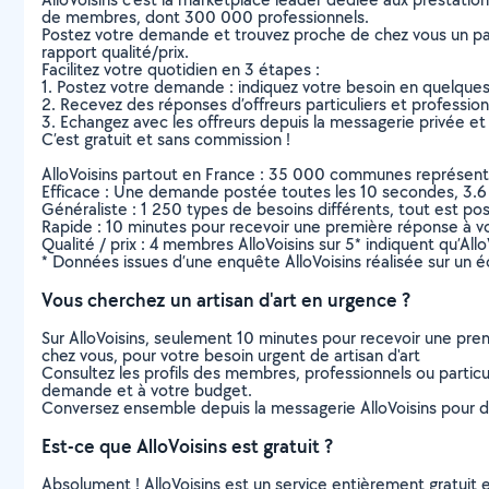
de membres, dont 300 000 professionnels.
Postez votre demande et trouvez proche de chez vous un parti
rapport qualité/prix.
Facilitez votre quotidien en 3 étapes :
1. Postez votre demande : indiquez votre besoin en quelque
2. Recevez des réponses d’offreurs particuliers et professio
3. Echangez avec les offreurs depuis la messagerie privée et 
C’est gratuit et sans commission !
AlloVoisins partout en France : 35 000 communes représentées 
Efficace : Une demande postée toutes les 10 secondes, 3.6
Généraliste : 1 250 types de besoins différents, tout est poss
Rapide : 10 minutes pour recevoir une première réponse à 
Qualité / prix : 4 membres AlloVoisins sur 5* indiquent qu’All
* Données issues d’une enquête AlloVoisins réalisée sur un é
Vous cherchez un artisan d'art en urgence ?
Sur AlloVoisins, seulement 10 minutes pour recevoir une p
chez vous, pour votre besoin urgent de artisan d'art
Consultez les profils des membres, professionnels ou particuli
demande et à votre budget.
Conversez ensemble depuis la messagerie AlloVoisins pour de
Est-ce que AlloVoisins est gratuit ?
Absolument ! AlloVoisins est un service entièrement gratuit 