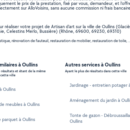
uement le prix de la prestation, fixé par vous, demandeur, et l’offr
rectement sur AlloVoisins, sans aucune commission ni frais bancaire
ur réaliser votre projet de Artisan d'art sur la ville de Oullins (G
aie, Celestins Merlo, Bussière) (Rhône, 69600, 69230, 69310)
que, rénovation de fauteuil, restauration de mobilier, restauration de toile, .
milaires à Oullins
Autres services à Oullins
e résultats et étant de la même
Ayant le plus de résultats dans cette ville
cette ville
Jardinage - entretien potager à
à Oullins
Aménagement du jardin à Oulli
e meubles à Oullins
Tonte de gazon - Débroussaill
 parquet à Oullins
Oullins