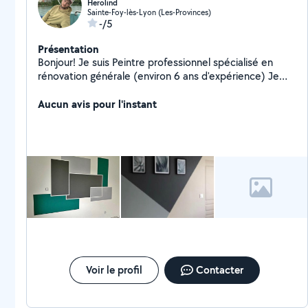
Herolind
Sainte-Foy-lès-Lyon (Les-Provinces)
-/5
Présentation
Bonjour! Je suis Peintre professionnel spécialisé en
rénovation générale (environ 6 ans d'expérience) Je
vous propose mes services pour vos travaux. Au plaisir.
Aucun avis pour l'instant
Voir le profil
Contacter