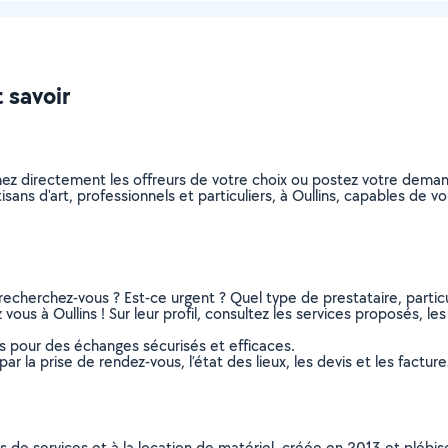
t savoir
nnez directement les offreurs de votre choix ou postez votre dem
rtisans d'art, professionnels et particuliers, à Oullins, capables de
recherchez-vous ? Est-ce urgent ? Quel type de prestataire, particu
 vous à Oullins ! Sur leur profil, consultez les services proposés, les
ns pour des échanges sécurisés et efficaces.
r la prise de rendez-vous, l’état des lieux, les devis et les facture
ns de services et à la location de matériel, créée en 2013 et plébi