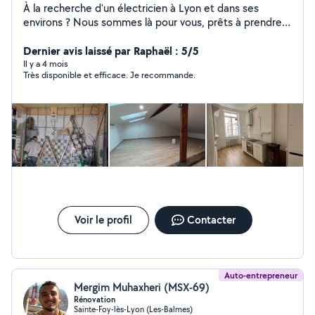
À la recherche d'un électricien à Lyon et dans ses
environs ? Nous sommes là pour vous, prêts à prendre
en charge vos travaux électriques. Que ce soit pour une
rénovation partielle ou totale, une mise aux normes, ou
Dernier avis laissé par Raphaël : 5/5
même l'installation d'une simple prise, nous sommes à
Il y a 4 mois
Très disponible et efficace. Je recommande.
votre disposition. Chez ORBAT, nous nous engageons à
vous offrir un service de qualité. De plus, nous tenons à
vous informer que nos devis sont gratuits ! Nous nous
feront un plaisir de discuter de vos besoins électriques,
de vous conseiller et de vous proposer des solutions
adaptées. N'hésitez pas à nous contacter pour obtenir
plus d'informations. A bientôt !
Voir le profil
Contacter
Auto-entrepreneur
Mergim Muhaxheri (MSX-69)
Rénovation
Sainte-Foy-lès-Lyon (Les-Balmes)