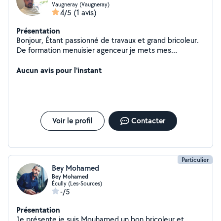
Vaugneray (Vaugneray)
4/5
(1 avis)
Présentation
Bonjour, Étant passionné de travaux et grand bricoleur.
De formation menuisier agenceur je mets mes
compétences à vos services si besoin !!! A bientôt
Aucun avis pour l'instant
Voir le profil
Contacter
Particulier
Bey Mohamed
Bey Mohamed
Écully (Les-Sources)
-/5
Présentation
Je présente je suis Mouhamed un bon bricoleur et