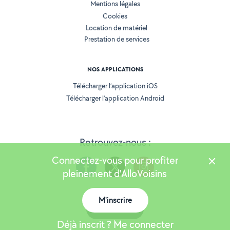
Mentions légales
Cookies
Location de matériel
Prestation de services
NOS APPLICATIONS
Télécharger l’application iOS
Télécharger l’application Android
Retrouvez-nous :
Connectez-vous pour profiter
pleinement d'AlloVoisins
M'inscrire
Version 25.5.3
Carte
Déjà inscrit ? Me connecter