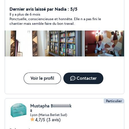
matière, dorure. Projet unique pour relooker vos
meubles ou décorer une pièce.
Dernier avis laissé par Nadia : 5/5
Il y a plus de 6 mois
Ponctuelle, consciencieuse et honnête. Elle n a pas fini le
chantier mais semble faire du bon travail.
Voir le profil
Contacter
Particulier
Mustapha Biiiiiiiiiiiiiik
R
Lyon (Marius Berliet Sud)
4,7/5
(3 avis)