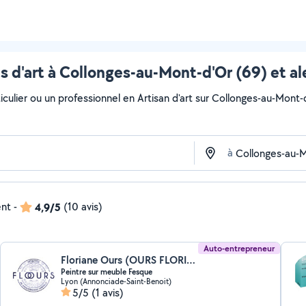
s d'art à Collonges-au-Mont-d'Or (69) et a
culier ou un professionnel en Artisan d'art sur Collonges-au-Mont-d
à
ent
-
4,9/5
(10 avis)
Auto-entrepreneur
Floriane Ours (OURS FLORIANE)
Peintre sur meuble Fesque
Lyon (Annonciade-Saint-Benoit)
5/5
(1 avis)