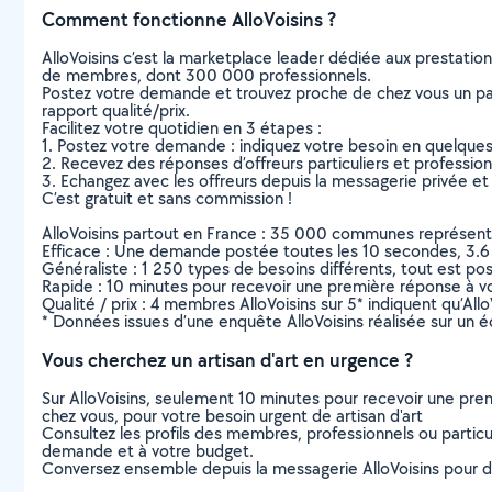
Comment fonctionne AlloVoisins ?
AlloVoisins c’est la marketplace leader dédiée aux prestatio
de membres, dont 300 000 professionnels.
Postez votre demande et trouvez proche de chez vous un parti
rapport qualité/prix.
Facilitez votre quotidien en 3 étapes :
1. Postez votre demande : indiquez votre besoin en quelque
2. Recevez des réponses d’offreurs particuliers et professio
3. Echangez avec les offreurs depuis la messagerie privée et 
C’est gratuit et sans commission !
AlloVoisins partout en France : 35 000 communes représentées 
Efficace : Une demande postée toutes les 10 secondes, 3.6
Généraliste : 1 250 types de besoins différents, tout est poss
Rapide : 10 minutes pour recevoir une première réponse à 
Qualité / prix : 4 membres AlloVoisins sur 5* indiquent qu’All
* Données issues d’une enquête AlloVoisins réalisée sur un é
Vous cherchez un artisan d'art en urgence ?
Sur AlloVoisins, seulement 10 minutes pour recevoir une p
chez vous, pour votre besoin urgent de artisan d'art
Consultez les profils des membres, professionnels ou particuli
demande et à votre budget.
Conversez ensemble depuis la messagerie AlloVoisins pour de