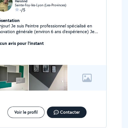
Herolind
Sainte-Foy-lès-Lyon (Les-Provinces)
-/5
ésentation
jour! Je suis Peintre professionnel spécialisé en
novation générale (environ 6 ans d'expérience) Je
us propose mes services pour vos travaux. Au plaisir.
cun avis pour l'instant
Voir le profil
Contacter