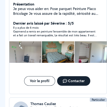
Présentation
Je peux vous aider en: Pose parquet Peinture Placo
Bricolage Je vous assure de la rapidité, sériosité au
travail et de l'efficacité.
Dernier avis laissé par Séverine : 5/5
Il y a plus de 6 mois
Gazmend a remis en peinture l’ensemble de mon appartement
et a fait un travail remarquable, Le résultat est très beau. Il est
agréable, à l’écoute et très professionnel.
Voir le profil
Contacter
Particulier
Thomas Cauliez