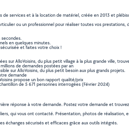
ns de services et à la location de matériel, créée en 2013 et plébi
culier ou un professionnel pour réaliser toutes vos prestations, d
s secondes.
nnels en quelques minutes.
sécurisée et faites votre choix !
sur AlloVoisins, du plus petit village à la plus grande ville, tro
 millions de demandes postées par an
ible sur AlloVoisins, du plus petit besoin aux plus grands projets.
votre demande
oVoisins propose un bon rapport qualité/prix
chantillon de 5 671 personnes interrogées (Février 2024)
remière réponse à votre demande. Postez votre demande et trouve
ers, qui vous ont contacté. Présentation, photos de réalisation, exp
s échanges sécurisés et efficaces grâce aux outils intégrés.