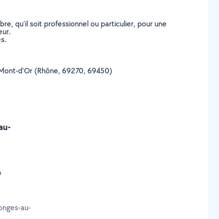
, qu’il soit professionnel ou particulier, pour une
eur.
s.
-au-Mont-d'Or (Rhône, 69270, 69450)
.
au-
à
onges-au-