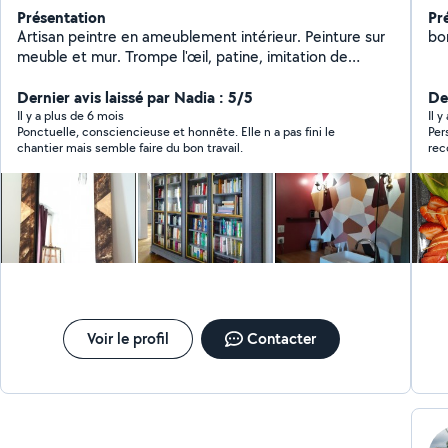
Présentation
Pr
Artisan peintre en ameublement intérieur. Peinture sur
bo
meuble et mur. Trompe l'œil, patine, imitation de
matière, dorure. Projet unique pour relooker vos
meubles ou décorer une pièce.
Dernier avis laissé par Nadia : 5/5
Der
Il y a plus de 6 mois
Il 
Ponctuelle, consciencieuse et honnête. Elle n a pas fini le
Per
chantier mais semble faire du bon travail.
Voir le profil
Contacter