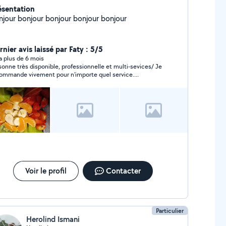
ésentation
njour bonjour bonjour bonjour bonjour
nier avis laissé par Faty : 5/5
y a plus de 6 mois
sonne très disponible, professionnelle et multi-sevices/ Je
recommande vivement pour n'importe quel service....
Voir le profil
Contacter
Particulier
Herolind Ismani