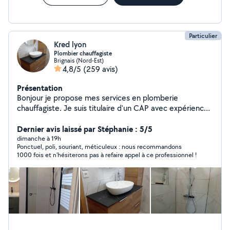
Particulier
Kred lyon
Plombier chauffagiste
Brignais (Nord-Est)
4,8/5
(259 avis)
Présentation
Bonjour je propose mes services en plomberie
chauffagiste. Je suis titulaire d'un CAP avec expérience
dans les domaines suivants : dépannage, installation
sanitaires, robinetterie, débouchage ( wc, baignoire,
Dernier avis laissé par Stéphanie : 5/5
douche), recherche de fuites. Pause d'un réducteur de
dimanche à 19h
Ponctuel, poli, souriant, méticuleux : nous recommandons
pression, tout ce qui concerne le gaz et modification.
1000 fois et n’hésiterons pas à refaire appel à ce professionnel !
Rénovation salle de bain, plomberie, plaquo , carrelage,
faïence, électricité , Je suis joignable et disponible à
tout moment. Devis gratuit.