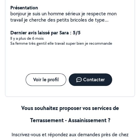
Présentation
bonjour je suis un homme sérieux je respecte mon
travail je cherche des petits bricoles de type
informatique et déménagement , jardinage, livraison,
aide au courses, installation électroménager, nettoyage
Dernier avis laissé par Sara : 5/5
chantier. Je suis encore un boulanger qualifié j'ai une
Il y a plus de 6 mois
Sa femme très gentil elle travail super bien je recommande
expérience 2 ans
Voir le profil
Contacter
Vous souhaitez proposer vos services de
Terrassement - Assainissement ?
Inscrivez-vous et répondez aux demandes près de chez