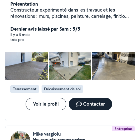
Présentation
Constructeur expérimenté dans les travaux et les
rénovations : murs, piscines, peinture, carrelage, finitions
et services généraux de construction. Travail rapide,
propre et de qualité. Devis gratuit et prix abordables. »
Dernier avis laissé par Sam : 5/5
Il y a 3 mois
très pro
Terrassement
Décaissement de sol
Voir le profil
Contacter
Entreprise
Mike vargiolu
MaçonnerieTerrasemencarrelage