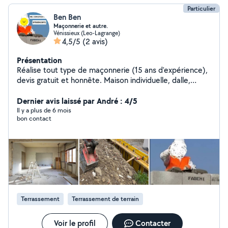
Particulier
Ben Ben
Maçonnerie et autre.
Vénissieux (Leo-Lagrange)
4,5/5
(2 avis)
Présentation
Réalise tout type de maçonnerie (15 ans d'expérience),
devis gratuit et honnête. Maison individuelle, dalle,
terrasse Démolition, enduit, peinture, ponçage,crepi
Joignable directement car je ne pas répondre sur le site
Dernier avis laissé par André : 4/5
merci. 07c88c56c38c72
Il y a plus de 6 mois
bon contact
Terrassement
Terrassement de terrain
Voir le profil
Contacter