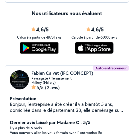
Nos utilisateurs nous évaluent
4,6/5
4,6/5
Calculé à partir de 48731 avis
Calculé à partir de 66000 avis
Auto-entrepreneur
Fabien Calvet (IFC CONCEPT)
Paysagiste / Terrassement
Millery (Millery)
5/5
(2 avis)
Présentation
Bonjour, l'entreprise a été créer il y a bientôt 5 ans,
domiciliée dans le département 38, elle déménage sur
la commune de Millery dans le 69. Cette entreprise est
tout d'abord humaine !! Spécialiste de l'aménagement
Dernier avis laissé par Madame C : 5/5
extérieur, de l'assainissement, du terrassement et de
Il y a plus de 6 mois
Vous pouvez y aller les yeux fermés avec l' entreprise Ifc