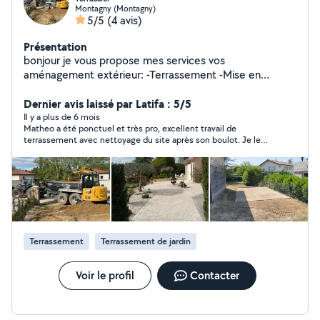
Montagny (Montagny)
5/5
(4 avis)
Présentation
bonjour je vous propose mes services vos
aménagement extérieur: -Terrassement -Mise en
formes -Pose de bordure -Pavage -Dallages -Enrober -
Enrochement
Dernier avis laissé par Latifa : 5/5
Il y a plus de 6 mois
Matheo a été ponctuel et très pro, excellent travail de
terrassement avec nettoyage du site après son boulot. Je le
recommande vivement. Merci pour tout
Terrassement
Terrassement de jardin
Voir le profil
Contacter