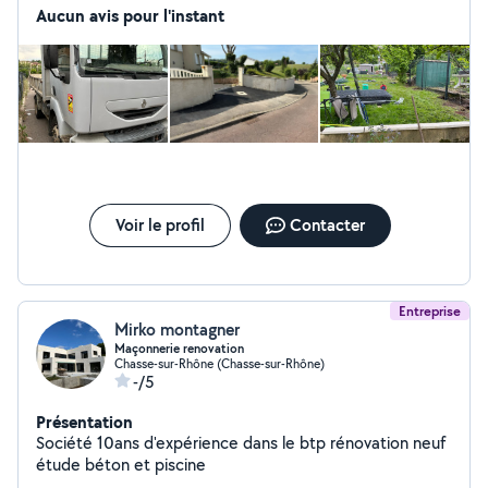
terre végétal criblée, concassées, paveur etc) Prix de
Aucun avis pour l'instant
livraison: 50 ttc 10km autour de Chasse-sur-Rhone et 70
ttc de 10 à 20km autour de Chasse-sur-Rhône. 4 tonnes
de charge maximum par livraison. Prix des matériaux :
Sable: 30 ttc/ tonne Terre végétal criblée : 30
ttc/tonne Concassées 0.31,5: 30ttc/tonne etc Pour
toutes informations complémentaires me contacter par
téléphone ou par mail.
Voir le profil
Contacter
Entreprise
Mirko montagner
Maçonnerie renovation
Chasse-sur-Rhône (Chasse-sur-Rhône)
-/5
Présentation
Société 10ans d'expérience dans le btp rénovation neuf
étude béton et piscine