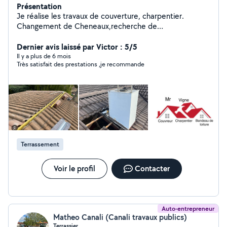
Présentation
Je réalise les travaux de couverture, charpentier.
Changement de Cheneaux,recherche de
fuite,scellements de faîtage , Planche de rive, petits
Dernier avis laissé par Victor : 5/5
travaux de maçonnerie. Travaux à la nacelle possible.
Il y a plus de 6 mois
Très satisfait des prestations ,je recommande
Terrassement
Voir le profil
Contacter
Auto-entrepreneur
Matheo Canali (Canali travaux publics)
Terrassier