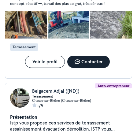
maçonnerie paysagère mais aussi Sourcier, recherche
concept. réactif ++, travail des plus soigné, très sérieux !
de réseaux souterrains. Toute demande est prise au
sérieux, le but est que tout le monde y trouvent sont
compte et bien sûr.. SATISFACTION !!
Terrassement
Voir le profil
Contacter
Auto-entrepreneur
Belgacem Adjal ([ND])
Terrassement
Chasse-sur-Rhône (Chasse-sur-Rhône)
-/5
Présentation
Istp vous propose ces services de terrassement
assainissement évacuation démolition, ISTP vous
propose la livraison de type sde matériaux (ex: sable,