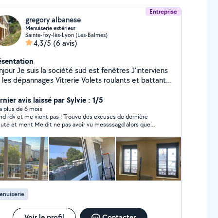
Entreprise
gregory albanese
Menuiserie extérieur
Sainte-Foy-lès-Lyon (Les-Balmes)
4,3/5
(6 avis)
ésentation
ociété sud est fenêtres J'interviens
dépannages Vitrerie Volets roulants et battants
 intérieur extérieur Menuiserie bois aluminium
te de garage Et
nier avis laissé par Sylvie : 1/5
tail
y a plus de 6 mois
dv et me vient pas ! Trouve des excuses de dernière
nt Me dit ne pas avoir vu messssagd alors que
is la confirmation qu’ils avaient été lu ! Ne me demande
e pas mon adresse et me dit être près de chez moi! A fuir !
 fait perdre mon temps et repousser une question plus
urgente !
enuiserie
Voir le profil
Contacter