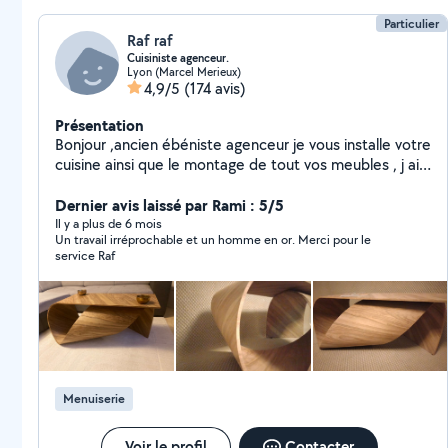
Particulier
Raf raf
Cuisiniste agenceur.
Lyon (Marcel Merieux)
4,9/5
(174 avis)
Présentation
Bonjour ,ancien ébéniste agenceur je vous installe votre
cuisine ainsi que le montage de tout vos meubles , j ai
20 années d'expérience dans la fabrication et le
montage de meubles ainsi que la pose . Toutes les
Dernier avis laissé par Rami : 5/5
photos sont mes propres réalisations et non pas des
Il y a plus de 6 mois
Un travail irréprochable et un homme en or. Merci pour le
photos prise par Google . On ne devient pas cuisiniste
service Raf
du jour au lendemain mais avec des années
d'expérience . PS: je ne repasserai plus derrière des
cuisines mal posées ou des cuisines inachevés merci.
Menuiserie
Voir le profil
Contacter