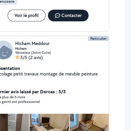
enuiserie
Voir le profil
Contacter
Particulier
Hicham Meddour
Hicham
Vénissieux (Joliot-Curie)
3/5
(2 avis)
ésentation
icolage petit travaux montage de meuble peinture
rnier avis laissé par Dorcas : 5/5
y a plus de 6 mois
s gentil est professionnel