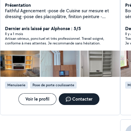
Présentation
Pr
Faithful Agencement -pose de Cuisine sur mesure et
Bonjour, Menuisier
dressing -pose des placoplâtre, finition peinture -
sér
Agencement intérieurs -pose de sol, lino, PVC, bois
pou
Dernier avis laissé par Alphonse : 5/5
tou
De
bonne hum
Il y a 1 mois
Il y
Artisan sérieux, ponctuel et très professionnel. Travail soigné,
Trav
co
conforme à mes attentes. Je recommande sans hésitation.
Co
Po
pla
ajustement
ra
Ins
Ins
Menuiserie
Pose de porte coulissante
M
int
Po
In
Voir le profil
Contacter
po