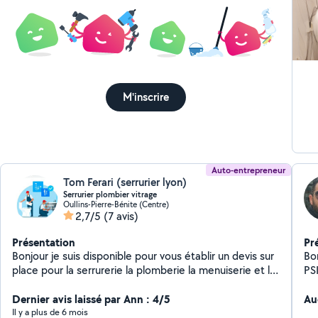
M'inscrire
Auto-entrepreneur
Tom Ferari (serrurier lyon)
Serrurier plombier vitrage
Oullins-Pierre-Bénite (Centre)
2,7/5
(7 avis)
Présentation
Pr
Bonjour je suis disponible pour vous établir un devis sur
Bo
place pour la serrurerie la plomberie la menuiserie et le
PSI
vitrage
co
Dernier avis laissé par Ann : 4/5
sp
Au
ins
Il y a plus de 6 mois