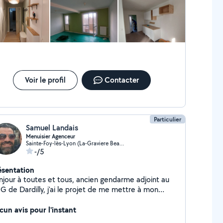
Voir le profil
Contacter
Particulier
Samuel Landais
Menuisier Agenceur
Sainte-Foy-lès-Lyon (La-Graviere Beaunant)
-/5
ésentation
njour à toutes et tous, ancien gendarme adjoint au
G de Dardilly, j'ai le projet de me mettre à mon
mpte en temps que menuisier agenceur. Je me suis
écialisé dans le domaine du Bois. Conception et
cun avis pour l'instant
tallation de Cuisine, je fabrique votre dressing sur