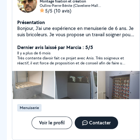
Montage fixation et création
Oullins-Pierre-Bénite (Claveliere-Malletiere)
5/5
(10 avis)
Présentation
Bonjour, J'ai une expérience en menuiserie de 6 ans. Je
suis bricoleurs. Je vous propose un travail soigner pour
tous type de montage, démontage de meuble, pose
des lustres, rideaux et tous type de bricolages...
Dernier avis laissé par Marcia : 5/5
Cordialement,
Il y a plus de 6 mois
Très contente d'avoir fait ce projet avec Anis. Très soigneux et
réactif, il est force de proposition et de conseil afin de faire un
bon travail, en plus d'être quelqu'un de sympathique. Ça ne sera
pas le dernier projet avec lui!
Menuiserie
Voir le profil
Contacter