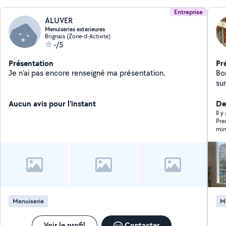
Entreprise
ALUVER
Menuiseries exterieures
Brignais (Zone-d-Activite)
-/5
Présentation
Pr
Je n'ai pas encore renseigné ma présentation.
Bonjour Je suis la s
sur les 
Stores
Aucun avis pour l'instant
pvc Pergolas Neuf et rénovation Por
Der
por
Il 
Prend r
minute et me
j’ava
mem
M’a
qu’
Menuiserie
M
Voir le profil
Contacter