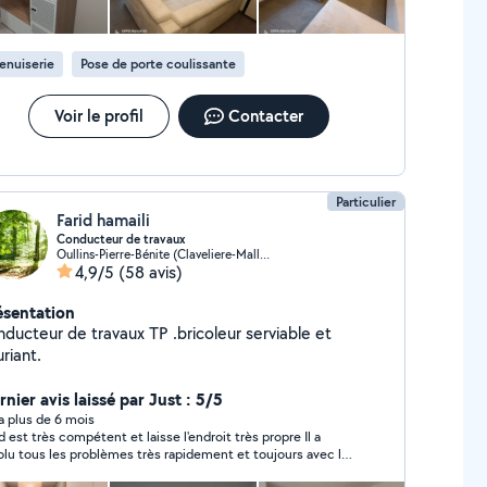
enuiserie
Pose de porte coulissante
Voir le profil
Contacter
Particulier
Farid hamaili
Conducteur de travaux
Oullins-Pierre-Bénite (Claveliere-Malletiere)
4,9/5
(58 avis)
ésentation
nducteur de travaux TP .bricoleur serviable et
riant.
nier avis laissé par Just : 5/5
y a plus de 6 mois
id est très compétent et laisse l'endroit très propre Il a
olu tous les problèmes très rapidement et toujours avec le
rire Merci Farid