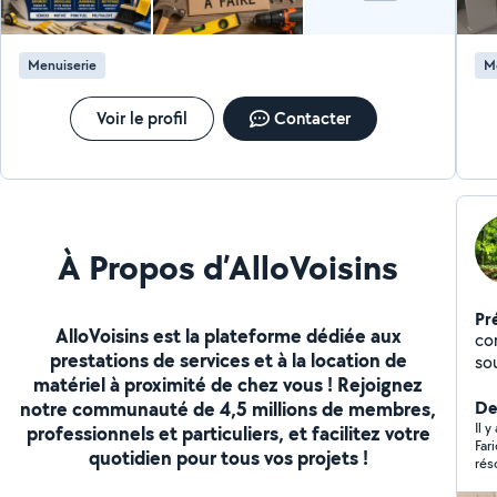
Menuiserie
M
Voir le profil
Contacter
À Propos d’AlloVoisins
Pr
AlloVoisins est la plateforme dédiée aux
co
prestations de services et à la location de
sou
matériel à proximité de chez vous ! Rejoignez
notre communauté de 4,5 millions de membres,
Der
Il 
professionnels et particuliers, et facilitez votre
Far
quotidien pour tous vos projets !
rés
sou