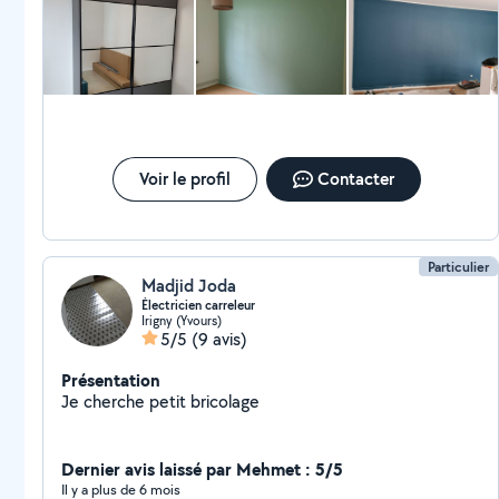
Voir le profil
Contacter
Particulier
Madjid Joda
Électricien carreleur
Irigny (Yvours)
5/5
(9 avis)
Présentation
Je cherche petit bricolage
Dernier avis laissé par Mehmet : 5/5
Il y a plus de 6 mois