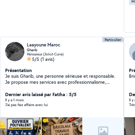
M
Particulier
Laayoune Maroc
Gharib
Vénissieux (Joliot-Curie)
5/5
(1 avis)
Présentation
Pr
Je suis Gharib, une personne sérieuse et responsable.
Br
Je propose mes services avec professionnalisme,
honnêteté et respect des délais. Mon objectif est de
satisfaire les clients en offrant un travail de qualité à un
Dernier avis laissé par Fatiha : 5/5
De
prix raisonnable. N'hésitez pas à me contacter pour
Il y a 1 mois
Il 
J’ai pas fais affaire avec lui
Trè
toute information.