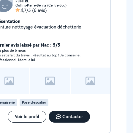
PEINTRE
Oullins-Pierre-Bénite (Centre-Sud)
4,7/5
(6 avis)
ésentation
inture nettoyage évacuation déchetterie
rnier avis laissé par Nac : 5/5
y a plus de 6 mois
 satisfait du travail. Résultat au top ! Je conseille.
fessionnel. Merci à lui
enuiserie
Pose d'escalier
Voir le profil
Contacter