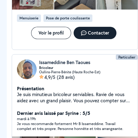
Menuiserie
Pose de porte coulissante
Voir le profil
Contacter
Particulier
Issameddine Ben Taoues
Bricoleur
Oullins-Pierre-Bénite (Haute Roche-Est)
4,9/5
(28 avis)
Présentation
Je suis minutieux bricoleur serviables. Ravie de vous
aidez avec un grand plaisir. Vous pouvez compter sur
moi pour faire des travaux de peinture montage de
meubles récupérer des objets dans les magasins. Je
Dernier avis laissé par Syrine : 5/5
suis à votre service.
mardi à 19h
Je vous recommande fortement Mr B Issameddine. Travail
complet et très propre. Personne honnête et très arrangeante.