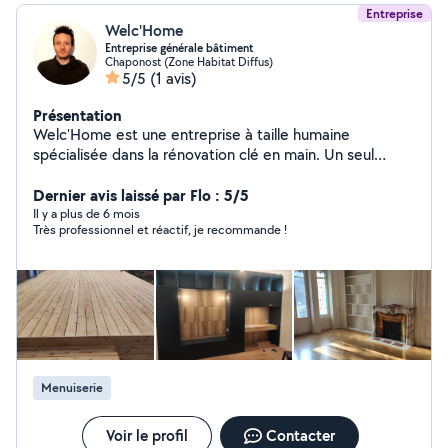
Entreprise
Welc'Home
Entreprise générale bâtiment
Chaponost (Zone Habitat Diffus)
5/5
(1 avis)
Présentation
Welc'Home est une entreprise à taille humaine
spécialisée dans la rénovation clé en main. Un seul
interlocuteur pour tous les travaux de la maison.
L'exigence, la qualité et le service sont des valeurs que
Dernier avis laissé par Flo : 5/5
l'entreprise tient à coeur. Avec une expérience de plus
Il y a plus de 6 mois
Très professionnel et réactif, je recommande !
de 10 ans dans le métier, Welc'Home apporte une vision
globale des travaux et accompagne ses clients dans le
respect des règles de l'art et du cahier des charges.
Menuiserie
Voir le profil
Contacter