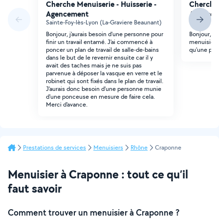
Cherche Menuiserie - Huisserie -
Cherche 
Agencement
Agencem
Sainte-Foy-lès-Lyon (La-Graviere Beaunant)
Brindas
Bonjour, j'aurais besoin d'une personne pour
Bonjour, j
finir un travail entamé. J'ai commencé à
menuisier 
poncer un plan de travail de salle-de-bains
qu'une por
dans le but de le revernir ensuite car il y
avait des taches mais je ne suis pas
parvenue à déposer la vasque en verre et le
robinet qui sont fixés dans le plan de travail.
J'aurais donc besoin d'une personne munie
d'une ponceuse en mesure de faire cela.
Merci d'avance.
Prestations de services
Menuisiers
Rhône
Craponne
Menuisier à Craponne : tout ce qu’il
faut savoir
Comment trouver un menuisier à Craponne ?