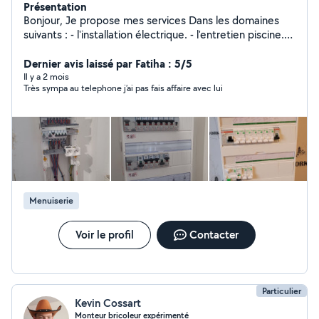
Présentation
Bonjour, Je propose mes services Dans les domaines
suivants : - l'installation électrique. - l'entretien piscine.
j'apporte mon point de vue et répond selon les besoins
de chacun.
Dernier avis laissé par Fatiha : 5/5
Il y a 2 mois
Très sympa au telephone j’ai pas fais affaire avec lui
Menuiserie
Voir le profil
Contacter
Particulier
Kevin Cossart
Monteur bricoleur expérimenté