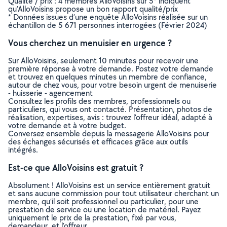
Qualité / prix : 4 membres AlloVoisins sur 5* indiquent
qu’AlloVoisins propose un bon rapport qualité/prix
* Données issues d’une enquête AlloVoisins réalisée sur un
échantillon de 5 671 personnes interrogées (Février 2024)
Vous cherchez un menuisier en urgence ?
Sur AlloVoisins, seulement 10 minutes pour recevoir une
première réponse à votre demande. Postez votre demande
et trouvez en quelques minutes un membre de confiance,
autour de chez vous, pour votre besoin urgent de menuiserie
- huisserie - agencement
Consultez les profils des membres, professionnels ou
particuliers, qui vous ont contacté. Présentation, photos de
réalisation, expertises, avis : trouvez l'offreur idéal, adapté à
votre demande et à votre budget.
Conversez ensemble depuis la messagerie AlloVoisins pour
des échanges sécurisés et efficaces grâce aux outils
intégrés.
Est-ce que AlloVoisins est gratuit ?
Absolument ! AlloVoisins est un service entièrement gratuit
et sans aucune commission pour tout utilisateur cherchant un
membre, qu’il soit professionnel ou particulier, pour une
prestation de service ou une location de matériel. Payez
uniquement le prix de la prestation, fixé par vous,
demandeur, et l’offreur.