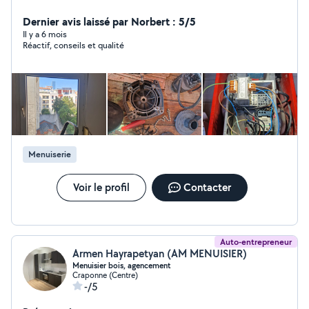
dépannage, motorisation, automatisme, mécanique,
pneumatiques. Mes dommaines sont donc : -
Dernier avis laissé par Norbert : 5/5
Automatisme ( portail, volet, store, etc) Réparation
Il y a 6 mois
Réactif, conseils et qualité
moteur somfy, bubendorf, Nice,etc - Motorisation (
pompe piscine, relevage, etc) - Système mecanique -
Instalation: Electrique, sanitaire, cuisine,SDB -
Electroménager Pret a vous rendre service Ouvert à
toute proposition
Menuiserie
Voir le profil
Contacter
Auto-entrepreneur
Armen Hayrapetyan (AM MENUISIER)
Menuisier bois, agencement
Craponne (Centre)
-/5