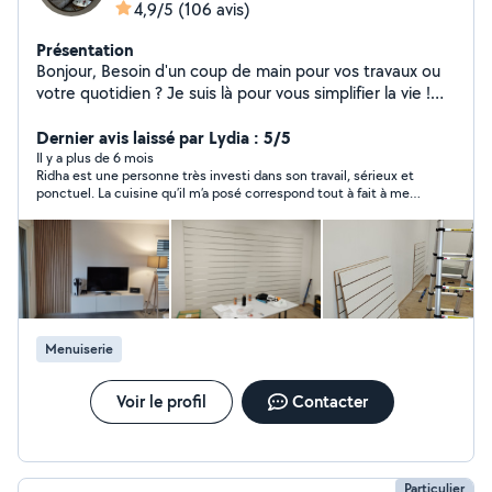
4,9/5
(106 avis)
Présentation
Bonjour, Besoin d'un coup de main pour vos travaux ou
votre quotidien ? Je suis là pour vous simplifier la vie !
Polyvalent, sérieux et toujours de bonne humeur, je vous
propose mes services pour : Nettoyage (maison,
Dernier avis laissé par Lydia : 5/5
appartement, fin de chantier) Montage de meubles
Il y a plus de 6 mois
Ridha est une personne très investi dans son travail, sérieux et
Entretien des espaces verts Petits travaux d'électricité
ponctuel. La cuisine qu’il m’a posé correspond tout à fait à mes
et de plomberie Peinture et pose de parquet Entretien
attentes, très professionnel. Prix raisonnable. Je suis ravie de la
de climatisation Aide à la personne (courses, petits
pose de ma cuisine. Je vous le recommande. Je vous remercie
services, accompagnement)
infiniment.
Menuiserie
Voir le profil
Contacter
Particulier