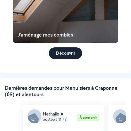
J'aménage mes combles
Découvrir
Dernières demandes pour Menuisiers à Craponne
(69) et alentours
Nathalie A.
A
À convenir
postée à 11:47
p