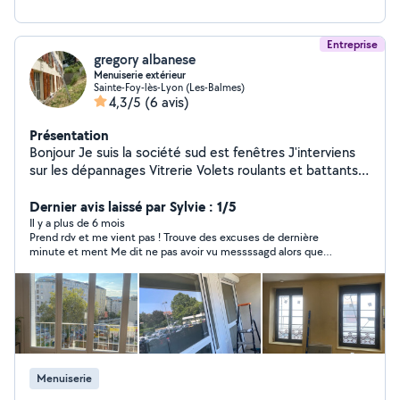
Entreprise
gregory albanese
Menuiserie extérieur
Sainte-Foy-lès-Lyon (Les-Balmes)
4,3/5
(6 avis)
Présentation
Bonjour Je suis la société sud est fenêtres J'interviens
sur les dépannages Vitrerie Volets roulants et battants
Stores intérieur extérieur Menuiserie bois aluminium pvc
Dernier avis laissé par Sylvie : 1/5
Pergolas Neuf et rénovation Porte de garage Et portail
Il y a plus de 6 mois
Prend rdv et me vient pas ! Trouve des excuses de dernière
minute et ment Me dit ne pas avoir vu messssagd alors que
j’avais la confirmation qu’ils avaient été lu ! Ne me demande
meme pas mon adresse et me dit être près de chez moi! A fuir !
M’a fait perdre mon temps et repousser une question plus
qu’urgente !
Menuiserie