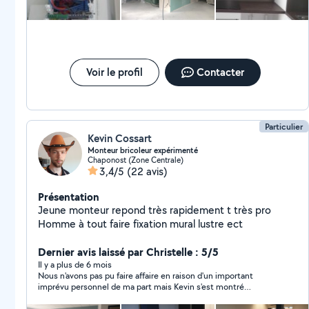
Voir le profil
Contacter
Particulier
Kevin Cossart
Monteur bricoleur expérimenté
Chaponost (Zone Centrale)
3,4/5
(22 avis)
Présentation
Jeune monteur repond très rapidement t très pro
Homme à tout faire fixation mural lustre ect
Dernier avis laissé par Christelle : 5/5
Il y a plus de 6 mois
Nous n'avons pas pu faire affaire en raison d'un important
imprévu personnel de ma part mais Kevin s'est montré
disponible pour répondre à ma demande pour le prêt d'un outil
de bricolage.