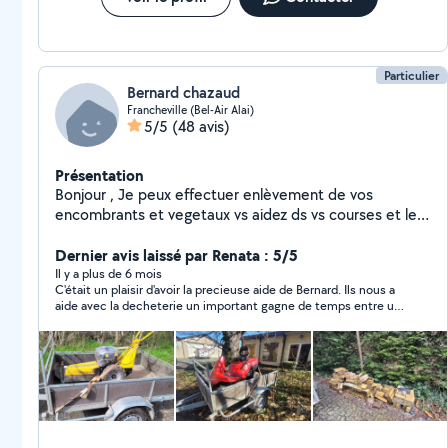
Particulier
Bernard chazaud
Francheville (Bel-Air Alai)
5/5
(48 avis)
Présentation
Bonjour , Je peux effectuer enlèvement de vos
encombrants et vegetaux vs aidez ds vs courses et le
nettoyage de vos espace extérieurs et intérieures
Possede une remorque, et autres matériels . Personne
Dernier avis laissé par Renata : 5/5
ponctuelle
Il y a plus de 6 mois
C'était un plaisir d'avoir la precieuse aide de Bernard. Ils nous a
aide avec la decheterie un important gagne de temps entre un
déménagement et un bebe. Je recommande vivement.