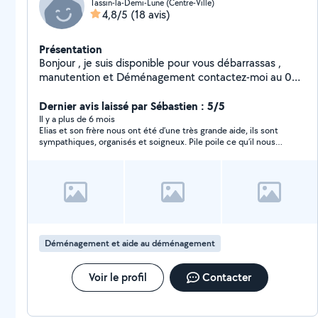
Tassin-la-Demi-Lune (Centre-Ville)
4,8/5
(18 avis)
Présentation
Bonjour , je suis disponible pour vous débarrassas ,
manutention et Déménagement contactez-moi au 06-
01-37-07-93 directement
Dernier avis laissé par Sébastien : 5/5
Il y a plus de 6 mois
Elias et son frère nous ont été d’une très grande aide, ils sont
sympathiques, organisés et soigneux. Pile poile ce qu’il nous
fallait pour nous aider à décharger notre camion. Merci encore
à vous deux !
Déménagement et aide au déménagement
Voir le profil
Contacter