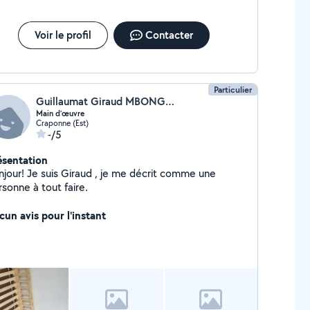
Voir le profil
Contacter
Particulier
Guillaumat Giraud MBONGO ODICKA
Main d’œuvre
Craponne (Est)
-/5
ésentation
njour! Je suis Giraud , je me décrit comme une
sonne à tout faire.
cun avis pour l'instant