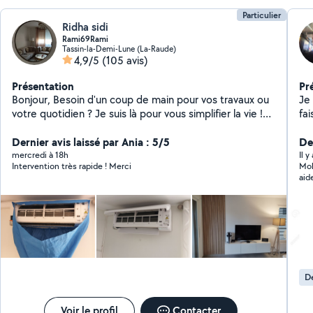
Particulier
Ridha sidi
Rami69Rami
Tassin-la-Demi-Lune (La-Raude)
4,9/5
(105 avis)
Présentation
Pr
Bonjour, Besoin d'un coup de main pour vos travaux ou
Je 
votre quotidien ? Je suis là pour vous simplifier la vie !
fais 
Polyvalent, sérieux et toujours de bonne humeur, je
déchargem
vous propose mes services pour : Nettoyage (maison,
Dernier avis laissé par Ania : 5/5
Je
Der
appartement, fin de chantier) Montage de meubles
lyo
mercredi à 18h
Il 
Intervention très rapide ! Merci
Mok
Entretien des espaces verts Petits travaux d'électricité
aid
et de plomberie Peinture et pose de parquet Entretien
1er
de climatisation Aide à la personne (courses, petits
services, accompagnement)
D
Voir le profil
Contacter