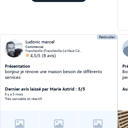
Particulier
Ludovic marcel
Commercial
Francheville (Francheville-Le-Haut-Centre)
4,5/5
(8 avis)
Présentation
Pr
bonjour je rénove une maison besoin de différents
Bo
services
per
Dernier avis laissé par Marie Astrid : 5/5
Au
Il y a 5 mois
Très serviable et réactif