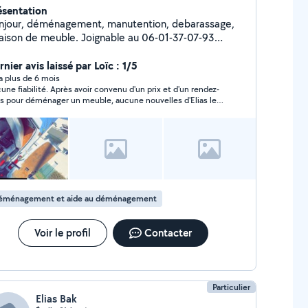
ésentation
njour, déménagement, manutention, debarassage,
on de meuble. Joignable au 06-01-37-07-93
ntactez moi directement
nier avis laissé par Loïc : 1/5
y a plus de 6 mois
une fiabilité. Après avoir convenu d'un prix et d'un rendez-
s pour déménager un meuble, aucune nouvelles d'Elias le
r J. Après plusieurs relances il me répond a peine par SMS et
 jamais décroché son téléphone. A fuir !
éménagement et aide au déménagement
Voir le profil
Contacter
Particulier
Elias Bak