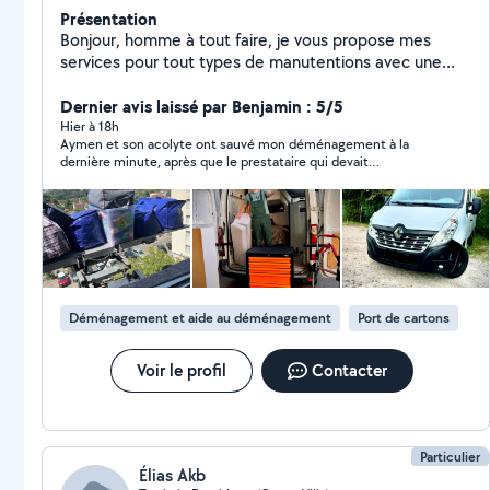
Présentation
Bonjour, homme à tout faire, je vous propose mes
services pour tout types de manutentions avec une
équipe expérimentés, à votre service 7 jours sur 7, 24h
sur 24h à Lyon et dans toute la France. ️Avec ou sans
Dernier avis laissé par Benjamin : 5/5
main d'œuvre et possibilité de changer de pays. Vous
Hier à 18h
Aymen et son acolyte ont sauvé mon déménagement à la
pouvez me joindre à n'importe quel moment.
dernière minute, après que le prestataire qui devait
initialement m’aider a annulé seulement 30 minutes avant le
début de la prestation. Et finalement, c’est sûrement mieux
comme ça vu la qualité de leur travail ! Tout était impeccable :
aucune casse, un vrai professionnalisme, et des meubles
parfois extrêmement lourds à porter sur 5 étages en descente
puis 4 étages en montée… Franchement, chapeau ! Un
immense merci à tous les deux, vous avez été incroyables et
avez vraiment sauvé mon déménagement ! 🙏
Déménagement et aide au déménagement
Port de cartons
Voir le profil
Contacter
Particulier
Élias Akb