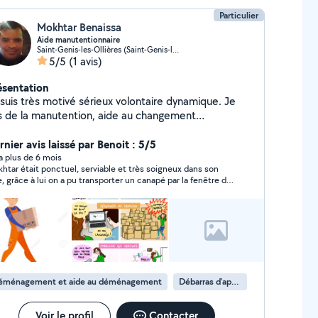
Particulier
Mokhtar Benaissa
Aide manutentionnaire
Saint-Genis-les-Ollières (Saint-Genis-les-Ollières)
5/5
(1 avis)
ésentation
suis très motivé sérieux volontaire dynamique. Je
de la manutention, aide au changement
ent, déballage palette, aide au rangement.
 me déplace en transport en commun sur la région
nier avis laissé par Benoit : 5/5
nnaise.
y a plus de 6 mois
htar était ponctuel, serviable et très soigneux dans son
e, grâce à lui on a pu transporter un canapé par la fenêtre du
 étage sans encombres, encore merci !
éménagement et aide au déménagement
Débarras d'appartement
Voir le profil
Contacter