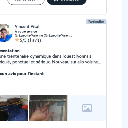
Particulier
Vincent Vital
À votre service
Grézieu-la-Varenne (Grézieu-la-Varenne)
5/5
(1 avis)
ésentation
une trentenaire dynamique dans l'ouest lyonnais,
iculé, ponctuel et sérieux. Nouveau sur allo voisins !
utre plateforme avec 100 avis 5/5 en anglais si
sireux de voir mes références et mon sérieux)
cun avis pour l'instant
n'hésitez pas à demander. À très vite!