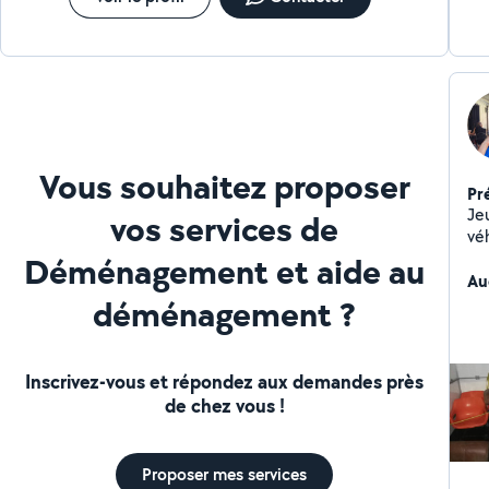
Vous souhaitez proposer
Pr
Je
vos services de
véh
( a
Déménagement et aide au
dé
Au
déménagement ?
Inscrivez-vous et répondez aux demandes près
de chez vous !
Proposer mes services