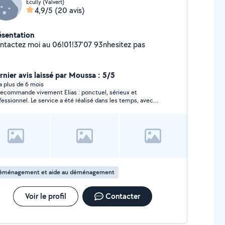
Écully (Valvert)
4,9/5
(20 avis)
ésentation
ntactez moi au 06!01!37'07 93nhesitez pas
rnier avis laissé par Moussa : 5/5
y a plus de 6 mois
recommande vivement Elias : ponctuel, sérieux et
fessionnel. Le service a été réalisé dans les temps, avec
ucoup de soin.
éménagement et aide au déménagement
Voir le profil
Contacter