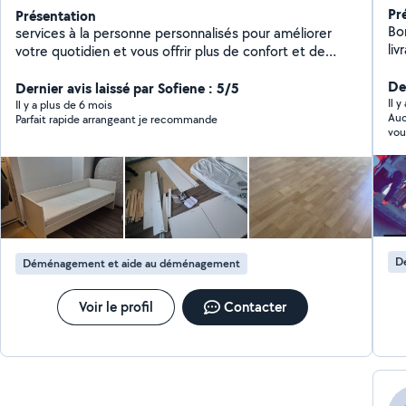
Pr
Présentation
Bo
services à la personne personnalisés pour améliorer
livrais
votre quotidien et vous offrir plus de confort et de
co
tranquillité. Débarras,Montage meuble en kit, Aide à la
Der
manutention ect...
Dernier avis laissé par Sofiene : 5/5
Il 
Il y a plus de 6 mois
Auc
Parfait rapide arrangeant je recommande
vou
jou
n'a
D
Déménagement et aide au déménagement
Voir le profil
Contacter