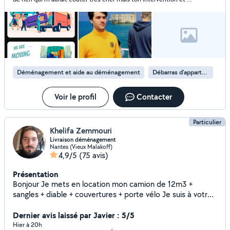
gentillesse m ont bien aider
Déménagement et aide au déménagement
Débarras d'appartement
Voir le profil
Contacter
Particulier
Khelifa Zemmouri
Livraison déménagement
Nantes (Vieux Malakoff)
4,9/5
(75 avis)
Présentation
Bonjour Je mets en location mon camion de 12m3 +
sangles + diable + couvertures + porte vélo Je suis à votre
disposition pour tout renseignement complémentaire A
bientôt
Dernier avis laissé par Javier : 5/5
Hier à 20h