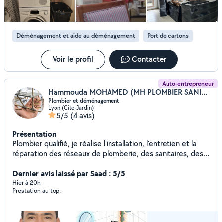
Déménagement et aide au déménagement
Port de cartons
Voir le profil
Contacter
Auto-entrepreneur
Hammouda MOHAMED (MH PLOMBIER SANITAIRE ET CH)
Plombier et déménagement
Lyon (Cite-Jardin)
5/5
(4 avis)
Présentation
Plombier qualifié, je réalise l'installation, l'entretien et la
réparation des réseaux de plomberie, des sanitaires, des
canalisations et des équipements de chauffage. Je sais lire
les plans, diagnostiquer les pannes et intervenir
Dernier avis laissé par Saad : 5/5
efficacement dans le respect des normes de sécurité.
Hier à 20h
Prestation au top.
Sérieux, autonome, ponctuel et motivé, je travaille aussi
bien en équipe que de manière indépendante et je
m'adapte rapidement aux exigences du chantier.