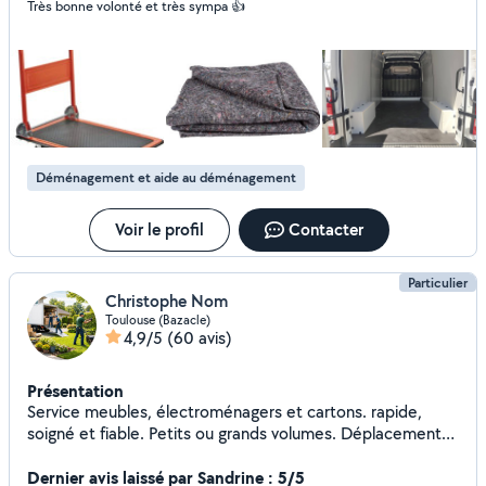
Très bonne volonté et très sympa 👍
Déménagement et aide au déménagement
Voir le profil
Contacter
Particulier
Christophe Nom
Toulouse (Bazacle)
4,9/5
(60 avis)
Présentation
Service meubles, électroménagers et cartons. rapide,
soigné et fiable. Petits ou grands volumes. Déplacements
courte ou longue distance. Entretien des haies pelouse et
nettoyage
Dernier avis laissé par Sandrine : 5/5