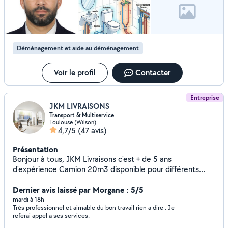
Déménagement et aide au déménagement
Voir le profil
Contacter
Entreprise
JKM LIVRAISONS
Transport & Multiservice
Toulouse (Wilson)
4,7/5
(47 avis)
Présentation
Bonjour à tous, JKM Livraisons c'est + de 5 ans
d'expérience Camion 20m3 disponible pour différents
services tel que : - Livraisons (meuble, canapé, électro,
etc) - Transport (déménagement, débarras) - Montage &
Dernier avis laissé par Morgane : 5/5
Installation (tout types) Dynamique et professionnel, nous
mardi à 18h
Très professionnel et aimable du bon travail rien a dire . Je
proposons un service de qualité en essayant de s'adapter
referai appel a ses services.
à votre budget, si vous avez la moindre question n'hésitez