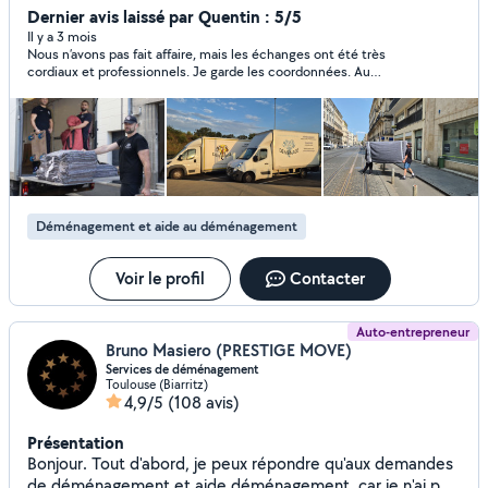
Bordeaux, et dans toute la France, avec une équipe de
Dernier avis laissé par Quentin : 5/5
professionnels aguerris. Précision, communication et
Il y a 3 mois
Nous n’avons pas fait affaire, mais les échanges ont été très
bienveillance sont au cœur de notre service. Aucune
cordiaux et professionnels. Je garde les coordonnées. Au
communication de prix ne se fera par simple échange de
plaisir. Merci à vous.
messages via l'application, un devis de déménagement
doit être précis, et se fait donc uniquement par
téléphone. Au plaisir de travailler avec vous, Samuel
Entreprise Sam'déménage - Le déménagement en
conscience
Déménagement et aide au déménagement
Voir le profil
Contacter
Auto-entrepreneur
Bruno Masiero (PRESTIGE MOVE)
Services de déménagement
Toulouse (Biarritz)
4,9/5
(108 avis)
Présentation
Bonjour. Tout d'abord, je peux répondre qu'aux demandes
de déménagement et aide déménagement, car je n'ai pas