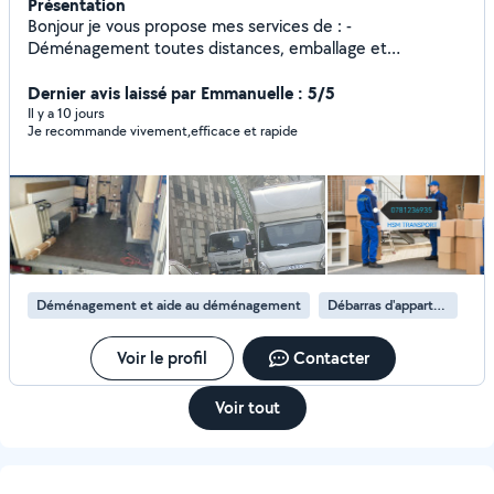
Présentation
Bonjour je vous propose mes services de : -
Déménagement toutes distances, emballage et
protection des biens/démontage /remontage du mobilier.
- débarras complet maison/garage/cave/grenier/ grange
Dernier avis laissé par Emmanuelle : 5/5
ect... -Prix attractif Devis gratuit N'hésiter pas a me
Il y a 10 jours
Je recommande vivement,efficace et rapide
contacté sur mon numéro svp. Disponible 24/24, à bientôt
Déménagement et aide au déménagement
Débarras d'appartement
Voir le profil
Contacter
Voir tout