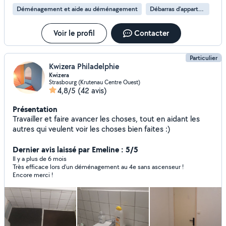
expérience et à mes nombreux avis positifs vous pouvez
Déménagement et aide au déménagement
Débarras d'appartement
compter sur quelqu un de motive, honnête et appliquée
N'hésitez pas à me contacter pour discuter de vos
besoins ,et je serai ravie, de vous aider dans vos projets.
Voir le profil
Contacter
Particulier
Kwizera Philadelphie
Kwizera
Strasbourg (Krutenau Centre Ouest)
4,8/5
(42 avis)
Présentation
Travailler et faire avancer les choses, tout en aidant les
autres qui veulent voir les choses bien faites :)
Dernier avis laissé par Emeline : 5/5
Il y a plus de 6 mois
Très efficace lors d’un déménagement au 4e sans ascenseur !
Encore merci !