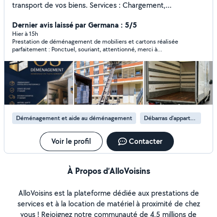
transport de vos biens. Services : Chargement,
déchargement, mise à disposition monte-meubles pour
faire monter ou descendre des meubles et des objets
Dernier avis laissé par Germana : 5/5
volumineux par l'extérieur d'un bâtiment. Atouts : Efficace,
Hier à 15h
Prestation de déménagement de mobiliers et cartons réalisée
soigneux et habitué aux charges lourdes. Contactez-moi
parfaitement : Ponctuel, souriant, attentionné, merci à
pour un déménagement en toute sérénité ! Zéro
Ousmane et son collègue pour le job ! Je recommande avec
7.58.88.55.41
plaisir
Déménagement et aide au déménagement
Débarras d'appartement
Voir le profil
Contacter
À Propos d’AlloVoisins
AlloVoisins est la plateforme dédiée aux prestations de
services et à la location de matériel à proximité de chez
vous ! Rejoignez notre communauté de 4,5 millions de