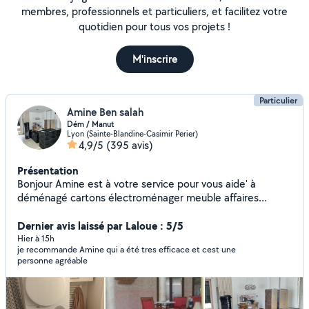
membres, professionnels et particuliers, et facilitez votre
quotidien pour tous vos projets !
M'inscrire
Particulier
Amine Ben salah
Dém / Manut
Lyon (Sainte-Blandine-Casimir Perier)
4,9/5
(395 avis)
Présentation
Bonjour Amine est à votre service pour vous aide' à
déménagé cartons électroménager meuble affaires
personnel ou colis quelques soit escalier ou ascenseur
Montage et démontage Protection des affaires Travail en
Dernier avis laissé par Laloue : 5/5
toute sécurité et plein de confiance pour vous satisfaire
Hier à 15h
je recommande Amine qui a été tres efficace et cest une
Débarrasser encombrants . Évacuation déchets gravats
personne agréable
Livraison manutention et transport de colis 7 jours / 7
Disponible à tout moment Merci Amine