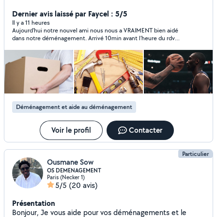
Nettoyage ( jardin, voiture, Maison, vitre,...) - Aide à la
personne ( course,...) Moyen de déplacement : vélo /
Dernier avis laissé par Faycel : 5/5
moto selon la distance Disponible et ce même le Soir Ce
Il y a 11 heures
Aujourd’hui notre nouvel ami nous nous a VRAIMENT bien aidé
serait avec plaisir que je vous aiderai
dans notre déménagement. Arrivé 10min avant l’heure du rdv
et directement mis au travail ce jeune homme est d’un sérieux
et d’une qualité exceptionnelle. Porter des mobiliers lourds
sous cette chaleur sans faillir ou se plaindre ni diminuer le
rythme, au point où je l’obligeais à s’arrêter pour s’hydrater. Une
jeune homme avec d’excellentes valeurs que je recommande
1000 fois! Merci Romain pour cette aide précieuse et
qualitative.
Déménagement et aide au déménagement
Voir le profil
Contacter
Particulier
Ousmane Sow
OS DEMENAGEMENT
Paris (Necker 1)
5/5
(20 avis)
Présentation
Bonjour, Je vous aide pour vos déménagements et le