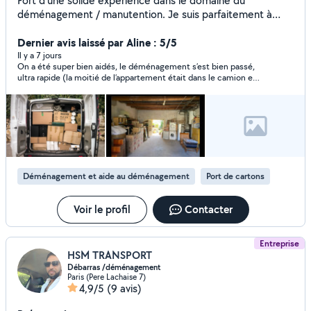
Fort d'une solide expérience dans le domaine du
déménagement / manutention. Je suis parfaitement à
l'aise avec ce type de mission. Disponible à tout moment,
je me tiens prêt à vous apporter mon aide. N'hésitez pas à
Dernier avis laissé par Aline : 5/5
me contacter pour toute informations.
Il y a 7 jours
On a été super bien aidés, le déménagement s’est bien passé,
ultra rapide (la moitié de l’appartement était dans le camion en
15min) et en plus Joe et Boris ont été parfaits, ils ne
semblaient même pas fatigués sous la canicule et étaient
délicats avec les paquets, c’est le meilleur déménagement
qu’on ait eu, alors que par le passé on a déjà testé les grosses
boites dans le domaine du déménagement : là rien à voir c’était
mille fois mieux !!! Chapeau, on vous les recommande
vivement
Déménagement et aide au déménagement
Port de cartons
Voir le profil
Contacter
Entreprise
HSM TRANSPORT
Débarras /déménagement
Paris (Pere Lachaise 7)
4,9/5
(9 avis)