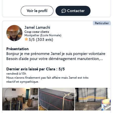
Voir le profil
Contacter
Particulier
Jamel Lamachi
Coup coeur clients
Montpellier (Ecole Normale)
5/5
(303 avis)
Présentation
Bonjour je me prénomme Jamel je suis pompier volontaire
Besoin d'aide pour votre déménagement manutention,
chargement ou déchargement ? Sérieux, ponctuel, et
soigneux, je mets mon expérience à votre service pour
Dernier avis laissé par Clara : 5/5
vous aider efficacement que ce soit avec ascenseur ou
vendredi à 15h
Nous n’avons finalement pas fait affaire mais Jamel est très
par escalier. Je prends soin de vos meubles et de vos
réactif et sympathique.
affaires comme si c'est les miens, avec organisation et
respect. Mon objectif est simple: faciliter le travail et vous
offrir un service , rapide et sans stress : aide au
déménagement : chargement/ déchargement :port de
meube/électroménager : manutention de tout type :
Disponible et à écouter de vos besoins Grâce à mon