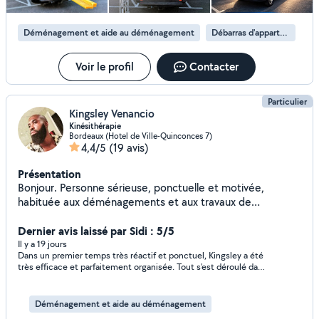
Déménagement et aide au déménagement
Débarras d'appartement
Voir le profil
Contacter
Particulier
Kingsley Venancio
Kinésithérapie
Bordeaux (Hotel de Ville-Quinconces 7)
4,4/5
(19 avis)
Présentation
Bonjour. Personne sérieuse, ponctuelle et motivée,
habituée aux déménagements et aux travaux de
manutention. Sportif, avec une bonne endurance
physique, je travaille efficacement, avec soin et dans la
Dernier avis laissé par Sidi : 5/5
bonne humeur. Au plaisir de vous aider.
Il y a 19 jours
Dans un premier temps très réactif et ponctuel, Kingsley a été
très efficace et parfaitement organisée. Tout s'est déroulé dans
les meilleures conditions, avec soin et rapidité. Sa bonne
humeur a vraiment fait la différence. Je le recommande.
Déménagement et aide au déménagement