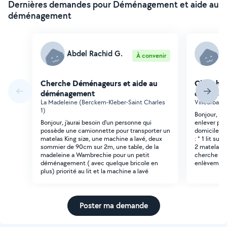
Dernières demandes pour Déménagement et aide au
déménagement
Abdel Rachid G.
C
À convenir
Cherche Déménageurs et aide au
Cherche 
déménagement
déménag
La Madeleine (Berckem-Kleber-Saint Charles
Villeurban
1)
Bonjour, J
Bonjour, j'aurai besoin d'un personne qui
enlever pl
possède une camionnette pour transporter un
domicile à 
matelas King size, une machine a lavé, deux
: * 1 lit su
sommier de 90cm sur 2m, une table, de la
2 matelas, 
madeleine a Wambrechie pour un petit
cherche que
déménagement ( avec quelque bricole en
enlèvement 
plus) priorité au lit et la machine a lavé
Poster ma demande