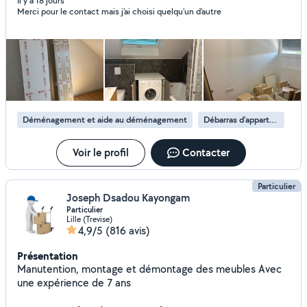
déménagement Intervention rapide 7j/7 Travail sérieux,
Il y a 18 jours
Merci pour le contact mais j'ai choisi quelqu'un d'autre
tarifs transparents et devis gratuit. Strasbourg et alentours
Envoyez-moi quelques photos de ce que vous souhaitez
transporter ou débarrasser pour obtenir un devis rapide.
Déménagement et aide au déménagement
Débarras d'appartement
Voir le profil
Contacter
Particulier
Joseph Dsadou Kayongam
Particulier
Lille (Trevise)
4,9/5
(816 avis)
Présentation
Manutention, montage et démontage des meubles Avec
une expérience de 7 ans