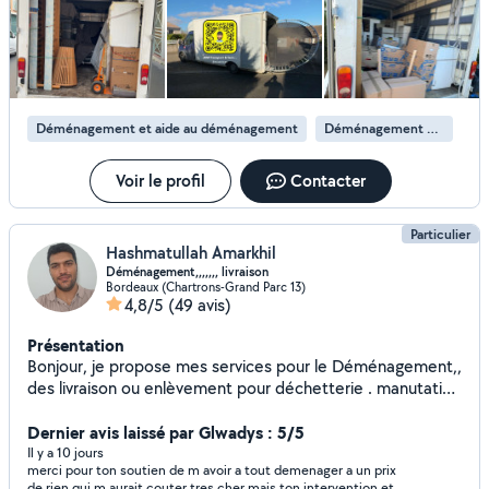
pas je me ferais un plaisir de vous répondre.
Déménagement et aide au déménagement
Déménagement de maison
Voir le profil
Contacter
Particulier
Hashmatullah Amarkhil
Déménagement,,,,,,, livraison
Bordeaux (Chartrons-Grand Parc 13)
4,8/5
(49 avis)
Présentation
Bonjour, je propose mes services pour le Déménagement,,
des livraison ou enlèvement pour déchetterie . manutation
je suis disponible 7j/7. 24h24 Merci bcp
Dernier avis laissé par Glwadys : 5/5
Il y a 10 jours
merci pour ton soutien de m avoir a tout demenager a un prix
de rien qui m aurait couter tres cher mais ton intervention et ra