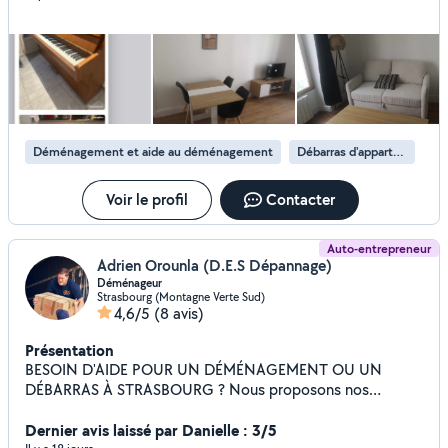
Déménagement et aide au déménagement
Débarras d'appartement
Voir le profil
Contacter
Auto-entrepreneur
Adrien Orounla (D.E.S Dépannage)
Déménageur
Strasbourg (Montagne Verte Sud)
4,6/5
(8 avis)
Présentation
BESOIN D'AIDE POUR UN DÉMÉNAGEMENT OU UN
DÉBARRAS À STRASBOURG ? Nous proposons nos
services pour : Débarras de caves, greniers, appartements
et maisons Enlèvement de meubles et encombrants Petit
Dernier avis laissé par Danielle : 3/5