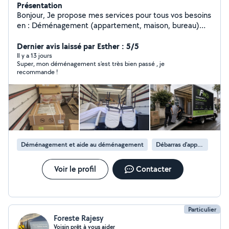
Présentation
Bonjour, Je propose mes services pour tous vos besoins
en : Déménagement (appartement, maison, bureau)
Débarras (caves, greniers, encombrants) Livraison
(meubles, électroménager) Travail sérieux et soigné
Dernier avis laissé par Esther : 5/5
Intervention rapide Disponible 7j/7 Prix compétitifs Île-
Il y a 13 jours
Super, mon déménagement s'est très bien passé , je
de-France Devis gratuit, n'hésitez pas à me contacter !
recommande !
Déménagement et aide au déménagement
Débarras d'appartement
Voir le profil
Contacter
Particulier
Foreste Rajesy
Voisin prêt à vous aider