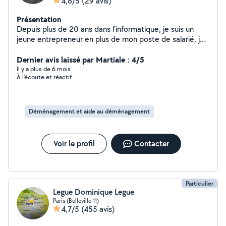
4,8/5
(29 avis)
Présentation
Depuis plus de 20 ans dans l'informatique, je suis un
jeune entrepreneur en plus de mon poste de salarié, je
souhaite apporter aux particuliers mon expertise et
expérience. Mes domaines d'interventions sont :
Dernier avis laissé par Martiale : 4/5
Installation de votre matériel informatique (PC, Mac,
Il y a plus de 6 mois
À l'écoute et réactif
Périphérique), dépannage...
Déménagement et aide au déménagement
Voir le profil
Contacter
Particulier
Legue Dominique Legue
Paris (Belleville 11)
4,7/5
(455 avis)