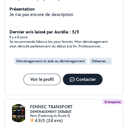
Présentation
Je n'ai pas encore de description
Dernier avis laissé par Aurélia : 5/5
Il y a 8 jours
Je recommande Fabrice les yeux fermés. Mon déménagement
s’est déroulé parfaitement du début à la fin. Professionnel,
ponctuel, soigneux et digne de confiance, il prend un réel soin
de vos affaires et ce, simplement dans l’envie de rendre
service. Au-delà du service irréprochable, ce fut aussi un
Déménagement et aide au déménagement
Débarras d'appartement
moment très agréable grâce à nos échanges. Souriant et à
l’écoute, Fabrice offre une aide précieuse et de grande qualité.
Un grand merci!! je referai appel à ses services sans hésiter!
Voir le profil
Contacter
Entreprise
FENNEC TRANSPORT
DEMENAGEMENT DEBARAT
Paris (Faubourg du Roule 5)
4,9/5
(24 avis)