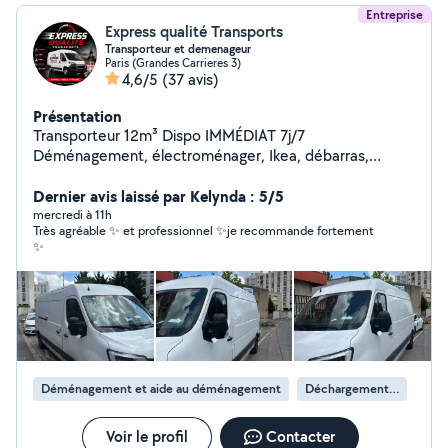
Entreprise
Express qualité Transports
Transporteur et demenageur
Paris (Grandes Carrieres 3)
4,6/5
(37 avis)
Présentation
Transporteur 12m³ Dispo IMMÉDIAT 7j/7
Déménagement, électroménager, Ikea, débarras,
urgences. Rapide, sérieux, efficace. Intervention rapide
(souvent dans l'heure) Aide au chargement possible Prix
Dernier avis laissé par Kelynda : 5/5
correct, travail propre Paris & Île-de-France Réponse en
mercredi à 11h
Très agréable ✨ et professionnel ✨je recommande fortement
quelques minutes contactez-moi maintenant
✨
Déménagement et aide au déménagement
Déchargement de camion de déménagement
Voir le profil
Contacter