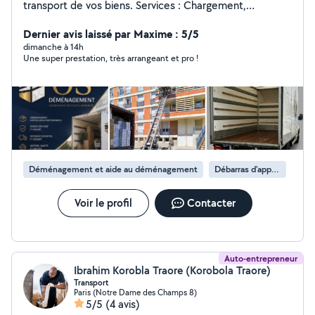
transport de vos biens. Services : Chargement,
déchargement, mise à disposition monte-meubles pour
faire monter ou descendre des meubles et des objets
Dernier avis laissé par Maxime : 5/5
volumineux par l'extérieur d'un bâtiment. Atouts :
dimanche à 14h
Une super prestation, très arrangeant et pro !
Efficace, soigneux et habitué aux charges lourdes.
Contactez-moi pour un déménagement en toute
sérénité ! Zéro 7.58.88.55.41
Déménagement et aide au déménagement
Débarras d'appartement
Voir le profil
Contacter
Auto-entrepreneur
Ibrahim Korobla Traore (Korobola Traore)
Transport
Paris (Notre Dame des Champs 8)
5/5
(4 avis)