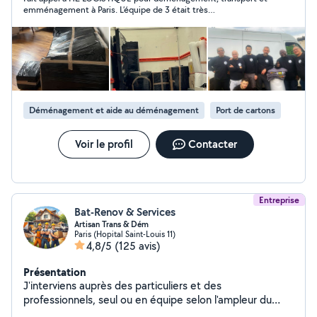
emménagement à Paris. L’équipe de 3 était très
professionnelle, soignée et efficace. Bonne flexibilité
également pour gérer les potentiels imprévus. Très bon service
client avant achat. Et très bon rapport qualité prix. Je
recommande.
Déménagement et aide au déménagement
Port de cartons
Voir le profil
Contacter
Entreprise
Bat-Renov & Services
Artisan Trans & Dém
Paris (Hopital Saint-Louis 11)
4,8/5
(125 avis)
Présentation
J'interviens auprès des particuliers et des
professionnels, seul ou en équipe selon l'ampleur du
chantier, pour vos petits et gros travaux intérieurs et