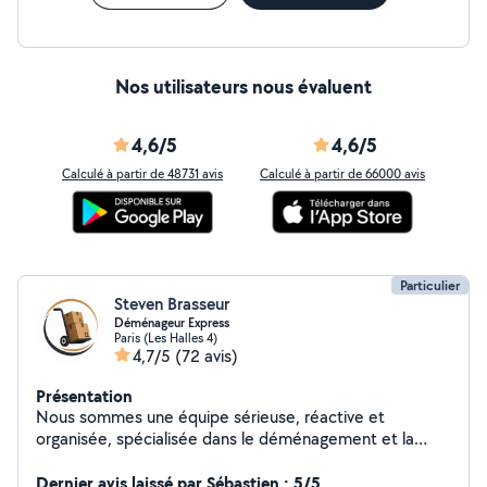
Nos utilisateurs nous évaluent
4,6/5
4,6/5
Calculé à partir de 48731 avis
Calculé à partir de 66000 avis
Particulier
Steven Brasseur
Déménageur Express
Paris (Les Halles 4)
4,7/5
(72 avis)
Présentation
Nous sommes une équipe sérieuse, réactive et
organisée, spécialisée dans le déménagement et la
manutention. Nous intervenons pour tous types de
prestations : chargement, déchargement, transport de
Dernier avis laissé par Sébastien : 5/5