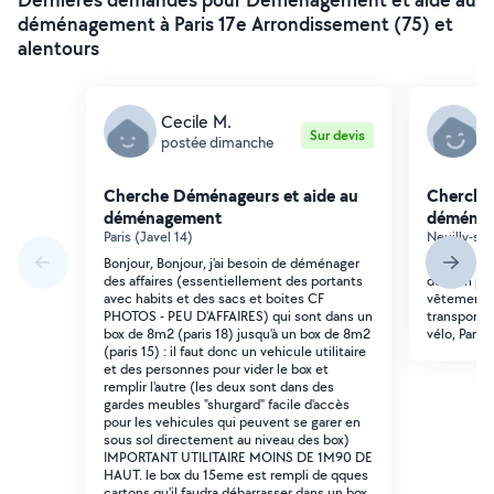
déménagement à Paris 17e Arrondissement (75) et
alentours
Cecile M.
A
Sur devis
postée dimanche
p
Cherche Déménageurs et aide au
Cherche
déménagement
déména
Paris (Javel 14)
Neuilly-sur
Bonjour, Bonjour, j'ai besoin de déménager
Bonjour, J
des affaires (essentiellement des portants
demain po
avec habits et des sacs et boites CF
vêtements,
PHOTOS - PEU D'AFFAIRES) qui sont dans un
transporter
box de 8m2 (paris 18) jusqu'à un box de 8m2
vélo, Paris
(paris 15) : il faut donc un vehicule utilitaire
et des personnes pour vider le box et
remplir l'autre (les deux sont dans des
gardes meubles "shurgard" facile d'accès
pour les vehicules qui peuvent se garer en
sous sol directement au niveau des box)
IMPORTANT UTILITAIRE MOINS DE 1M90 DE
HAUT. le box du 15eme est rempli de qques
cartons qu'il faudra débarrasser dans un box