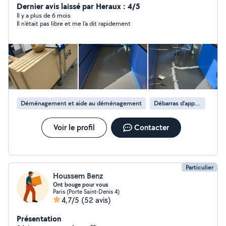
Conciergerie : remise des clés pour locations courtes ou
Dernier avis laissé par Heraux : 4/5
longues durées, entretien avant/après location. Travaux
Il y a plus de 6 mois
Il n’était pas libre et me l’a dit rapidement
et aménagement : création et construction de cuisines,
salles de bain et dressings sur mesure. Jardinage :
entretien complet, remise en état et valorisation du
jardin. Serrurerie : ouverture de porte, remplacement de
serrure. Entretien voiture : Vidange et remplacement
des filtres Deplacement et remorquage en souterrain
ou dans la rue Passionné, polyvalent et sérieux, je
m'engage à fournir un travail de qualité. Bien à vous.
Déménagement et aide au déménagement
Débarras d'appartement
Voir le profil
Contacter
Particulier
Houssem Benz
Ont bouge pour vous
Paris (Porte Saint-Denis 4)
4,7/5
(52 avis)
Présentation