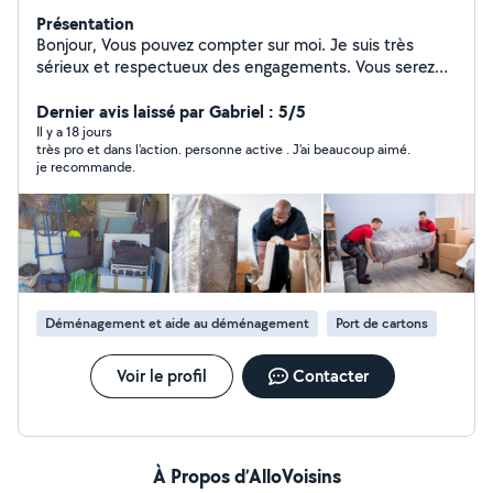
Présentation
Bonjour, Vous pouvez compter sur moi. Je suis très
sérieux et respectueux des engagements. Vous serez
satisfait comme toutes les personnes qui ont placé leur
confiance en moi. Merci beaucoup pour votre retour.
Dernier avis laissé par Gabriel : 5/5
Il y a 18 jours
très pro et dans l'action. personne active . J'ai beaucoup aimé.
je recommande.
Déménagement et aide au déménagement
Port de cartons
Voir le profil
Contacter
À Propos d’AlloVoisins