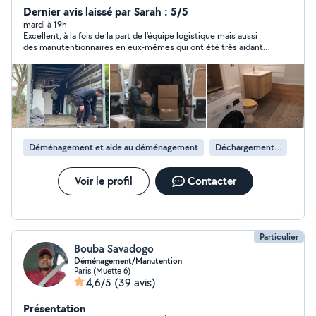
extérieurs : remise en état, rénovation complète
Dernier avis laissé par Sarah : 5/5
(peinture, plomberie, électricité, sols, menuiserie,
mardi à 19h
Excellent, à la fois de la part de l’équipe logistique mais aussi
parquet, etc.), ainsi que pour vos déménagements,
des manutentionnaires en eux-mêmes qui ont été très aidants
manutention lourde et aide au
!
chargement/déchargement. Travail soigné et sérieux,
respect des délais, et prestations couvertes par une
garantie décennale pour votre tranquillité. Devis clair et
personnalisé sur demande.
Déménagement et aide au déménagement
Déchargement de camion de déménagement
Voir le profil
Contacter
Particulier
Bouba Savadogo
Déménagement/Manutention
Paris (Muette 6)
4,6/5
(39 avis)
Présentation