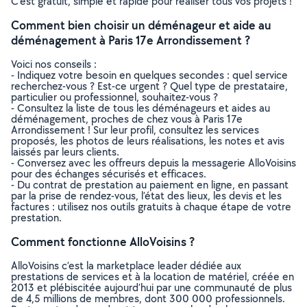
C’est gratuit, simple et rapide pour réaliser tous vos projets !
Comment bien choisir un déménageur et aide au
déménagement à Paris 17e Arrondissement ?
Voici nos conseils :
- Indiquez votre besoin en quelques secondes : quel service
recherchez-vous ? Est-ce urgent ? Quel type de prestataire,
particulier ou professionnel, souhaitez-vous ?
- Consultez la liste de tous les déménageurs et aides au
déménagement, proches de chez vous à Paris 17e
Arrondissement ! Sur leur profil, consultez les services
proposés, les photos de leurs réalisations, les notes et avis
laissés par leurs clients.
- Conversez avec les offreurs depuis la messagerie AlloVoisins
pour des échanges sécurisés et efficaces.
- Du contrat de prestation au paiement en ligne, en passant
par la prise de rendez-vous, l’état des lieux, les devis et les
factures : utilisez nos outils gratuits à chaque étape de votre
prestation.
Comment fonctionne AlloVoisins ?
AlloVoisins c’est la marketplace leader dédiée aux
prestations de services et à la location de matériel, créée en
2013 et plébiscitée aujourd’hui par une communauté de plus
de 4,5 millions de membres, dont 300 000 professionnels.