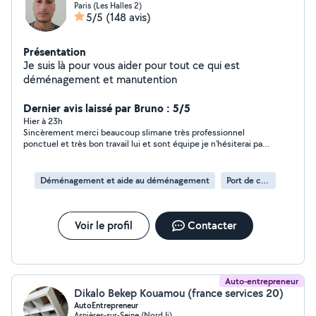
Paris (Les Halles 2)
5/5
(148 avis)
Présentation
Je suis là pour vous aider pour tout ce qui est
déménagement et manutention
Dernier avis laissé par Bruno : 5/5
Hier à 23h
Sincèrement merci beaucoup slimane très professionnel
ponctuel et très bon travail lui et sont équipe je n'hésiterai pas
a vous rappeler et a vous recommander dans mon entourage
merci encore
Déménagement et aide au déménagement
Port de cartons
Voir le profil
Contacter
Auto-entrepreneur
Dikalo Bekep Kouamou (france services 20)
AutoEntrepreneur
Asnières-sur-Seine (Nord Ii)