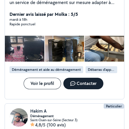
un service de déménagement sur mesure adapter à
votre besoin. Je dispose de véhicule et de matériel a
nécessaire pour mener a bien et en toute sérénité vos
Dernier avis laissé par Molka : 5/5
projets. Votre confiance est capital pour nous.
mardi à 18h
Rapide ponctuel
Cordialement
Déménagement et aide au déménagement
Débarras d'appartement
Voir le profil
Contacter
Particulier
Hakim A
Déménagement
Saint-Ouen-sur-Seine (Secteur 3)
4,8/5
(100 avis)