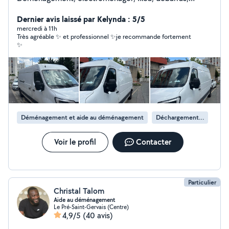
urgences. Rapide, sérieux, efficace. Intervention rapide
(souvent dans l'heure) Aide au chargement possible Prix
Dernier avis laissé par Kelynda : 5/5
correct, travail propre Paris & Île-de-France Réponse en
mercredi à 11h
Très agréable ✨ et professionnel ✨je recommande fortement
quelques minutes contactez-moi maintenant
✨
Déménagement et aide au déménagement
Déchargement de camion de déménagement
Voir le profil
Contacter
Particulier
Christal Talom
Aide au déménagement
Le Pré-Saint-Gervais (Centre)
4,9/5
(40 avis)