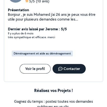
5/5
(10 avis)
Présentation
Bonjour , je suis Mohamed j'ai 26 ans je peux vous être
utile pour plusieurs demandes comme les
déménagements. Aller chercher vos courses faire des
livraisons etc. Disponible rapidement n'hésitez pas à me
Dernier avis laissé par Jerome : 5/5
contacter.
Il y a plus de 6 mois
très sympathique et efficace. merci
Déménagement et aide au déménagement
Voir le profil
Contacter
Réalisez vos Projets !
Gagnez du temps : postez toutes vos demandes
publiques en un clic.