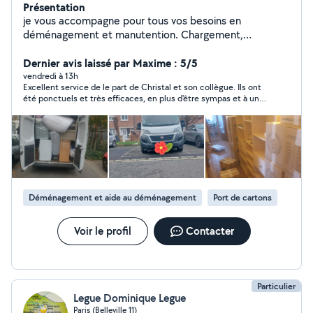
Présentation
je vous accompagne pour tous vos besoins en
déménagement et manutention. Chargement,
déchargement, déplacement de meubles, objets lourds
ou fragiles : je travaille avec soin, efficacité et respect
Dernier avis laissé par Maxime : 5/5
de vos biens. Organisé, dynamique et toujours à
vendredi à 13h
Excellent service de le part de Christal et son collègue. Ils ont
l'écoute, je m'adapte à vos contraintes pour un
été ponctuels et très efficaces, en plus d'être sympas et à un
déménagement rapide et sans stress. Votre satisfaction
très bon tarif. Je recommande vivement
est ma priorité !
Déménagement et aide au déménagement
Port de cartons
Voir le profil
Contacter
Particulier
Legue Dominique Legue
Paris (Belleville 11)