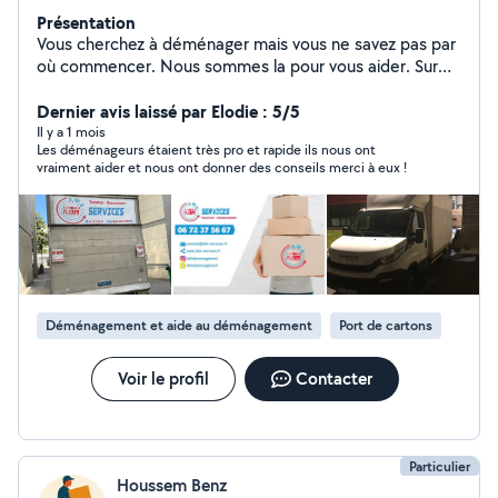
Présentation
Vous cherchez à déménager mais vous ne savez pas par
où commencer. Nous sommes la pour vous aider. Sur
Paris ou en région parisienne, que vous déménagiez en
France et pays frontalier, le choix d'un déménageur
Dernier avis laissé par Elodie : 5/5
certifier qualité est de première importance.
Il y a 1 mois
Les déménageurs étaient très pro et rapide ils nous ont
vraiment aider et nous ont donner des conseils merci à eux !
Déménagement et aide au déménagement
Port de cartons
Voir le profil
Contacter
Particulier
Houssem Benz