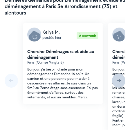
déménagement à Paris 3e Arrondissement (75) et
alentours
Kellya M.
P
À convenir
postée hier
p
Cherche Déménageurs et aide au
Cherche
déménagement
déména
Paris (Quinze Vingts 8)
Paris (Val 
Bonjour, j'ai besoin d aide pour mon
Bonjour, o
déménagement Dimanche 16 août. Un
appartemen
camion et une personne pour m'aider à
meubles, s
descendre mes affaires. Je suis dans un
d'affaires 
9m2 au 7eme étage sans ascenseur. J'ai pas
les boîtes f
énormément d'affaires, surtout des
remplies d'
vêtements, et aucun meubles. Merci.
chaises, u
laver, une
un écran da
d'ordinate
fragile) -> 
Pont en pas
Merci par 