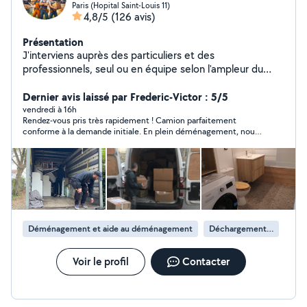
Paris (Hopital Saint-Louis 11)
4,8/5
(126 avis)
Présentation
J'interviens auprès des particuliers et des
professionnels, seul ou en équipe selon l'ampleur du
chantier, pour vos petits et gros travaux intérieurs et
extérieurs : remise en état, rénovation complète
Dernier avis laissé par Frederic-Victor : 5/5
(peinture, plomberie, électricité, sols, menuiserie,
vendredi à 16h
Rendez-vous pris très rapidement ! Camion parfaitement
parquet, etc.), ainsi que pour vos déménagements,
conforme à la demande initiale. En plein déménagement, nous
manutention lourde et aide au
avons eu besoin d’un coup de main supplémentaire, et le
chargement/déchargement. Travail soigné et sérieux,
chauffeur, un jeune homme grand et costaud prénommé Saki,
respect des délais, et prestations couvertes par une
nous a énormément aidés. Son aide nous a été précieuse !
💪🏻 Je recommande vivement cette équipe pour son sérieux,
garantie décennale pour votre tranquillité. Devis clair et
sa réactivité et sa gentillesse. Encore un immense merci à toi,
personnalisé sur demande.
Saki, tu as été au top ! 🙏🏻💪🏻 Frédéric-Victor Granchamp
Déménagement et aide au déménagement
Déchargement de camion de déménagement
Voir le profil
Contacter