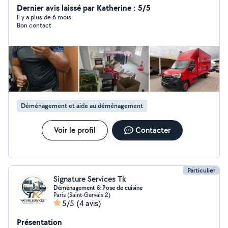
tous sa dans la bonne humeur très vite Bien à vous
Dernier avis laissé par Katherine : 5/5
Cordialement
Il y a plus de 6 mois
Bon contact
Déménagement et aide au déménagement
Voir le profil
Contacter
Particulier
Signature Services Tk
Déménagement & Pose de cuisine
Paris (Saint-Gervais 2)
5/5
(4 avis)
Présentation