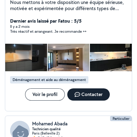
Nous mettons à votre disposition une équipe sérieuse,
motivée et expérimentée pour différents types de
travaux et services. Disponible pour : Déménagement
Manutention Montage / démontage de meubles
Dernier avis laissé par Fatou : 5/5
Travaux et bricolage Plusieurs personnes disponibles
Il y a 2 mois
Très réactif et arrangeant. Je recommande ++
selon vos besoins. Travail propre, rapide et efficace.
Disponible 7j/7 déplacement possible intervention
rapide.
Déménagement et aide au déménagement
Voir le profil
Contacter
Particulier
Mohamed Abada
Technicien qualité
Paris (Belleville 2)