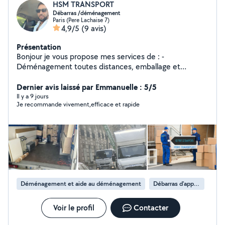
HSM TRANSPORT
Débarras /déménagement
Paris (Pere Lachaise 7)
4,9/5
(9 avis)
Présentation
Bonjour je vous propose mes services de : -
Déménagement toutes distances, emballage et
protection des biens/démontage /remontage du
mobilier. - débarras complet
Dernier avis laissé par Emmanuelle : 5/5
maison/garage/cave/grenier/ grange ect... -Prix attractif
Il y a 9 jours
Je recommande vivement,efficace et rapide
Devis gratuit N'hésiter pas a me contacté sur mon
numéro svp. Disponible 24/24, à bientôt
Déménagement et aide au déménagement
Débarras d'appartement
Voir le profil
Contacter