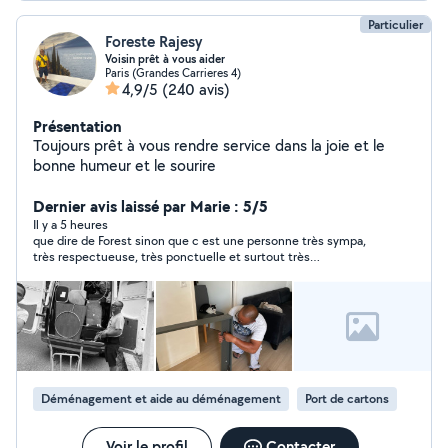
Particulier
Foreste Rajesy
Voisin prêt à vous aider
Paris (Grandes Carrieres 4)
4,9/5
(240 avis)
Présentation
Toujours prêt à vous rendre service dans la joie et le
bonne humeur et le sourire
Dernier avis laissé par Marie : 5/5
Il y a 5 heures
que dire de Forest sinon que c est une personne très sympa,
très respectueuse, très ponctuelle et surtout très
professionnelle.lui et son collègue ont réalisé la livraison de
mes meubles en 3heures et dans une très bonne ambiance et
avec un très grand soin je le recommande vivement.Faites lui
confiance il s' occupé de tout et niveau tarif il est très
compétitifs Mille mercis encore à Forest et son collègue
Déménagement et aide au déménagement
Port de cartons
Voir le profil
Contacter