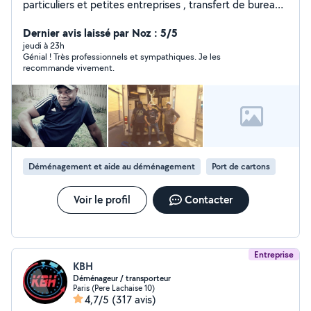
particuliers et petites entreprises , transfert de bureaux
sur Paris et banlieue. MISE EN CARTONS et
PROTECTION DES MEUBLES demontage et remontage
Dernier avis laissé par Noz : 5/5
de meubles. travail serieux , efficace. 25 ans d
jeudi à 23h
Génial ! Très professionnels et sympathiques. Je les
'experience Je peux me deplacer a domicile pour devis.
recommande vivement.
contactez moi directement sur sms ou appel
O650467748 même tôt le matin ou tard le soir svp,
merci.
Déménagement et aide au déménagement
Port de cartons
Voir le profil
Contacter
Entreprise
KBH
Déménageur / transporteur
Paris (Pere Lachaise 10)
4,7/5
(317 avis)