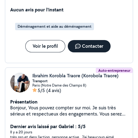
banlieue pour vous aider au chargement,
déchargement, port de meubles et électroménager,
Aucun avis pour l'instant
même les objets lourds ou encombrants. Sérieux,
ponctuel et en excellente condition physique, je
Déménagement et aide au déménagement
m'adapte à votre planning et je prends soin de vos
affaires. Que ce soit pour un déménagement complet,
une livraison ou un simple débarras, je suis là pour vous
Voir le profil
Contacter
simplifier la vie. Tarif honnête. Réponse rapide garantie
par message ou téléphone.
Auto-entrepreneur
Ibrahim Korobla Traore (Korobola Traore)
Transport
Paris (Notre Dame des Champs 8)
5/5
(4 avis)
Présentation
Bonjour, Vous pouvez compter sur moi. Je suis très
sérieux et respectueux des engagements. Vous serez
satisfait comme toutes les personnes qui ont placé leur
confiance en moi. Merci beaucoup pour votre retour.
Dernier avis laissé par Gabriel : 5/5
Il y a 20 jours
très pro et dans l'action. personne active . J'ai beaucoup aimé.