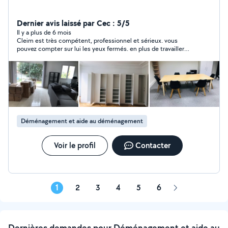
Dernier avis laissé par Cec : 5/5
Il y a plus de 6 mois
Cleim est très compétent, professionnel et sérieux. vous
pouvez compter sur lui les yeux fermés. en plus de travailler
avec intelligence il est attentionné et gentil. vraiment bravo
pour le déménagement et un grand merci
Déménagement et aide au déménagement
Voir le profil
Contacter
1
2
3
4
5
6
Page
suivante
Dernières demandes pour Déménagement et aide au