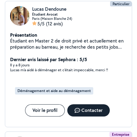
Particulier
Lucas Dendoune
Étudiant Avocat
Paris (Maison Blanche 24)
5/5
(12 avis)
Présentation
Étudiant en Master 2 de droit privé et actuellement en
préparation au barreau, je recherche des petits jobs
pour arrondir les fins de mois. N'hésitez pas à me
contacter directement au zero six dix sept quarante et
Dernier avis laissé par Sephora : 5/5
un quarante six cinquante huit (l'application restreint le
Il y a 8 jours
Lucas m'a aidé à déménager et c'était impeccable, merci !!
périmètre par moments)
Déménagement et aide au déménagement
Voir le profil
Contacter
Entreprise