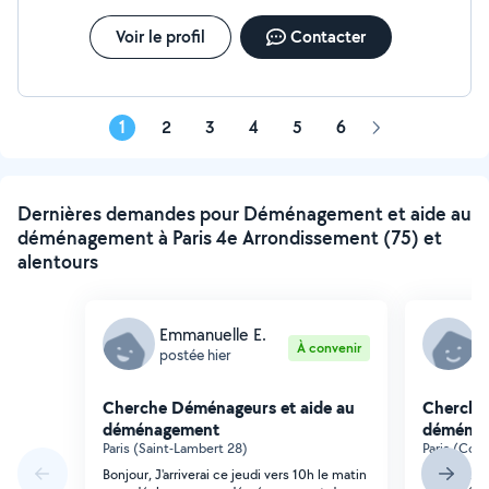
Voir le profil
Contacter
1
2
3
4
5
6
Page
suivante
Dernières demandes pour Déménagement et aide au
déménagement à Paris 4e Arrondissement (75) et
alentours
Emmanuelle E.
C
À convenir
postée hier
p
Cherche Déménageurs et aide au
Cherche
déménagement
déména
Paris (Saint-Lambert 28)
Paris (Com
Bonjour, J'arriverai ce jeudi vers 10h le matin
Bonjour, J