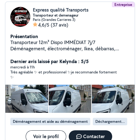
Entreprise
Express qualité Transports
Transporteur et demenageur
Paris (Grandes Carrieres 3)
4,6/5
(37 avis)
Présentation
Transporteur 12m³ Dispo IMMÉDIAT 7j/7
Déménagement, électroménager, Ikea, débarras,
urgences. Rapide, sérieux, efficace. Intervention rapide
(souvent dans l'heure) Aide au chargement possible Prix
Dernier avis laissé par Kelynda : 5/5
correct, travail propre Paris & Île-de-France Réponse en
mercredi à 11h
Très agréable ✨ et professionnel ✨je recommande fortement
quelques minutes contactez-moi maintenant
✨
Déménagement et aide au déménagement
Déchargement de camion de déménagement
Voir le profil
Contacter