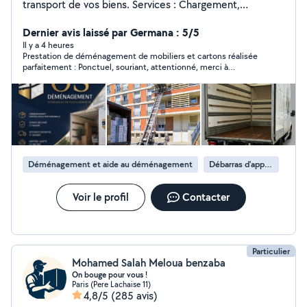
transport de vos biens. Services : Chargement,
déchargement, mise à disposition monte-meubles pour
faire monter ou descendre des meubles et des objets
Dernier avis laissé par Germana : 5/5
volumineux par l'extérieur d'un bâtiment. Atouts :
Il y a 4 heures
Prestation de déménagement de mobiliers et cartons réalisée
Efficace, soigneux et habitué aux charges lourdes.
parfaitement : Ponctuel, souriant, attentionné, merci à
Contactez-moi pour un déménagement en toute
Ousmane et son collègue pour le job ! Je recommande avec
sérénité ! Zéro 7.58.88.55.41
plaisir
Déménagement et aide au déménagement
Débarras d'appartement
Voir le profil
Contacter
Particulier
Mohamed Salah Meloua benzaba
On bouge pour vous !
Paris (Pere Lachaise 11)
4,8/5
(285 avis)