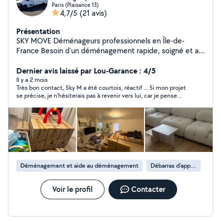
Paris (Plaisance 13)
4,7/5
(21 avis)
Présentation
SKY MOVE Déménageurs professionnels en Île-de-
France Besoin d'un déménagement rapide, soigné et au
meilleur prix ? SKY MOVE met à votre disposition une
équipe de déménageurs professionnels pour tous vos
Dernier avis laissé par Lou-Garance : 4/5
besoins en Île-de-France. Nos services :
Il y a 2 mois
Très bon contact, Sky M a été courtois, réactif ... Si mon projet
Déménagement de particuliers et professionnels
se précise, je n'hésiterais pas à revenir vers lui, car je pense
Chargement et déchargement Manutention de meubles
pouvoir lui faire confiance pour effectuer un travail honnête,
lourds Débarras Livraison de mobilier et électroménager
avec un bon rapport qualité/prix et respect mutuel.
Protection de vos biens pendant le transport Pourquoi
nous choisir ? Équipe sérieuse et ponctuelle Travail
soigné Tarifs compétitifs Intervention rapide en Île-de-
France Devis gratuit Contactez-nous dès aujourd'hui
pour obtenir votre devis personnalisé.
Déménagement et aide au déménagement
Débarras d'appartement
Voir le profil
Contacter