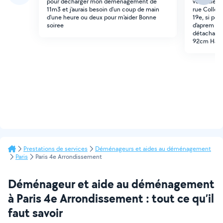
pour décharger mon déménagement de
véhiculée 
11m3 et j'aurais besoin d'un coup de main
rue Collette
d'une heure ou deux pour m'aider Bonne
19e, si pos
soiree
d'aprem Lo
détachabl
92cm Haut
Prestations de services
Déménageurs et aides au déménagement
Paris
Paris 4e Arrondissement
Déménageur et aide au déménagement
à Paris 4e Arrondissement : tout ce qu’il
faut savoir