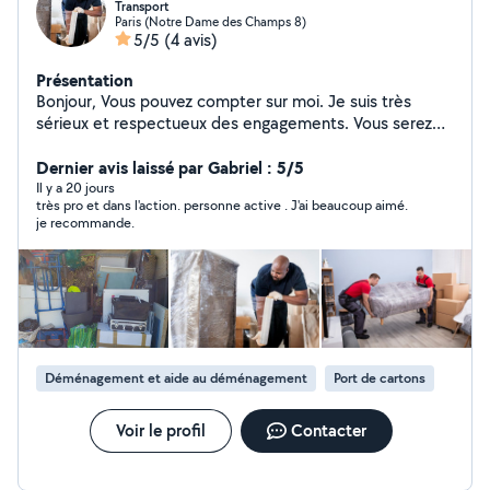
Transport
Paris (Notre Dame des Champs 8)
5/5
(4 avis)
Présentation
Bonjour, Vous pouvez compter sur moi. Je suis très
sérieux et respectueux des engagements. Vous serez
satisfait comme toutes les personnes qui ont placé leur
confiance en moi. Merci beaucoup pour votre retour.
Dernier avis laissé par Gabriel : 5/5
Il y a 20 jours
très pro et dans l'action. personne active . J'ai beaucoup aimé.
je recommande.
Déménagement et aide au déménagement
Port de cartons
Voir le profil
Contacter