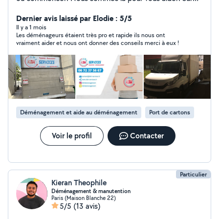
Paris ou en région parisienne, que vous déménagiez en
France et pays frontalier, le choix d'un déménageur
Dernier avis laissé par Elodie : 5/5
certifier qualité est de première importance.
Il y a 1 mois
Les déménageurs étaient très pro et rapide ils nous ont
vraiment aider et nous ont donner des conseils merci à eux !
Déménagement et aide au déménagement
Port de cartons
Voir le profil
Contacter
Particulier
Kieran Theophile
Déménagement & manutention
Paris (Maison Blanche 22)
5/5
(13 avis)