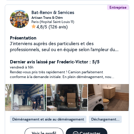
Entreprise
Bat-Renov & Services
Artisan Trans & Dém
Paris (Hopital Saint-Louis 11)
4,8/5
(126 avis)
Présentation
J'interviens auprès des particuliers et des
professionnels, seul ou en équipe selon l'ampleur du
chantier, pour vos petits et gros travaux intérieurs et
extérieurs : remise en état, rénovation complète
Dernier avis laissé par Frederic-Victor : 5/5
(peinture, plomberie, électricité, sols, menuiserie,
vendredi à 16h
Rendez-vous pris très rapidement ! Camion parfaitement
parquet, etc.), ainsi que pour vos déménagements,
conforme à la demande initiale. En plein déménagement, nous
manutention lourde et aide au
avons eu besoin d’un coup de main supplémentaire, et le
chargement/déchargement. Travail soigné et sérieux,
chauffeur, un jeune homme grand et costaud prénommé Saki,
respect des délais, et prestations couvertes par une
nous a énormément aidés. Son aide nous a été précieuse !
💪🏻 Je recommande vivement cette équipe pour son sérieux,
garantie décennale pour votre tranquillité. Devis clair et
sa réactivité et sa gentillesse. Encore un immense merci à toi,
personnalisé sur demande.
Saki, tu as été au top ! 🙏🏻💪🏻 Frédéric-Victor Granchamp
Déménagement et aide au déménagement
Déchargement de camion de déménagement
Voir le profil
Contacter