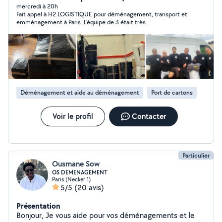
mercredi à 20h
Fait appel à H2 LOGISTIQUE pour déménagement, transport et
emménagement à Paris. L’équipe de 3 était très
professionnelle, soignée et efficace. Bonne flexibilité
également pour gérer les potentiels imprévus. Très bon service
client avant achat. Et très bon rapport qualité prix. Je
recommande.
Déménagement et aide au déménagement
Port de cartons
Voir le profil
Contacter
Particulier
Ousmane Sow
OS DEMENAGEMENT
Paris (Necker 1)
5/5
(20 avis)
Présentation
Bonjour, Je vous aide pour vos déménagements et le