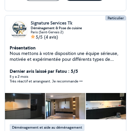
Particulier
Signature Services Tk
Déménagement & Pose de cuisine
Paris (Saint-Gervais 2)
5/5
(4 avis)
Présentation
Nous mettons à votre disposition une équipe sérieuse,
motivée et expérimentée pour différents types de
travaux et services. Disponible pour : Déménagement
Manutention Montage / démontage de meubles
Dernier avis laissé par Fatou : 5/5
Travaux et bricolage Plusieurs personnes disponibles
Il y a 2 mois
Très réactif et arrangeant. Je recommande ++
selon vos besoins. Travail propre, rapide et efficace.
Disponible 7j/7 déplacement possible intervention
rapide.
Déménagement et aide au déménagement