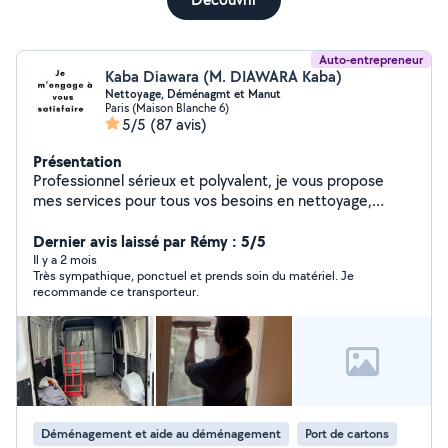
Auto-entrepreneur
Kaba Diawara (M. DIAWARA Kaba)
Nettoyage, Déménagmt et Manut
Paris (Maison Blanche 6)
5/5
(87 avis)
Présentation
Professionnel sérieux et polyvalent, je vous propose
mes services pour tous vos besoins en nettoyage,
conciergerie, déménagement, manutention, bricolage
et petits travaux du quotidien. Grâce à mon expérience
Dernier avis laissé par Rémy : 5/5
et à mon sens du service, j'interviens avec efficacité,
Il y a 2 mois
Très sympathique, ponctuel et prends soin du matériel. Je
soin et professionnalisme afin de vous garantir un travail
recommande ce transporteur.
propre et de qualité. Ponctuel, organisé et à l'écoute, je
m'adapte à chaque demande pour vous offrir une
prestation fiable et sans stress. Mon objectif : vous
apporter une aide concrète et une entière satisfaction
à chaque intervention. N'hésitez pas à me contacter, je
serai ravi de vous accompagner dans vos projets.
Déménagement et aide au déménagement
Port de cartons