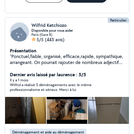
Particulier
Wilfrid Ketchiozo
Disponible pour vous aider
Paris (Gare 8)
5/5
(443 avis)
Présentation
"Ponctuel,fiable, organisé, efficace,rapide, sympathique,
arrangeant. On pourrait rajouter de nombreux adjectifs
à cette liste concernant Wilfrid car je suis pleinement
satisfait par sa prestation. Wilfrid est une belle
Dernier avis laissé par laurence : 5/5
personne que je recommande vivement". Commentaire
Il y a 1 mois
Wilfrid a réalisé 3 déménagements avec le même
d'un voisin que j'ai aidé qui me définit bien :)
professionnalisme et sérieux. Merci à lui
Déménagement et aide au déménagement