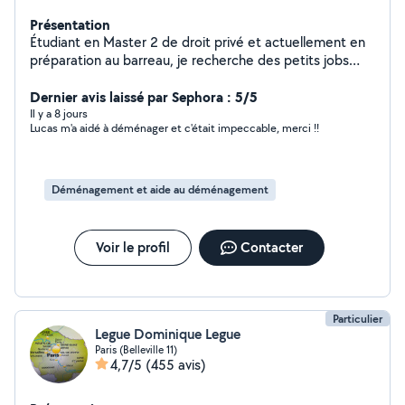
Présentation
Étudiant en Master 2 de droit privé et actuellement en
préparation au barreau, je recherche des petits jobs
pour arrondir les fins de mois. N'hésitez pas à me
contacter directement au zero six dix sept quarante et
Dernier avis laissé par Sephora : 5/5
un quarante six cinquante huit (l'application restreint le
Il y a 8 jours
Lucas m'a aidé à déménager et c'était impeccable, merci !!
périmètre par moments)
Déménagement et aide au déménagement
Voir le profil
Contacter
Particulier
Legue Dominique Legue
Paris (Belleville 11)
4,7/5
(455 avis)