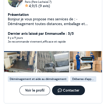
Paris (Pere Lachaise 7)
4,9/5
(9 avis)
Présentation
Bonjour je vous propose mes services de : -
Déménagement toutes distances, emballage et
protection des biens/démontage /remontage du
mobilier. - débarras complet
Dernier avis laissé par Emmanuelle : 5/5
maison/garage/cave/grenier/ grange ect... -Prix attractif
Il y a 9 jours
Je recommande vivement,efficace et rapide
Devis gratuit N'hésiter pas a me contacté sur mon
numéro svp. Disponible 24/24, à bientôt
Déménagement et aide au déménagement
Débarras d'appartement
Voir le profil
Contacter