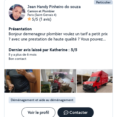
Particulier
Jean Handy Pinheiro do souza
Camion et Plombier
Paris (Saint-Gervais 4)
5/5
(1 avis)
Présentation
Bonjour demenageur plombier voulez un tarif a petit prix
? avec une prestation de haute qualité ? Vous pouvez
me choisir mon objectif est de satisfaire tous mes client
tous sa dans la bonne humeur très vite Bien à vous
Dernier avis laissé par Katherine : 5/5
Cordialement
Il y a plus de 6 mois
Bon contact
Déménagement et aide au déménagement
Voir le profil
Contacter