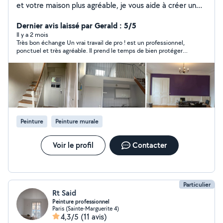
et votre maison plus agréable, je vous aide à créer un
espace propre et confortable à vivre. Sous-traitant
Entreprise de peinture Artisan peintre professionnel
Dernier avis laissé par Gerald : 5/5
avec 11 ans d'expérience, spécialisé dans la rénovation
Il y a 2 mois
Très bon échange Un vrai travail de pro ! est un professionnel,
intérieure et extérieure. Travail soigné, respect des
ponctuel et très agréable. Il prend le temps de bien protéger
délais et finitions de haute qualité. Je vous garantis un
toute la pièce et après de bien tout nettoyer. Le boulot réalisé
travail soigné, impeccable et durable, réalisé avec détail
est au dessus de nos attentes ! Je recommande vivement !!
et avec du matériel professionnel complet, avec l'appui
Merci à vous !
de mon équipe. Mes engagements : Travail détaillé
Finitions de haute qualité Résultat élégant et
harmonieux Intervention rapide et professionnelle Devis
: Intervention sur rendez-vous, en fonction des travaux
Peinture
Peinture murale
demandés de votre part.
Voir le profil
Contacter
Particulier
Rt Said
Peinture professionnel
Paris (Sainte-Marguerite 4)
4,3/5
(11 avis)