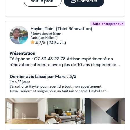
Voir le profil
Contacter
Auto-entrepreneur
Haykel Tbini (Tbini Rénovation)
Rénovation intérieur
Paris (Les Halles 1)
4,7/5
(249 avis)
Présentation
Téléphone : O7-53-48-22-78 Artisan expérimenté en
rénovation intérieure avec plus de 10 ans d'expérience,
je vous garantis un travail propre, soigné et à la hauteur
de vos attentes. Je vous accompagne dans tous vos
Dernier avis laissé par Marc : 5/5
projets de : peinture intérieure (finition soignée)
Il y a 22 jours
J'ai sollicité Haykel pour repeindre tout mon appartement.
préparation des supports (enduit, ponçage) pose de
Travail sérieux et soigné pour un tarif raisonnable! Haykel est
placo, parquet et carrelage rénovation de salle de bain
réactif et respecte ses engagements en termes de délai ! Je
Je travaille avec sérieux et précision, en respectant les
referai appel à lui sans hésiter pour d'autres prestations !
délais et en utilisant des matériaux de qualité, afin de
vous garantir un résultat durable. Votre satisfaction est
ma priorité. Des prix adaptés à votre budget. Devis et
déplacement gratuits. N'hésitez pas à me contacter
pour échanger sur votre projet.