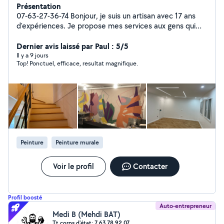
Présentation
07-63-27-36-74 Bonjour, je suis un artisan avec 17 ans
d'expériences. Je propose mes services aux gens qui
ont besoin d'aide pour des travaux de : -Peinture ,
papier peint, toile de verre, lino -Pose parquet , Ponçage
Dernier avis laissé par Paul : 5/5
et Vérification - Platerie( coffrage, murs, doublage ,
Il y a 9 jours
Top! Ponctuel, efficace, resultat magnifique.
isolation DPE..) - Carrelage , Rénovation complète SDB -
Plomberie( Wc , colonne de douche, receveur douche,
paroi de douche, robinet , Installation complète cuivre ,
multicouche, PER ) - Installation Électrique selon les
normes ( changement tableau, installation prises,
interrupteurs, radiateurs ) Votre satisfaction est ma
priorité. Devis gratuit
Peinture
Peinture murale
Voir le profil
Contacter
Profil boosté
Auto-entrepreneur
Medi B (Mehdi BAT)
Tt corps d'état: 7 63 78 92 07