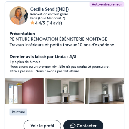
Auto-entrepreneur
Cecilia Send ([ND])
Rénovation en tout genre
Paris (Folie Mericourt 7)
4,4/5
(14 avis)
Présentation
PEINTURE RÉNOVATION ÉBÉNISTERIE MONTAGE
Travaux intérieurs et petits travaux 10 ans d'expérience
Bonjour, je suis Cécilia, ébéniste/peintre et architecte
d'intérieur diplômée des Arts Décoratifs de Paris, avec
Dernier avis laissé par Linda : 5/5
plus de 10 ans d'expérience. Je réalise : Peinture murs
Il y a plus de 6 mois
Nous avons eu un premier rdv . Elle n'a pas souhaité poursuivre.
et plafonds Rafraîchissement complet d'appartement
J'étais pressée . Nous n'avons pas fait affaire.
Ponçage / vitrification parquet Montage de meubles
Petits travaux / finitions Rénovation de meubles et
création sur mesure Conseil en architecture intérieure
Travail propre, soigné, rapide. Possibilité de venir voir le
chantier avant devis. Je m'adapte au maximum à votre
budget tout en garantissant un travail professionnel.
Disponible rapidement.
Peinture
Voir le profil
Contacter