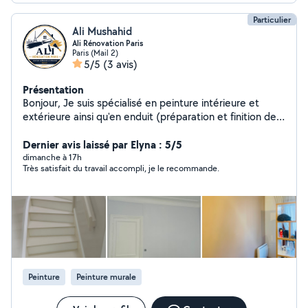
Particulier
Ali Mushahid
Ali Rénovation Paris
Paris (Mail 2)
5/5
(3 avis)
Présentation
Bonjour, Je suis spécialisé en peinture intérieure et
extérieure ainsi qu'en enduit (préparation et finition des
murs). Je réalise un travail propre, soigné et de qualité.
Sérieux, ponctuel et à l'écoute de mes clients, je
Dernier avis laissé par Elyna : 5/5
m'engage à respecter les délais et à assurer une finition
dimanche à 17h
Très satisfait du travail accompli, je le recommande.
impeccable. Intervention à Paris et en Île-de-France.
Devis gratuit. N'hésitez pas à me contacter pour votre
projet
Peinture
Peinture murale