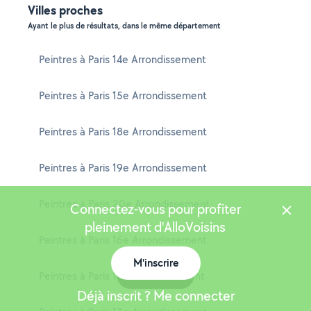
Villes proches
Ayant le plus de résultats, dans le même département
Peintres à Paris 14e Arrondissement
Peintres à Paris 15e Arrondissement
Peintres à Paris 18e Arrondissement
Peintres à Paris 19e Arrondissement
Peintres à Paris 20e Arrondissement
Connectez-vous pour profiter
pleinement d'AlloVoisins
Peintres à Paris 16e Arrondissement
M'inscrire
Carte
Peintres à Paris 11e Arrondissement
Déjà inscrit ? Me connecter