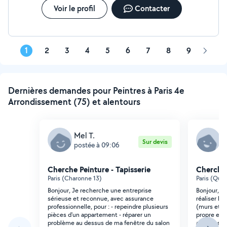
Voir le profil
Contacter
1
2
3
4
5
6
7
8
9
Page
suivan
Dernières demandes pour Peintres à Paris 4e
Arrondissement (75) et alentours
Mel T.
K
Sur devis
postée à 09:06
p
Cherche Peinture - Tapisserie
Cherche 
Paris (Charonne 13)
Paris (Quin
Bonjour, Je recherche une entreprise
Bonjour, J
sérieuse et reconnue, avec assurance
réaliser la
professionnelle, pour : - repeindre plusieurs
(murs et pl
pièces d'un appartement - réparer un
propre et 
problème au dessus de ma fenêtre du salon
avec vos di