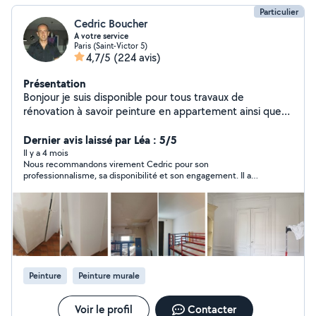
Particulier
Cedric Boucher
A votre service
Paris (Saint-Victor 5)
4,7/5
(224 avis)
Présentation
Bonjour je suis disponible pour tous travaux de
rénovation à savoir peinture en appartement ainsi que
revêtement de sol ou carrelage avec pas mal de petites
bricoles également. Remise en état de salle de bain ou
Dernier avis laissé par Léa : 5/5
cuisine. j'attend vos propositions avec grand plaisir
Il y a 4 mois
Nous recommandons virement Cedric pour son
bonne journée à vous ;) n'hésitez pas a me contacter
professionnalisme, sa disponibilité et son engagement. Il a
téléphoniquement car il se peut que votre demande
réalisé un travail rapide et soigné malgré l’état de départ de
soit hors de ma zone
notre chambre qui présentait du moisi.
Peinture
Peinture murale
Voir le profil
Contacter