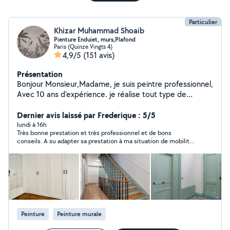
Particulier
Khizar Muhammad Shoaib
Pienture Enduiet, murs,Plafond
Paris (Quinze Vingts 4)
4,9/5
(151 avis)
Présentation
Bonjour Monsieur,Madame, je suis peintre professionnel,
Avec 10 ans d'expérience. je réalise tout type de
travaux de peinture intérieure , Enduit, ponçage, pose
de papier peint, pose tvile de verre, pose de plinthes,
Dernier avis laissé par Frederique : 5/5
pose de parquet et finitions soignées. je suis sériéux et
lundi à 16h
Très bonne prestation et très professionnel et de bons
ponctuel, Travail professionnel, réponse rapide, respect
conseils. A su adapter sa prestation à ma situation de mobilité
des clients, prix raissonnable.
réduite.
Peinture
Peinture murale