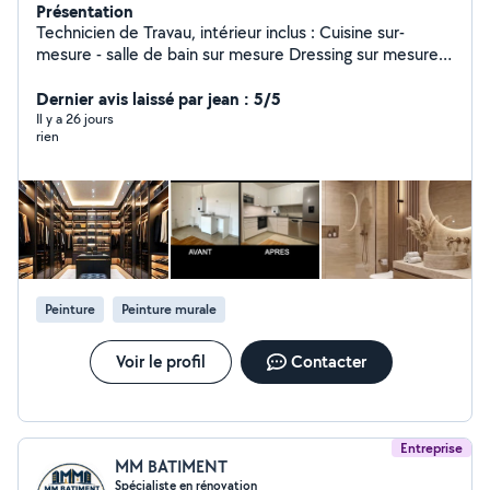
Présentation
Technicien de Travau, intérieur inclus : Cuisine sur-
mesure - salle de bain sur mesure Dressing sur mesure -
bibliothèque sur-mesure Carrelage - Peinture -
menuiserie - Électricité etc.
Dernier avis laissé par jean : 5/5
Il y a 26 jours
rien
Peinture
Peinture murale
Voir le profil
Contacter
Entreprise
MM BATIMENT
Spécialiste en rénovation