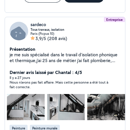
Entreprise
sardeco
Tous travaux, isolation
Paris (Picpus 10)
3,9/5
(208 avis)
Présentation
je me suis spécialisé dans le travail d'isolation phonique
et thermique,j'ai 25 ans de métier j'ai fait plomberie,
électricité, carrelage création de cuisine, de salle de
bain,peinture et faux plafonds je fais tout travaux
Dernier avis laissé par Chantal : 4/5
d'intérieur et ravalement mes travaux sont couvert par
Il y a 27 jours
Nous n'avons pas fait affaire. Mais cette personne a été tout à
une garantie décennale
fait correcte.
Peinture
Peinture murale