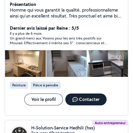
Présentation
Homme qui vous garantit la qualité, professionnalisme
ainsi qu'un excellent résultat. Très ponctuel et aime bien
faire. Je m'engage pour un travail propre avec un prix
adorable. je mets à votre service 15 ans d'expérience
Dernier avis laissé par Reine : 5/5
dans le domaine du bâtiment électricité, montage de
Il y a plus de 6 mois
Un grand merci aux Voisins pour les avis très positifs sur
cuisine, pose parquet, plomberie, pinture..
Mourad. Effectivement il mérite ses 5* : consciencieux et
efficace en peinture, avec en sus la positivité et la bonne
humeur. Je le recommande sans hésiter. Merci Mourad pour le
travail accompli.
Peinture
Pièce à peindre
Voir le profil
Contacter
Auto-entrepreneur
H-Solution-Service Hedhili (hss)