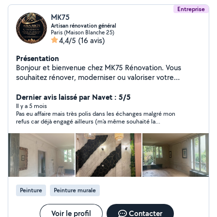
Entreprise
MK75
Artisan rénovation général
Paris (Maison Blanche 25)
4,4/5
(16 avis)
Présentation
Bonjour et bienvenue chez MK75 Rénovation. Vous
souhaitez rénover, moderniser ou valoriser votre
appartement, votre maison ou votre bureau ? Notre
équipe vous accompagne avec sérieux, expérience et
Dernier avis laissé par Navet : 5/5
professionnalisme afin de transformer vos espaces et
Il y a 5 mois
Pas eu affaire mais très polis dans les échanges malgré mon
réaliser vos projets dans les meilleures conditions. Zone
refus car déjà engagé ailleurs (m’a même souhaité la
d'intervention : Paris et toute l'Île-de-France. Devis
bienvenue). A l’air bienveillant !
gratuit et personnalisé. Contactez-nous dès aujourd'hui
et donnons ensemble une nouvelle vie à votre intérieur.
Peinture
Peinture murale
Voir le profil
Contacter