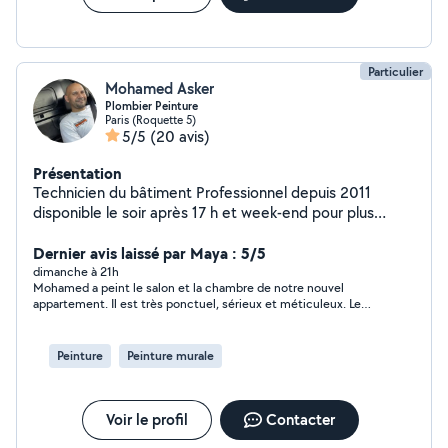
Particulier
Mohamed Asker
Plombier Peinture
Paris (Roquette 5)
5/5
(20 avis)
Présentation
Technicien du bâtiment Professionnel depuis 2011
disponible le soir après 17 h et week-end pour plus
d'informations veuillez me contacter
Dernier avis laissé par Maya : 5/5
dimanche à 21h
Mohamed a peint le salon et la chambre de notre nouvel
appartement. Il est très ponctuel, sérieux et méticuleux. Le
résultat était très joli et impeccable . Nous le recommandons ,
il est très sérieux et très compétent !!!
Peinture
Peinture murale
Voir le profil
Contacter