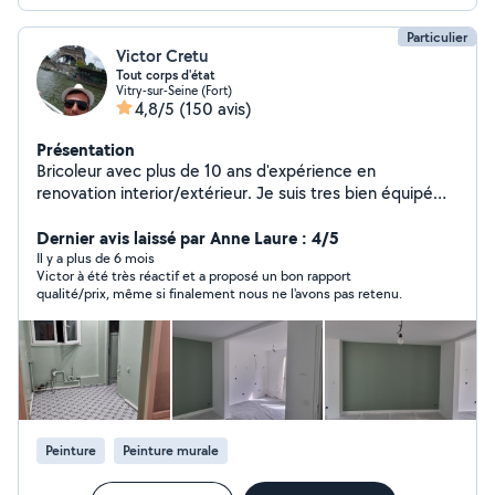
Particulier
Victor Cretu
Tout corps d'état
Vitry-sur-Seine (Fort)
4,8/5
(150 avis)
Présentation
Bricoleur avec plus de 10 ans d'expérience en
renovation interior/extérieur. Je suis tres bien équipé
avec les matériel professionnel pour presque tout
travaux possible. Je suis disponible tout les jours sauf le
Dernier avis laissé par Anne Laure : 4/5
dimanche
Il y a plus de 6 mois
Victor à été très réactif et a proposé un bon rapport
qualité/prix, même si finalement nous ne l'avons pas retenu.
Peinture
Peinture murale