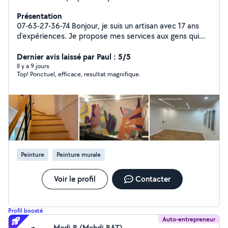
Présentation
07-63-27-36-74 Bonjour, je suis un artisan avec 17 ans
d'expériences. Je propose mes services aux gens qui
ont besoin d'aide pour des travaux de : -Peinture ,
papier peint, toile de verre, lino -Pose parquet , Ponçage
Dernier avis laissé par Paul : 5/5
et Vérification - Platerie( coffrage, murs, doublage ,
Il y a 9 jours
Top! Ponctuel, efficace, resultat magnifique.
isolation DPE..) - Carrelage , Rénovation complète SDB -
Plomberie( Wc , colonne de douche, receveur douche,
paroi de douche, robinet , Installation complète cuivre ,
multicouche, PER ) - Installation Électrique selon les
normes ( changement tableau, installation prises,
interrupteurs, radiateurs ) Votre satisfaction est ma
priorité. Devis gratuit
Peinture
Peinture murale
Voir le profil
Contacter
Profil boosté
Auto-entrepreneur
Medi B (Mehdi BAT)