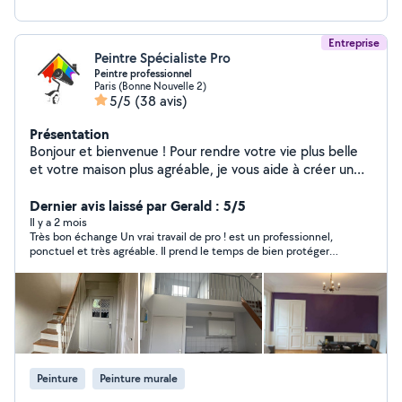
Entreprise
Peintre Spécialiste Pro
Peintre professionnel
Paris (Bonne Nouvelle 2)
5/5
(38 avis)
Présentation
Bonjour et bienvenue ! Pour rendre votre vie plus belle
et votre maison plus agréable, je vous aide à créer un
espace propre et confortable à vivre. Sous-traitant
Entreprise de peinture Artisan peintre professionnel
Dernier avis laissé par Gerald : 5/5
avec 11 ans d'expérience, spécialisé dans la rénovation
Il y a 2 mois
Très bon échange Un vrai travail de pro ! est un professionnel,
intérieure et extérieure. Travail soigné, respect des
ponctuel et très agréable. Il prend le temps de bien protéger
délais et finitions de haute qualité. Je vous garantis un
toute la pièce et après de bien tout nettoyer. Le boulot réalisé
travail soigné, impeccable et durable, réalisé avec détail
est au dessus de nos attentes ! Je recommande vivement !!
et avec du matériel professionnel complet, avec l'appui
Merci à vous !
de mon équipe. Mes engagements : Travail détaillé
Finitions de haute qualité Résultat élégant et
harmonieux Intervention rapide et professionnelle Devis
: Intervention sur rendez-vous, en fonction des travaux
Peinture
Peinture murale
demandés de votre part.