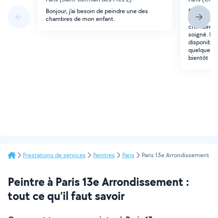
Bonjour, j'ai besoin de peindre une des
Bonjour, J
chambres de mon enfant.
sérieuse p
chambre. Je
soigné. Me
disponibilit
quelques p
bientôt !
Prestations de services
Peintres
Paris
Paris 13e Arrondissement
Peintre à Paris 13e Arrondissement :
tout ce qu’il faut savoir