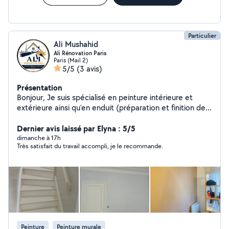
Particulier
Ali Mushahid
Ali Rénovation Paris
Paris (Mail 2)
5/5
(3 avis)
Présentation
Bonjour, Je suis spécialisé en peinture intérieure et
extérieure ainsi qu'en enduit (préparation et finition des
murs). Je réalise un travail propre, soigné et de qualité.
Sérieux, ponctuel et à l'écoute de mes clients, je
Dernier avis laissé par Elyna : 5/5
m'engage à respecter les délais et à assurer une finition
dimanche à 17h
Très satisfait du travail accompli, je le recommande.
impeccable. Intervention à Paris et en Île-de-France.
Devis gratuit. N'hésitez pas à me contacter pour votre
projet
Peinture
Peinture murale