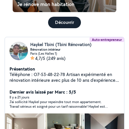
Je rénove mon habitation
Découvrir
Auto-entrepreneur
Haykel Tbini (Tbini Rénovation)
Rénovation intérieur
Paris (Les Halles 1)
4,7/5
(249 avis)
Présentation
Téléphone : O7-53-48-22-78 Artisan expérimenté en
rénovation intérieure avec plus de 10 ans d'expérience,
je vous garantis un travail propre, soigné et à la hauteur
de vos attentes. Je vous accompagne dans tous vos
Dernier avis laissé par Marc : 5/5
projets de : peinture intérieure (finition soignée)
Il y a 21 jours
J'ai sollicité Haykel pour repeindre tout mon appartement.
préparation des supports (enduit, ponçage) pose de
Travail sérieux et soigné pour un tarif raisonnable! Haykel est
placo, parquet et carrelage rénovation de salle de bain
réactif et respecte ses engagements en termes de délai ! Je
Je travaille avec sérieux et précision, en respectant les
referai appel à lui sans hésiter pour d'autres prestations !
délais et en utilisant des matériaux de qualité, afin de
vous garantir un résultat durable. Votre satisfaction est