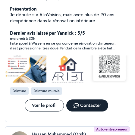
Présentation
Je débute sur AlloVoisins, mais avec plus de 20 ans
d'expérience dans la rénovation intérieure.
Perfectionniste et passionné par mon métier, je suis
spécialisé en peinture, enduit et placo. J'accorde une
Dernier avis laissé par Yannick : 5/5
attention particulière aux détails pour garantir un rendu
mercredi à 20h
Faite appel à Wissem en ce qui concerne rénovation d'intérieur,
propre, soigné et durable. Pour vous rassurer sur la
il est professionnel très doué. l'enduit de la chambre à été fait
qualité de mon travail, je vous invite à consulter ma
minutieusement ! merci 1000 fois à lui pour son beau travail .
page Instagram @aribi_renovation, où vous pourrez voir
ses prix défis toute concurrence.
plusieurs de mes réalisations. Votre satisfaction est ma
priorité
Peinture
Peinture murale
Voir le profil
Contacter
Auto-entrepreneur
Hassan Muhammad (Orsh)