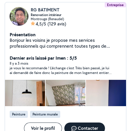
Entreprise
RG BATIMENT
Renovation intérieur
Montrouge (Renaudel)
4,5/5
(129 avis)
Présentation
Bonjour les voisins je propose mes services
professionnels qui comprennent toutes types de
renovation intérieur du batiment avec 13 ans de
experience rest a votre disposition merci
Dernier avis laissé par Imen : 5/5
Il y a 3 mois
je vous le recommande ! L’échange c’est Très bien passé, je lui
ai demandé de faire donc la peinture de mon logement entier
en blanc, le résultat est très professionnel. En plus je lui avais
demandé de la laver mon balcon pareil très bon résultat Je
vous le recommande, je le recontacterai pour d’autres choses à
faire chez moi merci encore Pour la confiance et votre
réactivité 👍🏼👍🏼🌟
Peinture
Peinture murale
Voir le profil
Contacter