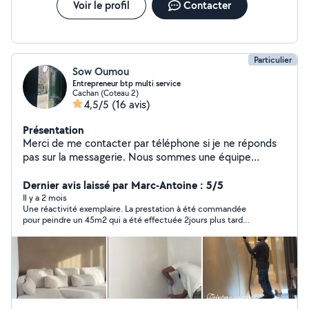
Voir le profil
Contacter
Particulier
Sow Oumou
Entrepreneur btp multi service
Cachan (Coteau 2)
4,5/5
(16 avis)
Présentation
Merci de me contacter par téléphone si je ne réponds
pas sur la messagerie. Nous sommes une équipe
d'artisans tous corps d'état et intervenons pour vos
travaux de rénovation et de construction. Joignable au
Dernier avis laissé par Marc-Antoine : 5/5
06-67-35-41-34 Nous prenons en charge différents
Il y a 2 mois
Une réactivité exemplaire. La prestation à été commandée
types de travaux : peinture, enduit, placo, carrelage,
pour peindre un 45m2 qui a été effectuée 2jours plus tard
électricité, plomberie et rénovation complète. Nous
après avoir posté l'annonce. Le résultat était conforme à nos
assurons un travail sérieux, propre et réalisé dans les
attentes. Efficace !
délais. N'hésitez pas à nous contacter pour vos projets,
nous serons ravis de vous accompagner.