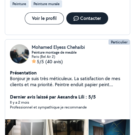
Peinture
Peinture murale
Voir le profil
Contacter
Particulier
Mohamed Elyess Chehaibi
Peinture montage de meuble
Paris (Bel Air 2)
5/5
(40 avis)
Présentation
Bonjour je suis très méticuleux. La satisfaction de mes
clients et ma priorité. Peintre enduit papier peint
parquet montage et accrochage de meuble cuisine
Dernier avis laissé par Aexandra Lili : 5/5
Il y a 2 mois
Professionnel et sympathique je recommande