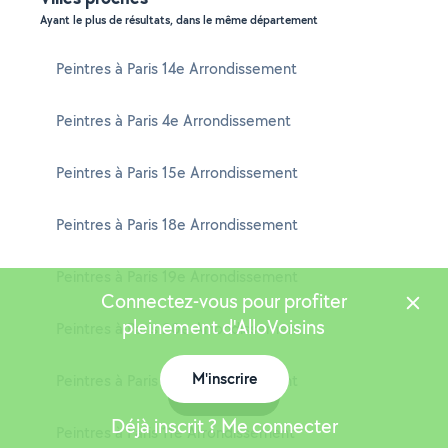
Ayant le plus de résultats, dans le même département
Peintres à Paris 14e Arrondissement
Peintres à Paris 4e Arrondissement
Peintres à Paris 15e Arrondissement
Peintres à Paris 18e Arrondissement
Peintres à Paris 19e Arrondissement
Connectez-vous pour profiter
pleinement d'AlloVoisins
Peintres à Paris 20e Arrondissement
M'inscrire
Peintres à Paris 16e Arrondissement
Carte
Déjà inscrit ? Me connecter
Peintres à Paris 11e Arrondissement