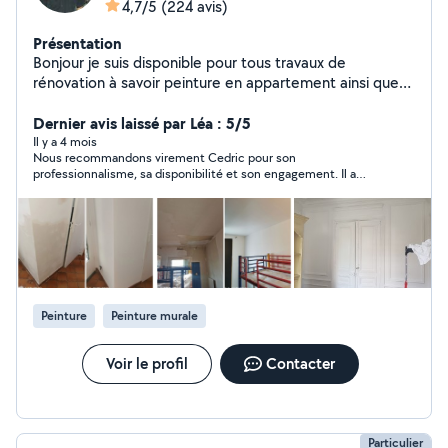
4,7/5
(224 avis)
Présentation
Bonjour je suis disponible pour tous travaux de
rénovation à savoir peinture en appartement ainsi que
revêtement de sol ou carrelage avec pas mal de petites
bricoles également. Remise en état de salle de bain ou
Dernier avis laissé par Léa : 5/5
cuisine. j'attend vos propositions avec grand plaisir
Il y a 4 mois
Nous recommandons virement Cedric pour son
bonne journée à vous ;) n'hésitez pas a me contacter
professionnalisme, sa disponibilité et son engagement. Il a
téléphoniquement car il se peut que votre demande
réalisé un travail rapide et soigné malgré l’état de départ de
soit hors de ma zone
notre chambre qui présentait du moisi.
Peinture
Peinture murale
Voir le profil
Contacter
Particulier