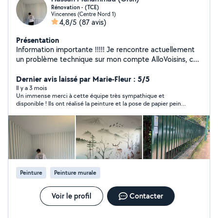
Rénovation - (TCE)
Vincennes (Centre Nord 1)
4,8/5
(87 avis)
Présentation
Information importante !!!!! Je rencontre actuellement
un problème technique sur mon compte AlloVoisins, ce
qui m'empêche de répondre à certaines demandes. Si
votre demande est urgente, vous pouvez cliquer
Dernier avis laissé par Marie-Fleur : 5/5
directement sur le bouton « Appeler » de mon profil afin
Il y a 3 mois
Un immense merci à cette équipe très sympathique et
de me joindre rapidement. Merci de votre
disponible ! Ils ont réalisé la peinture et la pose de papier peint
compréhension et à très bientôt. Hassan
dans deux chambres avec un grand professionnalisme et des
conseils avisés. Le travail est minutieux et le chantier a été
rendu très propre. Je les recommande les yeux fermés pour
leur sérieux et leur sympathie.
Peinture
Peinture murale
Voir le profil
Contacter