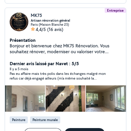
Entreprise
MK75
Artisan rénovation général
Paris (Maison Blanche 25)
4,4/5
(16 avis)
Présentation
Bonjour et bienvenue chez MK75 Rénovation. Vous
souhaitez rénover, moderniser ou valoriser votre
appartement, votre maison ou votre bureau ? Notre
équipe vous accompagne avec sérieux, expérience et
Dernier avis laissé par Navet : 5/5
professionnalisme afin de transformer vos espaces et
Il y a 5 mois
Pas eu affaire mais très polis dans les échanges malgré mon
réaliser vos projets dans les meilleures conditions. Zone
refus car déjà engagé ailleurs (m’a même souhaité la
d'intervention : Paris et toute l'Île-de-France. Devis
bienvenue). A l’air bienveillant !
gratuit et personnalisé. Contactez-nous dès aujourd'hui
et donnons ensemble une nouvelle vie à votre intérieur.
Peinture
Peinture murale