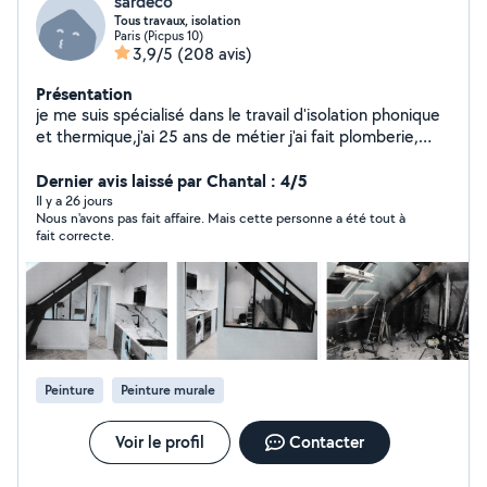
sardeco
Tous travaux, isolation
Paris (Picpus 10)
3,9/5
(208 avis)
Présentation
je me suis spécialisé dans le travail d'isolation phonique
et thermique,j'ai 25 ans de métier j'ai fait plomberie,
électricité, carrelage création de cuisine, de salle de
bain,peinture et faux plafonds je fais tout travaux
Dernier avis laissé par Chantal : 4/5
d'intérieur et ravalement mes travaux sont couvert par
Il y a 26 jours
Nous n'avons pas fait affaire. Mais cette personne a été tout à
une garantie décennale
fait correcte.
Peinture
Peinture murale
Voir le profil
Contacter