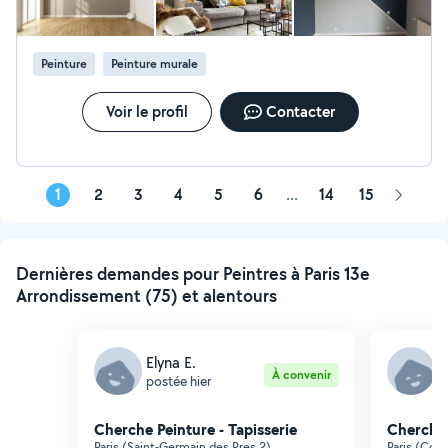
ma priorité. Des prix adaptés à votre budget. Devis et
déplacement gratuits. N'hésitez pas à me contacter
pour échanger sur votre projet.
Peinture
Peinture murale
Voir le profil
Contacter
1
2
3
4
5
6
...
14
15
Page
suivant
Dernières demandes pour Peintres à Paris 13e
Arrondissement (75) et alentours
Elyna E.
B
À convenir
postée hier
p
Cherche Peinture - Tapisserie
Cherche 
Paris (Saint-Germain des Pres 2)
Paris (Com