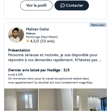
Voir le profil
Contacter
Particulier
Mahran Gahsi
Mahran
Montrouge (Haut-Mesnil)
4,5/5
(55 avis)
Présentation
Personne sérieuse et motivée, je suis disponible pour
répondre à vos demandes rapidement. N'hésitez pas à
me contacter pour plus d'informations.
Dernier avis laissé par Nadège : 5/5
lundi à 22h
Un immense merci pour le travail exceptionnel réalisé dans
mon appartement! Le résultat est tout simplement magnifique.
Le peintre est très professionnel, minutieux, ponctuel et de
très bon conseil. Il a travaillé avec beaucoup de soin et a laissé
les lieux parfaitement propres à la fin . Je suis vraiment ravie du
résultat, qui dépasse mes attentes. C’est rare de trouver un
artisan aussi sérieux et sympathique. Je le recommande les
yeux fermés à toute personne qui recherche un travail de
grande qualité. Encore merci !