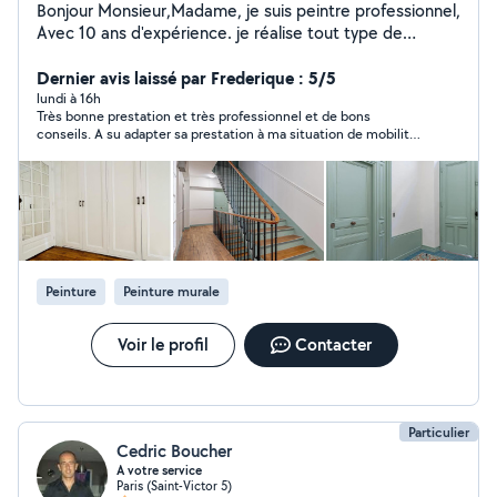
Bonjour Monsieur,Madame, je suis peintre professionnel,
Avec 10 ans d'expérience. je réalise tout type de
travaux de peinture intérieure , Enduit, ponçage, pose
de papier peint, pose tvile de verre, pose de plinthes,
Dernier avis laissé par Frederique : 5/5
pose de parquet et finitions soignées. je suis sériéux et
lundi à 16h
Très bonne prestation et très professionnel et de bons
ponctuel, Travail professionnel, réponse rapide, respect
conseils. A su adapter sa prestation à ma situation de mobilité
des clients, prix raissonnable.
réduite.
Peinture
Peinture murale
Voir le profil
Contacter
Particulier
Cedric Boucher
A votre service
Paris (Saint-Victor 5)