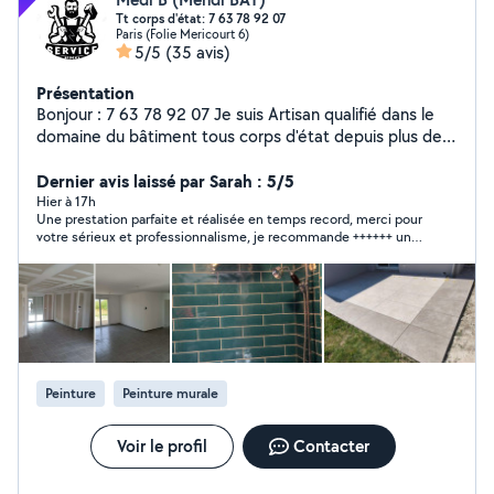
Tt corps d'état: 7 63 78 92 07
Paris (Folie Mericourt 6)
5/5
(35 avis)
Présentation
Bonjour : 7 63 78 92 07 Je suis Artisan qualifié dans le
domaine du bâtiment tous corps d'état depuis plus de
12 ans, je mets mon savoir-faire et mon expérience au
service de mes clients pour réaliser des travaux de
Dernier avis laissé par Sarah : 5/5
qualité, en neuf comme en rénovation. Grâce à une
Hier à 17h
Une prestation parfaite et réalisée en temps record, merci pour
solide expertise dans l'ensemble des métiers du
votre sérieux et professionnalisme, je recommande ++++++ un
bâtiment (maçonnerie, peinture, plomberie, électricité,
professionnel et son équipe en toute confiance
revêtements, aménagement intérieur et extérieur), je
suis en mesure de prendre en charge des projets
complets avec rigueur et professionnalisme. Mon
objectif est de garantir des réalisations durables,
conformes aux attentes de mes clients et aux normes
en vigueur, tout en respectant les délais et le budget
Peinture
Peinture murale
définis. Sérieux, réactif et soucieux du détail, j'accorde
une importance particulière à la satisfaction de chaque
client.
Voir le profil
Contacter