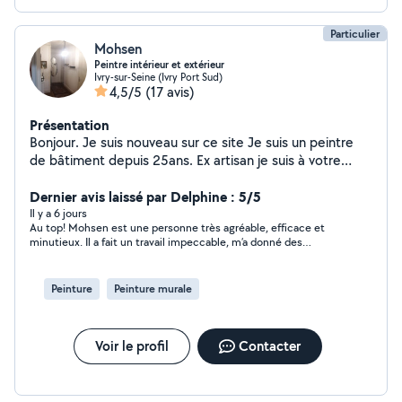
Particulier
Mohsen
Peintre intérieur et extérieur
Ivry-sur-Seine (Ivry Port Sud)
4,5/5
(17 avis)
Présentation
Bonjour. Je suis nouveau sur ce site Je suis un peintre
de bâtiment depuis 25ans. Ex artisan je suis à votre
service merci et a bientôt
Dernier avis laissé par Delphine : 5/5
Il y a 6 jours
Au top! Mohsen est une personne très agréable, efficace et
minutieux. Il a fait un travail impeccable, m’a donné des
conseils et a même proposé de réparer une latte de mon
parquet sans frais supplémentaire. Je recommande à 1000% et
je referai appel à lui.
Peinture
Peinture murale
Voir le profil
Contacter