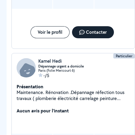
Voir le profil
Contacter
Particulier
Kamel Hedi
Dépannage urgent a domicile
Paris (Folie Mericourt 6)
-/5
Présentation
Maintenance. Rénovation .Dépannage réfection tous
travaux ( plomberie électricité carrelage peinture
serrureri). Nous intervenons également dans le cadre
de dépannage urgent recherche de panne ou des
Aucun avis pour l'instant
fuites d'eau, ouverture de porte et remplacement des
serrures.deppanage