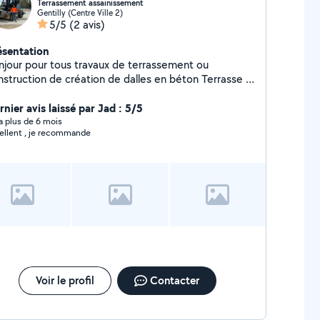
Terrassement assainissement
Gentilly (Centre Ville 2)
5/5
(2 avis)
ésentation
njour pour tous travaux de terrassement ou
struction de création de dalles en béton Terrasse ￼ -
rrassement - Tranchée pour les réseaux - Dalle en
on - Terrain mise à niveau - Évacuation de terre ￼
nier avis laissé par Jad : 5/5
y a plus de 6 mois
ellent , je recommande
Voir le profil
Contacter