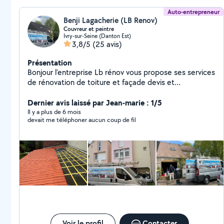
Auto-entrepreneur
Benji Lagacherie (LB Renov)
Couvreur et peintre
Ivry-sur-Seine (Danton Est)
3,8/5
(25 avis)
Présentation
Bonjour l'entreprise Lb rénov vous propose ses services
de rénovation de toiture et façade devis et
déplacement gratuit n'hésitez pas à nous contacter
pour obtenir votre devis gratuit sous 24h
Dernier avis laissé par Jean-marie : 1/5
Il y a plus de 6 mois
devait me téléphoner aucun coup de fil
Voir le profil
Contacter