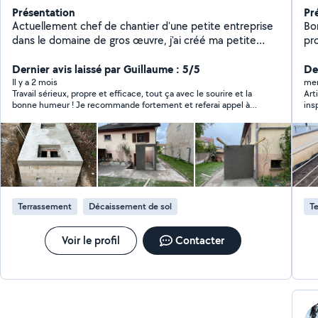
Présentation
Pr
Actuellement chef de chantier d'une petite entreprise
Bo
dans le domaine de gros œuvre, j'ai créé ma petite
pr
entreprise auto-entrepreneur pour avoir des petits
re
chantiers.
Dernier avis laissé par Guillaume : 5/5
ex
Der
Il y a 2 mois
mer
Travail sérieux, propre et efficace, tout ça avec le sourire et la
Art
bonne humeur ! Je recommande fortement et referai appel à
ins
lui si besoin
la 
appr
com
Terrassement
Décaissement de sol
T
Voir le profil
Contacter