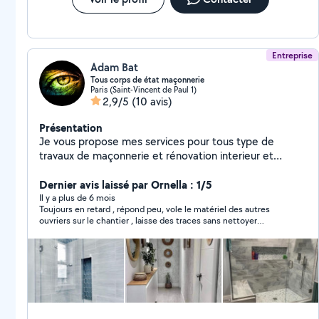
Entreprise
Adam Bat
Tous corps de état maçonnerie
Paris (Saint-Vincent de Paul 1)
2,9/5
(10 avis)
Présentation
Je vous propose mes services pour tous type de
travaux de maçonnerie et rénovation interieur et
extérieur électricité placo carrelage parquet peinture
montage de meuble avec un expérience 27 ans et une
Dernier avis laissé par Ornella : 1/5
assurance décennale et une équipe de 5 personnes
Il y a plus de 6 mois
Toujours en retard , répond peu, vole le matériel des autres
cdt
ouvriers sur le chantier , laisse des traces sans nettoyer
derrière ( je me suis fait enfilé par la copropriété) , il a fait son
travail à moitié ( porte à galandage qui a pas été repeint,
manquait du BA 13 et qui ne rentre pas suffisamment dans le
mur cf photo ) le faux plafond présente des imperfections .
C’est ce qui arrive quand on ne sélectionne des entrepreneurs
avec peu ou des mauvais . Évidemment il ne reviendra pas ppur
repare