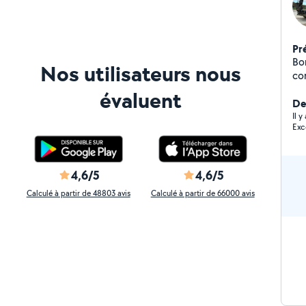
Pr
Bo
Nos utilisateurs nous
con
Te
évaluent
bét
Der
Il 
Exc
4,6/5
4,6/5
Calculé à partir de 48803 avis
Calculé à partir de 66000 avis