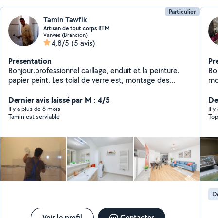
Particulier
Tamin Tawfik
Artisan de tout corps BTM
Vanves (Brancion)
4,8/5
(5 avis)
Présentation
Pr
Bonjour.professionnel carllage, enduit et la peinture.
Bon
papier peint. Les toial de verre est, montage des
mo
meubles ekia (cuisine complet) est montage des
placard dressing , isolation placo b13, dalle béton,
Dernier avis laissé par M : 4/5
Der
pratique ext.. merci pour votre confiance.
Il y a plus de 6 mois
Il 
Tamin est serviable
Top
D
Voir le profil
Contacter