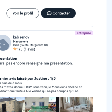
Voir le profil
Contacter
Entreprise
kab renov
Maçonnerie
Paris (Sainte-Marguerite 10)
1/5
(1 avis)
ésentation
Je n'ai pas encore renseigné ma présentation.
nier avis laissé par Justine : 1/5
y a plus de 6 mois
s m'avoir donné 2 RDV..sans venir,.le Monsieur a décliné en
isant que faute à Allo voisins qui n'a pas compris qu'il ne
nd pas des chantiers qui sont à plus de 30 km de chez lui. IL
ITE 78..et moi 77.. J'attends la réaction de Allo voisins