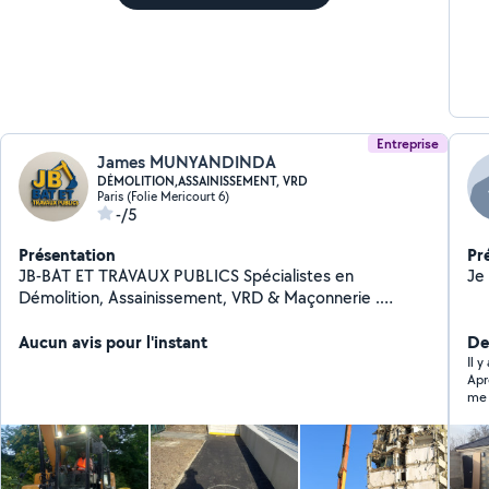
Entreprise
James MUNYANDINDA
DÉMOLITION,ASSAINISSEMENT, VRD
Paris (Folie Mericourt 6)
-/5
Présentation
Pr
JB-BAT ET TRAVAUX PUBLICS Spécialistes en
Démolition, Assainissement, VRD & Maçonnerie .
Services Proposés : - Démolition (tous types,) -
Assainissement (réseaux, évacuation, etc.) - VRD
Aucun avis pour l'instant
Der
(Voirie et Réseaux Divers) - Maçonnerie Générale
Il 
Aprè
(construction, rénovation). Pourquoi Nous Choisir ? -
me d
5% de réduction* sur vos projets ! - Intervention rapide
pre
7j/7 (selon demande). - Équipe expérimentée & travail
HAB
soigné. Contactez-nous dès maintenant pour un devis
gratuit !*