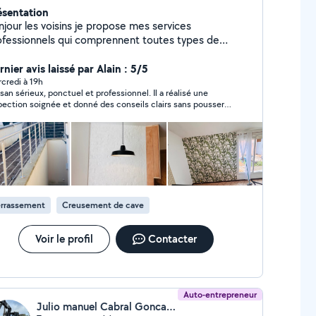
ésentation
njour les voisins je propose mes services
ofessionnels qui comprennent toutes types de
novation intérieur du batiment avec 13 ans de
perience rest a votre disposition merci
nier avis laissé par Alain : 5/5
credi à 19h
isan sérieux, ponctuel et professionnel. Il a réalisé une
pection soignée et donné des conseils clairs sans pousser à
dépense. Même si nous n’avons pas fait affaire ensemble, j’ai
écié son calme, sa méthode et son sérieux Je le considère
me un artisan fiable.
errassement
Creusement de cave
Voir le profil
Contacter
Auto-entrepreneur
Julio manuel Cabral Goncalves (Goncalves)