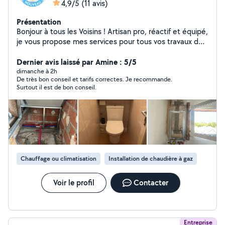
4,9/5
(11 avis)
Présentation
Bonjour à tous les Voisins ! Artisan pro, réactif et équipé,
je vous propose mes services pour tous vos travaux de
plomberie, chauffage, terrassement VRD et
débouchage d'urgence. De l'évier bouché à la création
Dernier avis laissé par Amine : 5/5
de réseaux extérieurs, je gère vos chantiers de A à Z
dimanche à 2h
De très bon conseil et tarifs correctes. Je recommande.
avec rigueur et transparence. Mes prestations :
Surtout il est de bon conseil.
Débouchage d'urgence (7j/7) : WC, éviers, lavabos,
regards et canalisations générales. Plomberie &
Sanitaire : Fuites, robinetterie, WC, ballons d'eau
chaude (cumulus, thermodynamique) et rénovation
complète de salle de bain. Chauffage : Installation,
déplacement et entretien de radiateurs ou réseaux.
Terrassement & VRD : Tranchées réseaux (eau, élec,
Chauffage ou climatisation
Installation de chaudière à gaz
tout-à-l'égout), pose de regards, drains et gestion des
eaux pluviales. Pourquoi me choisir ? Réactivité :
Intervention rapide pour vos urgences. Équipé & Assuré
Voir le profil
Contacter
: Matériel pro et Garantie décennale à jour. Zéro
surprise : Devis gratuit et tarif fixé avant travaux.
Entreprise