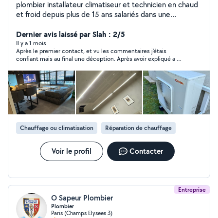
plombier installateur climatiseur et technicien en chaud
et froid depuis plus de 15 ans salariés dans une
entreprise du btp, inscrit sur le site pour aidé mes
voisins ;-) à bientôt
Dernier avis laissé par Slah : 2/5
Il y a 1 mois
Après le premier contact, et vu les commentaires j’étais
confiant mais au final une déception. Après avoir expliqué a Mr
Dany, mon problème, il devrait me rappeler pour un rendez-
vous. Mais, résultat, pas de signe de vie, ce qui m’a fait perdre
mon temps… Donc, malheureusement, difficile de le
recommander.
Chauffage ou climatisation
Réparation de chauffage
Voir le profil
Contacter
Entreprise
O Sapeur Plombier
Plombier
Paris (Champs Elysees 3)