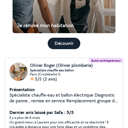
Je rénove mon habitation
Découvrir
Auto-entrepreneur
Olivier Roger (Olivier plomberie)
Spécialiste chauffe-eau ballon
Paris (Croulebarbe 1)
5/5
(2 avis)
Présentation
Spécialiste chauffe-eau et ballon électrique Diagnostic
de panne , remise en service Remplacement groupe de
sécurité Remplacement réducteur de pression Pose
tout type de chauffe-eau et ballon Forfait main d'oeuvre
Dernier avis laissé par Safa : 5/5
prix très honnêtes à partir de 250 pour un
Il y a plus de 6 mois
Un grand merci à Laurent pour son efficacité et sa réactivité ! Il
remplacement à l'identique sans modification majeure
m’a aidée à distance pour une fuite d’eau et un problème d’eau