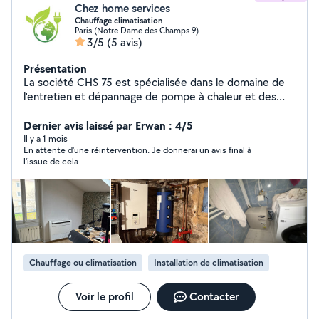
Chez home services
Chauffage climatisation
Paris (Notre Dame des Champs 9)
3/5
(5 avis)
Présentation
La société CHS 75 est spécialisée dans le domaine de
l'entretien et dépannage de pompe à chaleur et des
clims réversibles Nous intervenons dans toute l'île de
France sous 24h. Nous réalisons des devis gratuit pour
Dernier avis laissé par Erwan : 4/5
votre futur installation . Nous avons toutes les
Il y a 1 mois
En attente d'une réintervention. Je donnerai un avis final à
qualifications requises pour effectuer la manipulation
l'issue de cela.
des fluides
Chauffage ou climatisation
Installation de climatisation
Voir le profil
Contacter