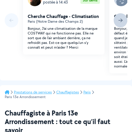
Sur devis
postée à 14:43
p
Cherche Chauffage - Climatisation
Cherche 
Paris (Notre Dame des Champs 2)
Paris (Les 
Bonjour, J'ai une climatisation de la marque
Bonjour, J'
COSTWAY qui ne fonctionne pas. Elle ne
défaut élec
sort que de l'air ambiant derrière, ça ne
quand je le
refroidit pas. Est-ce que quelqu'un s'y
s'éteint p
connaît et peut m'aider ? Merci
ventilateu
environ 10
soit éteint
aussi. L'ap
normalem
Prestations de services
Chauffagistes
Paris
Paris 13e Arrondissement
Chauffagiste à Paris 13e
Arrondissement : tout ce qu’il faut
savoir