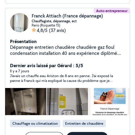
Auto-entrepreneur
Franck Attiach (France dépannage)
Chauffagiste, dépannage, ect
Paris (Roquette 15)
4,8/5
(37 avis)
Présentation
Dépannage entretien chaudière chaudière gaz fioul
condensation installation 40 ans expérience diplômé
eta
Dernier avis laissé par Gérard : 5/5
Il y a 7 jours
J'avais un chauffe eau Ariston de 8 ans en panne. J'ai exposé la
panne à Franck qui m'a expliqué la cause du problème que je
rencontrais et l'inutilité de toute tentative de réparation de ce
modèle. Il m'a fait, par téléphone, un devis très compétitif pour
remplacer le chauffe eau en panne par un neuf de dernière
génération. Transaction en toute confiance. Intervention rapide
et très professionnelle. Problème réglé en moins de 12h ! Je
recommande vivement Franck. Un vrai Pro.
Chauffage ou climatisation
Entretien de chaudière