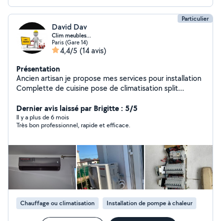
Particulier
David Dav
Clim meubles…
Paris (Gare 14)
4,4/5
(14 avis)
Présentation
Ancien artisan je propose mes services pour installation
Complette de cuisine pose de climatisation split
(WhatsApp) 07 d'électricité 52 ce qui vous50 parait
73pas évident 09à réaliser je suis disponible très
Dernier avis laissé par Brigitte : 5/5
rapidement et ponctuel soigné faite moi vos propos
Il y a plus de 6 mois
Très bon professionnel, rapide et efficace.
Chauffage ou climatisation
Installation de pompe à chaleur