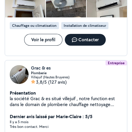
gratuit N'hésitez pas à me contacter pour toute
demande d'intervention ou de renseignement.
Chauffage ou climatisation
Installation de climatiseur
Voir le profil
Contacter
Entreprise
Grac & es
Plomberie
Villejuif (Hautes Bruyeres)
3,8/5
(127 avis)
Présentation
la société Grac & es situé villejuif , notre function est
dans le domain de plomberie chauffage nettoyage
carrelage parquet carrelage
Dernier avis laissé par Marie-Claire : 5/5
Il y a 5 mois
Très bon contact. Merci