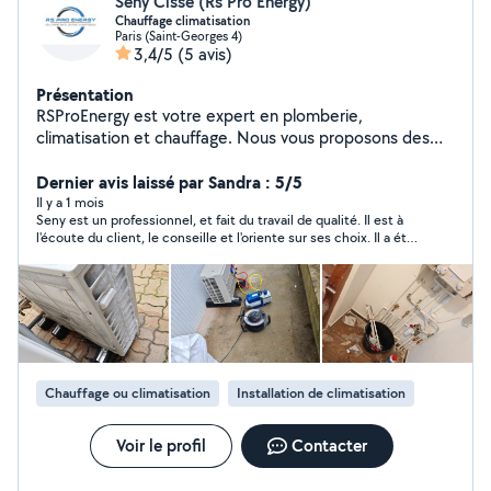
Seny Cisse (Rs Pro Energy)
Chauffage climatisation
Paris (Saint-Georges 4)
3,4/5
(5 avis)
Présentation
RSProEnergy est votre expert en plomberie,
climatisation et chauffage. Nous vous proposons des
solutions sur mesure pour améliorer votre confort
thermique, en installant et entretenant des
Dernier avis laissé par Sandra : 5/5
équipements performants et économes en énergie.
Il y a 1 mois
Seny est un professionnel, et fait du travail de qualité. Il est à
l'écoute du client, le conseille et l'oriente sur ses choix. Il a été
réactif pour me répondre, rapide à intervenir chez moi. Parfait.
Je le recommande déjà autour de moi car il le mérite.
Chauffage ou climatisation
Installation de climatisation
Voir le profil
Contacter