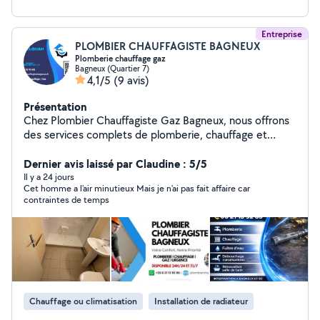
Entreprise
PLOMBIER CHAUFFAGISTE BAGNEUX
Plomberie chauffage gaz
Bagneux (Quartier 7)
4,1/5
(9 avis)
Présentation
Chez Plombier Chauffagiste Gaz Bagneux, nous offrons
des services complets de plomberie, chauffage et
installations de gaz à Bagneux et ses environs. Nous
assurons des interventions d'urgence 24h/24 et 7j/7
Dernier avis laissé par Claudine : 5/5
pour garantir votre confort et votre sécurité. « Plombier
Il y a 24 jours
Cet homme a l'air minutieux Mais je n'ai pas fait affaire car
professionnel à Paris et alentours, j'interviens
contraintes de temps
rapidement pour : Dépannages urgents : fuites,
débouchages, réparations Installations : robinets,
chauffe-eau, WC, éviers Travail soigné & tarifs
transparents Disponibilité rapide Contactez-moi pour un
devis gratuit
Chauffage ou climatisation
Installation de radiateur