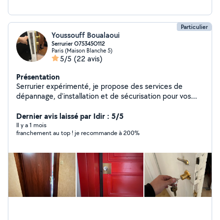
Particulier
Youssouff Boualaoui
Serrurier O75345O112
Paris (Maison Blanche 5)
5/5
(22 avis)
Présentation
Serrurier expérimenté, je propose des services de
dépannage, d'installation et de sécurisation pour vos
portes, fenêtres et coffres. Disponible rapidement, je
garantis un travail soigné, fiable et sécurisé. »
Dernier avis laissé par Idir : 5/5
Il y a 1 mois
franchement au top ! je recommande à 200%