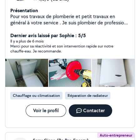
Présentation
Pour vos travaux de plomberie et petit travaux en
général à votre service . Je suis plombier de profession
n'hésitez pas à regarder les photos des travaux que j'ai
effectuer sur mon profil. Mon numéro est disponible sur
Dernier avis laissé par Sophie : 5/5
mon profil si je ne suis pas dans votre zone
Il y a plus de 6 mois
Merci pour sa réactivité et son intervention rapide sur notre
chauffe-eau. Je recommande.
Chauffage ou climatisation
Réparation de radiateur
Voir le profil
Contacter
Auto-entrepreneur