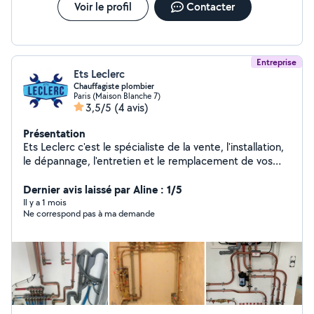
Voir le profil
Contacter
Entreprise
Ets Leclerc
Chauffagiste plombier
Paris (Maison Blanche 7)
3,5/5
(4 avis)
Présentation
Ets Leclerc c'est le spécialiste de la vente, l'installation,
le dépannage, l'entretien et le remplacement de vos
systèmes de chauffage, de chaudière à gaz ou à fioul,
de chauffe-eau et de brûleuret ainsi toute installation
Dernier avis laissé par Aline : 1/5
de plomberie et dépannage.Nous intervenons
Il y a 1 mois
Ne correspond pas à ma demande
également le détartrage et le désembouage de vos
chaudières. Mise en place de contrats D'entretien.
Devis et déplacements Gratuits.