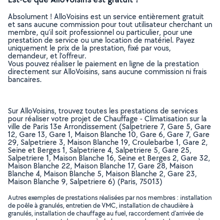
Absolument ! AlloVoisins est un service entièrement gratuit
et sans aucune commission pour tout utilisateur cherchant un
membre, qu’il soit professionnel ou particulier, pour une
prestation de service ou une location de matériel. Payez
uniquement le prix de la prestation, fixé par vous,
demandeur, et l’offreur.
Vous pouvez réaliser le paiement en ligne de la prestation
directement sur AlloVoisins, sans aucune commission ni frais
bancaires.
Sur AlloVoisins, trouvez toutes les prestations de services
pour réaliser votre projet de Chauffage - Climatisation sur la
ville de Paris 13e Arrondissement (Salpetriere 7, Gare 5, Gare
12, Gare 13, Gare 1, Maison Blanche 10, Gare 6, Gare 7, Gare
29, Salpetriere 3, Maison Blanche 19, Croulebarbe 1, Gare 2,
Seine et Berges 1, Salpetriere 4, Salpetriere 5, Gare 25,
Salpetriere 1, Maison Blanche 16, Seine et Berges 2, Gare 32,
Maison Blanche 22, Maison Blanche 17, Gare 28, Maison
Blanche 4, Maison Blanche 5, Maison Blanche 2, Gare 23,
Maison Blanche 9, Salpetriere 6) (Paris, 75013)
Autres exemples de prestations réalisées par nos membres : installation
de poêle à granulés, entretien de VMC, installation de chaudière à
granulés, installation de chauffage au fuel, raccordement d'arrivée de