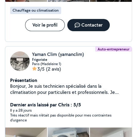
Chauffage ou climatisation
Voir le profil
Contacter
Auto-entrepreneur
Yaman Clim (yamanclim)
Frigoriste
Paris (Madeleine 1)
3/5
(2 avis)
Présentation
Bonjour, Je suis technicien spécialisé dans la
climatisation pour particuliers et professionnels. Je
propose les services suivants : Installation de
climatisations (mono & multi splits, gainables) Entretien
Dernier avis laissé par Chris : 5/5
régulier de vos équipements pour garantir performance
Il y a 28 jours
Très réactif mais n'était pas disponible pour mes contraintes
et longévité Maintenance préventive pour éviter les
d'urgence
pannes ️ Dépannage rapide en cas de
dysfonctionnement ou de fuite Travail soigné
Intervention rapide sur l'île de France et alentours Devis