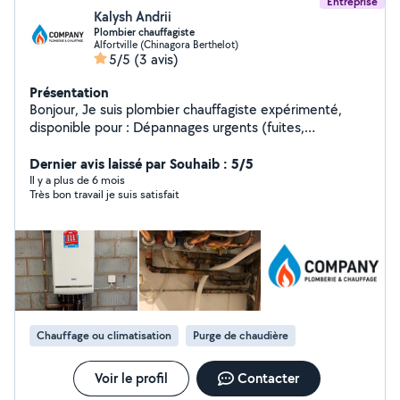
Entreprise
Kalysh Andrii
Plombier chauffagiste
Alfortville (Chinagora Berthelot)
5/5
(3 avis)
Présentation
Bonjour, Je suis plombier chauffagiste expérimenté,
disponible pour : Dépannages urgents (fuites,
canalisations bouchées, pannes de chauffage)
Installation et remplacement de chauffe-eau,
Dernier avis laissé par Souhaib : 5/5
chaudières et radiateurs Entretien et mise aux normes
Il y a plus de 6 mois
Très bon travail je suis satisfait
des installations de plomberie et chauffage Petits
travaux de plomberie (robinetterie, WC, salle de bain,
cuisine) Travail sérieux, soigné et rapide Devis gratuit et
transparent Déplacements rapides dans votre secteur
N'hésitez pas à me contacter, je suis disponible pour
répondre à vos besoins et trouver une solution adaptée.
Chauffage ou climatisation
Purge de chaudière
Voir le profil
Contacter