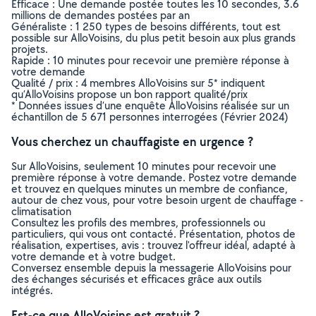
Efficace : Une demande postée toutes les 10 secondes, 3.6
millions de demandes postées par an
Généraliste : 1 250 types de besoins différents, tout est
possible sur AlloVoisins, du plus petit besoin aux plus grands
projets.
Rapide : 10 minutes pour recevoir une première réponse à
votre demande
Qualité / prix : 4 membres AlloVoisins sur 5* indiquent
qu’AlloVoisins propose un bon rapport qualité/prix
* Données issues d’une enquête AlloVoisins réalisée sur un
échantillon de 5 671 personnes interrogées (Février 2024)
Vous cherchez un chauffagiste en urgence ?
Sur AlloVoisins, seulement 10 minutes pour recevoir une
première réponse à votre demande. Postez votre demande
et trouvez en quelques minutes un membre de confiance,
autour de chez vous, pour votre besoin urgent de chauffage -
climatisation
Consultez les profils des membres, professionnels ou
particuliers, qui vous ont contacté. Présentation, photos de
réalisation, expertises, avis : trouvez l'offreur idéal, adapté à
votre demande et à votre budget.
Conversez ensemble depuis la messagerie AlloVoisins pour
des échanges sécurisés et efficaces grâce aux outils
intégrés.
Est-ce que AlloVoisins est gratuit ?