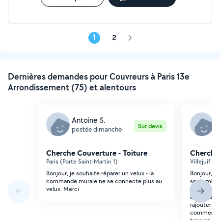
1
2
Page
suivante
Dernières demandes pour Couvreurs à Paris 13e
Arrondissement (75) et alentours
Antoine S.
A
Sur devis
postée dimanche
p
Cherche Couverture - Toiture
Cherche 
Paris (Porte Saint-Martin 1)
Villejuif (P
Bonjour, je souhaite réparer un velux - la
Bonjour, j
commande murale ne se connecte plus au
septembre ma
velux. Merci
peinture du
coffrage d'
rajouter. c
commencer 