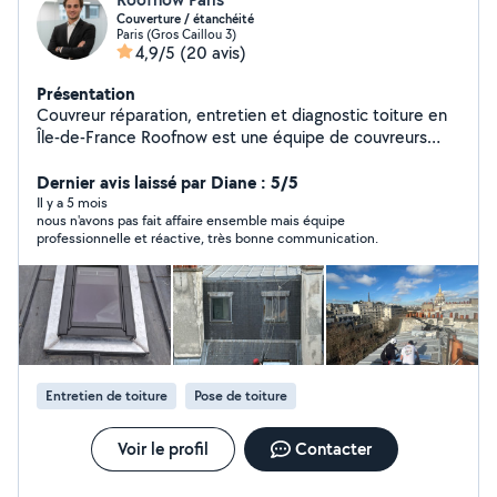
Couverture / étanchéité
Paris (Gros Caillou 3)
4,9/5
(20 avis)
Présentation
Couvreur réparation, entretien et diagnostic toiture en
Île-de-France Roofnow est une équipe de couvreurs
spécialisés dans la réparation et l'entretien de toiture,
avec une priorité : intervenir rapidement et expliquer
Dernier avis laissé par Diane : 5/5
clairement ce que l'on fait. Nous intervenons
Il y a 5 mois
nous n'avons pas fait affaire ensemble mais équipe
régulièrement pour : Recherche de fuite toiture +
professionnelle et réactive, très bonne communication.
réparations Remplacement tuiles, ardoises, zinc, Velux
Étanchéité, faîtage, rives, sorties de VMC Nettoyage et
démoussage de toiture Traitement hydrofuge Isolation
de combles Nettoyage gouttières Interventions en
hauteur (cordistes si nécessaire) Nous réalisons
également des diagnostics toiture avec rapport photo
détaillé, utilisable pour votre assurance ou votre
Entretien de toiture
Pose de toiture
propriétaire. Entreprise déclarée Garantie décennale +
RC professionnelle. Notre approche : diagnostic clair,
solutions adaptées et tarifs cohérents. Vous pouvez
Voir le profil
Contacter
envoyer des photos pour un premier avis rapide. À
bientôt, L'équipe Roofnow