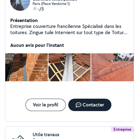
Paris (Place Vendome 1)
-/5
Présentation
Entreprise couverture francilienne Spécialisé dans les
toitures. Zingue tuile Intervient sur tout type de Toiture
Pose de gouttière Nettoyage gouttière Intervention de
urgence sur Toiture, recherche de fuite
Aucun avis pour l'instant
Voir le profil
Contacter
Entreprise
Utile travaux