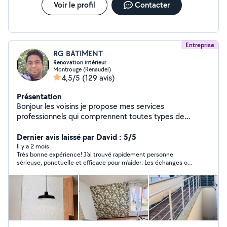
parfaitement. Je suis déjà connu de mon petit réseau
Voir le profil
Contacter
de quartier. Je compte malgré tout sur allo voisin pour
étendre encore mon réseau. A bientot
Entreprise
RG BATIMENT
Renovation intérieur
Montrouge (Renaudel)
4,5/5
(129 avis)
Présentation
Bonjour les voisins je propose mes services
professionnels qui comprennent toutes types de
renovation intérieur du batiment avec 13 ans de
experience rest a votre disposition merci
Dernier avis laissé par David : 5/5
Il y a 2 mois
Très bonne expérience! J’ai trouvé rapidement personne
sérieuse, ponctuelle et efficace pour m’aider. Les échanges ont
été simples et le travail parfaitement réalisé à un prix
raisonnable. Je recommande sans hésiter !