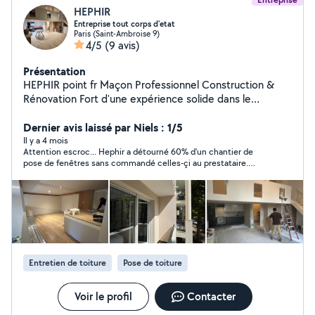
HEPHIR
Entreprise tout corps d'etat
Paris (Saint-Ambroise 9)
4/5
(9 avis)
Présentation
HEPHIR point fr Maçon Professionnel Construction &
Rénovation Fort d'une expérience solide dans le
domaine de la maçonnerie, je mets mon savoir-faire à
votre disposition pour tous vos travaux de construction,
Dernier avis laissé par Niels : 1/5
de rénovation et d'aménagement extérieur. Que ce soit
Il y a 4 mois
Attention escroc... Hephir a détourné 60% d'un chantier de
pour de petits travaux ou de grands projets, je vous
pose de fenêtres sans commandé celles-çi au prestataire.
garantis un travail soigné, durable et conforme à vos
Téléphone coupé, le client porte plainte ce jour pour
attentes. Prestations proposées : Construction de
escroquerie.
murs, cloisons et fondations Pose de briques, parpaings
et pierres Réalisation de dalles, terrasses et escaliers en
béton Enduits, crépis et ravalement de façade Petits
travaux de maçonnerie et réparations diverses Pourquoi
me faire confiance ? Travail de qualité et finitions
Entretien de toiture
Pose de toiture
soignées Respect des délais et du budget Conseils
personnalisés adaptés à votre projet Devis gratuit et
réponse rapide Zone d'intervention : La Région
Voir le profil
Contacter
Parisienne 92 et 78 Contactez-moi dès maintenant pour