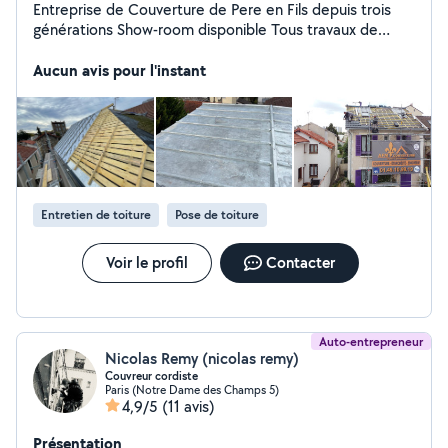
Entreprise de Couverture de Pere en Fils depuis trois
générations Show-room disponible Tous travaux de
Couverture Étanchéité zinguerie Ravalement Devis,
gratuit et détaillé Déplacement rapide Notre entreprise
Aucun avis pour l'instant
ne réalise pas de sous traitance Tout types de toiture
Syndic, immeuble, particulier, entreprise
Entretien de toiture
Pose de toiture
Voir le profil
Contacter
Auto-entrepreneur
Nicolas Remy (nicolas remy)
Couvreur cordiste
Paris (Notre Dame des Champs 5)
4,9/5
(11 avis)
Présentation