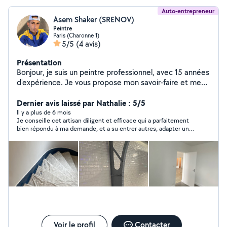
murs (carrelage, parquet, peinture) Plomberie,
sanitaires
Auto-entrepreneur
Asem Shaker (SRENOV)
Peintre
Paris (Charonne 1)
5/5
(4 avis)
Présentation
Bonjour, je suis un peintre professionnel, avec 15 années
d'expérience. Je vous propose mon savoir-faire et mes
services en matière de peinture et également de
carrelage, faux- plafond, plomberie, etc. Je suis à votre
Dernier avis laissé par Nathalie : 5/5
disposition. Contactez avec grand plaisir pour un
Il y a plus de 6 mois
Je conseille cet artisan diligent et efficace qui a parfaitement
premier échange.
bien répondu à ma demande, et a su entrer autres, adapter une
étagère à la taille de mon espace.
Voir le profil
Contacter