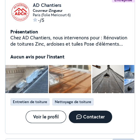
AD Chantiers
Couvreur-Zingueur
Paris (Folie Mericourt 6)
-/5
Présentation
Chez AD Chantiers, nous intervenons pour : Rénovation
de toitures Zinc, ardoises et tuiles Pose d'éléments
métalliques Réparations et interventions d'urgence
Entretien et démoussage de toiture Pose de Velux et
Aucun avis pour l'instant
isolation sous toiture Intervention en Île-de-France Vous
avez un projet ou besoin d'un avis professionnel ?
Contactez-nous pour une étude personnalisée.
Entretien de toiture
Nettoyage de toiture
Voir le profil
Contacter