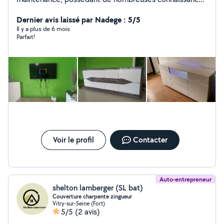
dans plusieurs domaines, je serai ravi de mettre mes
compétences à votre service. Tout travaux Homme
Dernier avis laissé par Nadege : 5/5
toutes mains
Il y a plus de 6 mois
Parfait!
Voir le profil
Contacter
Auto-entrepreneur
shelton lamberger (SL bat)
Couverture charpente zingueur
Vitry-sur-Seine (Fort)
5/5
(2 avis)