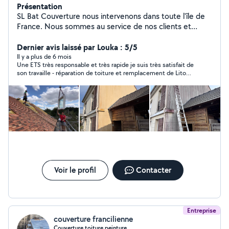
Présentation
SL Bat Couverture nous intervenons dans toute l'île de
France. Nous sommes au service de nos clients et
essayons de nous démarquer grâce à la qualité de nos
prestations. Des travaux de toitures, d'étanchéité, de
Dernier avis laissé par Louka : 5/5
zinguerie et de velux nos artisans sont formés
Il y a plus de 6 mois
Une ETS très responsable et très rapide je suis très satisfait de
spécialement pour vos travaux de couverture mais aussi
son travaille - réparation de toiture et remplacement de Lito
pour réaliser vos projet de ravalement, revêtements et
avec étanchéité tout le travaille et nickel je recommande ETS
peintures extérieur et intérieur d'une main de maître.
SL
Nous travaillons sérieusement afin de garantir un
résultat de qualité au prix le plus juste. Héritiers d'une
longue tradition familiale, notre entreprise est
profondément attachée à la satisfaction de nos clients.
N'hésitez plus à faire appel à nous, nos devis sont
gratuit. 24h 7j7
Voir le profil
Contacter
Entreprise
couverture francilienne
Couverture toiture peinture