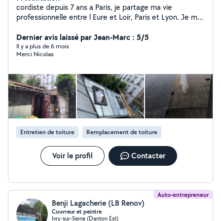
cordiste depuis 7 ans a Paris, je partage ma vie
professionnelle entre l Eure et Loir, Paris et Lyon. Je me
suis spécialisé en milieu urbain, notamment en
couverture, mais aussi maçonnerie, eaux usées, pose de
Dernier avis laissé par Jean-Marc : 5/5
filet de sécurité, anti pigeon. Je me déplace pour
Il y a plus de 6 mois
Merci Nicolas
étudier votre problématique avant devis et proposer
une solution adaptée a votre besoin. Inscrit a la
chambre des métiers de Lyon, assurance décénale ok.
Entretien de toiture
Remplacement de toiture
Voir le profil
Contacter
Auto-entrepreneur
Benji Lagacherie (LB Renov)
Couvreur et peintre
Ivry-sur-Seine (Danton Est)