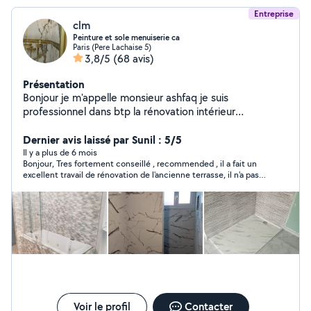
Entreprise
clm
Peinture et sole menuiserie ca
Paris (Pere Lachaise 5)
3,8/5
(68 avis)
Présentation
Bonjour je m'appelle monsieur ashfaq je suis
professionnel dans btp la rénovation intérieur
peinture,carrelage,sol,électrici tés,plomberie n'hésitez
pas à me contacter si vous avez des travaux à faire .
Dernier avis laissé par Sunil : 5/5
Bien cordialement,
Il y a plus de 6 mois
Bonjour, Tres fortement conseillé , recommended , il a fait un
excellent travail de rénovation de l'ancienne terrasse, il n'a pas
été très cher. est très réactif et son ouvrier ali est très
professionnel et soigneux dans la pose des carreaux. Il a
exécuté le beau travail dans les délais. Bravo
Voir le profil
Contacter