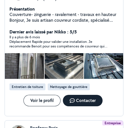
Présentation
Couverture- zinguerie - ravalement - travaux en hauteur
Bonjour, Je suis artisan couvreur cordiste, spécialisé
dans les travaux d'accès difficile et en hauteur. Mes
services ( assurance décennale couverture): Nettoyage
Dernier avis laissé par Nikko : 5/5
et Entretien de Toitures: - demoussage, traitement
Il y a plus de 6 mois
Déplacement Rapide pour valider une installation. Je
hydrofuge, nettoyage complet - lavage de vitres en
recommande Benoit pour ses compétences de couvreur qui
hauteur Ravalement de Façade: - purge et mise en
ont permis de confirmer des malfaçons sur ma toiture.
sécurité - Nettoyage, réparation, peinture, finition
Enduits traditionnels à la chaux ou ciment Travaux de
Couverture - Réparation de tuiles ou ardoises,
recherche de fuites - création velux - audit / expertise
de toitures Travaux d'Accès Difficile (cordiste): -
Interventions en hauteur, assurances décennale
Entretien de toiture
Nettoyage de gouttière
couverture. Site web https://haut.la/
Voir le profil
Contacter
Entreprise
Roofnow Paris