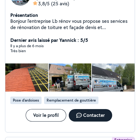
3,8/5
(25 avis)
Présentation
Bonjour l'entreprise Lb rénov vous propose ses services
de rénovation de toiture et façade devis et
déplacement gratuit n'hésitez pas à nous contacter
pour obtenir votre devis gratuit sous 24h
Dernier avis laissé par Yannick : 5/5
Il y a plus de 6 mois
Très bien
Pose d'ardoises
Remplacement de gouttière
Voir le profil
Contacter
Entreprise